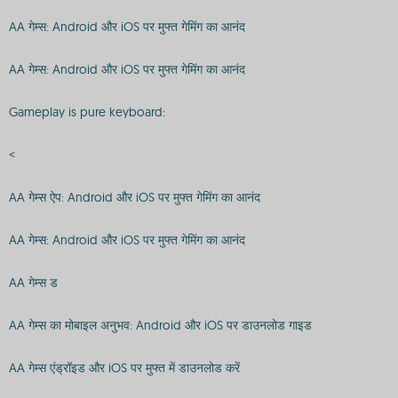
AA गेम्स: Android और iOS पर मुफ्त गेमिंग का आनंद
AA गेम्स: Android और iOS पर मुफ्त गेमिंग का आनंद
Gameplay is pure keyboard:
<
AA गेम्स ऐप: Android और iOS पर मुफ्त गेमिंग का आनंद
AA गेम्स: Android और iOS पर मुफ्त गेमिंग का आनंद
AA गेम्स ड
AA गेम्स का मोबाइल अनुभव: Android और iOS पर डाउनलोड गाइड
AA गेम्स एंड्रॉइड और iOS पर मुफ्त में डाउनलोड करें