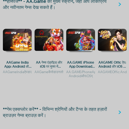
**होमपेज** - AA.Game की मुख्य स्क्रीन, जहाँ आप लोकप्रिय
और नवीनतम गेम्स देख सकते हैं।
AAGame India
AA गेम्स एंड्रॉइड और
AA.GAME iPhone
AAGAME Offic ऐप:
App: Android और
iOS पर मुफ्त में
App Download
Android और iOS पर
iOS पर डाउनलोड करें
डाउनलोड करें
Guide: Access
डाउनलोड करें
AAGameIndiaऐपडाउनलोड:AndroidऔरiOSप्लेटफॉर्मपरएक्सेसAAGameIndiaApp:Androidऔ
AAGameकैसेडाउनलोडकरें:AndroidऔरiOSगाइडAAGameऐपडाउनलोड:An
AA.GAMEiPhoneApp:AndroidऔरAppleडिवाइ
AAGAMEOffic:Androi
APK on Android &
AndroidऔरiOSप्
Apple iOS
**गेम एक्सप्लोर करें** - विभिन्न श्रेणियों और टैग्स के तहत हज़ारों
ब्राउज़र गेम्स ब्राउज़ करें।