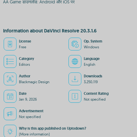
AA Game डाउनलोड: Android और iOS पर
Information about DaVinci Resolve 20.3.1.6
License
Op. System
Free
Windows
Category
Language
Editors
English
Author
Downloads
Blackmagic Design
3,250,119
Date
Content Rating
Jan 9, 2026
Not specified
Advertisement
Not specified
Why is this app published on Uptodown?
(More information)