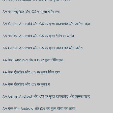
AA गेम्स एंड्रॉइड और iOS पर मुफ्त गेमिंग एप्स
AA Game: Android और iOS पर मुफ्त डाउनलोड और एक्सेस गाइड
AA गेम्स ऐप: Android और iOS पर मुफ्त गेमिंग का आनंद
AA Game: Android और iOS पर मुफ्त डाउनलोड और एक्सेस
AA गेम्स: Android और iOS पर मुफ्त गेमिंग एप्स
AA गेम्स एंड्रॉइड और iOS पर मुफ्त गेमिंग एप्स
AA गेम्स एंड्रॉइड और iOS पर मुफ्त ग
AA Game: Android और iOS पर मुफ्त डाउनलोड और एक्सेस गाइड
AA गेम्स ऐप - Android और iOS पर मुफ्त गेमिंग का आनंद