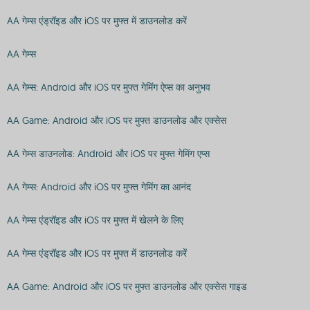
AA गेम्स एंड्रॉइड और iOS पर मुफ्त में डाउनलोड करें
AA गेम्स
AA गेम्स: Android और iOS पर मुफ्त गेमिंग ऐप्स का अनुभव
AA Game: Android और iOS पर मुफ्त डाउनलोड और एक्सेस
AA गेम्स डाउनलोड: Android और iOS पर मुफ्त गेमिंग एप्स
AA गेम्स: Android और iOS पर मुफ्त गेमिंग का आनंद
AA गेम्स एंड्रॉइड और iOS पर मुफ्त में खेलने के लिए
AA गेम्स एंड्रॉइड और iOS पर मुफ्त में डाउनलोड करें
AA Game: Android और iOS पर मुफ्त डाउनलोड और एक्सेस गाइड