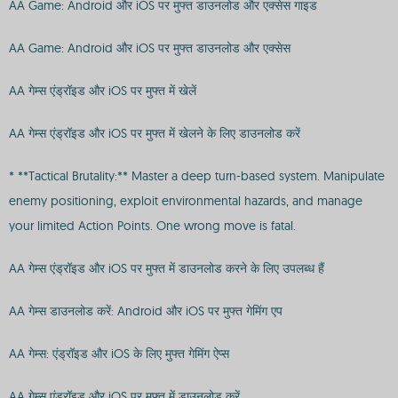
AA Game: Android और iOS पर मुफ्त डाउनलोड और एक्सेस गाइड
AA Game: Android और iOS पर मुफ्त डाउनलोड और एक्सेस
AA गेम्स एंड्रॉइड और iOS पर मुफ्त में खेलें
AA गेम्स एंड्रॉइड और iOS पर मुफ्त में खेलने के लिए डाउनलोड करें
* **Tactical Brutality:** Master a deep turn-based system. Manipulate
enemy positioning, exploit environmental hazards, and manage
your limited Action Points. One wrong move is fatal.
AA गेम्स एंड्रॉइड और iOS पर मुफ्त में डाउनलोड करने के लिए उपलब्ध हैं
AA गेम्स डाउनलोड करें: Android और iOS पर मुफ्त गेमिंग एप
AA गेम्स: एंड्रॉइड और iOS के लिए मुफ्त गेमिंग ऐप्स
AA गेम्स एंड्रॉइड और iOS पर मुफ्त में डाउनलोड करें