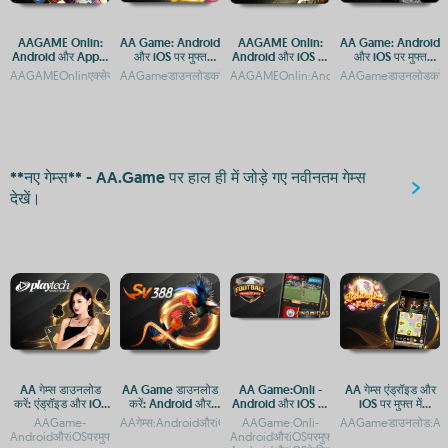
AAGAME Onlin:
AA Game: Android
AAGAME Onlin:
AA Game: Android
Android और Apple
और iOS पर मुफ्त
Android और iOS पर
और iOS पर मुफ्त
प्लेटफ़ॉर्म पर एक्सेस और
डाउनलोड और एक्सेस
ऐप एक्सेस गाइड
डाउनलोड और एक्सेस
AAGAMEOnlinएक्सेस:AndroidऔरAppleकेलिएAPPऔरAPKAAGAMEOnlineकैसेडाउनलोडकरें
AAGameडाउनलोडकरें:AndroidऔरiOSकेलिएमुफ्तगेमिंगऐपAAगेम्सडाउनलो
AAGAMEOnlin:AndroidaurApplekeliyee
AAGameडाउनलोडकरें:An
ऐप डाउनलोड गाइड
गाइड
गाइड
**नए गेम्स** - AA.Game पर हाल ही में जोड़े गए नवीनतम गेम्स
देखें।
AA गेम्स डाउनलोड
AA Game डाउनलोड
AA Game:Onli -
AA गेम्स एंड्रॉइड और
करें: एंड्रॉइड और iOS
करें: Android और
Android और iOS पर
iOS पर मुफ्त में
के लिए मुफ्त गेमिंग ऐप
iOS के लिए मुफ्त APP
डाउनलोड करें
डाउनलोड करें
AAGame-
AAगेम्स:AndroidऔरiOSपरमुफ्तगेमिंगएप्सAAGameकैसेडाउनलोडकरें:An
AAGame:Onli-
AAGameडाउनलोड:Andr
एक्सेस
AndroidऔरiOSपरमुफ्तडाउनलोडकरेंAAगेम्स:AndroidऔरiOSपरमुफ्तगेमिंगकाआनंदAAGameकैसेडा
AndroidऔरiOSपरमुफ्तगेमिंगऐपAAGame:Onli-