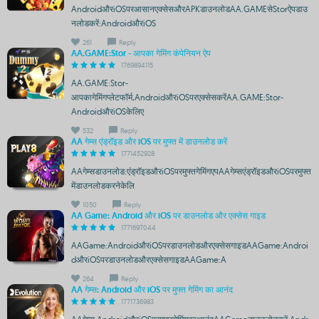
AndroidऔरiOSपरआसानएक्सेसऔरAPKडाउनलोडAA.GAMEसेStorऐपडाउ
नलोडकरें:AndroidऔरiOS
261
Reply
AA.GAME:Stor - आपका गेमिंग कंपेनियन ऐप
1769894115
AA.GAME:Stor-
आपकागेमिंगप्लेटफॉर्म,AndroidऔरiOSपरएक्सेसकरेंAA.GAME:Stor-
AndroidऔरiOSकेलिए
532
Reply
AA गेम्स एंड्रॉइड और iOS पर मुफ्त में डाउनलोड करें
1771452928
AAगेम्सडाउनलोड:एंड्रॉइडऔरiOSपरमुफ्तगेमिंगएपAAगेम्सएंड्रॉइडऔरiOSपरमुफ्त
मेंडाउनलोडकरनेकेलि
1050
Reply
AA Game: Android और iOS पर डाउनलोड और एक्सेस गाइड
1771697044
AAGame:AndroidऔरiOSपरडाउनलोडऔरएक्सेसगाइडAAGame:Androi
dऔरiOSपरडाउनलोडऔरएक्सेसगाइडAAGame:A
264
Reply
AA गेम्स: Android और iOS पर मुफ्त गेमिंग का आनंद
1771736983