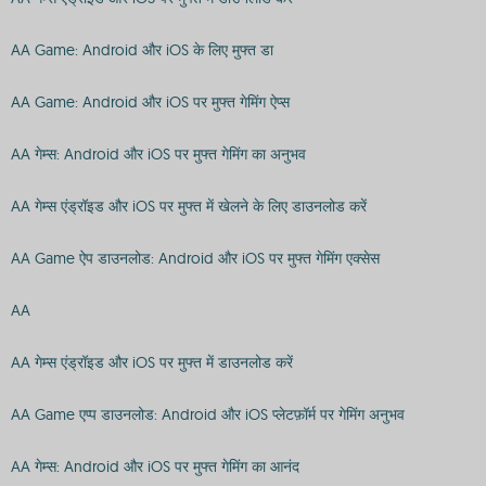
AA Game: Android और iOS के लिए मुफ्त डा
AA Game: Android और iOS पर मुफ्त गेमिंग ऐप्स
AA गेम्स: Android और iOS पर मुफ्त गेमिंग का अनुभव
AA गेम्स एंड्रॉइड और iOS पर मुफ्त में खेलने के लिए डाउनलोड करें
AA Game ऐप डाउनलोड: Android और iOS पर मुफ्त गेमिंग एक्सेस
AA
AA गेम्स एंड्रॉइड और iOS पर मुफ्त में डाउनलोड करें
AA Game एप्प डाउनलोड: Android और iOS प्लेटफ़ॉर्म पर गेमिंग अनुभव
AA गेम्स: Android और iOS पर मुफ्त गेमिंग का आनंद