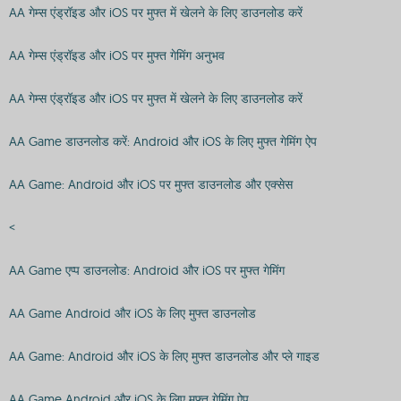
AA गेम्स एंड्रॉइड और iOS पर मुफ्त में खेलने के लिए डाउनलोड करें
AA गेम्स एंड्रॉइड और iOS पर मुफ्त गेमिंग अनुभव
AA गेम्स एंड्रॉइड और iOS पर मुफ्त में खेलने के लिए डाउनलोड करें
AA Game डाउनलोड करें: Android और iOS के लिए मुफ्त गेमिंग ऐप
AA Game: Android और iOS पर मुफ्त डाउनलोड और एक्सेस
<
AA Game एप्प डाउनलोड: Android और iOS पर मुफ्त गेमिंग
AA Game Android और iOS के लिए मुफ्त डाउनलोड
AA Game: Android और iOS के लिए मुफ्त डाउनलोड और प्ले गाइड
AA Game Android और iOS के लिए मुफ्त गेमिंग ऐप