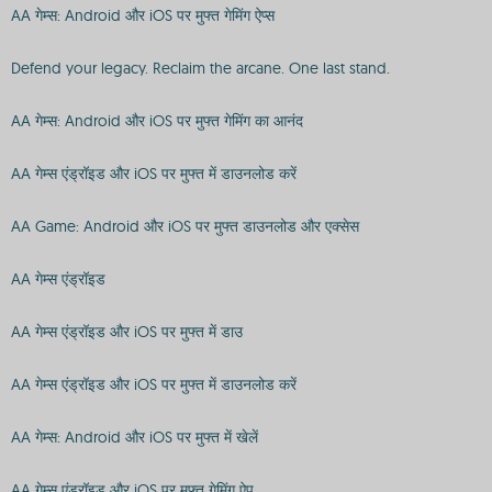
AA गेम्स: Android और iOS पर मुफ्त गेमिंग ऐप्स
Defend your legacy. Reclaim the arcane. One last stand.
AA गेम्स: Android और iOS पर मुफ्त गेमिंग का आनंद
AA गेम्स एंड्रॉइड और iOS पर मुफ्त में डाउनलोड करें
AA Game: Android और iOS पर मुफ्त डाउनलोड और एक्सेस
AA गेम्स एंड्रॉइड
AA गेम्स एंड्रॉइड और iOS पर मुफ्त में डाउ
AA गेम्स एंड्रॉइड और iOS पर मुफ्त में डाउनलोड करें
AA गेम्स: Android और iOS पर मुफ्त में खेलें
AA गेम्स एंड्रॉइड और iOS पर मुफ्त गेमिंग ऐप