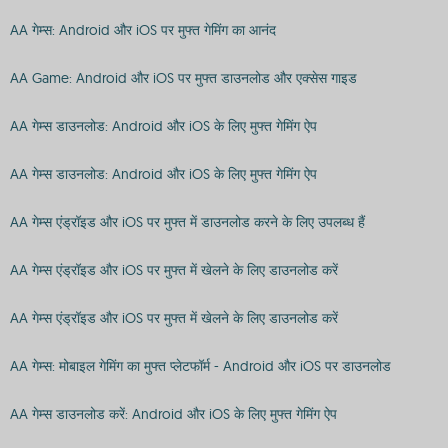
AA गेम्स: Android और iOS पर मुफ्त गेमिंग का आनंद
AA Game: Android और iOS पर मुफ्त डाउनलोड और एक्सेस गाइड
AA गेम्स डाउनलोड: Android और iOS के लिए मुफ्त गेमिंग ऐप
AA गेम्स डाउनलोड: Android और iOS के लिए मुफ्त गेमिंग ऐप
AA गेम्स एंड्रॉइड और iOS पर मुफ्त में डाउनलोड करने के लिए उपलब्ध हैं
AA गेम्स एंड्रॉइड और iOS पर मुफ्त में खेलने के लिए डाउनलोड करें
AA गेम्स एंड्रॉइड और iOS पर मुफ्त में खेलने के लिए डाउनलोड करें
AA गेम्स: मोबाइल गेमिंग का मुफ्त प्लेटफॉर्म - Android और iOS पर डाउनलोड
AA गेम्स डाउनलोड करें: Android और iOS के लिए मुफ्त गेमिंग ऐप