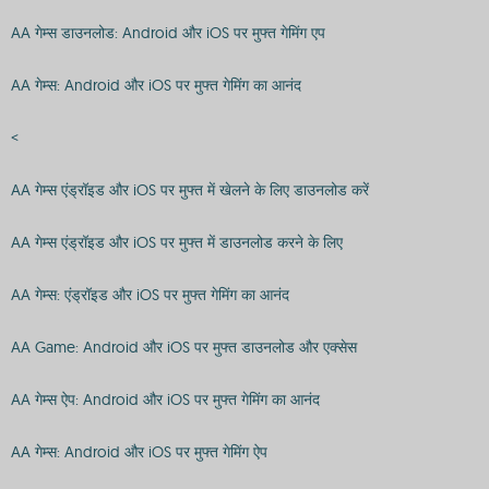
AA गेम्स डाउनलोड: Android और iOS पर मुफ्त गेमिंग एप
AA गेम्स: Android और iOS पर मुफ्त गेमिंग का आनंद
<
AA गेम्स एंड्रॉइड और iOS पर मुफ्त में खेलने के लिए डाउनलोड करें
AA गेम्स एंड्रॉइड और iOS पर मुफ्त में डाउनलोड करने के लिए
AA गेम्स: एंड्रॉइड और iOS पर मुफ्त गेमिंग का आनंद
AA Game: Android और iOS पर मुफ्त डाउनलोड और एक्सेस
AA गेम्स ऐप: Android और iOS पर मुफ्त गेमिंग का आनंद
AA गेम्स: Android और iOS पर मुफ्त गेमिंग ऐप