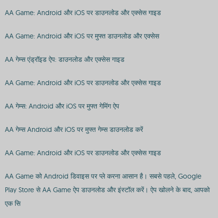
AA Game: Android और iOS पर डाउनलोड और एक्सेस गाइड
AA Game: Android और iOS पर मुफ्त डाउनलोड और एक्सेस
AA गेम्स एंड्रॉइड ऐप: डाउनलोड और एक्सेस गाइड
AA Game: Android और iOS पर डाउनलोड और एक्सेस गाइड
AA गेम्स: Android और iOS पर मुफ्त गेमिंग ऐप
AA गेम्स Android और iOS पर मुफ्त गेम्स डाउनलोड करें
AA Game: Android और iOS पर डाउनलोड और एक्सेस गाइड
AA Game को Android डिवाइस पर प्ले करना आसान है। सबसे पहले, Google
Play Store से AA Game ऐप डाउनलोड और इंस्टॉल करें। ऐप खोलने के बाद, आपको
एक सि