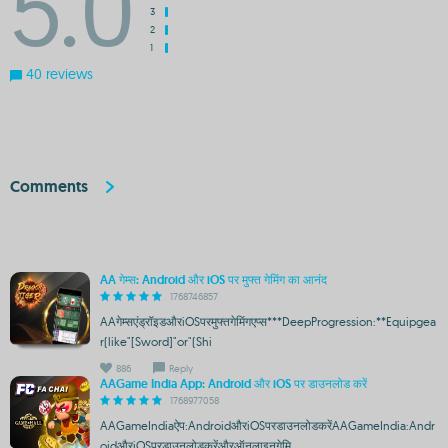
5.0
3
2
1
40 reviews
Comments
AA गेम्स: Android और iOS पर मुफ्त गेमिंग का आनंद
1768746857
AAगेम्सएंड्रॉइडऔरiOSपरमुफ्तगेमिंगएप्स***DeepProgression:**Equipgea
r(like"[Sword]"or"(Shi
886
Reply
AAGame India App: Android और iOS पर डाउनलोड करें
1768977058
AAGameIndiaऐप:AndroidऔरiOSपरडाउनलोडकरेंAAGameIndia:Andr
oidऔरiOSपरडाउनलोडकरेंऔरऑनलाइनगेमि