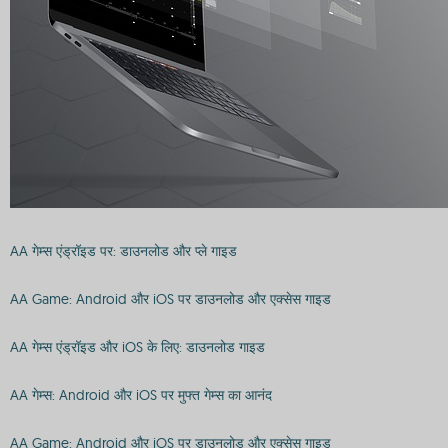
AA गेम्स एंड्रॉइड पर: डाउनलोड और प्ले गाइड
AA Game: Android और iOS पर डाउनलोड और एक्सेस गाइड
AA गेम्स एंड्रॉइड और iOS के लिए: डाउनलोड गाइड
AA गेम्स: Android और iOS पर मुफ्त गेम्स का आनंद
AA Game: Android और iOS पर डाउनलोड और एक्सेस गाइड