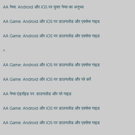
AA गेम्स: Android और iOS पर मुफ्त गेम्स का अनुभव
AA Game: Android और iOS पर डाउनलोड और एक्सेस गाइड
AA Game: Android और iOS पर डाउनलोड और एक्सेस गाइड
<
AA Game: Android और iOS पर डाउनलोड और एक्सेस गाइड
AA Game: Android और iOS पर डाउनलोड और प्ले करें
AA गेम्स एंड्रॉइड पर: डाउनलोड और प्ले गाइड
AA Game: Android और iOS पर डाउनलोड और एक्सेस गाइड
AA Game: Android और iOS पर डाउनलोड और एक्सेस गाइड