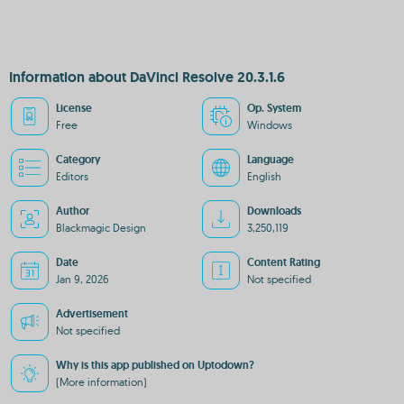
Information about DaVinci Resolve 20.3.1.6
License
Op. System
Free
Windows
Category
Language
Editors
English
Author
Downloads
Blackmagic Design
3,250,119
Date
Content Rating
Jan 9, 2026
Not specified
Advertisement
Not specified
Why is this app published on Uptodown?
(More information)