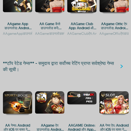
AAgame App
AA Game कैसे
AAGame Club
AAgame Offic ऐप
डाउनलोड: Android
डाउनलोड करें:
App: Android और
डाउनलोड: Android
और iOS के लिए मुफ्त
Android और iOS
iOS प्लेटफ़ॉर्म पर
और iOS प्लेटफ़ॉर्म के
AAgameAppडाउनलोड:AndroidऔरiOSकेलिएमुफ्तगेमिंगप्लेटफॉर्मAAgameApp:AndroidऔरiOSप
AAGameडाउनलोडकरें:AndroidऔरiOSकेलिएमुफ्तगेमिंगऐपAAGame:And
AAGameClubऐप:AndroidऔरiOSपरडाउनलोड
AAgameOfficऐपडाउनलो
गेमिंग प्लेटफ़ॉर्म
गाइड
डाउनलोड गाइड
लिए पूरी गाइड
**टॉप रेटेड गेम्स** - समुदाय द्वारा सर्वोच्च रेटिंग प्राप्त सर्वश्रेष्ठ गेम्स
की सूची।
AA गेम्स: Android
AAgame ऐप
AAGAME Online:
AA गेम्स ऐप: Android
और iOS पर मुफ्त गेमिंग
डाउनलोड: Android
Android और Apple
और iOS पर मुफ्त गेमिंग