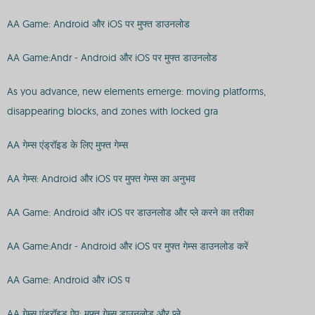
AA Game: Android और iOS पर मुफ्त डाउनलोड
AA Game:Andr - Android और iOS पर मुफ्त डाउनलोड
As you advance, new elements emerge: moving platforms,
disappearing blocks, and zones with locked gra
AA गेम्स एंड्रॉइड के लिए मुफ्त गेम्स
AA गेम्स: Android और iOS पर मुफ्त गेम्स का अनुभव
AA Game: Android और iOS पर डाउनलोड और प्ले करने का तरीका
AA Game:Andr - Android और iOS पर मुफ्त गेम्स डाउनलोड करें
AA Game: Android और iOS प
AA गेम्स एंड्रॉइड ऐप: मुफ्त गेम्स डाउनलोड और प्ले