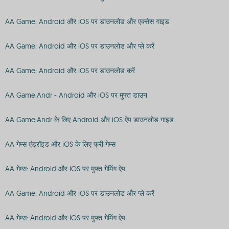
AA Game: Android और iOS पर डाउनलोड और एक्सेस गाइड
AA Game: Android और iOS पर डाउनलोड और प्ले करें
AA Game: Android और iOS पर डाउनलोड करें
AA Game:Andr - Android और iOS पर मुफ्त डाउन
AA Game:Andr के लिए Android और iOS ऐप डाउनलोड गाइड
AA गेम्स एंड्रॉइड और iOS के लिए फ्री गेम्स
AA गेम्स: Android और iOS पर मुफ्त गेमिंग ऐप
AA Game: Android और iOS पर डाउनलोड और प्ले करें
AA गेम्स: Android और iOS पर मुफ्त गेमिंग ऐप