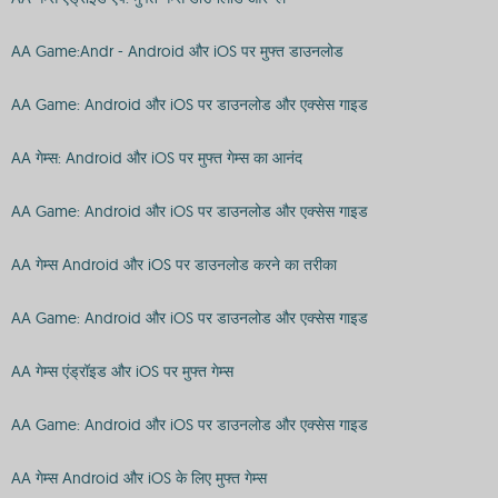
AA Game:Andr - Android और iOS पर मुफ्त डाउनलोड
AA Game: Android और iOS पर डाउनलोड और एक्सेस गाइड
AA गेम्स: Android और iOS पर मुफ्त गेम्स का आनंद
AA Game: Android और iOS पर डाउनलोड और एक्सेस गाइड
AA गेम्स Android और iOS पर डाउनलोड करने का तरीका
AA Game: Android और iOS पर डाउनलोड और एक्सेस गाइड
AA गेम्स एंड्रॉइड और iOS पर मुफ्त गेम्स
AA Game: Android और iOS पर डाउनलोड और एक्सेस गाइड
AA गेम्स Android और iOS के लिए मुफ्त गेम्स