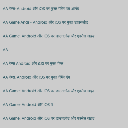
AA गेम्स: Android और iOS पर मुफ्त गेमिंग का आनंद
AA Game:Andr - Android और iOS पर मुफ्त डाउनलोड
AA Game: Android और iOS पर डाउनलोड और एक्सेस गाइड
AA
AA गेम्स Android और iOS पर मुफ्त गेम्स
AA गेम्स: Android और iOS पर मुफ्त गेमिंग ऐप
AA Game: Android और iOS पर डाउनलोड और एक्सेस गाइड
AA Game: Android और iOS प
AA Game: Android और iOS पर डाउनलोड और एक्सेस गाइड