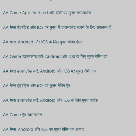
AA Game App: Android और iOS पर मुफ्त डाउनलोड
AA गेम्स एंड्रॉइड और iOS पर मुफ्त में डाउनलोड करने के लिए उपलब्ध हैं
AA गेम्स: Android और iOS के लिए मुफ्त गेमिंग ऐप्स
AA Game डाउनलोड करें: Android और iOS के लिए मुफ्त गेमिंग एप
AA गेम्स डाउनलोड करें: Android और iOS पर मुफ्त गेमिंग एप
AA गेम्स एंड्रॉइड और iOS पर मुफ्त गेमिंग ऐप
AA गेम्स डाउनलोड करें: Android और iOS के लिए मुफ्त एपीके
AA Game ऐप डाउनलोड -
AA गेम्स: Android और iOS पर मुफ्त गेमिंग का आनंद