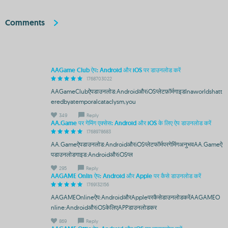
Comments
AAGame Club ऐप: Android और iOS पर डाउनलोड करें
1768703022
AAGameClubऐपडाउनलोड:AndroidऔरiOSप्लेटफ़ॉर्मगाइडInaworldshatt
eredbyatemporalcataclysm,you
349
Reply
AA.Game पर गेमिंग एक्सेस: Android और iOS के लिए ऐप डाउनलोड करें
1768978683
AA.Gameऐपडाउनलोड:AndroidऔरiOSप्लेटफॉर्मपरगेमिंगअनुभवAA.Gameऐ
पडाउनलोडगाइड:AndroidऔरiOSप्ल
295
Reply
AAGAME Onlin ऐप: Android और Apple पर कैसे डाउनलोड करें
1769132156
AAGAMEOnlineऐप:AndroidऔरAppleपरकैसेडाउनलोडकरेंAAGAMEO
nline:AndroidऔरiOSकेलिएAPPडाउनलोडकर
869
Reply