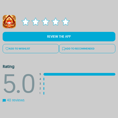
REVIEW THE APP
ADD TO WISHLIST
ADD TO RECOMMENDED
Rating
5.0
5
4
3
2
1
40 reviews