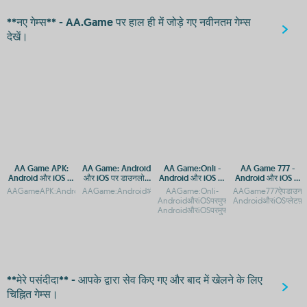
**नए गेम्स** - AA.Game पर हाल ही में जोड़े गए नवीनतम गेम्स
देखें।
AA Game APK:
AA Game: Android
AA Game:Onli -
AA Game 777 -
Android और iOS पर
और iOS पर डाउनलोड
Android और iOS पर
Android और iOS के
डाउनलोड करें
और एक्सेस गाइड
मुफ्त गेमिंग एप
लिए ऑफिशियल APP
AAGameAPK:AndroidऔरiOSपरडाउनलोडऔरएक्सेसगाइडAAGameAPK:AndroidऔरiOSपरमु
AAGame:AndroidऔरiOSपरडाउनलोडकरनेकातरीकाAAGame:Androi
AAGame:Onli-
AAGame777ऐपडाउनल
डाउनलोड गाइड
AndroidऔरiOSपरमुफ्तगेमिंगएप्लिकेशनAAGame
AndroidऔरiOSप्लेटफ़ॉ
AndroidऔरiOSपरमुफ्तगेमिंगएप्लि
**मेरे पसंदीदा** - आपके द्वारा सेव किए गए और बाद में खेलने के लिए
चिह्नित गेम्स।