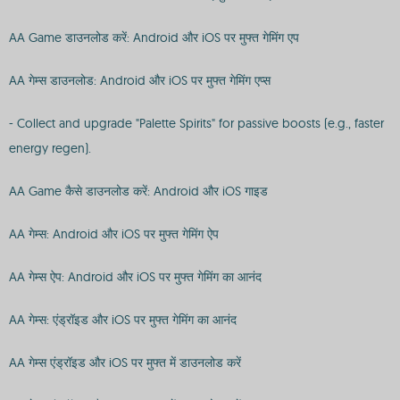
AA Game डाउनलोड करें: Android और iOS पर मुफ्त गेमिंग एप
AA गेम्स डाउनलोड: Android और iOS पर मुफ्त गेमिंग एप्स
- Collect and upgrade "Palette Spirits" for passive boosts (e.g., faster
energy regen).
AA Game कैसे डाउनलोड करें: Android और iOS गाइड
AA गेम्स: Android और iOS पर मुफ्त गेमिंग ऐप
AA गेम्स ऐप: Android और iOS पर मुफ्त गेमिंग का आनंद
AA गेम्स: एंड्रॉइड और iOS पर मुफ्त गेमिंग का आनंद
AA गेम्स एंड्रॉइड और iOS पर मुफ्त में डाउनलोड करें