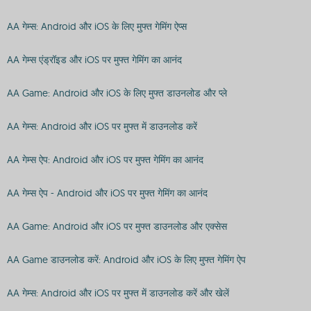
AA गेम्स: Android और iOS के लिए मुफ्त गेमिंग ऐप्स
AA गेम्स एंड्रॉइड और iOS पर मुफ्त गेमिंग का आनंद
AA Game: Android और iOS के लिए मुफ्त डाउनलोड और प्ले
AA गेम्स: Android और iOS पर मुफ्त में डाउनलोड करें
AA गेम्स ऐप: Android और iOS पर मुफ्त गेमिंग का आनंद
AA गेम्स ऐप - Android और iOS पर मुफ्त गेमिंग का आनंद
AA Game: Android और iOS पर मुफ्त डाउनलोड और एक्सेस
AA Game डाउनलोड करें: Android और iOS के लिए मुफ्त गेमिंग ऐप
AA गेम्स: Android और iOS पर मुफ्त में डाउनलोड करें और खेलें