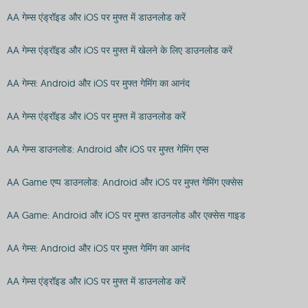
AA गेम्स एंड्रॉइड और iOS पर मुफ्त में डाउनलोड करें
AA गेम्स एंड्रॉइड और iOS पर मुफ्त में खेलने के लिए डाउनलोड करें
AA गेम्स: Android और iOS पर मुफ्त गेमिंग का आनंद
AA गेम्स एंड्रॉइड और iOS पर मुफ्त में डाउनलोड करें
AA गेम्स डाउनलोड: Android और iOS पर मुफ्त गेमिंग एप्स
AA Game एप्प डाउनलोड: Android और iOS पर मुफ्त गेमिंग एक्सेस
AA Game: Android और iOS पर मुफ्त डाउनलोड और एक्सेस गाइड
AA गेम्स: Android और iOS पर मुफ्त गेमिंग का आनंद
AA गेम्स एंड्रॉइड और iOS पर मुफ्त में डाउनलोड करें