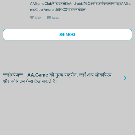
AAGameClubऐपडाउनलोड:AndroidऔरiOSप्लेटफ़ॉर्मपरएक्सेसगाइडAAGa
meClub:AndroidऔरiOSपरडाउनलोडक
1069
Reply
SEE MORE
**होमपेज** - AA.Game की मुख्य स्क्रीन, जहाँ आप लोकप्रिय
और नवीनतम गेम्स देख सकते हैं।