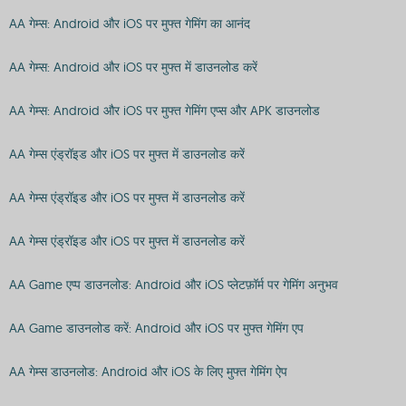
AA गेम्स: Android और iOS पर मुफ्त गेमिंग का आनंद
AA गेम्स: Android और iOS पर मुफ्त में डाउनलोड करें
AA गेम्स: Android और iOS पर मुफ्त गेमिंग एप्स और APK डाउनलोड
AA गेम्स एंड्रॉइड और iOS पर मुफ्त में डाउनलोड करें
AA गेम्स एंड्रॉइड और iOS पर मुफ्त में डाउनलोड करें
AA गेम्स एंड्रॉइड और iOS पर मुफ्त में डाउनलोड करें
AA Game एप्प डाउनलोड: Android और iOS प्लेटफ़ॉर्म पर गेमिंग अनुभव
AA Game डाउनलोड करें: Android और iOS पर मुफ्त गेमिंग एप
AA गेम्स डाउनलोड: Android और iOS के लिए मुफ्त गेमिंग ऐप