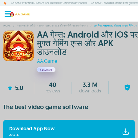
AA.GAME पर GENSHIN IMPACT APK डाउनलोड करें: ANDROID और IOS गाइड
AA GAME - ANDROID और IOS के लिए मुफ्त डाउ
HOME
/
**सहायता और सपोर्ट** - सामान्य प्रश्न, गेम गाइड और तकनीकी सहायता संसाधन।
/
AA गेम्स: ANDROID और IOS पर मुफ्त गेमिंग एप
AA गेम्स: Android और iOS पर
मुफ्त गेमिंग एप्स और APK
डाउनलोड
AA.Game
#2
EDITORS
40
3.3 M
5.0
reviews
downloads
The best video game software
Download App Now
20.3.1.6