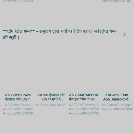
AndroidऔरiOSपरमुफ्तगेमिंगऐपAAGame:Onl
AndroidऔरiOSपरमुफ्
**टॉप रेटेड गेम्स** - समुदाय द्वारा सर्वोच्च रेटिंग प्राप्त सर्वश्रेष्ठ गेम्स
की सूची।
AA Game:Down
AA गेम्स एंड्रॉइड और
AA.GAME:Mobi पर
AAGame Club
एंड्रॉइड और iOS पर
iOS पर मुफ्त में
मोबाइल गेमिंग का आनंद
App: Android और
डाउनलोड करें
डाउनलोड करें
लें - Android और
iOS के लिए गेमिंग
AAGame:Down-
AAगेम्सकामोबाइलऐप:AndroidऔरiOSपरमुफ्तडाउनलोडAAगेम्सएंड्रॉइडऔरiO
AA.GAME:Mobiपरगेम्सडाउनलोडकरें-
AAGameClubAppAPK
iOS के लिए एक्सेस करें
प्लेटफॉर्म
AndroidऔरiOSपरडाउनलोडकAAGame:Down-
AndroidऔरiOSकेलिएआसानएक्सेसAA.GAME:
AndroidऔरiOSप्लेटफ
AndroidऔरiOSकेलिएडाउनलोडगाइडAAGame:Downकाए
AndroidऔरiOSकेलिए