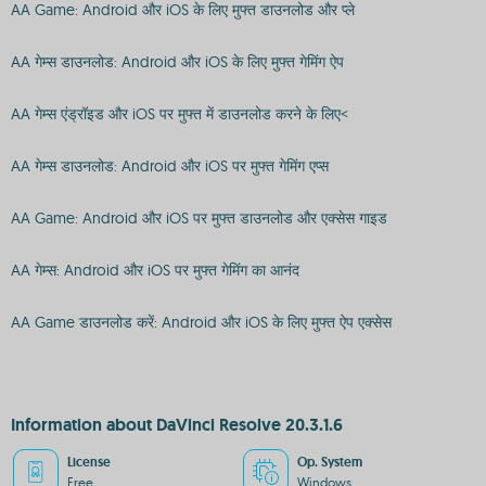
AA Game: Android और iOS के लिए मुफ्त डाउनलोड और प्ले
AA गेम्स डाउनलोड: Android और iOS के लिए मुफ्त गेमिंग ऐप
AA गेम्स एंड्रॉइड और iOS पर मुफ्त में डाउनलोड करने के लिए<
AA गेम्स डाउनलोड: Android और iOS पर मुफ्त गेमिंग एप्स
AA Game: Android और iOS पर मुफ्त डाउनलोड और एक्सेस गाइड
AA गेम्स: Android और iOS पर मुफ्त गेमिंग का आनंद
AA Game डाउनलोड करें: Android और iOS के लिए मुफ्त ऐप एक्सेस
Information about DaVinci Resolve 20.3.1.6
License
Op. System
Free
Windows