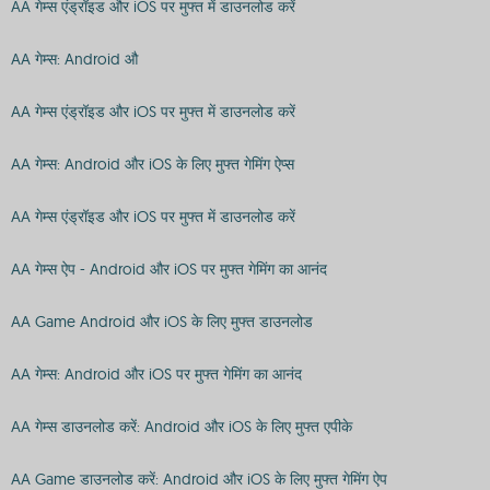
AA गेम्स एंड्रॉइड और iOS पर मुफ्त में डाउनलोड करें
AA गेम्स: Android औ
AA गेम्स एंड्रॉइड और iOS पर मुफ्त में डाउनलोड करें
AA गेम्स: Android और iOS के लिए मुफ्त गेमिंग ऐप्स
AA गेम्स एंड्रॉइड और iOS पर मुफ्त में डाउनलोड करें
AA गेम्स ऐप - Android और iOS पर मुफ्त गेमिंग का आनंद
AA Game Android और iOS के लिए मुफ्त डाउनलोड
AA गेम्स: Android और iOS पर मुफ्त गेमिंग का आनंद
AA गेम्स डाउनलोड करें: Android और iOS के लिए मुफ्त एपीके
AA Game डाउनलोड करें: Android और iOS के लिए मुफ्त गेमिंग ऐप