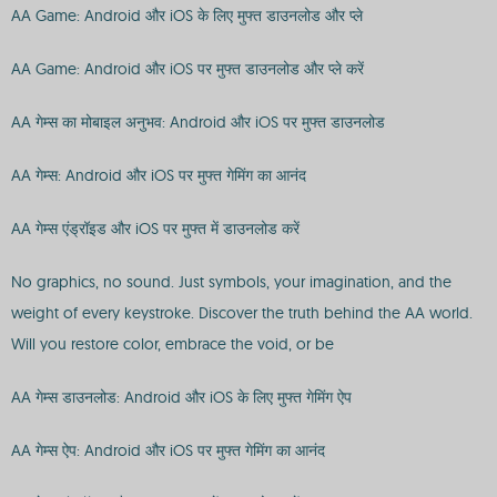
AA Game: Android और iOS के लिए मुफ्त डाउनलोड और प्ले
AA Game: Android और iOS पर मुफ्त डाउनलोड और प्ले करें
AA गेम्स का मोबाइल अनुभव: Android और iOS पर मुफ्त डाउनलोड
AA गेम्स: Android और iOS पर मुफ्त गेमिंग का आनंद
AA गेम्स एंड्रॉइड और iOS पर मुफ्त में डाउनलोड करें
No graphics, no sound. Just symbols, your imagination, and the
weight of every keystroke. Discover the truth behind the AA world.
Will you restore color, embrace the void, or be
AA गेम्स डाउनलोड: Android और iOS के लिए मुफ्त गेमिंग ऐप
AA गेम्स ऐप: Android और iOS पर मुफ्त गेमिंग का आनंद