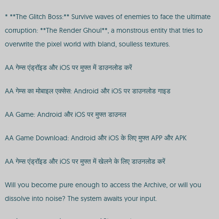
* **The Glitch Boss:** Survive waves of enemies to face the ultimate
corruption: **The Render Ghoul**, a monstrous entity that tries to
overwrite the pixel world with bland, soulless textures.
AA गेम्स एंड्रॉइड और iOS पर मुफ्त में डाउनलोड करें
AA गेम्स का मोबाइल एक्सेस: Android और iOS पर डाउनलोड गाइड
AA Game: Android और iOS पर मुफ्त डाउनल
AA Game Download: Android और iOS के लिए मुफ्त APP और APK
AA गेम्स एंड्रॉइड और iOS पर मुफ्त में खेलने के लिए डाउनलोड करें
Will you become pure enough to access the Archive, or will you
dissolve into noise? The system awaits your input.