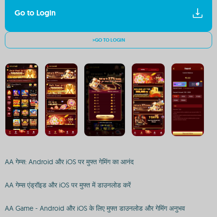
Go to Login
>GO TO LOGIN
AA गेम्स: Android और iOS पर मुफ्त गेमिंग का आनंद
AA गेम्स एंड्रॉइड और iOS पर मुफ्त में डाउनलोड करें
AA Game - Android और iOS के लिए मुफ्त डाउनलोड और गेमिंग अनुभव