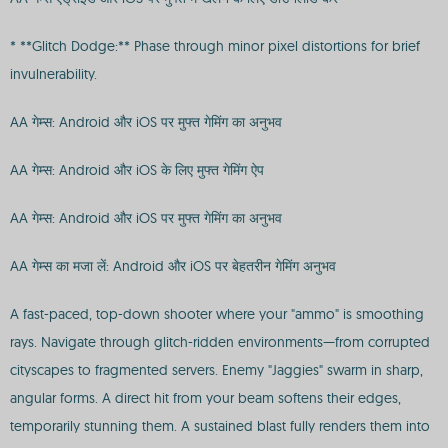
* **Glitch Dodge:** Phase through minor pixel distortions for brief
invulnerability.
AA गेम्स: Android और iOS पर मुफ्त गेमिंग का अनुभव
AA गेम्स: Android और iOS के लिए मुफ्त गेमिंग ऐप
AA गेम्स: Android और iOS पर मुफ्त गेमिंग का अनुभव
AA गेम्स का मजा लें: Android और iOS पर बेहतरीन गेमिंग अनुभव
A fast-paced, top-down shooter where your "ammo" is smoothing
rays. Navigate through glitch-ridden environments—from corrupted
cityscapes to fragmented servers. Enemy "Jaggies" swarm in sharp,
angular forms. A direct hit from your beam softens their edges,
temporarily stunning them. A sustained blast fully renders them into