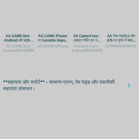
AA.GAME:Stor -
AA.GAME iPhone
AA Game:Funn -
AA गेम्स एंड्रॉइड और
Android और iOS के
पर Genshin Impact
मज़ेदार गेमिंग का नया
iOS पर मुफ्त में खेलने
लिए ऐप्स और APK
APK डाउनलोड और
प्लेटफ़ॉर्म
के लिए डाउनलोड करें
AA.GAME:Stor-
AA.GAMEपरiPhoneकेलिएAPKडाउनलोडऔरइंस्टॉलगाइड
AAGame:Funn-
AAगेम्सडाउनलोडकरें:
डाउनलोड करें
गेमिंग गाइड
AndroidऔरiOSकेलिएऐपडाउनलोडऔरएक्सेसगाइडAA.GAMEपरStorऐपडाउनलोडकरें:Androidऔरi
AndroidऔरiOSपरमज़ेदारगेमिंगअनुभवAAGa
**सहायता और सपोर्ट** - सामान्य प्रश्न, गेम गाइड और तकनीकी
सहायता संसाधन।