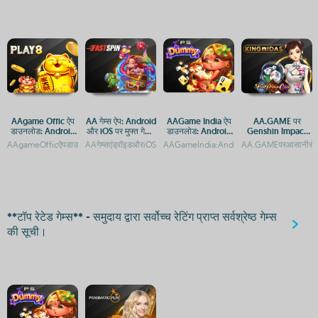
AAgame Offic ऐप
AA गेम्स ऐप: Android
AAGame India ऐप
AA.GAME पर
डाउनलोड: Android
और iOS पर मुफ्त गेमिंग
डाउनलोड: Android
Genshin Impact
और iOS प्लेटफ़ॉर्म पर
का आनंद
और iOS प्लेटफॉर्म पर
APK डाउनलोड करें -
AAgameOfficऐपडाउनलोड:AndroidऔरiOSप्लेटफ़ॉर्मपरएक्सेसगाइडAAgameOfficऐपडाउनलोड:
AAगेम्सएंड्रॉइडऔरiOSपरमुफ्तमेंडाउनलोडकरेंAAगेम्स:AndroidऔरiOSपरम
AAGameIndia:AndroidऔरiOSपरऐपडाउनलोडकरे
AA.GAMEपरआसानीसेएक
गेमिंग एक्सेस
एक्सेस
Android और iOS
गाइड
**टॉप रेटेड गेम्स** - समुदाय द्वारा सर्वोच्च रेटिंग प्राप्त सर्वश्रेष्ठ गेम्स
की सूची।