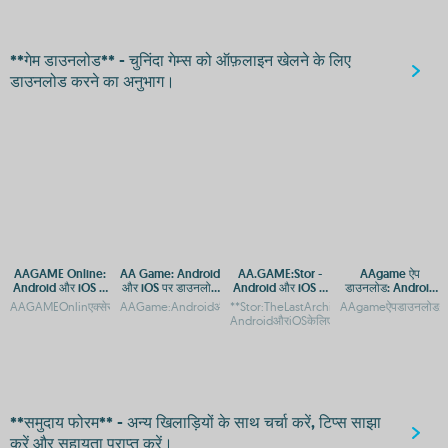
**गेम डाउनलोड** - चुनिंदा गेम्स को ऑफ़लाइन खेलने के लिए
डाउनलोड करने का अनुभाग।
AAGAME Online:
AA Game: Android
AA.GAME:Stor -
AAgame ऐप
Android और iOS के
और iOS पर डाउनलोड
Android और iOS के
डाउनलोड: Android
लिए APP डाउनलोड
और एक्सेस गाइड
लिए मुफ्त डाउनलोड
और iOS प्लेटफ़ॉर्म पर
AAGAMEOnlinएक्सेसकरें:AndroidऔरAppleकेलिएAPPऔरAPKAAGAMEOnlin:Androidaur
AAGame:AndroidऔरiOSपरडाउनलोडऔरएक्सेसगाइड
**Stor:TheLastArchive**AA.GAME:Stor-
AAgameऐपडाउनलोड:Andr
करें
गेमिंग एक्सेस
AndroidऔरiOSकेलिएमुफ्तऐपडाउनलोडInthesh
**समुदाय फोरम** - अन्य खिलाड़ियों के साथ चर्चा करें, टिप्स साझा
करें और सहायता प्राप्त करें।