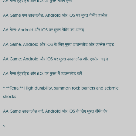
AA गेम्स एंड्रॉइड और iOS पर मुफ्त गेमिंग एप्स
AA Game एप्प डाउनलोड: Android और iOS पर मुफ्त गेमिंग एक्सेस
AA गेम्स: Android और iOS पर मुफ्त गेमिंग का आनंद
AA Game: Android और iOS के लिए मुफ्त डाउनलोड और एक्सेस गाइड
AA Game: Android और iOS पर मुफ्त डाउनलोड और एक्सेस गाइड
AA गेम्स एंड्रॉइड और iOS पर मुफ्त में डाउनलोड करें
* **Terra:** High durability, summon rock barriers and seismic
shocks.
AA Game डाउनलोड करें: Android और iOS के लिए मुफ्त गेमिंग ऐप
<