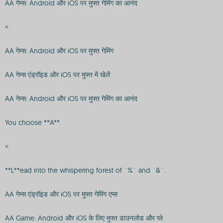
AA गेम्स: Android और iOS पर मुफ्त गेमिंग का आनंद
<
AA गेम्स: Android और iOS पर मुफ्त गेमिंग
AA गेम्स एंड्रॉइड और iOS पर मुफ्त में खेलें
AA गेम्स: Android और iOS पर मुफ्त गेमिंग का आनंद
You choose **A**.
<
**L**ead into the whispering forest of `%` and `&`.
AA गेम्स एंड्रॉइड और iOS पर मुफ्त गेमिंग एप्स
AA Game: Android और iOS के लिए मुफ्त डाउनलोड और प्ले