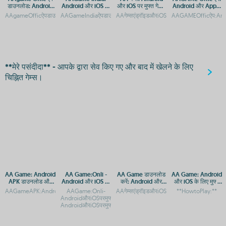
डाउनलोड: Android
Android और iOS पर
और iOS पर मुफ्त गेमिंग
Android और Apple
और iOS प्लेटफ़ॉर्म पर
डाउनलोड करें
का आनंद
पर डाउनलोड करें
AAgameOfficऐपडाउनलोड:AndroidऔरiOSप्लेटफ़ॉर्मपरएक्सेसगाइडAAgameOfficऐपडाउनलोड:
AAGameIndiaऐपडाउनलोड:AndroidऔरiOSप्लेटफॉर्मपरएक्सेसAAGame
AAगेम्सएंड्रॉइडऔरiOSपरमुफ्तगेमिंगऐपAAगेम्
AAGAMEOfficऐप:And
गेमिंग एक्सेस
**मेरे पसंदीदा** - आपके द्वारा सेव किए गए और बाद में खेलने के लिए
चिह्नित गेम्स।
AA Game: Android
AA Game:Onli -
AA Game डाउनलोड
AA Game: Android
APK डाउनलोड और
Android और iOS पर
करें: Android और
और iOS के लिए मुफ्त
iOS एक्सेस गाइड
मुफ्त गेमिंग एप
iOS के लिए मुफ्त गेमिंग
डाउनलोड और प्ले
AAGameAPK:AndroidऔरiOSपरडाउनलोडकरेंAAGameAPK:AndroidऔरiOSपरमुफ्तडाउनल
AAGame:Onli-
AAगेम्सएंड्रॉइडऔरiOSपरमुफ्तमेंडाउनलोडकरें
**HowtoPlay:**
ऐप
AndroidऔरiOSपरमुफ्तडाउनलोडऔरगेमिंगएक्सेसAAGame:Onli-
AndroidऔरiOSपरमुफ्तगेमिं