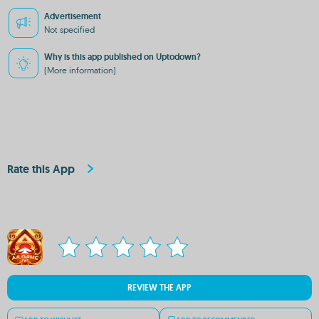
Advertisement
Not specified
Why is this app published on Uptodown?
(More information)
Rate this App
REVIEW THE APP