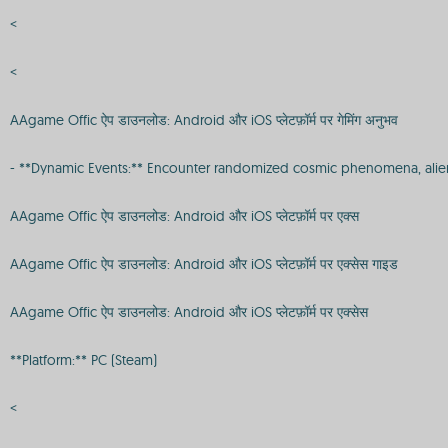
<
<
AAgame Offic ऐप डाउनलोड: Android और iOS प्लेटफ़ॉर्म पर गेमिंग अनुभव
- **Dynamic Events:** Encounter randomized cosmic phenomena, alien d
AAgame Offic ऐप डाउनलोड: Android और iOS प्लेटफ़ॉर्म पर एक्स
AAgame Offic ऐप डाउनलोड: Android और iOS प्लेटफ़ॉर्म पर एक्सेस गाइड
AAgame Offic ऐप डाउनलोड: Android और iOS प्लेटफ़ॉर्म पर एक्सेस
**Platform:** PC (Steam)
<