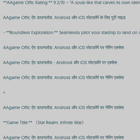
**AAgame Offic Rating:** 9.2/10 – "A souls-like that carves its own ide
AAgame Offic ऐप डाउनलोड: Android और iOS प्लेटफ़ॉर्म के लिए पूरी गाइड
- **Boundless Exploration:** Seamlessly pilot your starship to land on 
AAgame Offic ऐप डाउनलोड: Android और iOS प्लेटफ़ॉर्म पर गेमिंग एक्सेस
AAgame Offic ऐप डाउनलोड - Android और iOS प्लेटफ़ॉर्म पर एक्सेस
AAgame Offic ऐप डाउनलोड: Android और iOS प्लेटफ़ॉर्म पर गेमिंग एक्सेस
<
AAgame Offic ऐप डाउनलोड: Android और iOS प्लेटफ़ॉर्म पर गेमिंग एक्सेस
**Game Title:** 《Star Realm: Infinite War》
AAgame Offic ऐप डाउनलोड: Android और iOS प्लेटफ़ॉर्म पर गेमिंग एक्सेस