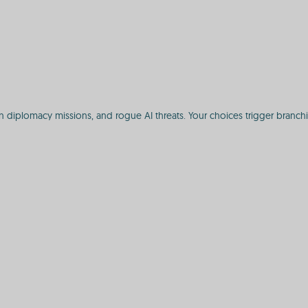
iplomacy missions, and rogue AI threats. Your choices trigger branchin