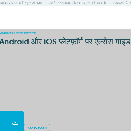
ROID और IOS के लिए मुफ्त डाउनलोड
AA गेम्स: ANDROID और IOS पर मुफ्त गेमिंग का आनंद
AAGAME ऐप डाउन
ID और IOS प्लेटफ़ॉर्म पर एक्सेस गाइड
roid और iOS प्लेटफ़ॉर्म पर एक्सेस गाइड
>GO TO LOGIN