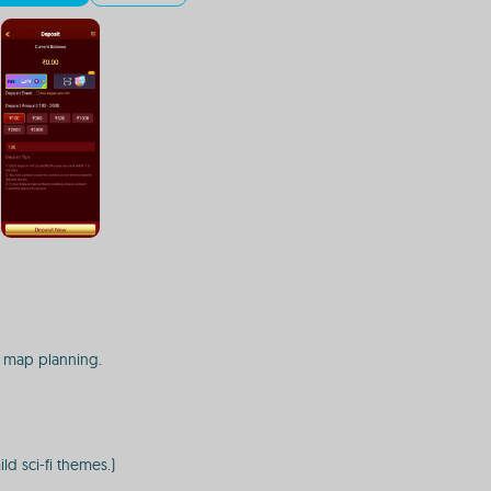
y map planning.
ld sci-fi themes.)