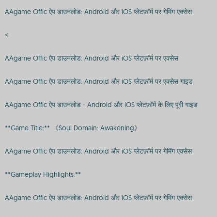
AAgame Offic ऐप डाउनलोड: Android और iOS प्लेटफ़ॉर्म पर गेमिंग एक्सेस
<
AAgame Offic ऐप डाउनलोड: Android और iOS प्लेटफ़ॉर्म पर एक्सेस
AAgame Offic ऐप डाउनलोड: Android और iOS प्लेटफ़ॉर्म पर एक्सेस गाइड
AAgame Offic ऐप डाउनलोड - Android और iOS प्लेटफ़ॉर्म के लिए पूरी गाइड
**Game Title:** 《Soul Domain: Awakening》
AAgame Offic ऐप डाउनलोड: Android और iOS प्लेटफ़ॉर्म पर गेमिंग एक्सेस
**Gameplay Highlights:**
AAgame Offic ऐप डाउनलोड: Android और iOS प्लेटफ़ॉर्म पर गेमिंग एक्सेस