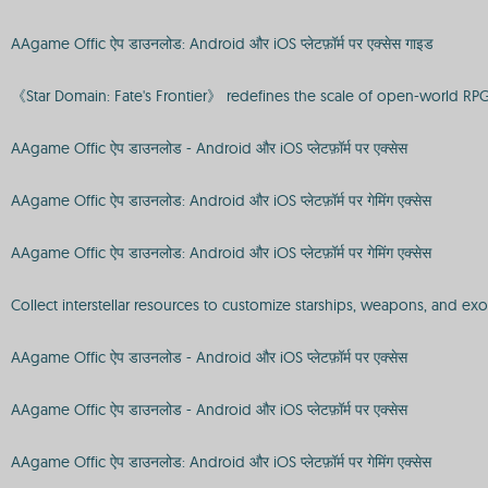
AAgame Offic ऐप डाउनलोड: Android और iOS प्लेटफ़ॉर्म पर एक्सेस गाइड
《Star Domain: Fate's Frontier》 redefines the scale of open-world RPGs
AAgame Offic ऐप डाउनलोड - Android और iOS प्लेटफ़ॉर्म पर एक्सेस
AAgame Offic ऐप डाउनलोड: Android और iOS प्लेटफ़ॉर्म पर गेमिंग एक्सेस
AAgame Offic ऐप डाउनलोड: Android और iOS प्लेटफ़ॉर्म पर गेमिंग एक्सेस
Collect interstellar resources to customize starships, weapons, and exos
AAgame Offic ऐप डाउनलोड - Android और iOS प्लेटफ़ॉर्म पर एक्सेस
AAgame Offic ऐप डाउनलोड - Android और iOS प्लेटफ़ॉर्म पर एक्सेस
AAgame Offic ऐप डाउनलोड: Android और iOS प्लेटफ़ॉर्म पर गेमिंग एक्सेस