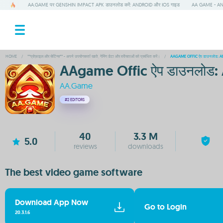
AA.GAME पर GENSHIN IMPACT APK डाउनलोड करें: ANDROID और IOS गाइड
AA GAME - AND
HOME
/
**प्रोफ़ाइल और सेटिंग्स** - अपने उपयोगकर्ता खाते, गेमिंग डेटा और वरीयताओं को प्रबंधित करें।
/
AAGAME OFFIC ऐप डाउनलोड: ANDRO
AAgame Offic ऐप डाउनलोड: And
AA.Game
#2
EDITORS
40
3.3 M
5.0
reviews
downloads
The best video game software
Download App Now
Go to Login
20.3.1.6