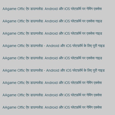
AAgame Offic ऐप डाउनलोड: Android और iOS प्लेटफ़ॉर्म पर गेमिंग एक्सेस
AAgame Offic ऐप डाउनलोड: Android और iOS प्लेटफ़ॉर्म पर एक्सेस गाइड
AAgame Offic ऐप डाउनलोड: Android और iOS प्लेटफ़ॉर्म पर एक्सेस गाइड
AAgame Offic ऐप डाउनलोड - Android और iOS प्लेटफ़ॉर्म के लिए पूरी गाइड
AAgame Offic ऐप डाउनलोड: Android और iOS प्लेटफ़ॉर्म पर एक्सेस गाइड
AAgame Offic ऐप डाउनलोड - Android और iOS प्लेटफ़ॉर्म के लिए पूरी गाइड
AAgame Offic ऐप डाउनलोड: Android और iOS प्लेटफ़ॉर्म पर गेमिंग एक्सेस
AAgame Offic ऐप डाउनलोड: Android और iOS प्लेटफ़ॉर्म पर गेमिंग एक्सेस
AAgame Offic ऐप डाउनलोड: Android और iOS प्लेटफ़ॉर्म पर गेमिंग एक्सेस