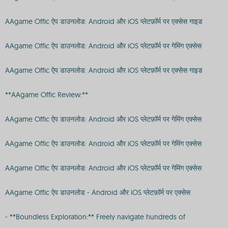
AAgame Offic ऐप डाउनलोड: Android और iOS प्लेटफ़ॉर्म पर एक्सेस गाइड
AAgame Offic ऐप डाउनलोड: Android और iOS प्लेटफ़ॉर्म पर गेमिंग एक्सेस
AAgame Offic ऐप डाउनलोड: Android और iOS प्लेटफ़ॉर्म पर एक्सेस गाइड
**AAgame Offic Review:**
AAgame Offic ऐप डाउनलोड: Android और iOS प्लेटफ़ॉर्म पर गेमिंग एक्सेस
AAgame Offic ऐप डाउनलोड: Android और iOS प्लेटफ़ॉर्म पर गेमिंग एक्सेस
AAgame Offic ऐप डाउनलोड: Android और iOS प्लेटफ़ॉर्म पर गेमिंग एक्सेस
AAgame Offic ऐप डाउनलोड - Android और iOS प्लेटफ़ॉर्म पर एक्सेस
- **Boundless Exploration:** Freely navigate hundreds of