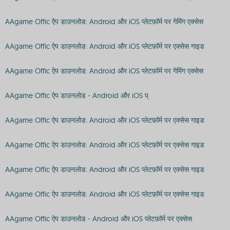
AAgame Offic ऐप डाउनलोड: Android और iOS प्लेटफ़ॉर्म पर गेमिंग एक्सेस
AAgame Offic ऐप डाउनलोड: Android और iOS प्लेटफ़ॉर्म पर एक्सेस गाइड
AAgame Offic ऐप डाउनलोड: Android और iOS प्लेटफ़ॉर्म पर गेमिंग एक्सेस
AAgame Offic ऐप डाउनलोड - Android और iOS प्
AAgame Offic ऐप डाउनलोड: Android और iOS प्लेटफ़ॉर्म पर एक्सेस गाइड
AAgame Offic ऐप डाउनलोड: Android और iOS प्लेटफ़ॉर्म पर एक्सेस गाइड
AAgame Offic ऐप डाउनलोड: Android और iOS प्लेटफ़ॉर्म पर एक्सेस गाइड
AAgame Offic ऐप डाउनलोड: Android और iOS प्लेटफ़ॉर्म पर एक्सेस गाइड
AAgame Offic ऐप डाउनलोड - Android और iOS प्लेटफ़ॉर्म पर एक्सेस