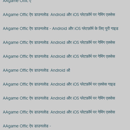
AAgame Offic ऐ
AAgame Offic ऐप डाउनलोड: Android और iOS प्लेटफ़ॉर्म पर गेमिंग एक्सेस
AAgame Offic ऐप डाउनलोड - Android और iOS प्लेटफ़ॉर्म के लिए पूरी गाइड
AAgame Offic ऐप डाउनलोड: Android और iOS प्लेटफ़ॉर्म पर गेमिंग एक्सेस
AAgame Offic ऐप डाउनलोड: Android और iOS प्लेटफ़ॉर्म पर गेमिंग एक्सेस
AAgame Offic ऐप डाउनलोड: Android औ
AAgame Offic ऐप डाउनलोड: Android और iOS प्लेटफ़ॉर्म पर एक्सेस गाइड
AAgame Offic ऐप डाउनलोड: Android और iOS प्लेटफ़ॉर्म पर गेमिंग एक्सेस
AAgame Offic ऐप डाउनलोड: Android और iOS प्लेटफ़ॉर्म पर गेमिंग एक्सेस
AAgame Offic ऐप डाउनलोड -