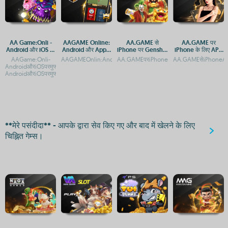
AA Game:Onli -
AAGAME Online:
AA.GAME से
AA.GAME पर
Android और iOS पर
Android और Apple
iPhone पर Genshin
iPhone के लिए APK
डाउनलोड करें
के लिए एक्सेस गाइड
Impact डाउनलोड और
डाउनलोड और इंस्टॉल
AAGame:Onli-
AAGAMEOnlin:AndroidaurApplekeliyeAPPaurAPKएक्सेसAAGA
AA.GAMEपरiPhoneकेलिएAndroidऐप्सकैसेडा
AA.GAMEसेiPhoneAA.
प्ले करें
गाइड
AndroidऔरiOSपरमुफ्तडाउनलोडAAGame:Onli-
AndroidऔरiOSपरमुफ्तडाउनलोडAAGame:Onli-
**मेरे पसंदीदा** - आपके द्वारा सेव किए गए और बाद में खेलने के लिए
चिह्नित गेम्स।