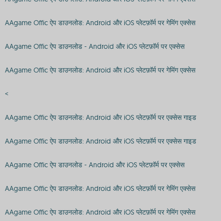
AAgame Offic ऐप डाउनलोड: Android और iOS प्लेटफ़ॉर्म पर गेमिंग एक्सेस
AAgame Offic ऐप डाउनलोड - Android और iOS प्लेटफ़ॉर्म पर एक्सेस
AAgame Offic ऐप डाउनलोड: Android और iOS प्लेटफ़ॉर्म पर गेमिंग एक्सेस
<
AAgame Offic ऐप डाउनलोड: Android और iOS प्लेटफ़ॉर्म पर एक्सेस गाइड
AAgame Offic ऐप डाउनलोड: Android और iOS प्लेटफ़ॉर्म पर एक्सेस गाइड
AAgame Offic ऐप डाउनलोड - Android और iOS प्लेटफ़ॉर्म पर एक्सेस
AAgame Offic ऐप डाउनलोड: Android और iOS प्लेटफ़ॉर्म पर गेमिंग एक्सेस
AAgame Offic ऐप डाउनलोड: Android और iOS प्लेटफ़ॉर्म पर गेमिंग एक्सेस