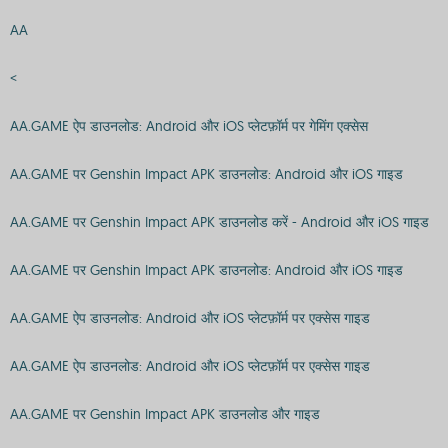
AA
<
AA.GAME ऐप डाउनलोड: Android और iOS प्लेटफ़ॉर्म पर गेमिंग एक्सेस
AA.GAME पर Genshin Impact APK डाउनलोड: Android और iOS गाइड
AA.GAME पर Genshin Impact APK डाउनलोड करें - Android और iOS गाइड
AA.GAME पर Genshin Impact APK डाउनलोड: Android और iOS गाइड
AA.GAME ऐप डाउनलोड: Android और iOS प्लेटफ़ॉर्म पर एक्सेस गाइड
AA.GAME ऐप डाउनलोड: Android और iOS प्लेटफ़ॉर्म पर एक्सेस गाइड
AA.GAME पर Genshin Impact APK डाउनलोड और गाइड