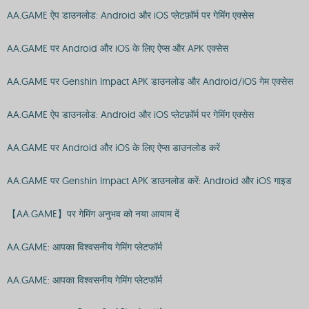
AA.GAME ऐप डाउनलोड: Android और iOS प्लेटफ़ॉर्म पर गेमिंग एक्सेस
AA.GAME पर Android और iOS के लिए ऐप्स और APK एक्सेस
AA.GAME पर Genshin Impact APK डाउनलोड और Android/iOS गेम एक्सेस
AA.GAME ऐप डाउनलोड: Android और iOS प्लेटफ़ॉर्म पर गेमिंग एक्सेस
AA.GAME पर Android और iOS के लिए ऐप्स डाउनलोड करें
AA.GAME पर Genshin Impact APK डाउनलोड करें: Android और iOS गाइड
【AA.GAME】पर गेमिंग अनुभव को नया आयाम दें
AA.GAME: आपका विश्वसनीय गेमिंग प्लेटफॉर्म
AA.GAME: आपका विश्वसनीय गेमिंग प्लेटफॉर्म