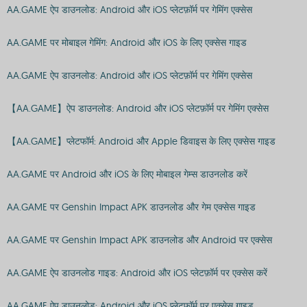
AA.GAME ऐप डाउनलोड: Android और iOS प्लेटफ़ॉर्म पर गेमिंग एक्सेस
AA.GAME पर मोबाइल गेमिंग: Android और iOS के लिए एक्सेस गाइड
AA.GAME ऐप डाउनलोड: Android और iOS प्लेटफ़ॉर्म पर गेमिंग एक्सेस
【AA.GAME】ऐप डाउनलोड: Android और iOS प्लेटफ़ॉर्म पर गेमिंग एक्सेस
【AA.GAME】प्लेटफॉर्म: Android और Apple डिवाइस के लिए एक्सेस गाइड
AA.GAME पर Android और iOS के लिए मोबाइल गेम्स डाउनलोड करें
AA.GAME पर Genshin Impact APK डाउनलोड और गेम एक्सेस गाइड
AA.GAME पर Genshin Impact APK डाउनलोड और Android पर एक्सेस
AA.GAME ऐप डाउनलोड गाइड: Android और iOS प्लेटफ़ॉर्म पर एक्सेस करें
AA.GAME ऐप डाउनलोड: Android और iOS प्लेटफ़ॉर्म पर एक्सेस गाइड