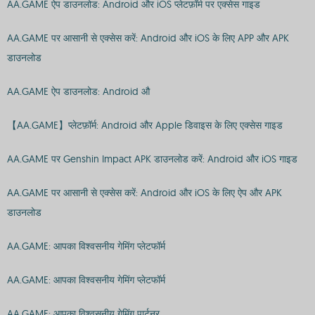
AA.GAME ऐप डाउनलोड: Android और iOS प्लेटफ़ॉर्म पर एक्सेस गाइड
AA.GAME पर आसानी से एक्सेस करें: Android और iOS के लिए APP और APK
डाउनलोड
AA.GAME ऐप डाउनलोड: Android औ
【AA.GAME】प्लेटफ़ॉर्म: Android और Apple डिवाइस के लिए एक्सेस गाइड
AA.GAME पर Genshin Impact APK डाउनलोड करें: Android और iOS गाइड
AA.GAME पर आसानी से एक्सेस करें: Android और iOS के लिए ऐप और APK
डाउनलोड
AA.GAME: आपका विश्वसनीय गेमिंग प्लेटफॉर्म
AA.GAME: आपका विश्वसनीय गेमिंग प्लेटफॉर्म
AA.GAME: आपका विश्वसनीय गेमिंग पार्टनर