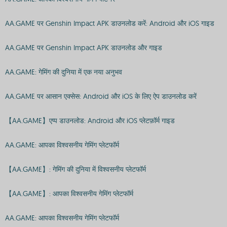
AA.GAME पर Genshin Impact APK डाउनलोड करें: Android और iOS गाइड
AA.GAME पर Genshin Impact APK डाउनलोड और गाइड
AA.GAME: गेमिंग की दुनिया में एक नया अनुभव
AA.GAME पर आसान एक्सेस: Android और iOS के लिए ऐप डाउनलोड करें
【AA.GAME】एप्प डाउनलोड: Android और iOS प्लेटफ़ॉर्म गाइड
AA.GAME: आपका विश्वसनीय गेमिंग प्लेटफॉर्म
【AA.GAME】: गेमिंग की दुनिया में विश्वसनीय प्लेटफॉर्म
【AA.GAME】: आपका विश्वसनीय गेमिंग प्लेटफॉर्म
AA.GAME: आपका विश्वसनीय गेमिंग प्लेटफॉर्म