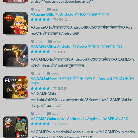
andsof**exclusiveandpopulargames**
332
Reply
AAgame Offic ऐप: Android और iOS पर डाउनलोड करें
1770636422
AAgameOfficऐपडाउनलोड:AndroidऔरiOSप्लेटफ़ॉर्मपरगेमिंगएक्सेसAAga
meOfficऐपडाउनलोड:Androidऔर
1029
Reply
AAGAME Offic: Android और Apple के लिए ऐप डाउनलोड गाइड
1771311388
AAGAMEOfficऐपडाउनलोड:AndroidऔरiOSप्लेटफ़ॉर्मगाइडAAGAMEOffi
cऐप:AndroidऔरAppleपरमुफ्तडाउनल
918
Reply
AA.GAME:Mobi पर मोबाइल गेमिंग का आनंद लें - Android और iOS के लिए
एक्सेस
1771536585
AA.GAME:Mobi-
AndroidऔरiOSकेलिएआसानएक्सेसऔरAPKडाउनलोडAA.GAME:Mobiपर
मोबाइलगेमिंगकाआनंदलें-
970
Reply
AAGAME Onlin एक्सेस: Android और Apple के लिए APP और APK
1771765523
AAGAMEOnlin:AndroidऔरAppleपरएक्सेसकरेंAAGAMEOnlin:Andro
idऔरAppleकेलिएAPPएक्सेसगाइडAAGAME