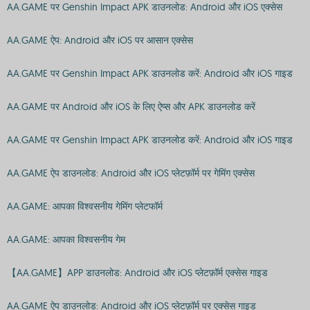
AA.GAME पर Genshin Impact APK डाउनलोड: Android और iOS एक्सेस
AA.GAME ऐप: Android और iOS पर आसान एक्सेस
AA.GAME पर Genshin Impact APK डाउनलोड करें: Android और iOS गाइड
AA.GAME पर Android और iOS के लिए ऐप्स और APK डाउनलोड करें
AA.GAME पर Genshin Impact APK डाउनलोड करें: Android और iOS गाइड
AA.GAME ऐप डाउनलोड: Android और iOS प्लेटफ़ॉर्म पर गेमिंग एक्सेस
AA.GAME: आपका विश्वसनीय गेमिंग प्लेटफॉर्म
AA.GAME: आपका विश्वसनीय गेम
【AA.GAME】APP डाउनलोड: Android और iOS प्लेटफ़ॉर्म एक्सेस गाइड
AA.GAME ऐप डाउनलोड: Android और iOS प्लेटफ़ॉर्म पर एक्सेस गाइड