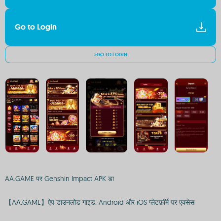
Go to Login
>GO TO LOGIN
AA.GAME पर Genshin Impact APK डा
【AA.GAME】ऐप डाउनलोड गाइड: Android और iOS प्लेटफ़ॉर्म पर एक्सेस