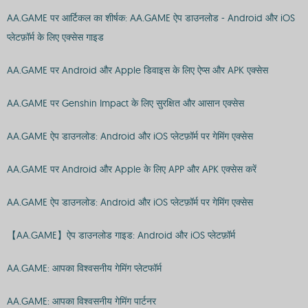
AA.GAME पर आर्टिकल का शीर्षक: AA.GAME ऐप डाउनलोड - Android और iOS
प्लेटफ़ॉर्म के लिए एक्सेस गाइड
AA.GAME पर Android और Apple डिवाइस के लिए ऐप्स और APK एक्सेस
AA.GAME पर Genshin Impact के लिए सुरक्षित और आसान एक्सेस
AA.GAME ऐप डाउनलोड: Android और iOS प्लेटफ़ॉर्म पर गेमिंग एक्सेस
AA.GAME पर Android और Apple के लिए APP और APK एक्सेस करें
AA.GAME ऐप डाउनलोड: Android और iOS प्लेटफ़ॉर्म पर गेमिंग एक्सेस
【AA.GAME】ऐप डाउनलोड गाइड: Android और iOS प्लेटफ़ॉर्म
AA.GAME: आपका विश्वसनीय गेमिंग प्लेटफॉर्म
AA.GAME: आपका विश्वसनीय गेमिंग पार्टनर