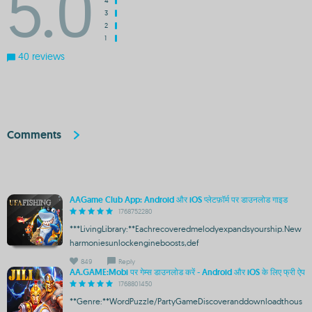
5.0
4
3
2
1
40 reviews
Comments
AAGame Club App: Android और iOS प्लेटफ़ॉर्म पर डाउनलोड गाइड
1768752280
***LivingLibrary:**Eachrecoveredmelodyexpandsyourship.New
harmoniesunlockengineboosts,def
849
Reply
AA.GAME:Mobi पर गेम्स डाउनलोड करें - Android और iOS के लिए फ्री ऐप
1768801450
**Genre:**WordPuzzle/PartyGameDiscoveranddownloadthous