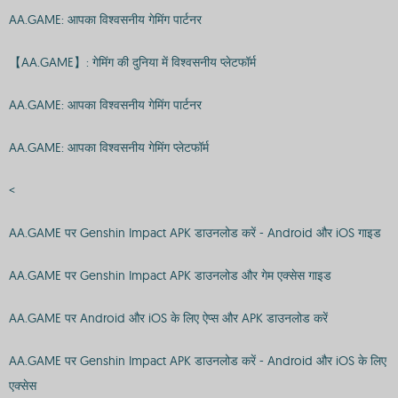
AA.GAME: आपका विश्वसनीय गेमिंग पार्टनर
【AA.GAME】: गेमिंग की दुनिया में विश्वसनीय प्लेटफॉर्म
AA.GAME: आपका विश्वसनीय गेमिंग पार्टनर
AA.GAME: आपका विश्वसनीय गेमिंग प्लेटफॉर्म
<
AA.GAME पर Genshin Impact APK डाउनलोड करें - Android और iOS गाइड
AA.GAME पर Genshin Impact APK डाउनलोड और गेम एक्सेस गाइड
AA.GAME पर Android और iOS के लिए ऐप्स और APK डाउनलोड करें
AA.GAME पर Genshin Impact APK डाउनलोड करें - Android और iOS के लिए
एक्सेस