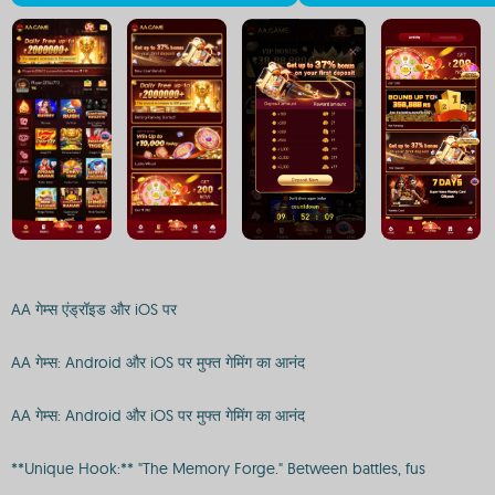
AA गेम्स एंड्रॉइड और iOS पर
AA गेम्स: Android और iOS पर मुफ्त गेमिंग का आनंद
AA गेम्स: Android और iOS पर मुफ्त गेमिंग का आनंद
**Unique Hook:** "The Memory Forge." Between battles, fus