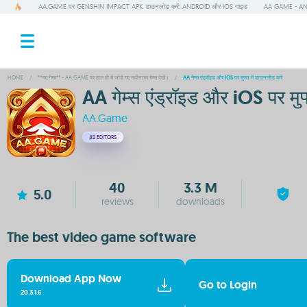
AA.GAME पर GENSHIN IMPACT APK डाउनलोड करें: ANDROID और IOS गाइड
AA GAME - AND
HOME
/
**नए गेम्स** - AA.GAME पर हाल ही में जोड़े गए नवीनतम गेम्स देखें।
/
AA गेम्स एंड्रॉइड और IOS पर मुफ्त में डाउनलोड करें
AA गेम्स एंड्रॉइड और iOS पर मुफ्
AA.Game
#2
EDITORS
40
3.3 M
5.0
reviews
downloads
The best video game software
Download App Now
Go to Login
20.3.1.6