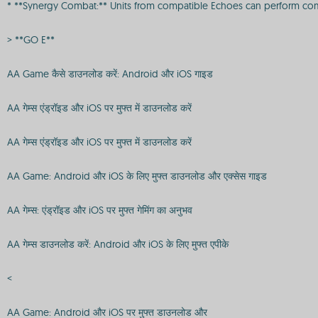
* **Synergy Combat:** Units from compatible Echoes can perform combo
> **GO E**
AA Game कैसे डाउनलोड करें: Android और iOS गाइड
AA गेम्स एंड्रॉइड और iOS पर मुफ्त में डाउनलोड करें
AA गेम्स एंड्रॉइड और iOS पर मुफ्त में डाउनलोड करें
AA Game: Android और iOS के लिए मुफ्त डाउनलोड और एक्सेस गाइड
AA गेम्स: एंड्रॉइड और iOS पर मुफ्त गेमिंग का अनुभव
AA गेम्स डाउनलोड करें: Android और iOS के लिए मुफ्त एपीके
<
AA Game: Android और iOS पर मुफ्त डाउनलोड और