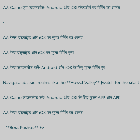
AA Game एप्प डाउनलोड: Android और iOS प्लेटफ़ॉर्म पर गेमिंग का आनंद
<
AA गेम्स: एंड्रॉइड और iOS पर मुफ्त गेमिंग का आनंद
AA गेम्स एंड्रॉइड और iOS पर मुफ्त गेमिंग एप्स
AA गेम्स डाउनलोड करें: Android और iOS के लिए मुफ्त गेमिंग ऐप
Navigate abstract realms like the **Vowel Valley** (watch for the silen
AA Game डाउनलोड करें: Android और iOS के लिए मुफ्त APP और APK
AA गेम्स: एंड्रॉइड और iOS पर मुफ्त गेमिंग का आनंद
- **Boss Rushes:** Ev