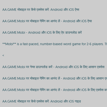
AA.GAME मोबाइल पर कैसे एक्सेस करें: Android और iOS ऐप्स
AA.GAME:Mobi पर मोबाइल गेमिंग का आनंद लें - Android और iOS ऐप्स
AA.GAME:Mobi - Android और iOS के लिए ऐप डाउनलोड करें
**Mobi** is a fast-paced, number-based word game for 2-6 players. The 
<
AA.GAME:Mobi पर गेम्स डाउनलोड करें - Android और iOS के लिए आसान एक्सेस
AA.GAME:Mobi पर मोबाइल गेमिंग का आनंद लें - Android और iOS के लिए आसान एक
AA.GAME:Mobi पर मोबाइल गेमिंग का आनंद लें - Android और iOS के लिए एक्सेस करे
AA.GAME मोबाइल पर कैसे एक्सेस करें: Android और iOS गाइड