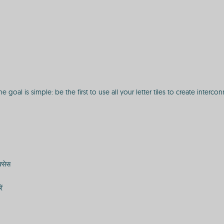
goal is simple: be the first to use all your letter tiles to create inter
्सेस
ं