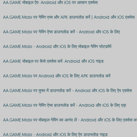
AA.GAME मोबाइल ऐप: Android और iOS पर आसान एक्सेस
AA.GAME:Mobi पर गेमिंग एप्स और APK डाउनलोड करें | Android और iOS एक्सेस
AA.GAME:Mobi पर गेमिंग ऐप्स डाउनलोड करें - Android और iOS के लिए
AA.GAME:Mobi - Android और iOS के लिए मोबाइल गेमिंग प्लेटफ़ॉर्म
AA.GAME मोबाइल पर कैसे एक्सेस करें: Android और iOS गाइड
AA.GAME:Mobi पर Android और iOS के लिए APK डाउनलोड करें
AA.GAME:Mobi पर मुफ्त में डाउनलोड करें - Android और iOS के लिए ऐप एक्सेस
AA.GAME:Mobi पर गेमिंग ऐप्स डाउनलोड करें - Android और iOS के लिए एक्
AA.GAME:Mobi पर मोबाइल गेमिंग का आनंद लें - Android और iOS के लिए एक्सेस करे
AA.GAME:Mobi - Android और iOS के लिए ऐप डाउनलोड गाइड