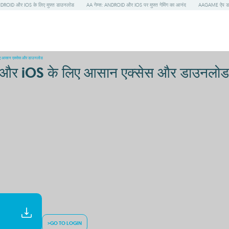
ROID और IOS के लिए मुफ्त डाउनलोड
AA गेम्स: ANDROID और IOS पर मुफ्त गेमिंग का आनंद
AAGAME ऐप डाउन
आसान एक्सेस और डाउनलोड
र iOS के लिए आसान एक्सेस और डाउनलोड
>GO TO LOGIN