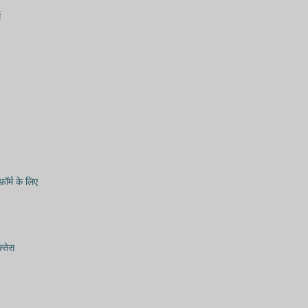
म
र्म के लिए
्सेस