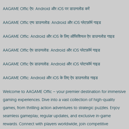
AAGAME Offic ऐप: Android और iOS पर डाउनलोड करें
AAGAME Offic एप्प डाउनलोड: Android और iOS प्लेटफ़ॉर्म गाइड
AAGAME Offic: Android और iOS के लिए ऑफिशियल ऐप डाउनलोड गाइड
AAGAME Offic ऐप डाउनलोड: Android और iOS प्लेटफ़ॉर्म गाइड
AAGAME Offic ऐप डाउनलोड: Android और iOS प्लेटफॉर्म गाइड
AAGAME Offic: Android और iOS के लिए ऐप डाउनलोड गाइड
Welcome to AAGAME Offic – your premier destination for immersive
gaming experiences. Dive into a vast collection of high-quality
games, from thrilling action adventures to strategic puzzles. Enjoy
seamless gameplay, regular updates, and exclusive in-game
rewards. Connect with players worldwide, join competitive