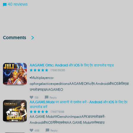
40 reviews
Comments
AAGAME Offic: Android और iOS के लिए ऐप डाउनलोड गाइड
1769039285
•Multiplayerco-
opforgalacticexpeditionsAAGAMEOfficऐप:AndroidऔरiOSकेलिएडा
उनलोडगाइडAAGAMEO
158
Reply
AA.GAME:Mobi पर आसानी से एक्सेस करें - Android और iOS के लिए ऐप
डाउनलोड करें
1769778188
AA.GAME:MobiपरGenshinImpactAPKडाउनलोडकरें-
AndroidऔरiOSगेमिंगएक्सेसAA.GAME:Mobiपरगेम्सडाउ
468
Reply