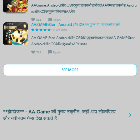
AAGame:AndroidऔरiOSपरमुफ्तडाउनलोडऔरप्लेAAगेम्सडाउनलोड:Andro
idऔरiOSपरमुफ्तगेमिंगएप्सAAगेम
844
Reply
AA.GAME:Stor - Android और iOS पर मुफ्त गेम डाउनलोड करें
1772316158
AA.GAME:Stor-AndroidऔरiOSकेलिएमुफ्तगेमडाउनलोडAA.GAME:Stor-
AndroidऔरiOSकेलिएऐप्सऔरAPKडाउन
744
Reply
SEE MORE
**होमपेज** - AA.Game की मुख्य स्क्रीन, जहाँ आप लोकप्रिय
और नवीनतम गेम्स देख सकते हैं।