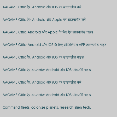
AAGAME Offic ऐप: Android और iOS पर डाउनलोड करें
AAGAME Offic ऐप: Android और Apple पर डाउनलोड करें
AAGAME Offic: Android और Apple के लिए ऐप डाउनलोड गाइड
AAGAME Offic: Android और iOS के लिए ऑफिशियल APP डाउनलोड गाइड
AAGAME Offic ऐप: Android और iOS पर डाउनलोड गाइड
AAGAME Offic ऐप डाउनलोड: Android और iOS प्लेटफॉर्म गाइड
AAGAME Offic ऐप: Android और iOS पर डाउनलोड करें
AAGAME Offic ऐप डाउनलोड: Android और iOS प्लेटफ़ॉर्म गाइड
Command fleets, colonize planets, research alien tech.