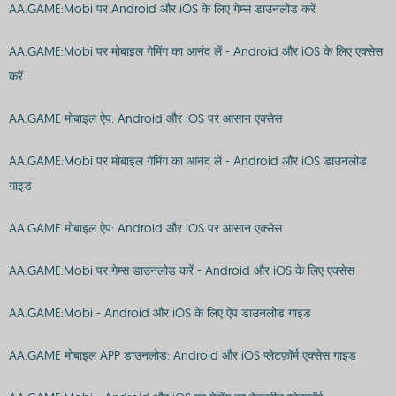
AA.GAME:Mobi पर Android और iOS के लिए गेम्स डाउनलोड करें
AA.GAME:Mobi पर मोबाइल गेमिंग का आनंद लें - Android और iOS के लिए एक्सेस
करें
AA.GAME मोबाइल ऐप: Android और iOS पर आसान एक्सेस
AA.GAME:Mobi पर मोबाइल गेमिंग का आनंद लें - Android और iOS डाउनलोड
गाइड
AA.GAME मोबाइल ऐप: Android और iOS पर आसान एक्सेस
AA.GAME:Mobi पर गेम्स डाउनलोड करें - Android और iOS के लिए एक्सेस
AA.GAME:Mobi - Android और iOS के लिए ऐप डाउनलोड गाइड
AA.GAME मोबाइल APP डाउनलोड: Android और iOS प्लेटफ़ॉर्म एक्सेस गाइड