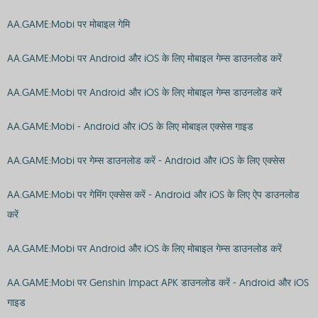
AA.GAME:Mobi पर मोबाइल गेमि
AA.GAME:Mobi पर Android और iOS के लिए मोबाइल गेम्स डाउनलोड करें
AA.GAME:Mobi पर Android और iOS के लिए मोबाइल गेम्स डाउनलोड करें
AA.GAME:Mobi - Android और iOS के लिए मोबाइल एक्सेस गाइड
AA.GAME:Mobi पर गेम्स डाउनलोड करें - Android और iOS के लिए एक्सेस
AA.GAME:Mobi पर गेमिंग एक्सेस करें - Android और iOS के लिए ऐप डाउनलोड
करें
AA.GAME:Mobi पर Android और iOS के लिए मोबाइल गेम्स डाउनलोड करें
AA.GAME:Mobi पर Genshin Impact APK डाउनलोड करें - Android और iOS
गाइड