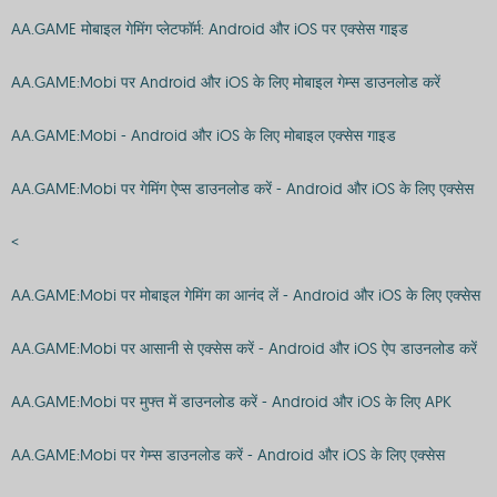
AA.GAME मोबाइल गेमिंग प्लेटफॉर्म: Android और iOS पर एक्सेस गाइड
AA.GAME:Mobi पर Android और iOS के लिए मोबाइल गेम्स डाउनलोड करें
AA.GAME:Mobi - Android और iOS के लिए मोबाइल एक्सेस गाइड
AA.GAME:Mobi पर गेमिंग ऐप्स डाउनलोड करें - Android और iOS के लिए एक्सेस
<
AA.GAME:Mobi पर मोबाइल गेमिंग का आनंद लें - Android और iOS के लिए एक्सेस
AA.GAME:Mobi पर आसानी से एक्सेस करें - Android और iOS ऐप डाउनलोड करें
AA.GAME:Mobi पर मुफ्त में डाउनलोड करें - Android और iOS के लिए APK
AA.GAME:Mobi पर गेम्स डाउनलोड करें - Android और iOS के लिए एक्सेस