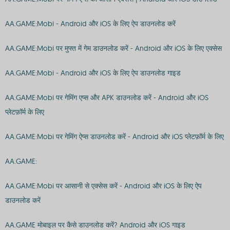
AA.GAME:Mobi - Android और iOS के लिए ऐप डाउनलोड करें
AA.GAME:Mobi पर मुफ्त में गेम डाउनलोड करें - Android और iOS के लिए एक्सेस
AA.GAME:Mobi - Android और iOS के लिए ऐप डाउनलोड गाइड
AA.GAME:Mobi पर गेमिंग एप्स और APK डाउनलोड करें - Android और iOS
प्लेटफ़ॉर्म के लिए
AA.GAME:Mobi पर गेमिंग ऐप्स डाउनलोड करें - Android और iOS प्लेटफ़ॉर्म के लिए
AA.GAME:
AA.GAME:Mobi पर आसानी से एक्सेस करें - Android और iOS के लिए ऐप
डाउनलोड करें
AA.GAME मोबाइल पर कैसे डाउनलोड करें? Android और iOS गाइड