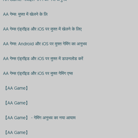
AA गेम्स: मुफ्त में खेलने के लि
AA गेम्स एंड्रॉइड और iOS पर मुफ्त में खेलने के लिए
AA गेम्स: Android और iOS पर मुफ्त गेमिंग का अनुभव
AA गेम्स एंड्रॉइड और iOS पर मुफ्त में डाउनलोड करें
AA गेम्स एंड्रॉइड और iOS पर मुफ्त गेमिंग एप्स
【AA Game】
【AA Game】
【AA Game】 - गेमिंग अनुभव का नया आयाम
【AA Game】