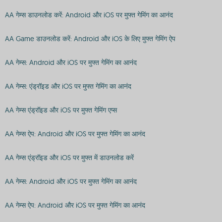
AA गेम्स डाउनलोड करें: Android और iOS पर मुफ्त गेमिंग का आनंद
AA Game डाउनलोड करें: Android और iOS के लिए मुफ्त गेमिंग ऐप
AA गेम्स: Android और iOS पर मुफ्त गेमिंग का आनंद
AA गेम्स: एंड्रॉइड और iOS पर मुफ्त गेमिंग का आनंद
AA गेम्स एंड्रॉइड और iOS पर मुफ्त गेमिंग एप्स
AA गेम्स ऐप: Android और iOS पर मुफ्त गेमिंग का आनंद
AA गेम्स एंड्रॉइड और iOS पर मुफ्त में डाउनलोड करें
AA गेम्स: Android और iOS पर मुफ्त गेमिंग का आनंद
AA गेम्स ऐप: Android और iOS पर मुफ्त गेमिंग का आनंद