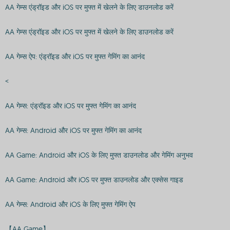
AA गेम्स एंड्रॉइड और iOS पर मुफ्त में खेलने के लिए डाउनलोड करें
AA गेम्स एंड्रॉइड और iOS पर मुफ्त में खेलने के लिए डाउनलोड करें
AA गेम्स ऐप: एंड्रॉइड और iOS पर मुफ्त गेमिंग का आनंद
<
AA गेम्स: एंड्रॉइड और iOS पर मुफ्त गेमिंग का आनंद
AA गेम्स: Android और iOS पर मुफ्त गेमिंग का आनंद
AA Game: Android और iOS के लिए मुफ्त डाउनलोड और गेमिंग अनुभव
AA Game: Android और iOS पर मुफ्त डाउनलोड और एक्सेस गाइड
AA गेम्स: Android और iOS के लिए मुफ्त गेमिंग ऐप
【AA Game】