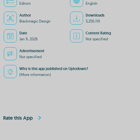
Editors
English
Author
Downloads
Blackmagic Design
3,250,119
Date
Content Rating
Jan 9, 2026
Not specified
Advertisement
Not specified
Why is this app published on Uptodown?
(More information)
Rate this App