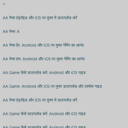
<
AA गेम्स एंड्रॉइड और iOS पर मुफ्त में डाउनलोड करें
AA गेम्स: A
AA गेम्स ऐप: Android और iOS पर मुफ्त गेमिंग का आनंद
AA गेम्स एप्प: Android और iOS पर मुफ्त गेमिंग का आनंद
AA Game कैसे डाउनलोड करें: Android और iOS गाइड
AA Game: Android और iOS पर मुफ्त डाउनलोड और एक्सेस गाइड
AA गेम्स एंड्रॉइड और iOS पर मुफ्त में डाउनलोड करें
AA Game कैसे डाउनलोड करें: Android और iOS गाइड
AA Game कैसे डाउनलोड करें: Android और iOS गाइड