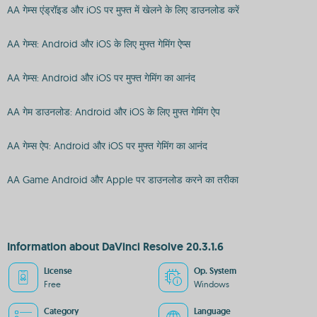
AA गेम्स एंड्रॉइड और iOS पर मुफ्त में खेलने के लिए डाउनलोड करें
AA गेम्स: Android और iOS के लिए मुफ्त गेमिंग ऐप्स
AA गेम्स: Android और iOS पर मुफ्त गेमिंग का आनंद
AA गेम डाउनलोड: Android और iOS के लिए मुफ्त गेमिंग ऐप
AA गेम्स ऐप: Android और iOS पर मुफ्त गेमिंग का आनंद
AA Game Android और Apple पर डाउनलोड करने का तरीका
Information about DaVinci Resolve 20.3.1.6
License
Op. System
Free
Windows
Category
Language