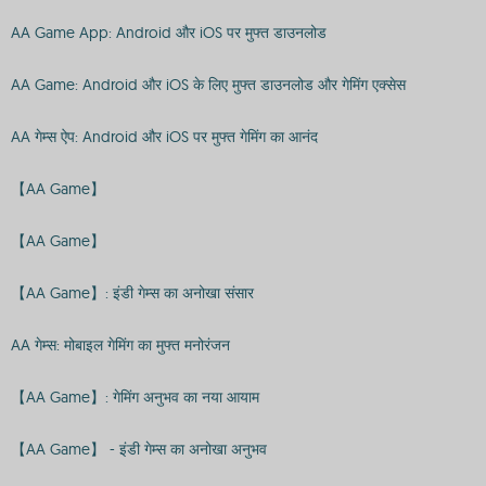
AA Game App: Android और iOS पर मुफ्त डाउनलोड
AA Game: Android और iOS के लिए मुफ्त डाउनलोड और गेमिंग एक्सेस
AA गेम्स ऐप: Android और iOS पर मुफ्त गेमिंग का आनंद
【AA Game】
【AA Game】
【AA Game】: इंडी गेम्स का अनोखा संसार
AA गेम्स: मोबाइल गेमिंग का मुफ्त मनोरंजन
【AA Game】: गेमिंग अनुभव का नया आयाम
【AA Game】 - इंडी गेम्स का अनोखा अनुभव