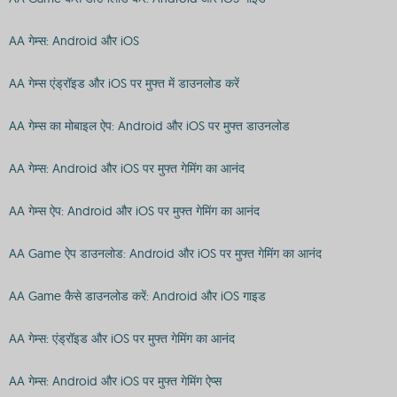
AA गेम्स: Android और iOS
AA गेम्स एंड्रॉइड और iOS पर मुफ्त में डाउनलोड करें
AA गेम्स का मोबाइल ऐप: Android और iOS पर मुफ्त डाउनलोड
AA गेम्स: Android और iOS पर मुफ्त गेमिंग का आनंद
AA गेम्स ऐप: Android और iOS पर मुफ्त गेमिंग का आनंद
AA Game ऐप डाउनलोड: Android और iOS पर मुफ्त गेमिंग का आनंद
AA Game कैसे डाउनलोड करें: Android और iOS गाइड
AA गेम्स: एंड्रॉइड और iOS पर मुफ्त गेमिंग का आनंद
AA गेम्स: Android और iOS पर मुफ्त गेमिंग ऐप्स