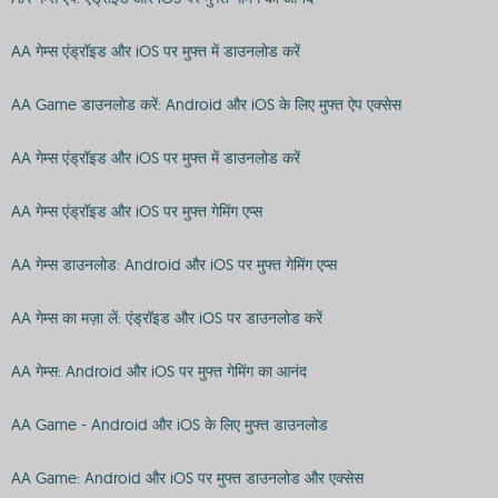
AA गेम्स एंड्रॉइड और iOS पर मुफ्त में डाउनलोड करें
AA Game डाउनलोड करें: Android और iOS के लिए मुफ्त ऐप एक्सेस
AA गेम्स एंड्रॉइड और iOS पर मुफ्त में डाउनलोड करें
AA गेम्स एंड्रॉइड और iOS पर मुफ्त गेमिंग एप्स
AA गेम्स डाउनलोड: Android और iOS पर मुफ्त गेमिंग एप्स
AA गेम्स का मज़ा लें: एंड्रॉइड और iOS पर डाउनलोड करें
AA गेम्स: Android और iOS पर मुफ्त गेमिंग का आनंद
AA Game - Android और iOS के लिए मुफ्त डाउनलोड
AA Game: Android और iOS पर मुफ्त डाउनलोड और एक्सेस