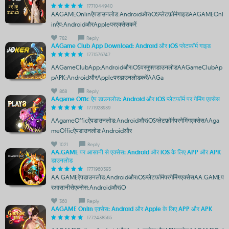
1771044940
AAGAMEOnlinऐपडाउनलोड:AndroidऔरiOSप्लेटफ़ॉर्मगाइडAAGAMEOnl
inऐप:AndroidऔरAppleपरएक्सेसकरें
782
Reply
AAGame Club App Download: Android और iOS प्लेटफ़ॉर्म गाइड
1771576747
AAGameClubApp:AndroidऔरiOSपरमुफ्तडाउनलोडAAGameClubAp
pAPK:AndroidऔरAppleपरडाउनलोडकरेंAAGa
868
Reply
AAgame Offic ऐप डाउनलोड: Android और iOS प्लेटफ़ॉर्म पर गेमिंग एक्सेस
1771928939
AAgameOfficऐपडाउनलोड:AndroidऔरiOSप्लेटफ़ॉर्मपरगेमिंगएक्सेसAAga
meOfficऐपडाउनलोड:Androidऔर
1021
Reply
AA.GAME पर आसानी से एक्सेस: Android और iOS के लिए APP और APK
डाउनलोड
1771960393
AA.GAMEऐपडाउनलोड:AndroidऔरiOSप्लेटफ़ॉर्मपरगेमिंगएक्सेसAA.GAMEप
रआसानीसेएक्सेस:AndroidऔरiO
360
Reply
AAGAME Onlin एक्सेस: Android और Apple के लिए APP और APK
1772438565