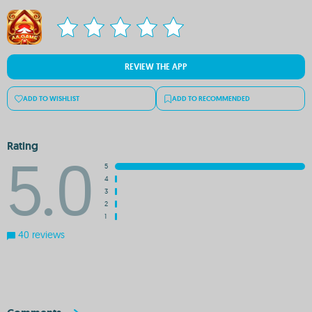
REVIEW THE APP
ADD TO WISHLIST
ADD TO RECOMMENDED
Rating
5.0
5
4
3
2
1
40 reviews