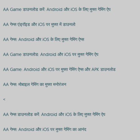
AA Game डाउनलोड करें: Android और iOS के लिए मुफ्त गेमिंग ऐप
AA गेम्स एंड्रॉइड और iOS पर मुफ्त में डाउनलो
AA गेम्स: Android और iOS के लिए मुफ्त गेमिंग ऐप्स
AA Game डाउनलोड: Android और iOS पर मुफ्त गेमिंग ऐप
AA Game: Android और iOS पर मुफ्त गेमिंग ऐप्स और APK डाउनलोड
AA गेम्स: मोबाइल गेमिंग का मुफ्त मनोरंजन
<
AA गेम्स डाउनलोड करें: Android और iOS के लिए मुफ्त गेमिंग ऐप
AA गेम्स: Android और iOS पर मुफ्त गेमिंग का आनंद