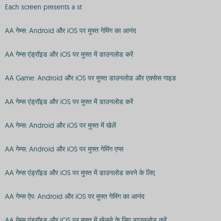
Each screen presents a st
AA गेम्स: Android और iOS पर मुफ्त गेमिंग का आनंद
AA गेम्स एंड्रॉइड और iOS पर मुफ्त में डाउनलोड करें
AA Game: Android और iOS पर मुफ्त डाउनलोड और एक्सेस गाइड
AA गेम्स एंड्रॉइड और iOS पर मुफ्त में डाउनलोड करें
AA गेम्स: Android और iOS पर मुफ्त में खेलें
AA गेम्स: Android और iOS पर मुफ्त गेमिंग एप्स
AA गेम्स एंड्रॉइड और iOS पर मुफ्त में डाउनलोड करने के लिए
AA गेम्स ऐप: Android और iOS पर मुफ्त गेमिंग का आनंद
AA गेम्स एंड्रॉइड और iOS पर मुफ्त में खेलने के लिए डाउनलोड करें