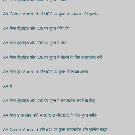
AA Game: Android और iOS पर मुफ्त डाउनलोड और एक्सेस
AA गेम्स एंड्रॉइड और iOS पर मुफ्त गेमिंग ऐप
AA गेम्स एंड्रॉइड और iOS पर मुफ्त में खेलें
AA गेम्स एंड्रॉइड और iOS पर मुफ्त में खेलने के लिए डाउनलोड करें
AA गेम्स ऐप: Android और iOS पर मुफ्त गेमिंग का आनंद
AA गे
AA गेम्स एंड्रॉइड और iOS पर मुफ्त में डाउनलोड करने के लिए
AA गेम्स डाउनलोड करें: Android और iOS के लिए मुफ्त एपीके
AA Game: Android और iOS पर मुफ्त डाउनलोड और एक्सेस गाइड