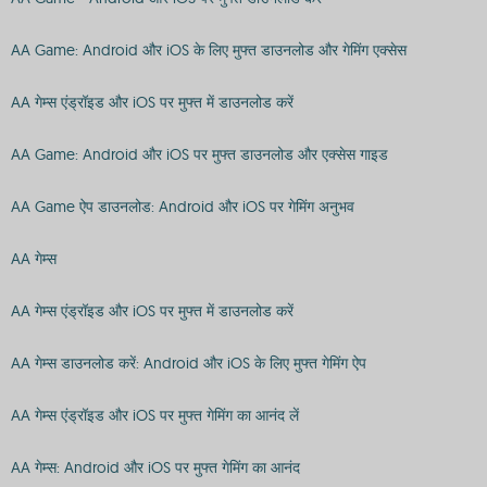
AA Game: Android और iOS के लिए मुफ्त डाउनलोड और गेमिंग एक्सेस
AA गेम्स एंड्रॉइड और iOS पर मुफ्त में डाउनलोड करें
AA Game: Android और iOS पर मुफ्त डाउनलोड और एक्सेस गाइड
AA Game ऐप डाउनलोड: Android और iOS पर गेमिंग अनुभव
AA गेम्स
AA गेम्स एंड्रॉइड और iOS पर मुफ्त में डाउनलोड करें
AA गेम्स डाउनलोड करें: Android और iOS के लिए मुफ्त गेमिंग ऐप
AA गेम्स एंड्रॉइड और iOS पर मुफ्त गेमिंग का आनंद लें
AA गेम्स: Android और iOS पर मुफ्त गेमिंग का आनंद