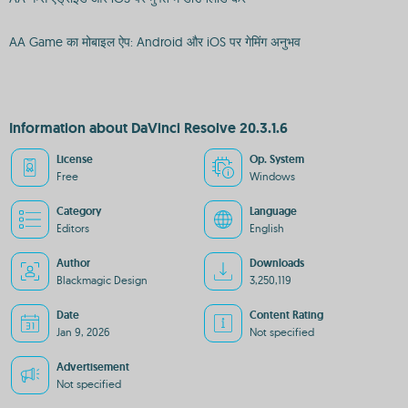
AA Game का मोबाइल ऐप: Android और iOS पर गेमिंग अनुभव
Information about DaVinci Resolve 20.3.1.6
License
Op. System
Free
Windows
Category
Language
Editors
English
Author
Downloads
Blackmagic Design
3,250,119
Date
Content Rating
Jan 9, 2026
Not specified
Advertisement
Not specified