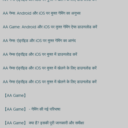
AA गेम्स: Android और iOS पर मुफ्त गेमिंग का अनुभव
AA Game: Android और iOS पर मुफ्त गेमिंग ऐप्स डाउनलोड करें
AA गेम्स: एंड्रॉइड और iOS पर मुफ्त गेमिंग का आनंद
AA गेम्स एंड्रॉइड और iOS पर मुफ्त में डाउनलोड करें
AA गेम्स एंड्रॉइड और iOS पर मुफ्त में खेलने के लिए डाउनलोड करें
AA गेम्स एंड्रॉइड और iOS पर मुफ्त में खेलने के लिए डाउनलोड करें
【AA Game】
【AA Game】 - गेमिंग की नई परिभाषा
【AA Game】 क्या है? इसकी पूरी जानकारी और समीक्षा