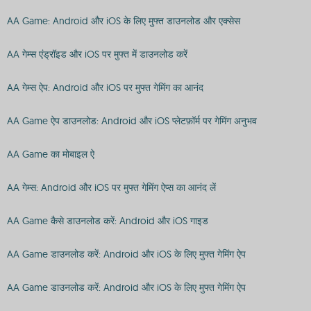
AA Game: Android और iOS के लिए मुफ्त डाउनलोड और एक्सेस
AA गेम्स एंड्रॉइड और iOS पर मुफ्त में डाउनलोड करें
AA गेम्स ऐप: Android और iOS पर मुफ्त गेमिंग का आनंद
AA Game ऐप डाउनलोड: Android और iOS प्लेटफ़ॉर्म पर गेमिंग अनुभव
AA Game का मोबाइल ऐ
AA गेम्स: Android और iOS पर मुफ्त गेमिंग ऐप्स का आनंद लें
AA Game कैसे डाउनलोड करें: Android और iOS गाइड
AA Game डाउनलोड करें: Android और iOS के लिए मुफ्त गेमिंग ऐप
AA Game डाउनलोड करें: Android और iOS के लिए मुफ्त गेमिंग ऐप