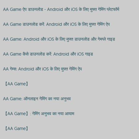
AA Game ऐप डाउनलोड - Android और iOS के लिए मुफ्त गेमिंग प्लेटफॉर्म
AA Game डाउनलोड करें: Android और iOS के लिए मुफ्त गेमिंग ऐप
AA Game: Android और iOS के लिए मुफ्त डाउनलोड और गेमप्ले गाइड
AA Game कैसे डाउनलोड करें: Android और iOS गाइड
AA गेम्स: Android और iOS के लिए मुफ्त गेमिंग ऐप
【AA Game】
AA Game: ऑनलाइन गेमिंग का नया अनुभव
【AA Game】: गेमिंग अनुभव का नया आयाम
【AA Game】