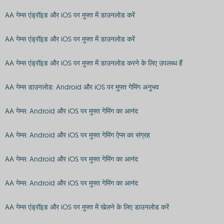
AA गेम्स एंड्रॉइड और iOS पर मुफ्त में डाउनलोड करें
AA गेम्स एंड्रॉइड और iOS पर मुफ्त में डाउनलोड करें
AA गेम्स एंड्रॉइड और iOS पर मुफ्त में डाउनलोड करने के लिए उपलब्ध हैं
AA गेम्स डाउनलोड: Android और iOS पर मुफ्त गेमिंग अनुभव
AA गेम्स: Android और iOS पर मुफ्त गेमिंग का आनंद
AA गेम्स: Android और iOS पर मुफ्त गेमिंग ऐप्स का संग्रह
AA गेम्स: Android और iOS पर मुफ्त गेमिंग का आनंद
AA गेम्स: Android और iOS पर मुफ्त गेमिंग का आनंद
AA गेम्स एंड्रॉइड और iOS पर मुफ्त में खेलने के लिए डाउनलोड करें