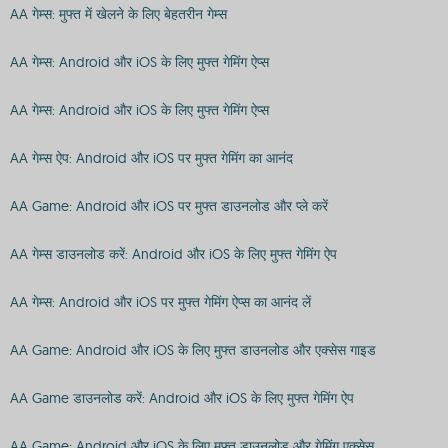
AA गेम्स: मुफ्त में खेलने के लिए बेहतरीन गेम्स
AA गेम्स: Android और iOS के लिए मुफ्त गेमिंग ऐप्स
AA गेम्स: Android और iOS के लिए मुफ्त गेमिंग ऐप्स
AA गेम्स ऐप: Android और iOS पर मुफ्त गेमिंग का आनंद
AA Game: Android और iOS पर मुफ्त डाउनलोड और प्ले करें
AA गेम्स डाउनलोड करें: Android और iOS के लिए मुफ्त गेमिंग ऐप
AA गेम्स: Android और iOS पर मुफ्त गेमिंग ऐप्स का आनंद लें
AA Game: Android और iOS के लिए मुफ्त डाउनलोड और एक्सेस गाइड
AA Game डाउनलोड करें: Android और iOS के लिए मुफ्त गेमिंग ऐप
AA Game: Android और iOS के लिए मुफ्त डाउनलोड और गेमिंग एक्सेस