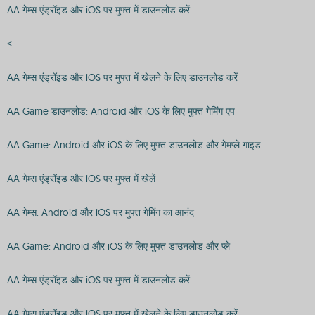
AA गेम्स एंड्रॉइड और iOS पर मुफ्त में डाउनलोड करें
<
AA गेम्स एंड्रॉइड और iOS पर मुफ्त में खेलने के लिए डाउनलोड करें
AA Game डाउनलोड: Android और iOS के लिए मुफ्त गेमिंग एप
AA Game: Android और iOS के लिए मुफ्त डाउनलोड और गेमप्ले गाइड
AA गेम्स एंड्रॉइड और iOS पर मुफ्त में खेलें
AA गेम्स: Android और iOS पर मुफ्त गेमिंग का आनंद
AA Game: Android और iOS के लिए मुफ्त डाउनलोड और प्ले
AA गेम्स एंड्रॉइड और iOS पर मुफ्त में डाउनलोड करें
AA गेम्स एंड्रॉइड और iOS पर मुफ्त में खेलने के लिए डाउनलोड करें