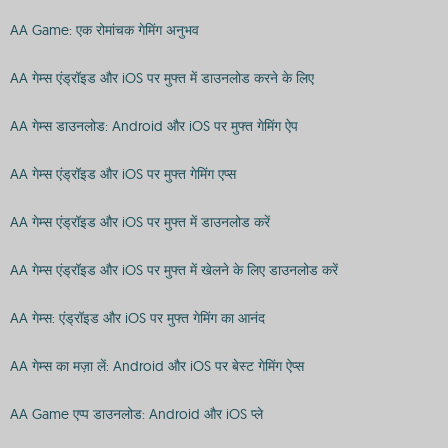
AA Game: एक रोमांचक गेमिंग अनुभव
AA गेम्स एंड्रॉइड और iOS पर मुफ्त में डाउनलोड करने के लिए
AA गेम्स डाउनलोड: Android और iOS पर मुफ्त गेमिंग ऐप
AA गेम्स एंड्रॉइड और iOS पर मुफ्त गेमिंग एप्स
AA गेम्स एंड्रॉइड और iOS पर मुफ्त में डाउनलोड करें
AA गेम्स एंड्रॉइड और iOS पर मुफ्त में खेलने के लिए डाउनलोड करें
AA गेम्स: एंड्रॉइड और iOS पर मुफ्त गेमिंग का आनंद
AA गेम्स का मज़ा लें: Android और iOS पर बेस्ट गेमिंग ऐप्स
AA Game एप्प डाउनलोड: Android और iOS प्ले