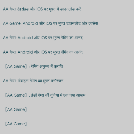
AA गेम्स एंड्रॉइड और iOS पर मुफ्त में डाउनलोड करें
AA Game: Android और iOS पर मुफ्त डाउनलोड और एक्सेस
AA गेम्स: Android और iOS पर मुफ्त गेमिंग का आनंद
AA गेम्स: Android और iOS पर मुफ्त गेमिंग का आनंद
【AA Game】: गेमिंग अनुभव में क्रांति
AA गेम्स: मोबाइल गेमिंग का मुफ्त मनोरंजन
【AA Game】: इंडी गेम्स की दुनिया में एक नया आयाम
【AA Game】
【AA Game】