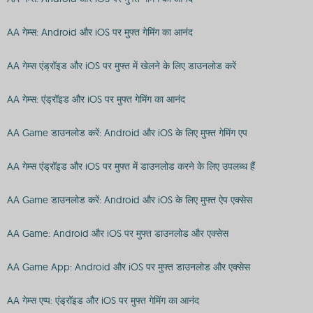
AA गेम्स: Android और iOS पर मुफ्त गेमिंग का आनंद
AA गेम्स एंड्रॉइड और iOS पर मुफ्त में खेलने के लिए डाउनलोड करें
AA गेम्स: एंड्रॉइड और iOS पर मुफ्त गेमिंग का आनंद
AA Game डाउनलोड करें: Android और iOS के लिए मुफ्त गेमिंग एप
AA गेम्स एंड्रॉइड और iOS पर मुफ्त में डाउनलोड करने के लिए उपलब्ध हैं
AA Game डाउनलोड करें: Android और iOS के लिए मुफ्त ऐप एक्सेस
AA Game: Android और iOS पर मुफ्त डाउनलोड और एक्सेस
AA Game App: Android और iOS पर मुफ्त डाउनलोड और एक्सेस
AA गेम्स एप्प: एंड्रॉइड और iOS पर मुफ्त गेमिंग का आनंद