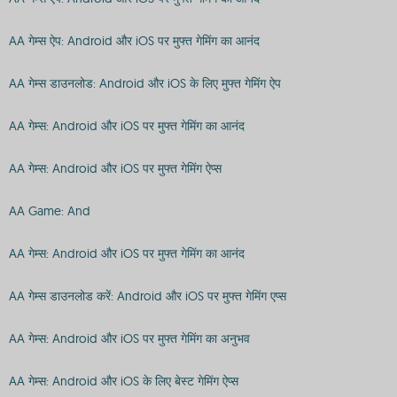
AA गेम्स ऐप: Android और iOS पर मुफ्त गेमिंग का आनंद
AA गेम्स डाउनलोड: Android और iOS के लिए मुफ्त गेमिंग ऐप
AA गेम्स: Android और iOS पर मुफ्त गेमिंग का आनंद
AA गेम्स: Android और iOS पर मुफ्त गेमिंग ऐप्स
AA Game: And
AA गेम्स: Android और iOS पर मुफ्त गेमिंग का आनंद
AA गेम्स डाउनलोड करें: Android और iOS पर मुफ्त गेमिंग एप्स
AA गेम्स: Android और iOS पर मुफ्त गेमिंग का अनुभव
AA गेम्स: Android और iOS के लिए बेस्ट गेमिंग ऐप्स