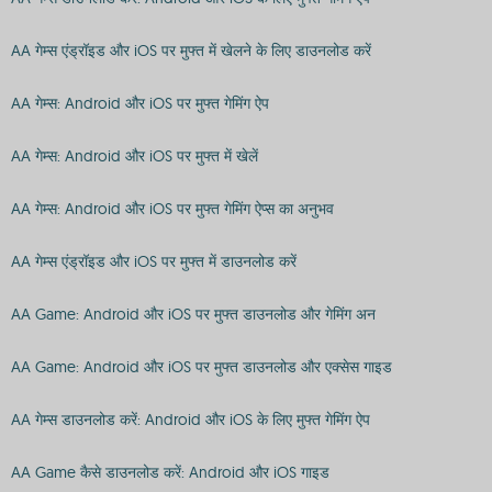
AA गेम्स एंड्रॉइड और iOS पर मुफ्त में खेलने के लिए डाउनलोड करें
AA गेम्स: Android और iOS पर मुफ्त गेमिंग ऐप
AA गेम्स: Android और iOS पर मुफ्त में खेलें
AA गेम्स: Android और iOS पर मुफ्त गेमिंग ऐप्स का अनुभव
AA गेम्स एंड्रॉइड और iOS पर मुफ्त में डाउनलोड करें
AA Game: Android और iOS पर मुफ्त डाउनलोड और गेमिंग अन
AA Game: Android और iOS पर मुफ्त डाउनलोड और एक्सेस गाइड
AA गेम्स डाउनलोड करें: Android और iOS के लिए मुफ्त गेमिंग ऐप
AA Game कैसे डाउनलोड करें: Android और iOS गाइड