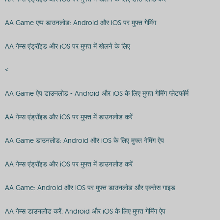
AA Game एप्प डाउनलोड: Android और iOS पर मुफ्त गेमिंग
AA गेम्स एंड्रॉइड और iOS पर मुफ्त में खेलने के लिए
<
AA Game ऐप डाउनलोड - Android और iOS के लिए मुफ्त गेमिंग प्लेटफॉर्म
AA गेम्स एंड्रॉइड और iOS पर मुफ्त में डाउनलोड करें
AA Game डाउनलोड: Android और iOS के लिए मुफ्त गेमिंग ऐप
AA गेम्स एंड्रॉइड और iOS पर मुफ्त में डाउनलोड करें
AA Game: Android और iOS पर मुफ्त डाउनलोड और एक्सेस गाइड
AA गेम्स डाउनलोड करें: Android और iOS के लिए मुफ्त गेमिंग ऐप