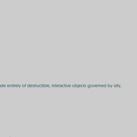
 entirely of destructible, interactive objects governed by silly,