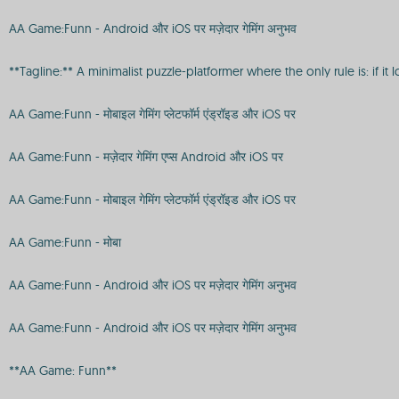
AA Game:Funn - Android और iOS पर मज़ेदार गेमिंग अनुभव
**Tagline:** A minimalist puzzle-platformer where the only rule is: if it l
AA Game:Funn - मोबाइल गेमिंग प्लेटफॉर्म एंड्रॉइड और iOS पर
AA Game:Funn - मज़ेदार गेमिंग एप्स Android और iOS पर
AA Game:Funn - मोबाइल गेमिंग प्लेटफॉर्म एंड्रॉइड और iOS पर
AA Game:Funn - मोबा
AA Game:Funn - Android और iOS पर मज़ेदार गेमिंग अनुभव
AA Game:Funn - Android और iOS पर मज़ेदार गेमिंग अनुभव
**AA Game: Funn**