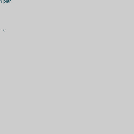
n path.
ile.