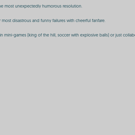
r the most unexpectedly humorous resolution.
most disastrous and funny failures with cheerful fanfare.
in mini-games (king of the hill, soccer with explosive balls) or just co