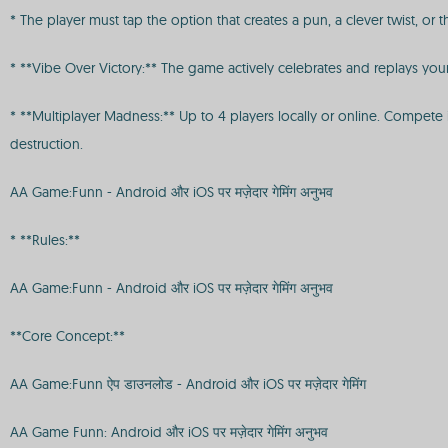
* The player must tap the option that creates a pun, a clever twist, o
* **Vibe Over Victory:** The game actively celebrates and replays your 
* **Multiplayer Madness:** Up to 4 players locally or online. Compete 
destruction.
AA Game:Funn - Android और iOS पर मज़ेदार गेमिंग अनुभव
* **Rules:**
AA Game:Funn - Android और iOS पर मज़ेदार गेमिंग अनुभव
**Core Concept:**
AA Game:Funn ऐप डाउनलोड - Android और iOS पर मज़ेदार गेमिंग
AA Game Funn: Android और iOS पर मज़ेदार गेमिंग अनुभव