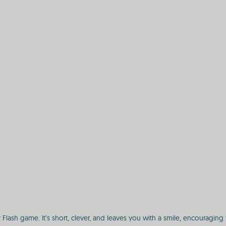
y Flash game. It’s short, clever, and leaves you with a smile, encouraging 