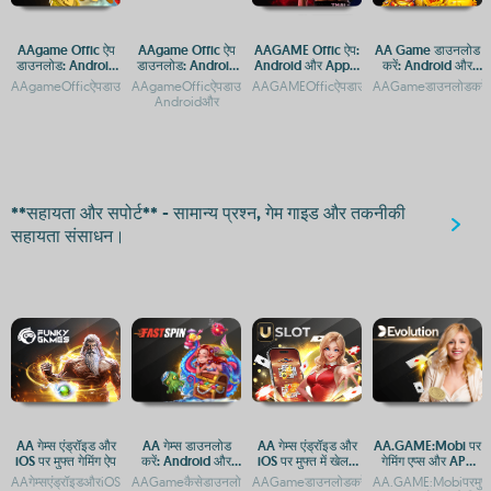
AAgame Offic ऐप
AAgame Offic ऐप
AAGAME Offic ऐप:
AA Game डाउनलोड
डाउनलोड: Android
डाउनलोड: Android
Android और Apple
करें: Android और
और iOS प्लेटफ़ॉर्म पर
और iOS प्लेटफ़ॉर्म पर
डिवाइस के लिए
iOS के लिए मुफ्त ऐप
AAgameOfficऐपडाउनलोड:AndroidऔरiOSप्लेटफ़ॉर्मपरगेमिंगएक्सेसAAgameOfficऐपडाउनलोड:
AAgameOfficऐपडाउनलोड:AndroidऔरiOSप्लेटफ़ॉर्मपरगेमिंगएक्सेसAA
AAGAMEOfficऐपडाउनलोड:AndroidऔरiOSप्लेट
AAGameडाउनलोडकरें:An
एक्सेस गाइड
गेमिंग एक्सेस
डाउनलोड गाइड
एक्सेस
Androidऔर
**सहायता और सपोर्ट** - सामान्य प्रश्न, गेम गाइड और तकनीकी
सहायता संसाधन।
AA गेम्स एंड्रॉइड और
AA गेम्स डाउनलोड
AA गेम्स एंड्रॉइड और
AA.GAME:Mobi पर
iOS पर मुफ्त गेमिंग ऐप
करें: Android और
iOS पर मुफ्त में खेलने
गेमिंग एप्स और APK
iOS के लिए मुफ्त गेमिंग
के लिए डाउनलोड करें
डाउनलोड करें |
AAगेम्सएंड्रॉइडऔरiOSपरमुफ्तमेंखेलनेकेलिएडाउनलोडकरेंAAगेम्सऐप:AndroidऔरiOSपरमुफ्तगेमिंगका
AAGameकैसेडाउनलोडकरें:AndroidऔरiOSगाइडAAGameएप्पडाउनलोड:And
AAGameडाउनलोडकरें:AndroidऔरiOSकेलिएमु
AA.GAME:Mobiपरमुफ्तम