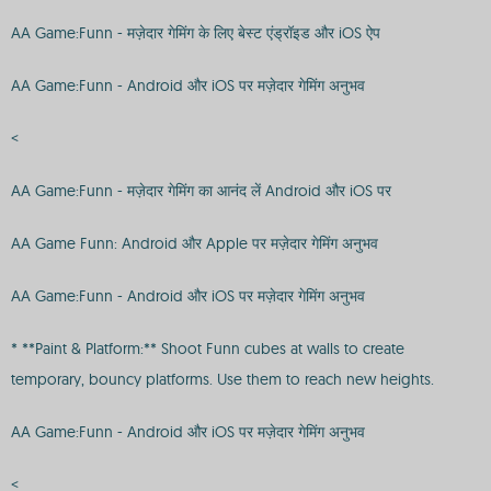
AA Game:Funn - मज़ेदार गेमिंग के लिए बेस्ट एंड्रॉइड और iOS ऐप
AA Game:Funn - Android और iOS पर मज़ेदार गेमिंग अनुभव
<
AA Game:Funn - मज़ेदार गेमिंग का आनंद लें Android और iOS पर
AA Game Funn: Android और Apple पर मज़ेदार गेमिंग अनुभव
AA Game:Funn - Android और iOS पर मज़ेदार गेमिंग अनुभव
* **Paint & Platform:** Shoot Funn cubes at walls to create
temporary, bouncy platforms. Use them to reach new heights.
AA Game:Funn - Android और iOS पर मज़ेदार गेमिंग अनुभव
<