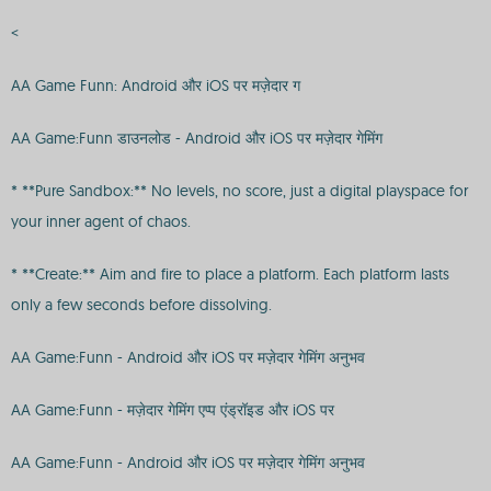
<
AA Game Funn: Android और iOS पर मज़ेदार ग
AA Game:Funn डाउनलोड - Android और iOS पर मज़ेदार गेमिंग
* **Pure Sandbox:** No levels, no score, just a digital playspace for
your inner agent of chaos.
* **Create:** Aim and fire to place a platform. Each platform lasts
only a few seconds before dissolving.
AA Game:Funn - Android और iOS पर मज़ेदार गेमिंग अनुभव
AA Game:Funn - मज़ेदार गेमिंग एप्प एंड्रॉइड और iOS पर
AA Game:Funn - Android और iOS पर मज़ेदार गेमिंग अनुभव