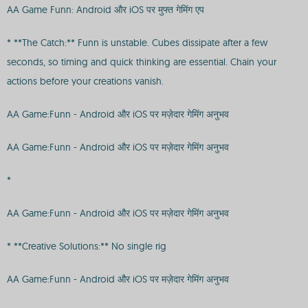
AA Game Funn: Android और iOS पर मुफ्त गेमिंग एप
* **The Catch:** Funn is unstable. Cubes dissipate after a few
seconds, so timing and quick thinking are essential. Chain your
actions before your creations vanish.
AA Game:Funn - Android और iOS पर मज़ेदार गेमिंग अनुभव
AA Game:Funn - Android और iOS पर मज़ेदार गेमिंग अनुभव
*
AA Game:Funn - Android और iOS पर मज़ेदार गेमिंग अनुभव
* **Creative Solutions:** No single rig
AA Game:Funn - Android और iOS पर मज़ेदार गेमिंग अनुभव