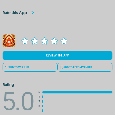
Rate this App
REVIEW THE APP
ADD TO WISHLIST
ADD TO RECOMMENDED
Rating
5.0
5
4
3
2
1