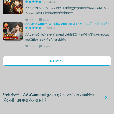
1771336752
AA.GAME:Stor-AndroidऔरiOSकेलिएमुफ्तऐपडाउनलोडAA.GAME:Stor-
AndroidऔरiOSकेलिएआधिकारिकऐपडाउन
739
Reply
AAgame Offic ऐप डाउनलोड: Android और iOS प्लेटफ़ॉर्म पर गेमिंग एक्सेस
1772260043
AAgameOfficऐपडाउनलोड:AndroidऔरiOSप्लेटफ़ॉर्मपरगेमिंगएक्सेसAAga
meOfficऐपडाउनलोड:Androidऔर
604
Reply
SEE MORE
**होमपेज** - AA.Game की मुख्य स्क्रीन, जहाँ आप लोकप्रिय
और नवीनतम गेम्स देख सकते हैं।