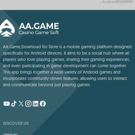
ऐप
Android और Apple
AndroidऔरiOSकेलिएऐ
प्लेटफ़ॉर्म
AA.Game,Download for Store is a mobile gaming platform designed
specifically for Android devices. It aims to be a social hub where all
players who love playing games, sharing their gaming experiences,
and even participating in game development can come together.
This app brings together a wide variety of Android games and
incorporates community-driven features, allowing users to interact
and communicate beyond just playing games.
DISCOVER US
sitemap