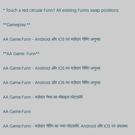
* Touch a red circular Funn? All existing Funns swap positions.
**Gameplay:**
AA Game:Funn - Android और iOS पर मज़ेदार गेमिंग अनुभव
**AA Game: Funn**
AA Game:Funn - Android और iOS पर मज़ेदार गेमिंग अनुभव
AA Game:Funn - Android और iOS पर मज़ेदार गेमिंग अनुभव
AA Game:Funn - मज़ेदार गेम्स का मोबाइल प्लेटफ़ॉर्म
AA Game:Funn
AA Game:Funn - मज़ेदार गेमिंग का नया प्लेटफ़ॉर्म, Android और iOS पर उपलब्ध