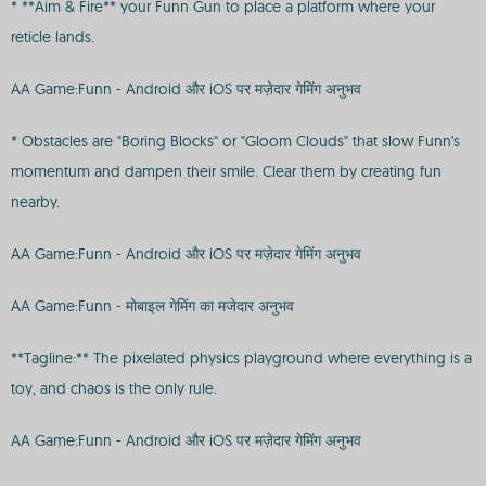
* **Aim & Fire** your Funn Gun to place a platform where your
reticle lands.
AA Game:Funn - Android और iOS पर मज़ेदार गेमिंग अनुभव
* Obstacles are "Boring Blocks" or "Gloom Clouds" that slow Funn's
momentum and dampen their smile. Clear them by creating fun
nearby.
AA Game:Funn - Android और iOS पर मज़ेदार गेमिंग अनुभव
AA Game:Funn - मोबाइल गेमिंग का मजेदार अनुभव
**Tagline:** The pixelated physics playground where everything is a
toy, and chaos is the only rule.
AA Game:Funn - Android और iOS पर मज़ेदार गेमिंग अनुभव