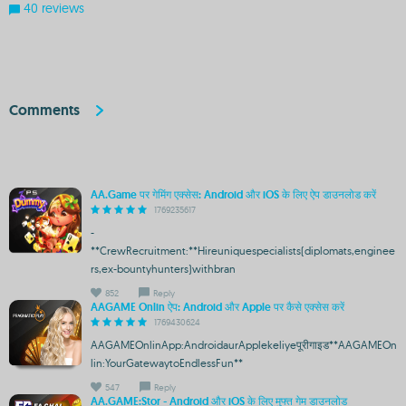
40 reviews
Comments
AA.Game पर गेमिंग एक्सेस: Android और iOS के लिए ऐप डाउनलोड करें
1769235617
-
**CrewRecruitment:**Hireuniquespecialists(diplomats,enginee
rs,ex-bountyhunters)withbran
852
Reply
AAGAME Onlin ऐप: Android और Apple पर कैसे एक्सेस करें
1769430624
AAGAMEOnlinApp:AndroidaurApplekeliyeपूरीगाइड**AAGAMEOn
lin:YourGatewaytoEndlessFun**
547
Reply
AA.GAME:Stor - Android और iOS के लिए मुफ्त गेम डाउनलोड