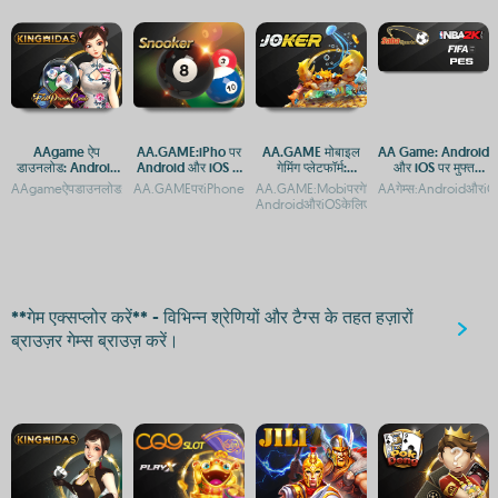
AAgame ऐप
AA.GAME:iPho पर
AA.GAME मोबाइल
AA Game: Android
डाउनलोड: Android
Android और iOS के
गेमिंग प्लेटफॉर्म:
और iOS पर मुफ्त
और iOS प्लेटफ़ॉर्म पर
लिए मोबाइल गेम्स
Android और iOS पर
डाउनलोड और एक्सेस
AAgameऐपडाउनलोड:AndroidऔरiOSप्लेटफ़ॉर्मपरगेमिंगएक्सेसAAgameऐपडाउनलोड:AndroidऔरiO
AA.GAMEपरiPhoneकेलिएGenshinImpactAPKडाउनलोडकरेंAA.GAME
AA.GAME:Mobiपरगेमिंगऐप्सडाउनलोडकरें-
AAगेम्स:AndroidऔरiOSप
गेमिंग एक्सेस
डाउनलोड करें
एक्सेस गाइड
गाइड
AndroidऔरiOSकेलिएएक्सेसAA.GAMEमोबाइलगेमिं
**गेम एक्सप्लोर करें** - विभिन्न श्रेणियों और टैग्स के तहत हज़ारों
ब्राउज़र गेम्स ब्राउज़ करें।