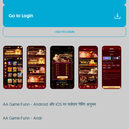
Go to Login
>GO TO LOGIN
AA Game:Funn - Android और iOS पर मज़ेदार गेमिंग अनुभव
AA Game:Funn - Andr