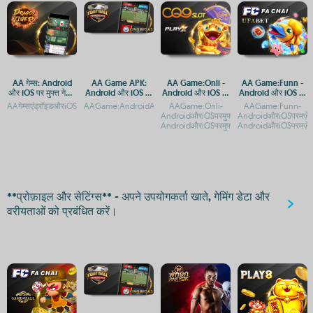
AA गेम्स: Android
AA Game APK:
AA Game:Onli -
AA Game:Funn -
और iOS पर मुफ्त गेमिंग
Android और iOS पर
Android और iOS पर
Android और iOS पर
का आनंद
डाउनलोड करें
मुफ्त गेमिंग एप्लिकेशन
मज़ेदार गेमिंग अनुभव
AAगेम्सएंड्रॉइडऔरiOSपरमुफ्तगेमिंगऐपAAगेम्स:AndroidऔरiOSपरमुफ्तगेमिंगकाआनंदAAGameऐप:A
AAGame:AndroidAPKडाउनलोडऔरइंस्टॉलगाइडAAGameAPK:Andro
AAGame:Onli-
AAGame:Funn-
AndroidऔरiOSपरमुफ्तडाउनलोडAAGame:Onl
AndroidऔरiOSपरमज़ेद
AndroidऔरiOSपरमुफ्तडाउनलोडAAGame:Onl
AndroidऔरiOSपरमज़ेदा
**प्रोफ़ाइल और सेटिंग्स** - अपने उपयोगकर्ता खाते, गेमिंग डेटा और
वरीयताओं को प्रबंधित करें।