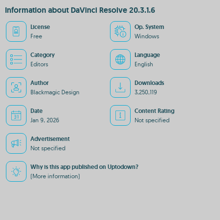
Information about DaVinci Resolve 20.3.1.6
License
Op. System
Free
Windows
Category
Language
Editors
English
Author
Downloads
Blackmagic Design
3,250,119
Date
Content Rating
Jan 9, 2026
Not specified
Advertisement
Not specified
Why is this app published on Uptodown?
(More information)