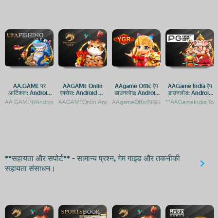
AA.GAME पर
AAGAME Onlin
AAgame Offic ऐप
AAGame India ऐप
आर्टिकल: Android
एक्सेस: Android और
डाउनलोड: Android
डाउनलोड: Android
और iOS के लिए ऐप्स
Apple के लिए APP
और iOS प्लेटफ़ॉर्म के
और iOS प्लेटफ़ॉर्म
AA.GAMEपरAndroidऔरiOSकेलिएऐप्सऔरAPKडाउनलोडकरेंAA.GAMEपरआसानीसेएक्सेसकरें:A
AAGAMEOnlin:AndroidऔरAppleप्लेटफ़ॉर्मपरएक्सेसऔरऐपडाउनलो
AAgameOfficऐपडाउनलोड:AndroidऔरiOSप्लेट
**AAGameIndia:You
और APK डाउनलोड
और APK डाउनलोड
लिए पूरी गाइड
गाइड
करें
**सहायता और सपोर्ट** - सामान्य प्रश्न, गेम गाइड और तकनीकी
सहायता संसाधन।