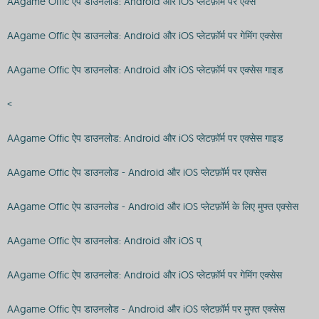
AAgame Offic ऐप डाउनलोड: Android और iOS प्लेटफ़ॉर्म पर एक्स
AAgame Offic ऐप डाउनलोड: Android और iOS प्लेटफ़ॉर्म पर गेमिंग एक्सेस
AAgame Offic ऐप डाउनलोड: Android और iOS प्लेटफ़ॉर्म पर एक्सेस गाइड
<
AAgame Offic ऐप डाउनलोड: Android और iOS प्लेटफ़ॉर्म पर एक्सेस गाइड
AAgame Offic ऐप डाउनलोड - Android और iOS प्लेटफ़ॉर्म पर एक्सेस
AAgame Offic ऐप डाउनलोड - Android और iOS प्लेटफ़ॉर्म के लिए मुफ्त एक्सेस
AAgame Offic ऐप डाउनलोड: Android और iOS प्
AAgame Offic ऐप डाउनलोड: Android और iOS प्लेटफ़ॉर्म पर गेमिंग एक्सेस
AAgame Offic ऐप डाउनलोड - Android और iOS प्लेटफ़ॉर्म पर मुफ्त एक्सेस