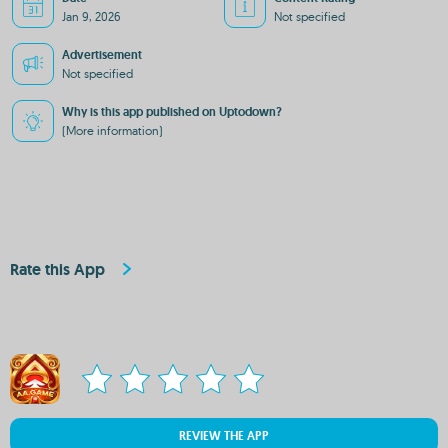
Jan 9, 2026
Not specified
Advertisement
Not specified
Why is this app published on Uptodown?
(More information)
Rate this App
REVIEW THE APP