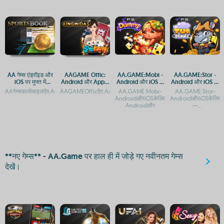
AA गेम्स एंड्रॉइड और
AAGAME Offic:
AA.GAME:Mobi -
AA.GAME:Stor -
iOS पर मुफ्त में
Android और Apple
Android और iOS के
Android और iOS पर
डाउनलोड करें
के लिए ऐप डाउनलोड
लिए ऐप डाउनलोड गाइड
मुफ्त गेम्स डाउनलोड
AAगेम्सकामोबाइलऐप:AndroidऔरiOSपरमुफ्तडाउनलोडAAगेम्सएंड्रॉइडऔरiOSपरमुफ्तमेंडाउनलोडकरे
AAGAMEOfficऐप:AndroidऔरiOSपरडाउनलोडगाइडAAGAMEOfficऐप:
AA.GAME:Mobi-
AA.GAME:Stor-
गाइड
करें
AndroidऔरiOSकेलिएऐपडाउनलोडकरेंAA.GAME:M
AndroidऔरiOSकेलिएमु
Androidऔर
—
acorruptingforcetha
**नए गेम्स** - AA.Game पर हाल ही में जोड़े गए नवीनतम गेम्स
देखें।