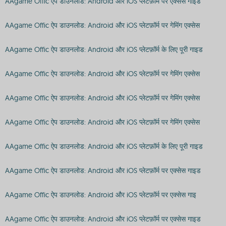
AAgame Offic ऐप डाउनलोड: Android और iOS प्लेटफ़ॉर्म पर एक्सेस गाइड
AAgame Offic ऐप डाउनलोड: Android और iOS प्लेटफ़ॉर्म पर गेमिंग एक्सेस
AAgame Offic ऐप डाउनलोड: Android और iOS प्लेटफ़ॉर्म के लिए पूरी गाइड
AAgame Offic ऐप डाउनलोड: Android और iOS प्लेटफ़ॉर्म पर गेमिंग एक्सेस
AAgame Offic ऐप डाउनलोड: Android और iOS प्लेटफ़ॉर्म पर गेमिंग एक्सेस
AAgame Offic ऐप डाउनलोड: Android और iOS प्लेटफ़ॉर्म पर गेमिंग एक्सेस
AAgame Offic ऐप डाउनलोड: Android और iOS प्लेटफ़ॉर्म के लिए पूरी गाइड
AAgame Offic ऐप डाउनलोड: Android और iOS प्लेटफ़ॉर्म पर एक्सेस गाइड
AAgame Offic ऐप डाउनलोड: Android और iOS प्लेटफ़ॉर्म पर एक्सेस गाइ
AAgame Offic ऐप डाउनलोड: Android और iOS प्लेटफ़ॉर्म पर एक्सेस गाइड