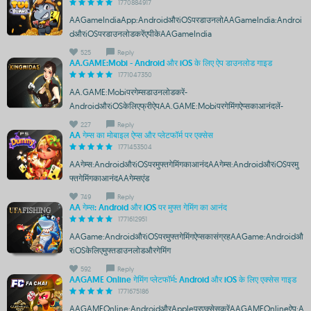
1770884917
AAGameIndiaApp:AndroidऔरiOSपरडाउनलोAAGameIndia:Androi
dऔरiOSपरडाउनलोडकरेंएपीकेAAGameIndia
525
Reply
AA.GAME:Mobi - Android और iOS के लिए ऐप डाउनलोड गाइड
1771047350
AA.GAME:Mobiपरगेम्सडाउनलोडकरें-
AndroidऔरiOSकेलिएफ्रीऐपAA.GAME:Mobiपरगेमिंगऐप्सकाआनंदलें-
227
Reply
AA गेम्स का मोबाइल ऐप्स और प्लेटफॉर्म पर एक्सेस
1771453504
AAगेम्स:AndroidऔरiOSपरमुफ्तगेमिंगकाआनंदAAगेम्स:AndroidऔरiOSपरमु
फ्तगेमिंगकाआनंदAAगेम्सएंड
749
Reply
AA गेम्स: Android और iOS पर मुफ्त गेमिंग का आनंद
1771612951
AAGame:AndroidऔरiOSपरमुफ्तगेमिंगऐप्सकासंग्रहAAGame:Androidऔ
रiOSकेलिएमुफ्तडाउनलोडऔरगेमिंग
592
Reply
AAGAME Online गेमिंग प्लेटफॉर्म: Android और iOS के लिए एक्सेस गाइड
1771675186
AAGAMEOnline:AndroidऔरAppleपरएक्सेसकरेंAAGAMEOnlineऐप:A