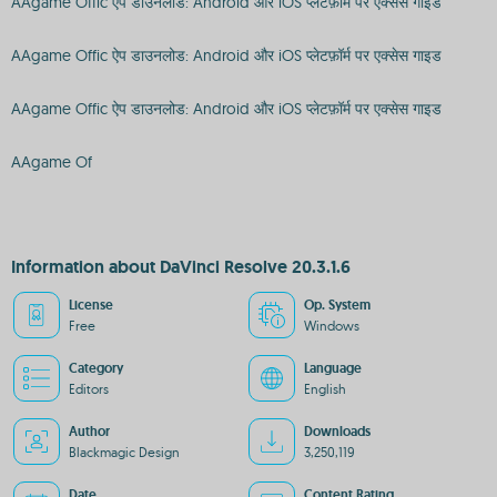
AAgame Offic ऐप डाउनलोड: Android और iOS प्लेटफ़ॉर्म पर एक्सेस गाइड
AAgame Offic ऐप डाउनलोड: Android और iOS प्लेटफ़ॉर्म पर एक्सेस गाइड
AAgame Offic ऐप डाउनलोड: Android और iOS प्लेटफ़ॉर्म पर एक्सेस गाइड
AAgame Of
Information about DaVinci Resolve 20.3.1.6
License
Op. System
Free
Windows
Category
Language
Editors
English
Author
Downloads
Blackmagic Design
3,250,119
Date
Content Rating