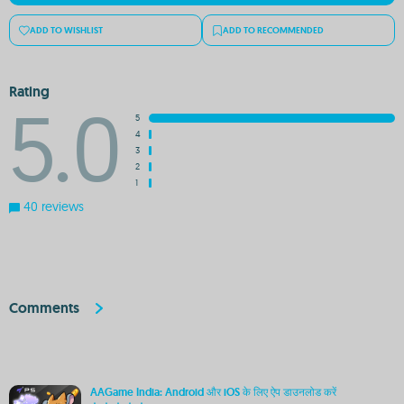
ADD TO WISHLIST
ADD TO RECOMMENDED
Rating
5.0
5
4
3
2
1
40 reviews
Comments
AAGame India: Android और iOS के लिए ऐप डाउनलोड करें