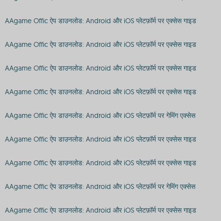
AAgame Offic ऐप डाउनलोड: Android और iOS प्लेटफ़ॉर्म पर एक्सेस गाइड
AAgame Offic ऐप डाउनलोड: Android और iOS प्लेटफ़ॉर्म पर एक्सेस गाइड
AAgame Offic ऐप डाउनलोड: Android और iOS प्लेटफ़ॉर्म पर एक्सेस गाइड
AAgame Offic ऐप डाउनलोड: Android और iOS प्लेटफ़ॉर्म पर एक्सेस गाइड
AAgame Offic ऐप डाउनलोड: Android और iOS प्लेटफ़ॉर्म पर गेमिंग एक्सेस
AAgame Offic ऐप डाउनलोड: Android और iOS प्लेटफ़ॉर्म पर एक्सेस गाइड
AAgame Offic ऐप डाउनलोड: Android और iOS प्लेटफ़ॉर्म पर एक्सेस गाइड
AAgame Offic ऐप डाउनलोड: Android और iOS प्लेटफ़ॉर्म पर गेमिंग एक्सेस
AAgame Offic ऐप डाउनलोड: Android और iOS प्लेटफ़ॉर्म पर एक्सेस गाइड