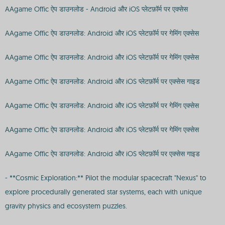
AAgame Offic ऐप डाउनलोड - Android और iOS प्लेटफ़ॉर्म पर एक्सेस
AAgame Offic ऐप डाउनलोड: Android और iOS प्लेटफ़ॉर्म पर गेमिंग एक्सेस
AAgame Offic ऐप डाउनलोड: Android और iOS प्लेटफ़ॉर्म पर गेमिंग एक्सेस
AAgame Offic ऐप डाउनलोड: Android और iOS प्लेटफ़ॉर्म पर एक्सेस गाइड
AAgame Offic ऐप डाउनलोड: Android और iOS प्लेटफ़ॉर्म पर गेमिंग एक्सेस
AAgame Offic ऐप डाउनलोड: Android और iOS प्लेटफ़ॉर्म पर गेमिंग एक्सेस
AAgame Offic ऐप डाउनलोड: Android और iOS प्लेटफ़ॉर्म पर एक्सेस गाइड
- **Cosmic Exploration:** Pilot the modular spacecraft "Nexus" to
explore procedurally generated star systems, each with unique
gravity physics and ecosystem puzzles.