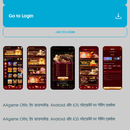
Go to Login
>GO TO LOGIN
AAgame Offic ऐप डाउनलोड: Android और iOS प्लेटफ़ॉर्म पर गेमिंग एक्सेस
AAgame Offic ऐप डाउनलोड: Android और iOS प्लेटफ़ॉर्म पर गेमिंग एक्सेस