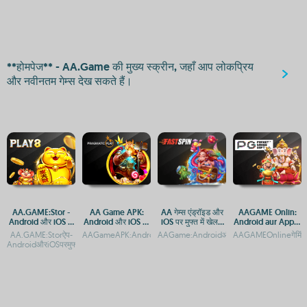
**होमपेज** - AA.Game की मुख्य स्क्रीन, जहाँ आप लोकप्रिय
और नवीनतम गेम्स देख सकते हैं।
AA.GAME:Stor -
AA Game APK:
AA गेम्स एंड्रॉइड और
AAGAME Onlin:
Android और iOS के
Android और iOS पर
iOS पर मुफ्त में खेलने
Android aur Apple
लिए मुफ्त गेम डाउनलोड
डाउनलोड और इंस्टॉल
के लिए डाउनलोड करें
ke liye App aur
AA.GAME:Storऐप-
AAGameAPK:AndroidऔरiOSपरडाउनलोडऔरएक्सेसगाइडAAGameAPK
AAGame:AndroidऔरiOSपरमुफ्तगेमिंगऐप्सकाअनु
AAGAMEOnlineगेमिंगप
प्लेटफ़ॉर्म
करने का तरीका
APK Access
AndroidऔरiOSपरमुफ्तडाउनलोडAA.GAMEपरStorऐपडाउनलोडकरें:AndroidऔरiOSकेलिएगाइ