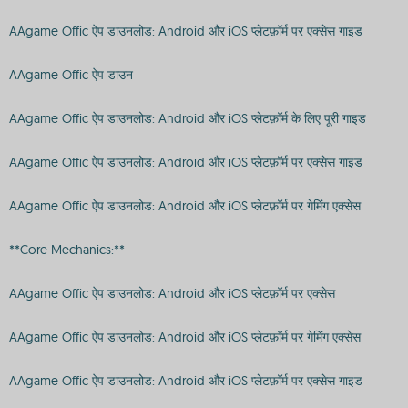
AAgame Offic ऐप डाउनलोड: Android और iOS प्लेटफ़ॉर्म पर एक्सेस गाइड
AAgame Offic ऐप डाउन
AAgame Offic ऐप डाउनलोड: Android और iOS प्लेटफ़ॉर्म के लिए पूरी गाइड
AAgame Offic ऐप डाउनलोड: Android और iOS प्लेटफ़ॉर्म पर एक्सेस गाइड
AAgame Offic ऐप डाउनलोड: Android और iOS प्लेटफ़ॉर्म पर गेमिंग एक्सेस
**Core Mechanics:**
AAgame Offic ऐप डाउनलोड: Android और iOS प्लेटफ़ॉर्म पर एक्सेस
AAgame Offic ऐप डाउनलोड: Android और iOS प्लेटफ़ॉर्म पर गेमिंग एक्सेस
AAgame Offic ऐप डाउनलोड: Android और iOS प्लेटफ़ॉर्म पर एक्सेस गाइड