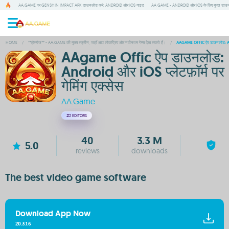
AA.GAME पर GENSHIN IMPACT APK डाउनलोड करें: ANDROID और IOS गाइड
AA GAME - ANDROID और IOS के लिए मुफ्त डाउ
HOME
/
**होमपेज** - AA.GAME की मुख्य स्क्रीन, जहाँ आप लोकप्रिय और नवीनतम गेम्स देख सकते हैं।
/
AAGAME OFFIC ऐप डाउनलोड: ANDRO
AAgame Offic ऐप डाउनलोड:
Android और iOS प्लेटफ़ॉर्म पर
गेमिंग एक्सेस
AA.Game
#2
EDITORS
40
3.3 M
5.0
reviews
downloads
The best video game software
Download App Now
20.3.1.6