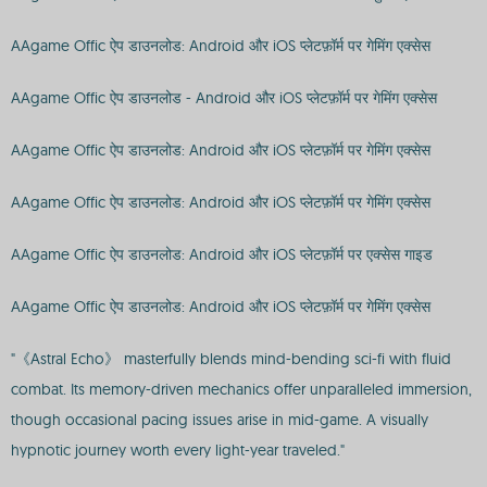
AAgame Offic ऐप डाउनलोड: Android और iOS प्लेटफ़ॉर्म पर गेमिंग एक्सेस
AAgame Offic ऐप डाउनलोड - Android और iOS प्लेटफ़ॉर्म पर गेमिंग एक्सेस
AAgame Offic ऐप डाउनलोड: Android और iOS प्लेटफ़ॉर्म पर गेमिंग एक्सेस
AAgame Offic ऐप डाउनलोड: Android और iOS प्लेटफ़ॉर्म पर गेमिंग एक्सेस
AAgame Offic ऐप डाउनलोड: Android और iOS प्लेटफ़ॉर्म पर एक्सेस गाइड
AAgame Offic ऐप डाउनलोड: Android और iOS प्लेटफ़ॉर्म पर गेमिंग एक्सेस
"《Astral Echo》 masterfully blends mind-bending sci-fi with fluid
combat. Its memory-driven mechanics offer unparalleled immersion,
though occasional pacing issues arise in mid-game. A visually
hypnotic journey worth every light-year traveled."