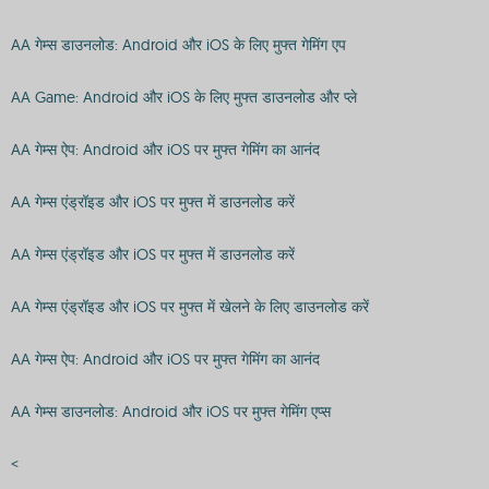
AA गेम्स डाउनलोड: Android और iOS के लिए मुफ्त गेमिंग एप
AA Game: Android और iOS के लिए मुफ्त डाउनलोड और प्ले
AA गेम्स ऐप: Android और iOS पर मुफ्त गेमिंग का आनंद
AA गेम्स एंड्रॉइड और iOS पर मुफ्त में डाउनलोड करें
AA गेम्स एंड्रॉइड और iOS पर मुफ्त में डाउनलोड करें
AA गेम्स एंड्रॉइड और iOS पर मुफ्त में खेलने के लिए डाउनलोड करें
AA गेम्स ऐप: Android और iOS पर मुफ्त गेमिंग का आनंद
AA गेम्स डाउनलोड: Android और iOS पर मुफ्त गेमिंग एप्स
<