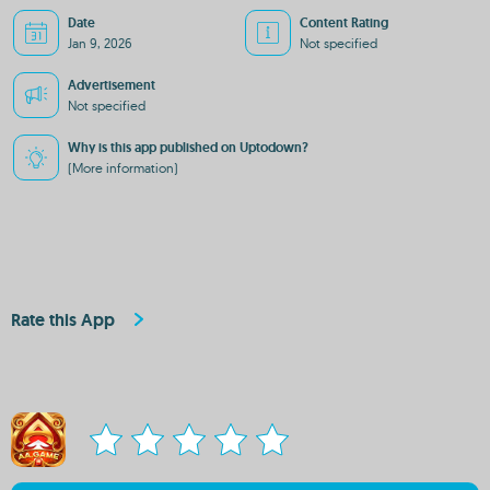
Date
Content Rating
Jan 9, 2026
Not specified
Advertisement
Not specified
Why is this app published on Uptodown?
(More information)
Rate this App