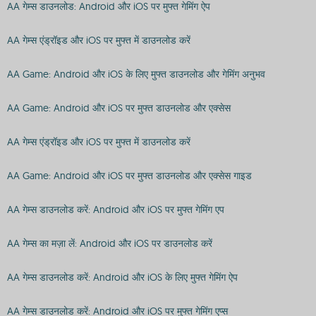
AA गेम्स डाउनलोड: Android और iOS पर मुफ्त गेमिंग ऐप
AA गेम्स एंड्रॉइड और iOS पर मुफ्त में डाउनलोड करें
AA Game: Android और iOS के लिए मुफ्त डाउनलोड और गेमिंग अनुभव
AA Game: Android और iOS पर मुफ्त डाउनलोड और एक्सेस
AA गेम्स एंड्रॉइड और iOS पर मुफ्त में डाउनलोड करें
AA Game: Android और iOS पर मुफ्त डाउनलोड और एक्सेस गाइड
AA गेम्स डाउनलोड करें: Android और iOS पर मुफ्त गेमिंग एप
AA गेम्स का मज़ा लें: Android और iOS पर डाउनलोड करें
AA गेम्स डाउनलोड करें: Android और iOS के लिए मुफ्त गेमिंग ऐप
AA गेम्स डाउनलोड करें: Android और iOS पर मुफ्त गेमिंग एप्स