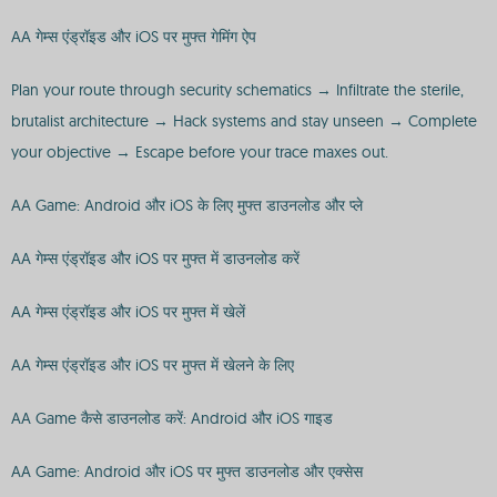
AA गेम्स एंड्रॉइड और iOS पर मुफ्त गेमिंग ऐप
Plan your route through security schematics → Infiltrate the sterile,
brutalist architecture → Hack systems and stay unseen → Complete
your objective → Escape before your trace maxes out.
AA Game: Android और iOS के लिए मुफ्त डाउनलोड और प्ले
AA गेम्स एंड्रॉइड और iOS पर मुफ्त में डाउनलोड करें
AA गेम्स एंड्रॉइड और iOS पर मुफ्त में खेलें
AA गेम्स एंड्रॉइड और iOS पर मुफ्त में खेलने के लिए
AA Game कैसे डाउनलोड करें: Android और iOS गाइड
AA Game: Android और iOS पर मुफ्त डाउनलोड और एक्सेस