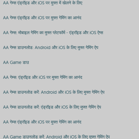
AA गेम्स एंड्रॉइड और iOS पर मुफ्त में खेलने के लिए
AA गेम्स एंड्रॉइड और iOS पर मुफ्त गेमिंग का आनंद
AA गेम्स: मोबाइल गेमिंग का मुफ्त प्लेटफॉर्म - एंड्रॉइड और iOS ऐप्स
AA गेम्स डाउनलोड: Android और iOS के लिए मुफ्त गेमिंग ऐप
AA Game डाउ
AA गेम्स: एंड्रॉइड और iOS पर मुफ्त गेमिंग का आनंद
AA गेम्स डाउनलोड करें: Android और iOS के लिए मुफ्त गेमिंग ऐप
AA गेम्स डाउनलोड करें: एंड्रॉइड और iOS के लिए मुफ्त गेमिंग ऐप
AA गेम्स एंड्रॉइड और iOS पर मुफ्त गेमिंग का आनंद
AA Game डाउनलोड करें: Android और iOS के लिए मुफ्त गेमिंग ऐप