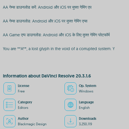
AA गेम्स डाउनलोड करें: Android और iOS पर मुफ्त गेमिंग एप
AA गेम्स डाउनलोड: Android और iOS पर मुफ्त गेमिंग एप्स
AA Game एप्प डाउनलोड: Android और iOS के लिए मुफ्त गेमिंग प्लेटफॉर्म
You are **A**, a lost glyph in the void of a corrupted system. Y
Information about DaVinci Resolve 20.3.1.6
License
Op. System
Free
Windows
Category
Language
Editors
English
Author
Downloads
Blackmagic Design
3,250,119