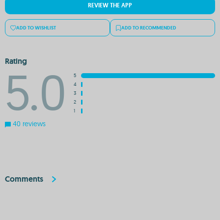
REVIEW THE APP
ADD TO WISHLIST
ADD TO RECOMMENDED
Rating
5.0
5
4
3
2
1
40 reviews
Comments