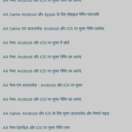
AA गेम्स: Android और iOS पर मुफ्त गेमिंग का आनंद
AA Game Android और Apple के लिए मोबाइल गेमिंग प्लेटफॉर्म
AA Game एप्प डाउनलोड: Android और iOS पर मुफ्त गेमिंग एक्सेस
AA गेम्स: Android और iOS पर मुफ्त में खेलें
AA गेम्स: Android और iOS पर मुफ्त गेमिंग का आनंद
AA गेम्स: Android और iOS पर मुफ्त गेमिंग का आनंद
AA गेम्स एप्प डाउनलोड - Android और iOS पर मुफ्त
AA गेम्स: Android और iOS पर मुफ्त गेमिंग का आनंद
AA Game: Android और iOS के लिए मुफ्त डाउनलोड और गेमप्ले गाइड
AA गेम्स एंड्रॉइड और iOS पर मुफ्त गेमिंग एप्स