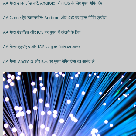
AA गेम्स डाउनलोड करें: Android और iOS के लिए मुफ्त गेमिंग ऐप
AA Game ऐप डाउनलोड: Android और iOS पर मुफ्त गेमिंग एक्सेस
AA गेम्स एंड्रॉइड और iOS पर मुफ्त में खेलने के लिए
AA गेम्स: एंड्रॉइड और iOS पर मुफ्त गेमिंग का आनंद
AA गेम्स: Android और iOS पर मुफ्त गेमिंग ऐप्स का आनंद लें