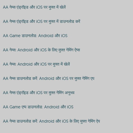
AA गेम्स एंड्रॉइड और iOS पर मुफ्त में खेलें
AA गेम्स एंड्रॉइड और iOS पर मुफ्त में डाउनलोड करें
AA Game डाउनलोड: Android और iOS
AA गेम्स: Android और iOS के लिए मुफ्त गेमिंग ऐप्स
AA गेम्स: Android और iOS पर मुफ्त में खेलें
AA गेम्स डाउनलोड करें: Android और iOS पर मुफ्त गेमिंग एप
AA गेम्स एंड्रॉइड और iOS पर मुफ्त गेमिंग अनुभव
AA Game एप्प डाउनलोड: Android और iOS
AA गेम्स डाउनलोड करें: Android और iOS के लिए मुफ्त गेमिंग ऐप