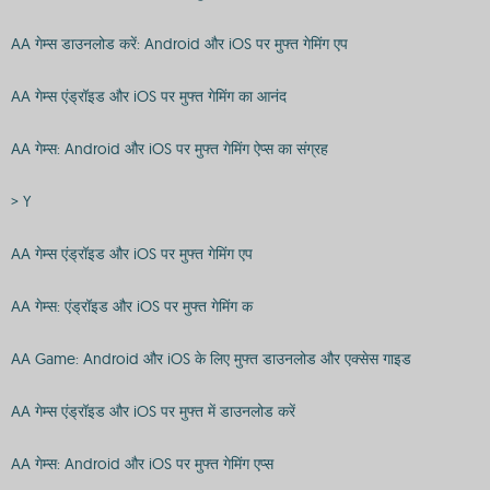
AA गेम्स डाउनलोड करें: Android और iOS पर मुफ्त गेमिंग एप
AA गेम्स एंड्रॉइड और iOS पर मुफ्त गेमिंग का आनंद
AA गेम्स: Android और iOS पर मुफ्त गेमिंग ऐप्स का संग्रह
> Y
AA गेम्स एंड्रॉइड और iOS पर मुफ्त गेमिंग एप
AA गेम्स: एंड्रॉइड और iOS पर मुफ्त गेमिंग क
AA Game: Android और iOS के लिए मुफ्त डाउनलोड और एक्सेस गाइड
AA गेम्स एंड्रॉइड और iOS पर मुफ्त में डाउनलोड करें
AA गेम्स: Android और iOS पर मुफ्त गेमिंग एप्स