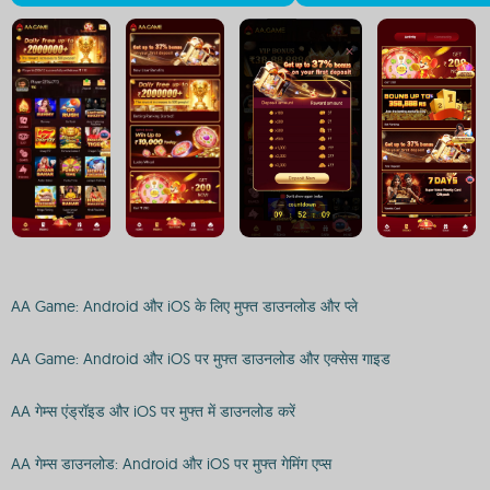
AA Game: Android और iOS के लिए मुफ्त डाउनलोड और प्ले
AA Game: Android और iOS पर मुफ्त डाउनलोड और एक्सेस गाइड
AA गेम्स एंड्रॉइड और iOS पर मुफ्त में डाउनलोड करें
AA गेम्स डाउनलोड: Android और iOS पर मुफ्त गेमिंग एप्स