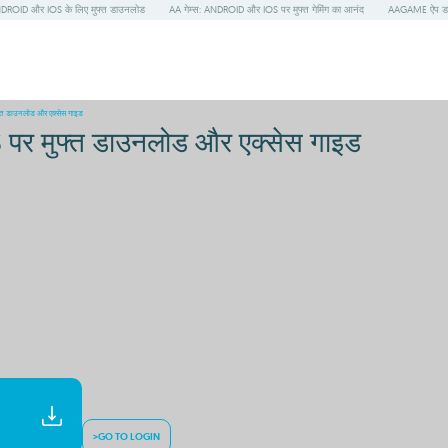
ROID और IOS के लिए मुफ्त डाउनलोड
AA गेम्स: ANDROID और IOS पर मुफ्त गेमिंग का आनंद
AAGAME ऐप डाउन
 डाउनलोड और एक्सेस गाइड
 मुफ्त डाउनलोड और एक्सेस गाइड
>GO TO LOGIN