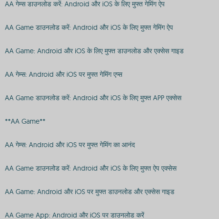
AA गेम्स डाउनलोड करें: Android और iOS के लिए मुफ्त गेमिंग ऐप
AA Game डाउनलोड करें: Android और iOS के लिए मुफ्त गेमिंग ऐप
AA Game: Android और iOS के लिए मुफ्त डाउनलोड और एक्सेस गाइड
AA गेम्स: Android और iOS पर मुफ्त गेमिंग एप्स
AA Game डाउनलोड करें: Android और iOS के लिए मुफ्त APP एक्सेस
**AA Game**
AA गेम्स: Android और iOS पर मुफ्त गेमिंग का आनंद
AA Game डाउनलोड करें: Android और iOS के लिए मुफ्त ऐप एक्सेस
AA Game: Android और iOS पर मुफ्त डाउनलोड और एक्सेस गाइड
AA Game App: Android और iOS पर डाउनलोड करें