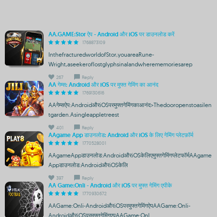
AA.GAME:Stor ऐप - Android और iOS पर डाउनलोड करें
1768873109
InthefracturedworldofStor,youareaRune-
Wright,aseekeroflostglyphsinalandwherememoriesarep
267
Reply
AA गेम्स: Android और iOS पर मुफ्त गेमिंग का आनंद
1769130616
AAगेम्सऐप:AndroidऔरiOSपरमुफ्तगेमिंगकाआनंद>Thedooropenstoasilen
tgarden.Asingleappletreest
401
Reply
AAgame App डाउनलोड: Android और iOS के लिए गेमिंग प्लेटफ़ॉर्म
1770528001
AAgameAppडाउनलोड:AndroidऔरiOSकेलिएमुफ्तगेमिंगप्लेटफॉर्मAAgame
Appडाउनलोड:AndroidऔरiOSकेलि
397
Reply
AA Game:Onli - Android और iOS पर मुफ्त गेमिंग एपीके
1770930672
AAGame:Onli-AndroidऔरiOSपरमुफ्तगेमिंगऐपAAGame:Onli-
AndroidऔरiOSपरमुफ्तगेमिंगएपAAGame:Onl