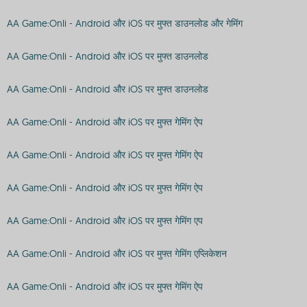
AA Game:Onli - Android और iOS पर मुफ्त डाउनलोड और गेमिंग
AA Game:Onli - Android और iOS पर मुफ्त डाउनलोड
AA Game:Onli - Android और iOS पर मुफ्त डाउनलोड
AA Game:Onli - Android और iOS पर मुफ्त गेमिंग ऐप
AA Game:Onli - Android और iOS पर मुफ्त गेमिंग ऐप
AA Game:Onli - Android और iOS पर मुफ्त गेमिंग ऐप
AA Game:Onli - Android और iOS पर मुफ्त गेमिंग एप
AA Game:Onli - Android और iOS पर मुफ्त गेमिंग एप्लिकेशन
AA Game:Onli - Android और iOS पर मुफ्त गेमिंग ऐप