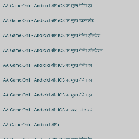
AA Game:Onli - Android और iOS पर मुफ्त गेमिंग एप
AA Game:Onli - Android और iOS पर मुफ्त डाउनलोड
AA Game:Onli - Android और iOS पर मुफ्त गेमिंग एप्लिकेश
AA Game:Onli - Android और iOS पर मुफ्त गेमिंग एप्लिकेशन
AA Game:Onli - Android और iOS पर मुफ्त गेमिंग एप
AA Game:Onli - Android और iOS पर मुफ्त गेमिंग एप
AA Game:Onli - Android और iOS पर मुफ्त गेमिंग एप
AA Game:Onli - Android और iOS पर डाउनलोड करें
AA Game:Onli - Android और i