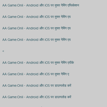
AA Game:Onli - Android और iOS पर मुफ्त गेमिंग एप्लिकेशन
AA Game:Onli - Android और iOS पर मुफ्त गेमिंग एप
AA Game:Onli - Android और iOS पर मुफ्त गेमिंग एप
AA Game:Onli - Android और iOS पर मुफ्त गेमिंग एप
<
AA Game:Onli - Android और iOS पर मुफ्त गेमिंग एपीके
AA Game:Onli - Android और iOS पर मुफ्त गेमिंग ए
AA Game:Onli - Android और iOS पर डाउनलोड करें
AA Game:Onli - Android और iOS पर डाउनलोड करें