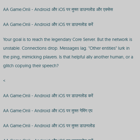
AA Game:Onli - Android और iOS पर मुफ्त डाउनलोड और एक्सेस
AA Game:Onli - Android और iOS पर डाउनलोड करें
Your goal is to reach the legendary Core Server. But the network is
unstable. Connections drop. Messages lag. "Other entities" lurk in
the ping, mimicking players. Is that helpful ally another human, or a
glitch copying their speech?
<
AA Game:Onli - Android और iOS पर डाउनलोड करें
AA Game:Onli - Android और iOS पर मुफ्त गेमिंग एप
AA Game:Onli - Android और iOS पर मुफ्त डाउनलोड