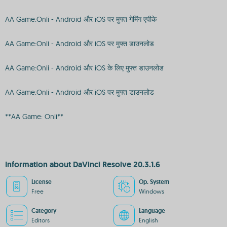
AA Game:Onli - Android और iOS पर मुफ्त गेमिंग एपीके
AA Game:Onli - Android और iOS पर मुफ्त डाउनलोड
AA Game:Onli - Android और iOS के लिए मुफ्त डाउनलोड
AA Game:Onli - Android और iOS पर मुफ्त डाउनलोड
**AA Game: Onli**
Information about DaVinci Resolve 20.3.1.6
License
Op. System
Free
Windows
Category
Language
Editors
English