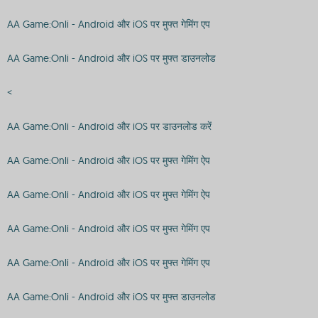
AA Game:Onli - Android और iOS पर मुफ्त गेमिंग एप
AA Game:Onli - Android और iOS पर मुफ्त डाउनलोड
<
AA Game:Onli - Android और iOS पर डाउनलोड करें
AA Game:Onli - Android और iOS पर मुफ्त गेमिंग ऐप
AA Game:Onli - Android और iOS पर मुफ्त गेमिंग ऐप
AA Game:Onli - Android और iOS पर मुफ्त गेमिंग एप
AA Game:Onli - Android और iOS पर मुफ्त गेमिंग एप
AA Game:Onli - Android और iOS पर मुफ्त डाउनलोड