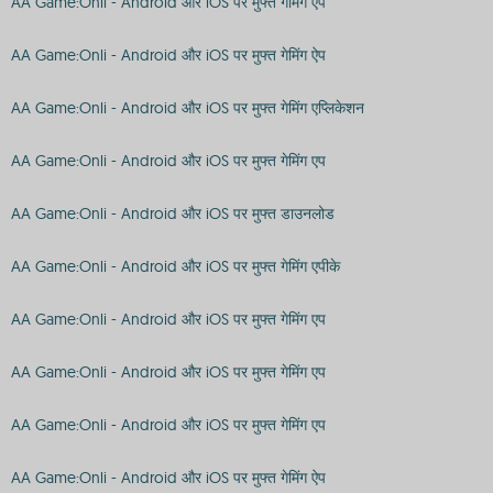
AA Game:Onli - Android और iOS पर मुफ्त गेमिंग ऐप
AA Game:Onli - Android और iOS पर मुफ्त गेमिंग ऐप
AA Game:Onli - Android और iOS पर मुफ्त गेमिंग एप्लिकेशन
AA Game:Onli - Android और iOS पर मुफ्त गेमिंग एप
AA Game:Onli - Android और iOS पर मुफ्त डाउनलोड
AA Game:Onli - Android और iOS पर मुफ्त गेमिंग एपीके
AA Game:Onli - Android और iOS पर मुफ्त गेमिंग एप
AA Game:Onli - Android और iOS पर मुफ्त गेमिंग एप
AA Game:Onli - Android और iOS पर मुफ्त गेमिंग एप
AA Game:Onli - Android और iOS पर मुफ्त गेमिंग ऐप