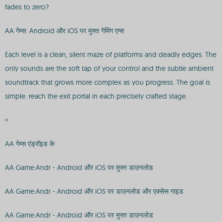
fades to zero?
AA गेम्स: Android और iOS पर मुफ्त गेमिंग एप्स
Each level is a clean, silent maze of platforms and deadly edges. The
only sounds are the soft tap of your control and the subtle ambient
soundtrack that grows more complex as you progress. The goal is
simple: reach the exit portal in each precisely crafted stage.
<
AA गेम्स एंड्रॉइड के
AA Game:Andr - Android और iOS पर मुफ्त डाउनलोड
AA Game:Andr - Android और iOS पर डाउनलोड और एक्सेस गाइड
AA Game:Andr - Android और iOS पर मुफ्त डाउनलोड