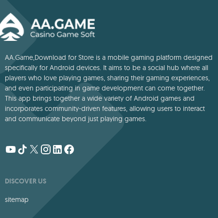
AA.Game,Download for Store is a mobile gaming platform designed
specifically for Android devices. It aims to be a social hub where all
players who love playing games, sharing their gaming experiences,
and even participating in game development can come together.
This app brings together a wide variety of Android games and
incorporates community-driven features, allowing users to interact
and communicate beyond just playing games.
DISCOVER US
sitemap