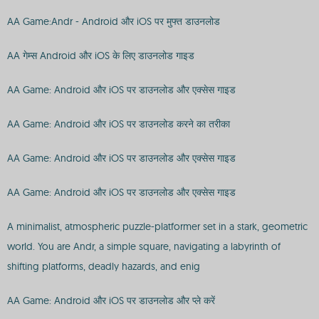
AA Game:Andr - Android और iOS पर मुफ्त डाउनलोड
AA गेम्स Android और iOS के लिए डाउनलोड गाइड
AA Game: Android और iOS पर डाउनलोड और एक्सेस गाइड
AA Game: Android और iOS पर डाउनलोड करने का तरीका
AA Game: Android और iOS पर डाउनलोड और एक्सेस गाइड
AA Game: Android और iOS पर डाउनलोड और एक्सेस गाइड
A minimalist, atmospheric puzzle-platformer set in a stark, geometric
world. You are Andr, a simple square, navigating a labyrinth of
shifting platforms, deadly hazards, and enig
AA Game: Android और iOS पर डाउनलोड और प्ले करें