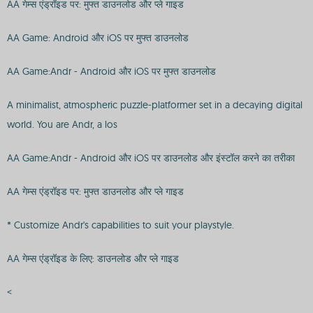
AA गेम्स एंड्रॉइड पर: मुफ्त डाउनलोड और प्ले गाइड
AA Game: Android और iOS पर मुफ्त डाउनलोड
AA Game:Andr - Android और iOS पर मुफ्त डाउनलोड
A minimalist, atmospheric puzzle-platformer set in a decaying digital
world. You are Andr, a los
AA Game:Andr - Android और iOS पर डाउनलोड और इंस्टॉल करने का तरीका
AA गेम्स एंड्रॉइड पर: मुफ्त डाउनलोड और प्ले गाइड
* Customize Andr's capabilities to suit your playstyle.
AA गेम्स एंड्रॉइड के लिए: डाउनलोड और प्ले गाइड
<