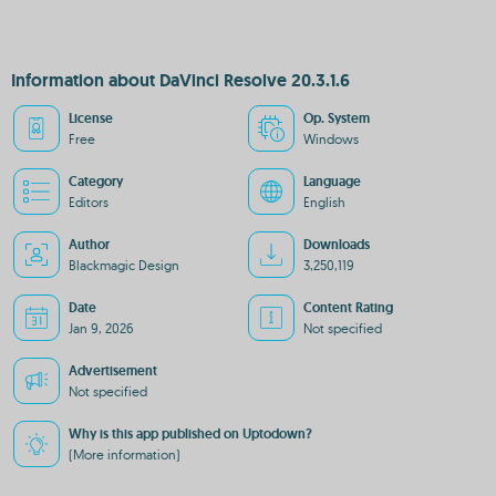
Information about DaVinci Resolve 20.3.1.6
License
Op. System
Free
Windows
Category
Language
Editors
English
Author
Downloads
Blackmagic Design
3,250,119
Date
Content Rating
Jan 9, 2026
Not specified
Advertisement
Not specified
Why is this app published on Uptodown?
(More information)