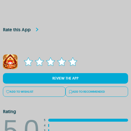
Rate this App
REVIEW THE APP
ADD TO WISHLIST
ADD TO RECOMMENDED
Rating
5.0
5
4
3