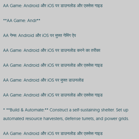
AA Game: Android और iOS पर डाउनलोड और एक्सेस गाइड
**AA Game: Andr**
AA गेम्स: Android और iOS पर मुफ्त गेमिंग ऐप
AA Game: Android और iOS पर डाउनलोड करने का तरीका
AA Game: Android और iOS पर डाउनलोड और एक्सेस गाइड
AA Game: Android और iOS पर मुफ्त डाउनलोड
AA Game: Android और iOS पर डाउनलोड और एक्सेस गाइड
* **Build & Automate:** Construct a self-sustaining shelter. Set up
automated resource harvesters, defense turrets, and power grids.
AA Game: Android और iOS पर डाउनलोड और एक्सेस गाइड