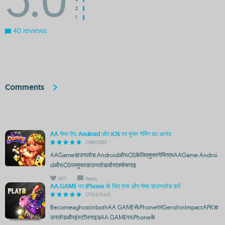
2
1
40 reviews
Comments
AA गेम्स ऐप: Android और iOS पर मुफ्त गेमिंग का आनंद
1769111333
AAGameडाउनलोड:AndroidऔरiOSकेलिएमुफ्तगेमिंगएपAAGame:Androi
dऔरiOSपरमुफ्तडाउनलोडऔरएक्सेसगाइ
607
Reply
AA.GAME पर iPhone के लिए ऐप्स और गेम्स डाउनलोड करें
1770470410
BecomeaghostinbothAA.GAMEसेiPhoneपरGenshinImpactAPKडा
उनलोडऔरइंस्टॉलगाइडAA.GAMEपरiPhoneके