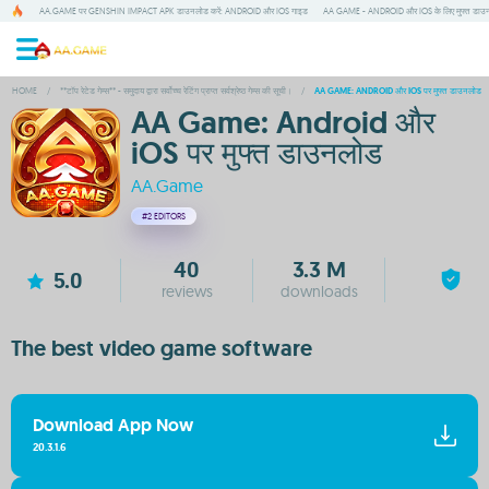
AA.GAME पर GENSHIN IMPACT APK डाउनलोड करें: ANDROID और IOS गाइड
AA GAME - ANDROID और IOS के लिए मुफ्त डाउ
HOME
/
**टॉप रेटेड गेम्स** - समुदाय द्वारा सर्वोच्च रेटिंग प्राप्त सर्वश्रेष्ठ गेम्स की सूची।
/
AA GAME: ANDROID और IOS पर मुफ्त डाउनलोड
AA Game: Android और
iOS पर मुफ्त डाउनलोड
AA.Game
#2
EDITORS
40
3.3 M
5.0
reviews
downloads
The best video game software
Download App Now
20.3.1.6