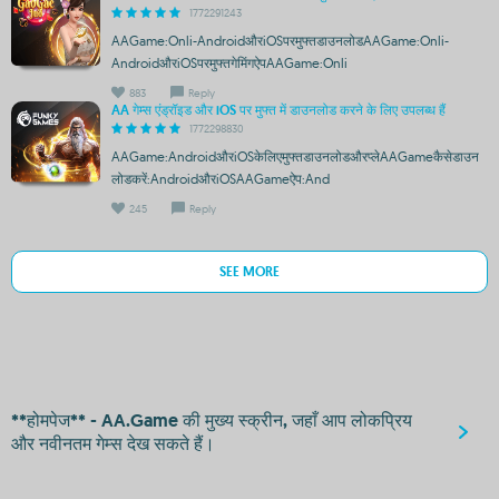
1772291243
AAGame:Onli-AndroidऔरiOSपरमुफ्तडाउनलोडAAGame:Onli-
AndroidऔरiOSपरमुफ्तगेमिंगऐपAAGame:Onli
883
Reply
AA गेम्स एंड्रॉइड और iOS पर मुफ्त में डाउनलोड करने के लिए उपलब्ध हैं
1772298830
AAGame:AndroidऔरiOSकेलिएमुफ्तडाउनलोडऔरप्लेAAGameकैसेडाउन
लोडकरें:AndroidऔरiOSAAGameऐप:And
245
Reply
SEE MORE
**होमपेज** - AA.Game की मुख्य स्क्रीन, जहाँ आप लोकप्रिय
और नवीनतम गेम्स देख सकते हैं।