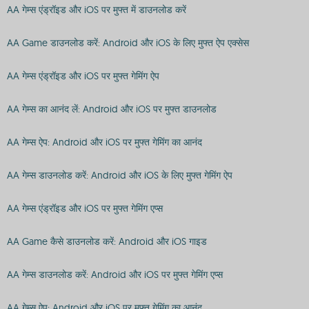
AA गेम्स एंड्रॉइड और iOS पर मुफ्त में डाउनलोड करें
AA Game डाउनलोड करें: Android और iOS के लिए मुफ्त ऐप एक्सेस
AA गेम्स एंड्रॉइड और iOS पर मुफ्त गेमिंग ऐप
AA गेम्स का आनंद लें: Android और iOS पर मुफ्त डाउनलोड
AA गेम्स ऐप: Android और iOS पर मुफ्त गेमिंग का आनंद
AA गेम्स डाउनलोड करें: Android और iOS के लिए मुफ्त गेमिंग ऐप
AA गेम्स एंड्रॉइड और iOS पर मुफ्त गेमिंग एप्स
AA Game कैसे डाउनलोड करें: Android और iOS गाइड
AA गेम्स डाउनलोड करें: Android और iOS पर मुफ्त गेमिंग एप्स
AA गेम्स ऐप: Android और iOS पर मुफ्त गेमिंग का आनंद