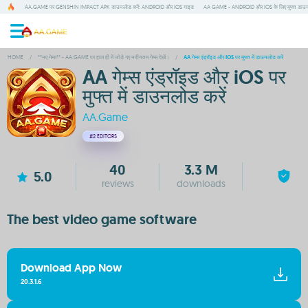
AA.GAME पर GENSHIN IMPACT APK डाउनलोड करें: ANDROID और IOS गाइड
AA GAME - ANDROID और IOS के लिए मुफ्त डाउ
HOME
/
**नए गेम्स** - AA.GAME पर हाल ही में जोड़े गए नवीनतम गेम्स देखें।
/
AA गेम्स एंड्रॉइड और IOS पर मुफ्त में डाउनलोड करें
AA गेम्स एंड्रॉइड और iOS पर
मुफ्त में डाउनलोड करें
AA.Game
#2
EDITORS
40
3.3 M
5.0
reviews
downloads
The best video game software
Download App Now
20.3.1.6