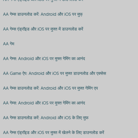
AA गेम्स डाउनलोड करें: Android और iOS पर मुफ्
AA गेम्स एंड्रॉइड और iOS पर मुफ्त में डाउनलोड करें
AA गेम
AA गेम्स: Android और iOS पर मुफ्त गेमिंग का आनंद
AA Game ऐप: Android और iOS पर मुफ्त डाउनलोड और एक्सेस
AA गेम्स डाउनलोड करें: Android और iOS पर मुफ्त गेमिंग एप
AA गेम्स: Android और iOS पर मुफ्त गेमिंग का आनंद
AA गेम्स डाउनलोड करें: Android और iOS के लिए मुफ
AA गेम्स एंड्रॉइड और iOS पर मुफ्त में खेलने के लिए डाउनलोड करें