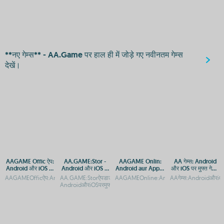
**नए गेम्स** - AA.Game पर हाल ही में जोड़े गए नवीनतम गेम्स
देखें।
AAGAME Offic ऐप:
AA.GAME:Stor -
AAGAME Onlin:
AA गेम्स: Android
Android और iOS पर
Android और iOS के
Android aur Apple
और iOS पर मुफ्त गेमिंग
मुफ्त डाउनलोड
लिए मुफ्त गेम एक्सेस
ke liye App aur
का आनंद
AAGAMEOfficऐप:AndroidऔरiOSपरमुफ्तडाउनलोडAAGAMEOfficऐप:AndroidऔरiOSपरडा
AA.GAME:Storऐपडाउनलोडऔरएक्सेसगाइडAA.GAME:Stor-
AAGAMEOnline:AndroidऔरAppleपरAPKडाउ
AAगेम्स:AndroidऔरiOS
APK Download
AndroidऔरiOSपरमुफ्तगेमडाउनलोडकरेंAA.GAME:S