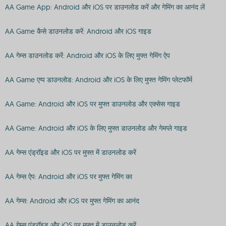
AA Game App: Android और iOS पर डाउनलोड करें और गेमिंग का आनंद लें
AA Game कैसे डाउनलोड करें: Android और iOS गाइड
AA गेम्स डाउनलोड करें: Android और iOS के लिए मुफ्त गेमिंग ऐप
AA Game एप्प डाउनलोड: Android और iOS के लिए मुफ्त गेमिंग प्लेटफॉर्म
AA Game: Android और iOS पर मुफ्त डाउनलोड और एक्सेस गाइड
AA Game: Android और iOS के लिए मुफ्त डाउनलोड और गेमप्ले गाइड
AA गेम्स एंड्रॉइड और iOS पर मुफ्त में डाउनलोड करें
AA गेम्स ऐप: Android और iOS पर मुफ्त गेमिंग का
AA गेम्स: Android और iOS पर मुफ्त गेमिंग का आनंद
AA गेम्स एंड्रॉइड और iOS पर मुफ्त में डाउनलोड करें