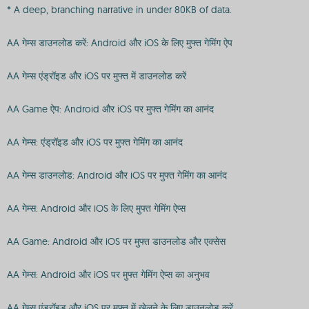
* A deep, branching narrative in under 80KB of data.
AA गेम्स डाउनलोड करें: Android और iOS के लिए मुफ्त गेमिंग ऐप
AA गेम्स एंड्रॉइड और iOS पर मुफ्त में डाउनलोड करें
AA Game ऐप: Android और iOS पर मुफ्त गेमिंग का आनंद
AA गेम्स: एंड्रॉइड और iOS पर मुफ्त गेमिंग का आनंद
AA गेम्स डाउनलोड: Android और iOS पर मुफ्त गेमिंग का आनंद
AA गेम्स: Android और iOS के लिए मुफ्त गेमिंग ऐप्स
AA Game: Android और iOS पर मुफ्त डाउनलोड और एक्सेस
AA गेम्स: Android और iOS पर मुफ्त गेमिंग ऐप्स का अनुभव
AA गेम्स एंड्रॉइड और iOS पर मुफ्त में खेलने के लिए डाउनलोड करें