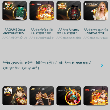
AAGAME Offic:
AA गेम्स एंड्रॉइड और
AA गेम्स: Android
AA गेम्स एप्प डाउनलोड
Android और iOS के
iOS पर मुफ्त में खेलने
और iOS पर मुफ्त गेमिंग
- Android और iOS
लिए ऐप डाउनलोड गाइड
के लिए डाउनलोड करें
ऐप्स
पर मुफ्त गेमिंग
AAGAMEOfficऐप:AndroidऔरiOSपरडाउनलोडकरेंAAGAMEOffic:AndroidऔरiOSकेलिएऑफिश
AAगेम्स:AndroidऔरiOSपरमुफ्तगेमिंगकाआनंदAAGame:AndroidऔरiOSप
AAGame:AndroidऔरiOSपरमुफ्तडाउनलोडऔरए
AAGameडाउनलोडकरें:And
**गेम एक्सप्लोर करें** - विभिन्न श्रेणियों और टैग्स के तहत हज़ारों
ब्राउज़र गेम्स ब्राउज़ करें।