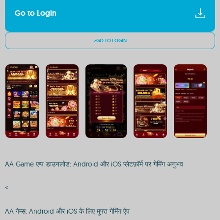
Go to Login
>GO TO LOGIN
AA Game एप्प डाउनलोड: Android और iOS प्लेटफ़ॉर्म पर गेमिंग अनुभव
<
AA गेम्स: Android और iOS के लिए मुफ्त गेमिंग ऐप