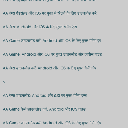
AA गेम्स एंड्रॉइड और iOS पर मुफ्त में खेलने के लिए डाउनलोड करे
AA गेम्स: Android और iOS के लिए मुफ्त गेमिंग ऐप्स
AA Game डाउनलोड करें: Android और iOS के लिए मुफ्त गेमिंग ऐप
AA Game: Android और iOS पर मुफ्त डाउनलोड और एक्सेस गाइड
AA गेम्स डाउनलोड करें: Android और iOS के लिए मुफ्त गेमिंग ऐप
<
AA गेम्स डाउनलोड: Android और iOS पर मुफ्त गेमिंग एप्स
AA Game कैसे डाउनलोड करें: Android और iOS गाइड
AA Game डाउनलोड करें: Android और iOS के लिए मुफ्त गेमिंग ऐप