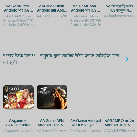
AA.GAME:Stor -
AAGAME Onlin:
AA.GAME:Stor -
AA गेम्स एंड्रॉइड और
Android और iOS के
Android aur Apple
Android और iOS पर
iOS पर मुफ्त में
लिए आसान एक्सेस और
ke liye ek saath
मुफ्त गेम्स डाउनलोड
डाउनलोड करें
AA.GAME:Stor-
AAGAMEOnlineऐपडाउनलोड:AndroidऔरiOSप्लेटफ़ॉर्मपरएक्सेसAA
AA.GAME:Stor-
AAगेम्सएंड्रॉइडऔरiOSपर
APK डाउनलोड
access kaise
करें
AndroidऔरiOSकेलिएऐपडाउनलोडकरेंAA.GAME:Stor-
AndroidऔरiOSपरमुफ्तगेम्सडाउनलोडकरेंAA.GA
karein
AndroidऔरiOSकेलिएमुफ्तगेमडाउनलोड
AndroidऔरiOSकेलिएमुफ्तगेमडा
**टॉप रेटेड गेम्स** - समुदाय द्वारा सर्वोच्च रेटिंग प्राप्त सर्वश्रेष्ठ गेम्स
की सूची।
AAgame ऐप
AA Game APK:
AA.Game: Android
AAGAME Offic ऐप:
डाउनलोड: Android
Android और iOS के
और iOS पर मुफ्त गेम
Android और iOS पर
और iOS प्लेटफ़ॉर्म पर
लिए मुफ्त डाउनलोड
डाउनलोड करने का
डाउनलोड करें
AAgameऐपडाउनलोड:AndroidऔरiOSप्लेटफ़ॉर्मपरगेमिंगएक्सेसAAgameऐपडाउनलोड:AndroidऔरiO
AAGameAPK:AndroidऔरiOSकेलिएमुफ्तडाउनलोडAAGame:Androi
AA.Gameपरमुफ्तगेमडाउनलोड:AndroidऔरiOSके
AAGAMEOffic:Andro
गेमिंग एक्सेस
प्लेटफ़ॉर्म