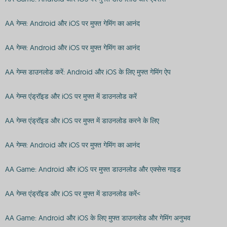
AA गेम्स: Android और iOS पर मुफ्त गेमिंग का आनंद
AA गेम्स: Android और iOS पर मुफ्त गेमिंग का आनंद
AA गेम्स डाउनलोड करें: Android और iOS के लिए मुफ्त गेमिंग ऐप
AA गेम्स एंड्रॉइड और iOS पर मुफ्त में डाउनलोड करें
AA गेम्स एंड्रॉइड और iOS पर मुफ्त में डाउनलोड करने के लिए
AA गेम्स: Android और iOS पर मुफ्त गेमिंग का आनंद
AA Game: Android और iOS पर मुफ्त डाउनलोड और एक्सेस गाइड
AA गेम्स एंड्रॉइड और iOS पर मुफ्त में डाउनलोड करें<
AA Game: Android और iOS के लिए मुफ्त डाउनलोड और गेमिंग अनुभव