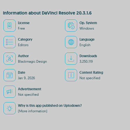
Information about DaVinci Resolve 20.3.1.6
License
Op. System
Free
Windows
Category
Language
Editors
English
Author
Downloads
Blackmagic Design
3,250,119
Date
Content Rating
Jan 9, 2026
Not specified
Advertisement
Not specified
Why is this app published on Uptodown?
(More information)