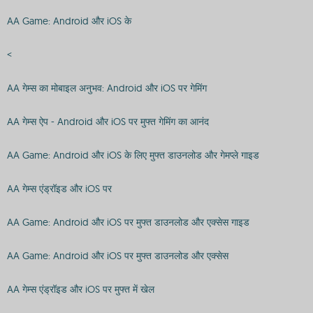
AA Game: Android और iOS के
<
AA गेम्स का मोबाइल अनुभव: Android और iOS पर गेमिंग
AA गेम्स ऐप - Android और iOS पर मुफ्त गेमिंग का आनंद
AA Game: Android और iOS के लिए मुफ्त डाउनलोड और गेमप्ले गाइड
AA गेम्स एंड्रॉइड और iOS पर
AA Game: Android और iOS पर मुफ्त डाउनलोड और एक्सेस गाइड
AA Game: Android और iOS पर मुफ्त डाउनलोड और एक्सेस
AA गेम्स एंड्रॉइड और iOS पर मुफ्त में खेल