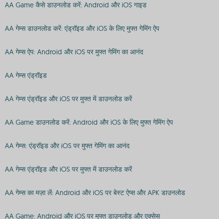
AA Game कैसे डाउनलोड करें: Android और iOS गाइड
AA गेम्स डाउनलोड करें: एंड्रॉइड और iOS के लिए मुफ्त गेमिंग ऐप
AA गेम्स ऐप: Android और iOS पर मुफ्त गेमिंग का आनंद
AA गेम्स एंड्रॉइड
AA गेम्स एंड्रॉइड और iOS पर मुफ्त में डाउनलोड करें
AA Game डाउनलोड करें: Android और iOS के लिए मुफ्त गेमिंग ऐप
AA गेम्स: एंड्रॉइड और iOS पर मुफ्त गेमिंग का आनंद
AA गेम्स एंड्रॉइड और iOS पर मुफ्त में डाउनलोड करें
AA गेम्स का मज़ा लें: Android और iOS पर बेस्ट ऐप्स और APK डाउनलोड
AA Game: Android और iOS पर मुफ्त डाउनलोड और एक्सेस