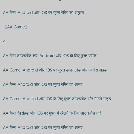
AA गेम्स: Android और iOS पर मुफ्त गेमिंग का अनुभव
【AA Game】
<
AA गेम्स डाउनलोड करें: Android और iOS के लिए मुफ्त एपीके
AA Game: Android और iOS पर मुफ्त डाउनलोड और एक्सेस गाइड
AA गेम्स: Android और iOS पर मुफ्त गेमिंग का आनंद
AA Game: Android और iOS के लिए मुफ्त डाउनलोड और गेमप्ले गाइड
AA गेम्स एंड्रॉइड और iOS पर मुफ्त में खेलने के लिए डाउनलोड करें
AA गेम्स: Android और iOS पर मुफ्त गेमिंग का आनंद