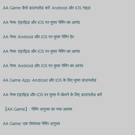
AA Game कैसे डाउनलोड करें: Android और iOS गाइड
AA गेम्स: एंड्रॉइड और iOS पर मुफ्त गेमिंग का आनंद
AA गेम्स: Android और iOS पर मुफ्त गेमिंग ऐप
AA गेम्स: एंड्रॉइड और iOS पर मुफ्त गेमिंग का आनंद
AA गेम्स: Android और iOS पर मुफ्त गेमिंग का आनंद
AA Game App: Android और iOS के लिए मुफ्त डाउनलोड
AA गेम्स एंड्रॉइड और iOS पर मुफ्त में खेलने के लिए डाउनलोड करें
【AA Game】: गेमिंग अनुभव का नया आयाम
AA Game: एक रोमांचक गेमिंग अनुभव