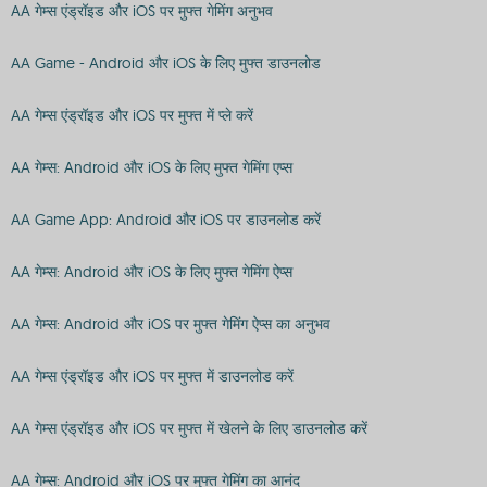
AA गेम्स एंड्रॉइड और iOS पर मुफ्त गेमिंग अनुभव
AA Game - Android और iOS के लिए मुफ्त डाउनलोड
AA गेम्स एंड्रॉइड और iOS पर मुफ्त में प्ले करें
AA गेम्स: Android और iOS के लिए मुफ्त गेमिंग एप्स
AA Game App: Android और iOS पर डाउनलोड करें
AA गेम्स: Android और iOS के लिए मुफ्त गेमिंग ऐप्स
AA गेम्स: Android और iOS पर मुफ्त गेमिंग ऐप्स का अनुभव
AA गेम्स एंड्रॉइड और iOS पर मुफ्त में डाउनलोड करें
AA गेम्स एंड्रॉइड और iOS पर मुफ्त में खेलने के लिए डाउनलोड करें
AA गेम्स: Android और iOS पर मुफ्त गेमिंग का आनंद