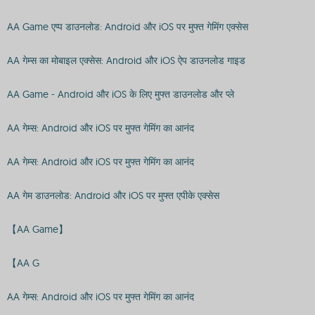
AA Game एप्प डाउनलोड: Android और iOS पर मुफ्त गेमिंग एक्सेस
AA गेम्स का मोबाइल एक्सेस: Android और iOS ऐप डाउनलोड गाइड
AA Game - Android और iOS के लिए मुफ्त डाउनलोड और प्ले
AA गेम्स: Android और iOS पर मुफ्त गेमिंग का आनंद
AA गेम्स: Android और iOS पर मुफ्त गेमिंग का आनंद
AA गेम डाउनलोड: Android और iOS पर मुफ्त एपीके एक्सेस
【AA Game】
【AA G
AA गेम्स: Android और iOS पर मुफ्त गेमिंग का आनंद