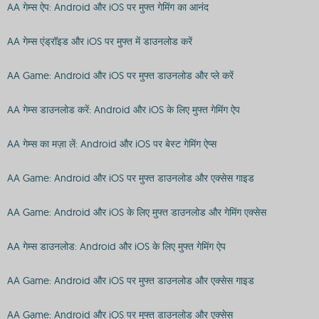
AA गेम्स ऐप: Android और iOS पर मुफ्त गेमिंग का आनंद
AA गेम्स एंड्रॉइड और iOS पर मुफ्त में डाउनलोड करें
AA Game: Android और iOS पर मुफ्त डाउनलोड और प्ले करें
AA गेम्स डाउनलोड करें: Android और iOS के लिए मुफ्त गेमिंग ऐप
AA गेम्स का मज़ा लें: Android और iOS पर बेस्ट गेमिंग ऐप्स
AA Game: Android और iOS पर मुफ्त डाउनलोड और एक्सेस गाइड
AA Game: Android और iOS के लिए मुफ्त डाउनलोड और गेमिंग एक्सेस
AA गेम्स डाउनलोड: Android और iOS के लिए मुफ्त गेमिंग ऐप
AA Game: Android और iOS पर मुफ्त डाउनलोड और एक्सेस गाइड
AA Game: Android और iOS पर मुफ्त डाउनलोड और एक्सेस