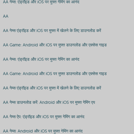
AA गेम्स: एंड्रॉइड और iOS पर मुफ्त गेमिंग का आनंद
AA
AA गेम्स एंड्रॉइड और iOS पर मुफ्त में खेलने के लिए डाउनलोड करें
AA Game: Android और iOS पर मुफ्त डाउनलोड और एक्सेस गाइड
AA गेम्स: एंड्रॉइड और iOS पर मुफ्त गेमिंग का आनंद
AA Game: Android और iOS पर मुफ्त डाउनलोड और एक्सेस गाइड
AA गेम्स एंड्रॉइड और iOS पर मुफ्त में खेलने के लिए डाउनलोड करें
AA गेम्स डाउनलोड करें: Android और iOS पर मुफ्त गेमिंग एप
AA गेम्स ऐप: एंड्रॉइड और iOS पर मुफ्त गेमिंग का आनंद
AA गेम्स: Android और iOS पर मुफ्त गेमिंग का आनंद