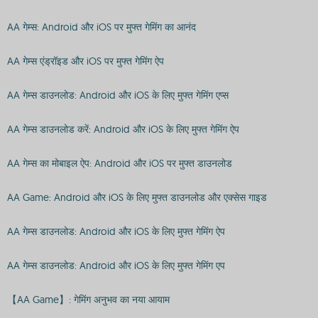
AA गेम्स: Android और iOS पर मुफ्त गेमिंग का आनंद
AA गेम्स एंड्रॉइड और iOS पर मुफ्त गेमिंग ऐप
AA गेम्स डाउनलोड: Android और iOS के लिए मुफ्त गेमिंग एप्स
AA गेम्स डाउनलोड करें: Android और iOS के लिए मुफ्त गेमिंग ऐप
AA गेम्स का मोबाइल ऐप: Android और iOS पर मुफ्त डाउनलोड
AA Game: Android और iOS के लिए मुफ्त डाउनलोड और एक्सेस गाइड
AA गेम्स डाउनलोड: Android और iOS के लिए मुफ्त गेमिंग ऐप
AA गेम्स डाउनलोड: Android और iOS के लिए मुफ्त गेमिंग एप
【AA Game】: गेमिंग अनुभव का नया आयाम