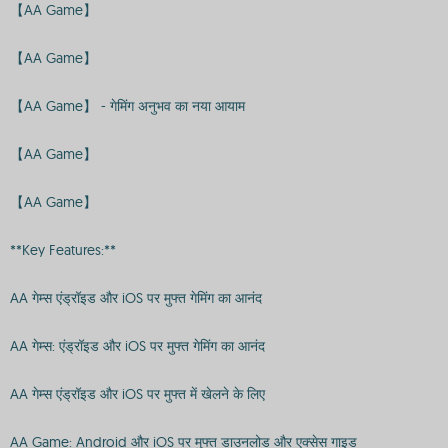
【AA Game】
【AA Game】
【AA Game】 - गेमिंग अनुभव का नया आयाम
【AA Game】
【AA Game】
**Key Features:**
AA गेम्स एंड्रॉइड और iOS पर मुफ्त गेमिंग का आनंद
AA गेम्स: एंड्रॉइड और iOS पर मुफ्त गेमिंग का आनंद
AA गेम्स एंड्रॉइड और iOS पर मुफ्त में खेलने के लिए
AA Game: Android और iOS पर मुफ्त डाउनलोड और एक्सेस गाइड