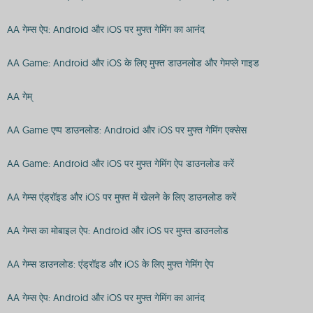
AA गेम्स ऐप: Android और iOS पर मुफ्त गेमिंग का आनंद
AA Game: Android और iOS के लिए मुफ्त डाउनलोड और गेमप्ले गाइड
AA गेम्
AA Game एप्प डाउनलोड: Android और iOS पर मुफ्त गेमिंग एक्सेस
AA Game: Android और iOS पर मुफ्त गेमिंग ऐप डाउनलोड करें
AA गेम्स एंड्रॉइड और iOS पर मुफ्त में खेलने के लिए डाउनलोड करें
AA गेम्स का मोबाइल ऐप: Android और iOS पर मुफ्त डाउनलोड
AA गेम्स डाउनलोड: एंड्रॉइड और iOS के लिए मुफ्त गेमिंग ऐप
AA गेम्स ऐप: Android और iOS पर मुफ्त गेमिंग का आनंद