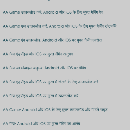
AA Game डाउनलोड करें: Android और iOS के लिए मुफ्त गेमिंग ऐप
AA Game एप्प डाउनलोड करें: Android और iOS के लिए मुफ्त गेमिंग प्लेटफॉर्म
AA Game ऐप डाउनलोड: Android और iOS पर मुफ्त गेमिंग एक्सेस
AA गेम्स एंड्रॉइड और iOS पर मुफ्त गेमिंग अनुभव
AA गेम्स का मोबाइल अनुभव: Android और iOS पर गेमिंग
AA गेम्स एंड्रॉइड और iOS पर मुफ्त में खेलने के लिए डाउनलोड करें
AA गेम्स एंड्रॉइड और iOS पर मुफ्त में डाउनलोड करें
AA Game: Android और iOS के लिए मुफ्त डाउनलोड और गेमप्ले गाइड
AA गेम्स: Android और iOS पर मुफ्त गेमिंग का आनंद