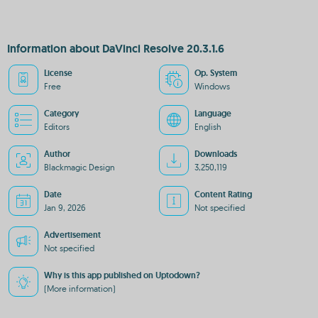
Information about DaVinci Resolve 20.3.1.6
License
Op. System
Free
Windows
Category
Language
Editors
English
Author
Downloads
Blackmagic Design
3,250,119
Date
Content Rating
Jan 9, 2026
Not specified
Advertisement
Not specified
Why is this app published on Uptodown?
(More information)