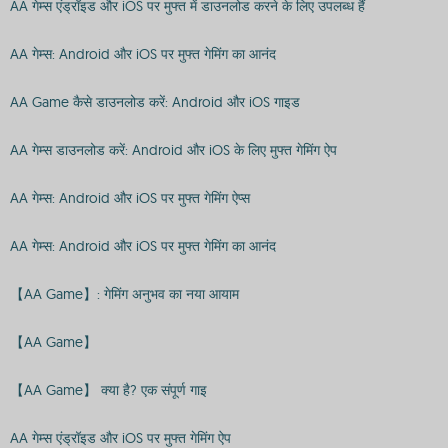
AA गेम्स एंड्रॉइड और iOS पर मुफ्त में डाउनलोड करने के लिए उपलब्ध हैं
AA गेम्स: Android और iOS पर मुफ्त गेमिंग का आनंद
AA Game कैसे डाउनलोड करें: Android और iOS गाइड
AA गेम्स डाउनलोड करें: Android और iOS के लिए मुफ्त गेमिंग ऐप
AA गेम्स: Android और iOS पर मुफ्त गेमिंग ऐप्स
AA गेम्स: Android और iOS पर मुफ्त गेमिंग का आनंद
【AA Game】: गेमिंग अनुभव का नया आयाम
【AA Game】
【AA Game】 क्या है? एक संपूर्ण गाइ
AA गेम्स एंड्रॉइड और iOS पर मुफ्त गेमिंग ऐप