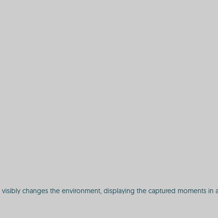
isibly changes the environment, displaying the captured moments in a l