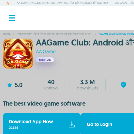
AA.GAME पर GENSHIN IMPACT APK डाउनलोड करें: ANDROID और IOS गाइड
AA GAME - AND
HOME
/
**गेम डाउनलोड** - चुनिंदा गेम्स को ऑफ़लाइन खेलने के लिए डाउनलोड करने का अनुभाग।
/
AAGAME CLUB: ANDROID और IOS के
AAGame Club: Android और i
AA.Game
#2
EDITORS
40
3.3 M
5.0
reviews
downloads
The best video game software
Download App Now
Go to Login
20.3.1.6