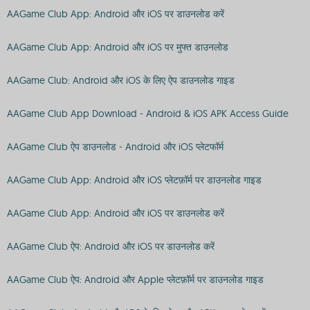
AAGame Club App: Android और iOS पर डाउनलोड करें
AAGame Club App: Android और iOS पर मुफ्त डाउनलोड
AAGame Club: Android और iOS के लिए ऐप डाउनलोड गाइड
AAGame Club App Download - Android & iOS APK Access Guide
AAGame Club ऐप डाउनलोड - Android और iOS प्लेटफॉर्म
AAGame Club App: Android और iOS प्लेटफ़ॉर्म पर डाउनलोड गाइड
AAGame Club App: Android और iOS पर डाउनलोड करें
AAGame Club ऐप: Android और iOS पर डाउनलोड करें
AAGame Club ऐप: Android और Apple प्लेटफ़ॉर्म पर डाउनलोड गाइड