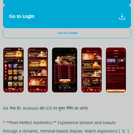
Go to Login
>GO TO LOGIN
AA गेम्स ऐप: Android और iOS पर मुफ्त गेमिंग का आनंद
* **Pixel-Perfect Aesthetics:** Experience tension and beauty
through a dynamic, terminal-based display. Watch explosions (`%`)