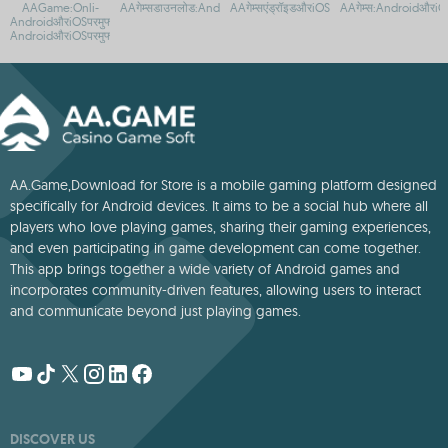
मुफ्त गेमिंग एप
गेमिंग ऐप
का अनुभव
डाउनलोड करें
AAGame:Onli-
AAगेम्सडाउनलोड:AndroidऔरiOSकेलिएमुफ्तगेमिंगएपAAगेम्सएंड्रॉइडऔरiOS
AAगेम्सएंड्रॉइडऔरiOSपरमुफ्तमेंडाउनलोडकरेंAA
AAगेम्स:AndroidऔरiO
AndroidऔरiOSपरमुफ्तगेमिंगएपAAGame:Onli-
AndroidऔरiOSपरमुफ्तडाउनलोडAAGame:Onli
AA.Game,Download for Store is a mobile gaming platform designed
specifically for Android devices. It aims to be a social hub where all
players who love playing games, sharing their gaming experiences,
and even participating in game development can come together.
This app brings together a wide variety of Android games and
incorporates community-driven features, allowing users to interact
and communicate beyond just playing games.
DISCOVER US