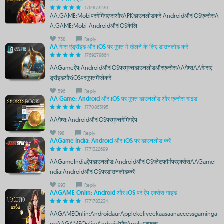
1769173230
AA.GAME:Mobiपरगेमिंगएप्सऔरAPKडाउनलोडकरें|AndroidऔरiOSएक्सेसA
A.GAME:Mobi-AndroidऔरiOSकेलि
738
Reply
AA गेम्स एंड्रॉइड और iOS पर मुफ्त में खेलने के लिए डाउनलोड करें
1769279664
AAGameऐप:AndroidऔरiOSपरमुफ्तडाउनलोडऔरएक्सेसAAगेम्सAAगेम्सएं
ड्रॉइडऔरiOSपरमुफ्तमेंप्लेकरें
596
Reply
AA Game: Android और iOS पर मुफ्त डाउनलोड और एक्सेस गाइड
1770863195
AAगेम्स:AndroidऔरiOSपरमुफ्तगेमिंगऐप
198
Reply
AAGame India: Android और iOS पर डाउनलोड करें
1771322699
AAGameIndiaऐपडाउनलोड:AndroidऔरiOSप्लेटफॉर्मपरएक्सेसAAGameI
ndia:AndroidऔरiOSपरडाउनलोडकरें
993
Reply
AAGAME Onlin: Android और iOS पर ऐप एक्सेस गाइड
1771783234
AAGAMEOnlin:AndroidaurApplekeliyeekaasaanaccessgaminga
ppAAGAMEOnlin:AndroidऔरAppleपरएक्स