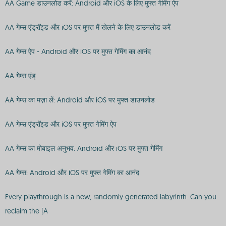
AA Game डाउनलोड करें: Android और iOS के लिए मुफ्त गेमिंग ऐप
AA गेम्स एंड्रॉइड और iOS पर मुफ्त में खेलने के लिए डाउनलोड करें
AA गेम्स ऐप - Android और iOS पर मुफ्त गेमिंग का आनंद
AA गेम्स एंड्
AA गेम्स का मज़ा लें: Android और iOS पर मुफ्त डाउनलोड
AA गेम्स एंड्रॉइड और iOS पर मुफ्त गेमिंग ऐप
AA गेम्स का मोबाइल अनुभव: Android और iOS पर मुफ्त गेमिंग
AA गेम्स: Android और iOS पर मुफ्त गेमिंग का आनंद
Every playthrough is a new, randomly generated labyrinth. Can you
reclaim the [A