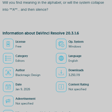
Will you find meaning in the alphabet, or will the system collapse
into **A**... and then silence?
Information about DaVinci Resolve 20.3.1.6
License
Op. System
Free
Windows
Category
Language
Editors
English
Author
Downloads
Blackmagic Design
3,250,119
Date
Content Rating
Jan 9, 2026
Not specified
Advertisement
Not specified