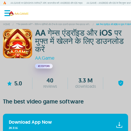
AA.GAME पर GENSHIN IMPACT APK डाउनलोड करें: ANDROID और IOS गाइड
AA GAME - ANDROID और IOS के लिए मुफ्त डाउ
HOME
/
**गेम एक्सप्लोर करें** - विभिन्न श्रेणियों और टैग्स के तहत हज़ारों ब्राउज़र गेम्स ब्राउज़ करें।
/
AA गेम्स एंड्रॉइड और IOS पर मुफ्त में खे
AA गेम्स एंड्रॉइड और iOS पर
मुफ्त में खेलने के लिए डाउनलोड
करें
AA.Game
#2
EDITORS
40
3.3 M
5.0
reviews
downloads
The best video game software
Download App Now
20.3.1.6