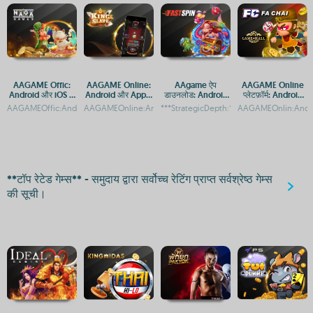
AAGAME Offic:
AAGAME Online:
AAgame ऐप
AAGAME Online
Android और iOS के
Android और Apple
डाउनलोड: Android
प्लेटफ़ॉर्म: Android
लिए ऐप डाउनलोड गाइड
के लिए APP और APK
और iOS प्लेटफ़ॉर्म पर
और iOS के लिए एक्सेस
AAGAMEOffic:AndroidऔरiOSकेलिएऐपडाउनलोडगाइडAAGAMEOffic:AndroidऔरiOSकेलि
AAGAMEOnline:AndroidऔरAppleपरएक्सेसकरें,APPऔरAPKडाउनलो
***StrategicDepth:**Masteraunique[comb
AAGAMEOnlin:Andro
एक्सेस
गेमिंग एक्सेस
गाइड
**टॉप रेटेड गेम्स** - समुदाय द्वारा सर्वोच्च रेटिंग प्राप्त सर्वश्रेष्ठ गेम्स
की सूची।