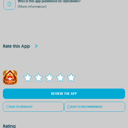
Why is this app published on Uptodown?
(More information)
Rate this App
REVIEW THE APP
ADD TO WISHLIST
ADD TO RECOMMENDED
Rating