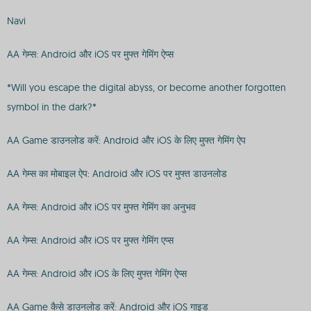
Navi
AA गेम्स: Android और iOS पर मुफ्त गेमिंग ऐप्स
*Will you escape the digital abyss, or become another forgotten
symbol in the dark?*
AA Game डाउनलोड करें: Android और iOS के लिए मुफ्त गेमिंग ऐप
AA गेम्स का मोबाइल ऐप: Android और iOS पर मुफ्त डाउनलोड
AA गेम्स: Android और iOS पर मुफ्त गेमिंग का अनुभव
AA गेम्स: Android और iOS पर मुफ्त गेमिंग एप्स
AA गेम्स: Android और iOS के लिए मुफ्त गेमिंग ऐप्स
AA Game कैसे डाउनलोड करें: Android और iOS गाइड