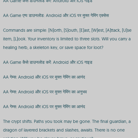
AA Game कैसे डाउनलोड करें: Android और iOS गाइड
AA Game एप्प डाउनलोड: Android और iOS पर मुफ्त गेमिंग एक्सेस
Commands are simple: [N]orth, [S]outh, [E]ast, [W]est, [A]ttack, [U]se
item, [L]ook. Your inventory is limited to three slots. Will you carry a
healing herb, a skeleton key, or save space for loot?
AA Game कैसे डाउनलोड करें: Android और iOS गाइड
AA गेम्स: Android और iOS पर मुफ्त गेमिंग का आनंद
AA गेम्स: Android और iOS पर मुफ्त गेमिंग का अनुभव
AA गेम्स: Android और iOS पर मुफ्त गेमिंग का आनंद
The crypt shifts. Paths you took may be gone. The final guardian, a
dragon of layered brackets and slashes, awaits. There is no one