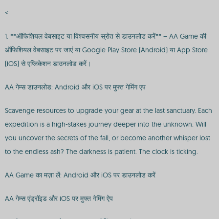
<
1. **ऑफिशियल वेबसाइट या विश्वसनीय स्रोत से डाउनलोड करें** – AA Game की
ऑफिशियल वेबसाइट पर जाएं या Google Play Store (Android) या App Store
(iOS) से एप्लिकेशन डाउनलोड करें।
AA गेम्स डाउनलोड: Android और iOS पर मुफ्त गेमिंग एप
Scavenge resources to upgrade your gear at the last sanctuary. Each
expedition is a high-stakes journey deeper into the unknown. Will
you uncover the secrets of the fall, or become another whisper lost
to the endless ash? The darkness is patient. The clock is ticking.
AA Game का मज़ा लें: Android और iOS पर डाउनलोड करें
AA गेम्स एंड्रॉइड और iOS पर मुफ्त गेमिंग ऐप