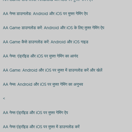
AA गेम्स डाउनलोड: Android और iOS पर मुफ्त गेमिंग ऐप
AA Game डाउनलोड करें: Android और iOS के लिए मुफ्त गेमिंग ऐप
AA Game कैसे डाउनलोड करें: Android और iOS गाइड
AA गेम्स: एंड्रॉइड और iOS पर मुफ्त गेमिंग का आनंद
AA Game: Android और iOS पर मुफ्त में डाउनलोड करें और खेलें
AA गेम्स: Android और iOS पर मुफ्त गेमिंग का अनुभव
<
AA गेम्स एंड्रॉइड और iOS पर मुफ्त गेमिंग ऐप
AA गेम्स एंड्रॉइड और iOS पर मुफ्त में डाउनलोड करें