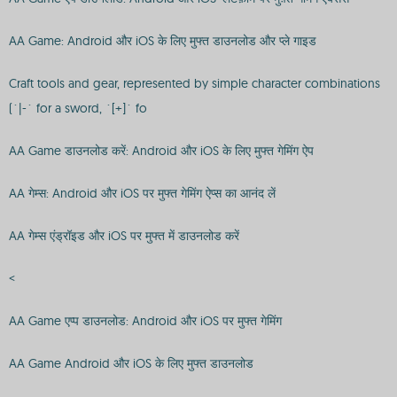
AA Game: Android और iOS के लिए मुफ्त डाउनलोड और प्ले गाइड
Craft tools and gear, represented by simple character combinations
(`|-` for a sword, `[+]` fo
AA Game डाउनलोड करें: Android और iOS के लिए मुफ्त गेमिंग ऐप
AA गेम्स: Android और iOS पर मुफ्त गेमिंग ऐप्स का आनंद लें
AA गेम्स एंड्रॉइड और iOS पर मुफ्त में डाउनलोड करें
<
AA Game एप्प डाउनलोड: Android और iOS पर मुफ्त गेमिंग
AA Game Android और iOS के लिए मुफ्त डाउनलोड