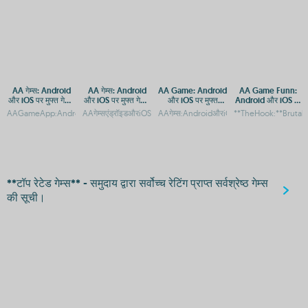
AA गेम्स: Android
AA गेम्स: Android
AA Game: Android
AA Game Funn:
और iOS पर मुफ्त गेमिंग
और iOS पर मुफ्त गेमिंग
और iOS पर मुफ्त
Android और iOS पर
का अनुभव
का आनंद
डाउनलोड और एक्सेस
मज़ेदार गेमिंग अनुभव
AAGameApp:AndroidऔरiOSपरमुफ्तडाउनलोडऔरएक्सेसAAगेम्सऐप:AndroidऔरiOSपरमुफ्तगेम
AAगेम्सएंड्रॉइडऔरiOSपरमुफ्तमेंडाउनलोडकरेंAAगेम्सएंड्रॉइडऔरiOSपरमुफ्तमे
AAगेम्स:AndroidऔरiOSपरमुफ्तगेमिंगएप्सAAगेम्स
**TheHook:**Brutall
गाइड
**टॉप रेटेड गेम्स** - समुदाय द्वारा सर्वोच्च रेटिंग प्राप्त सर्वश्रेष्ठ गेम्स
की सूची।