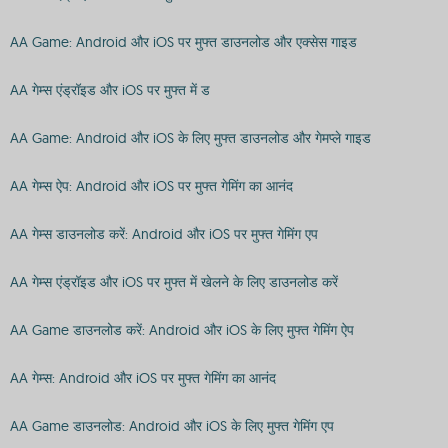
AA Game: Android और iOS पर मुफ्त डाउनलोड और एक्सेस गाइड
AA गेम्स एंड्रॉइड और iOS पर मुफ्त में ड
AA Game: Android और iOS के लिए मुफ्त डाउनलोड और गेमप्ले गाइड
AA गेम्स ऐप: Android और iOS पर मुफ्त गेमिंग का आनंद
AA गेम्स डाउनलोड करें: Android और iOS पर मुफ्त गेमिंग एप
AA गेम्स एंड्रॉइड और iOS पर मुफ्त में खेलने के लिए डाउनलोड करें
AA Game डाउनलोड करें: Android और iOS के लिए मुफ्त गेमिंग ऐप
AA गेम्स: Android और iOS पर मुफ्त गेमिंग का आनंद
AA Game डाउनलोड: Android और iOS के लिए मुफ्त गेमिंग एप