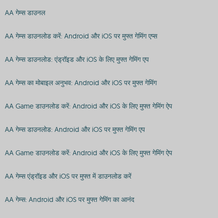
AA गेम्स डाउनल
AA गेम्स डाउनलोड करें: Android और iOS पर मुफ्त गेमिंग एप्स
AA गेम्स डाउनलोड: एंड्रॉइड और iOS के लिए मुफ्त गेमिंग एप
AA गेम्स का मोबाइल अनुभव: Android और iOS पर मुफ्त गेमिंग
AA Game डाउनलोड करें: Android और iOS के लिए मुफ्त गेमिंग ऐप
AA गेम्स डाउनलोड: Android और iOS पर मुफ्त गेमिंग एप
AA Game डाउनलोड करें: Android और iOS के लिए मुफ्त गेमिंग ऐप
AA गेम्स एंड्रॉइड और iOS पर मुफ्त में डाउनलोड करें
AA गेम्स: Android और iOS पर मुफ्त गेमिंग का आनंद