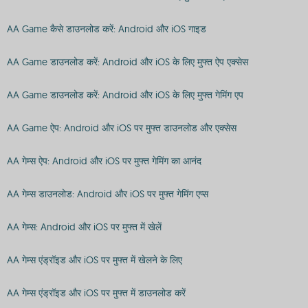
AA Game कैसे डाउनलोड करें: Android और iOS गाइड
AA Game डाउनलोड करें: Android और iOS के लिए मुफ्त ऐप एक्सेस
AA Game डाउनलोड करें: Android और iOS के लिए मुफ्त गेमिंग एप
AA Game ऐप: Android और iOS पर मुफ्त डाउनलोड और एक्सेस
AA गेम्स ऐप: Android और iOS पर मुफ्त गेमिंग का आनंद
AA गेम्स डाउनलोड: Android और iOS पर मुफ्त गेमिंग एप्स
AA गेम्स: Android और iOS पर मुफ्त में खेलें
AA गेम्स एंड्रॉइड और iOS पर मुफ्त में खेलने के लिए
AA गेम्स एंड्रॉइड और iOS पर मुफ्त में डाउनलोड करें