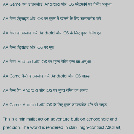
AA Game एप्प डाउनलोड: Android और iOS प्लेटफ़ॉर्म पर गेमिंग अनुभव
AA गेम्स एंड्रॉइड और iOS पर मुफ्त में खेलने के लिए डाउनलोड करें
AA गेम्स डाउनलोड करें: Android और iOS के लिए मुफ्त गेमिंग एप
AA गेम्स एंड्रॉइड और iOS पर मुफ
AA गेम्स: Android और iOS पर मुफ्त गेमिंग ऐप्स का अनुभव
AA Game कैसे डाउनलोड करें: Android और iOS गाइड
AA गेम्स ऐप: Android और iOS पर मुफ्त गेमिंग का आनंद
AA Game: Android और iOS के लिए मुफ्त डाउनलोड और प्ले गाइड
This is a minimalist action-adventure built on atmosphere and
precision. The world is rendered in stark, high-contrast ASCII art,