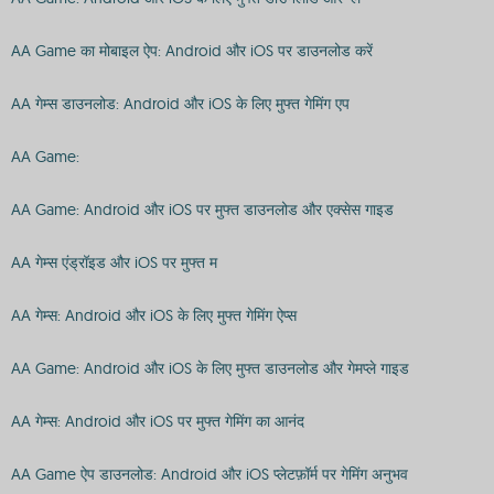
AA Game का मोबाइल ऐप: Android और iOS पर डाउनलोड करें
AA गेम्स डाउनलोड: Android और iOS के लिए मुफ्त गेमिंग एप
AA Game:
AA Game: Android और iOS पर मुफ्त डाउनलोड और एक्सेस गाइड
AA गेम्स एंड्रॉइड और iOS पर मुफ्त म
AA गेम्स: Android और iOS के लिए मुफ्त गेमिंग ऐप्स
AA Game: Android और iOS के लिए मुफ्त डाउनलोड और गेमप्ले गाइड
AA गेम्स: Android और iOS पर मुफ्त गेमिंग का आनंद
AA Game ऐप डाउनलोड: Android और iOS प्लेटफ़ॉर्म पर गेमिंग अनुभव