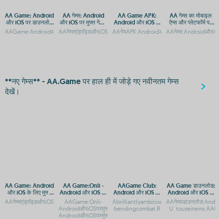
AA Game: Android
AA गेम्स: Android
AA Game APK:
AA गेम्स का मोबाइल
और iOS पर डाउनलोड
और iOS पर मुफ्त गेमिंग
Android और iOS के
ऐप्स और प्लेटफॉर्म पर
और एक्सेस गाइड
का आनंद
लिए डाउनलोड गाइड
एक्सेस
AAGame:AndroidऔरiOSपरडाउनलोडऔरएक्सेसगाइडAAGame:AndroidऔरiOSपरडाउनलोडऔ
AAगेम्सएंड्रॉइडऔरiOSपरमुफ्तमेंडाउनलोडकरेंAAGame:AndroidऔरiOSपर
AAगेमAPK:AndroidऔरiOSकेलिएमुफ्तडाउनलो
AAगेम्स:AndroidऔरiOSप
**नए गेम्स** - AA.Game पर हाल ही में जोड़े गए नवीनतम गेम्स
देखें।
AA Game: Android
AA Game:Onli -
AAGame Club:
AA Game डाउनलोड:
और iOS के लिए मुफ्त
Android और iOS पर
Android और iOS पर
Android और iOS के
डाउनलोड और प्ले
मुफ्त गेमिंग ऐप
मुफ्त गेमिंग ऐप
लिए मुफ्त गेमिंग एप
AAगेम्सएंड्रॉइडऔरiOSपरमुफ्तमेंखेलनेकेलिएडाउनलोडकरेंAAGameडाउनलोडकरें:AndroidऔरiOSकेल
AAGame:Onli-
Abrilliantlyambitiousblendofdeepcraftin
AAगेम्सडाउनलोड:Androi
AndroidऔरiOSपरमुफ्तडाउनलोडAAGame:Onli-
bendingcombat.R
`U`touseitems.AAGa
AndroidऔरiOSपरमुफ्तगेमिंगऐपAAGame:Onli