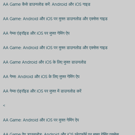
AA Game कैसे डाउनलोड करें: Android और iOS गाइड
AA Game: Android और iOS पर मुफ्त डाउनलोड और एक्सेस गाइड
AA गेम्स एंड्रॉइड और iOS पर मुफ्त गेमिंग ऐप
AA Game: Android और iOS पर मुफ्त डाउनलोड और एक्सेस गाइड
AA Game Android और iOS के लिए मुफ्त डाउनलोड
AA गेम्स: Android और iOS के लिए मुफ्त गेमिंग ऐप
AA गेम्स एंड्रॉइड और iOS पर मुफ्त में डाउनलोड करें
<
AA Game: Android और iOS पर मुफ्त गेमिंग ऐप
AA Game ऐप डाउनलोड: Android और iOS प्लेटफ़ॉर्म पर मुफ़्त गेमिंग एक्सेस