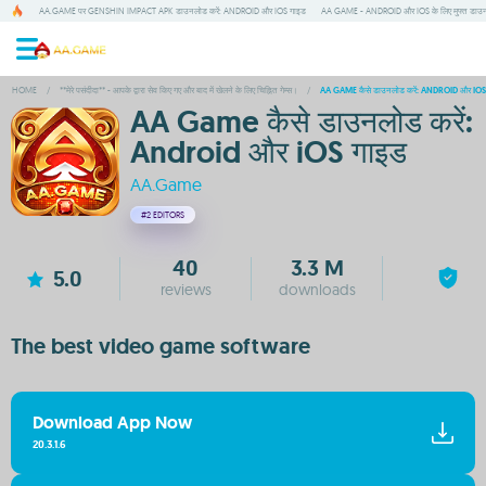
AA.GAME पर GENSHIN IMPACT APK डाउनलोड करें: ANDROID और IOS गाइड
AA GAME - ANDROID और IOS के लिए मुफ्त डाउ
HOME
/
**मेरे पसंदीदा** - आपके द्वारा सेव किए गए और बाद में खेलने के लिए चिह्नित गेम्स।
/
AA GAME कैसे डाउनलोड करें: ANDROID और IOS
AA Game कैसे डाउनलोड करें:
Android और iOS गाइड
AA.Game
#2
EDITORS
40
3.3 M
5.0
reviews
downloads
The best video game software
Download App Now
20.3.1.6