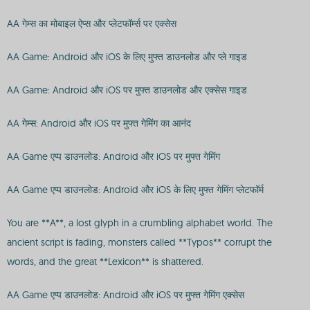
AA गेम्स का मोबाइल ऐप्स और प्लेटफॉर्म्स पर एक्सेस
AA Game: Android और iOS के लिए मुफ्त डाउनलोड और प्ले गाइड
AA Game: Android और iOS पर मुफ्त डाउनलोड और एक्सेस गाइड
AA गेम्स: Android और iOS पर मुफ्त गेमिंग का आनंद
AA Game एप्प डाउनलोड: Android और iOS पर मुफ्त गेमिंग
AA Game एप्प डाउनलोड: Android और iOS के लिए मुफ्त गेमिंग प्लेटफॉर्म
You are **A**, a lost glyph in a crumbling alphabet world. The
ancient script is fading, monsters called **Typos** corrupt the
words, and the great **Lexicon** is shattered.
AA Game एप्प डाउनलोड: Android और iOS पर मुफ्त गेमिंग एक्सेस