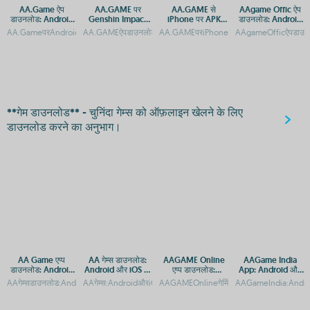
AA.Game ऐप
AA.GAME पर
AA.GAME से
AAgame Offic ऐप
डाउनलोड: Android
Genshin Impact
iPhone पर APK
डाउनलोड: Android
और iOS प्लेटफ़ॉर्म पर
APK डाउनलोड करें -
फ़ाइलें कैसे डाउनलोड
और iOS प्लेटफ़ॉर्म पर
AA.GameपरAndroidऔरiOSकेलिएगेम्सडाउनलोडकरेंAA.Gameपरगेमिंगअनुभव:ऐप्सऔरप्लेटफॉर्मएक्
AA.GAMEऐपडाउनलोड:AndroidऔरiOSप्लेटफ़ॉर्मपरगेमिंगएक्सेस
AA.GAMEपरiPhoneकेलिएAndroidऐप्सकैसेडाउ
AAgameOfficऐपडाउनलो
गेमिंग एक्सेस
Android और iOS
करें
एक्सेस गाइड
गाइड
**गेम डाउनलोड** - चुनिंदा गेम्स को ऑफ़लाइन खेलने के लिए
डाउनलोड करने का अनुभाग।
AA Game एप्प
AA गेम्स डाउनलोड:
AAGAME Online
AAGame India
डाउनलोड: Android
Android और iOS पर
एप्प डाउनलोड:
App: Android और
और iOS पर मुफ्त गेमिंग
मुफ्त गेमिंग एप
Android और iOS
iOS पर डाउनलोड करें
AAगेम्सडाउनलोड:AndroidऔरiOSकेलिएमुफ्तगेमिंगऐपAAगेम्स:AndroidऔरiOSपरमुफ्तगेमिंगकाआनंदA
AAगेम्स:AndroidऔरiOSपरमुफ्तमेंडाउनलोडकरेंAAGameडाउनलोडकरें:And
AAGAMEOnlineगेमिंगप्लेटफ़ॉर्म:Androidऔ
AAGameIndia:Androi
प्लेटफ़ॉर्म गाइड