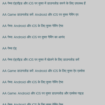
AA गेम्स एंड्रॉइड और iOS पर मुफ्त में डाउनलोड करने के लिए उपलब्ध हैं
AA Game डाउनलोड करें: Android और iOS पर मुफ्त गेमिंग एप
AA गेम्स: Android और iOS के लिए मुफ्त गेमिंग ऐप्स
AA गेम्स: Android और iOS पर मुफ्त गेमिंग का आनंद
AA गेम्स एंड्
AA गेम्स एंड्रॉइड और iOS पर मुफ्त में खेलने के लिए डाउनलोड करें
AA Game डाउनलोड करें: Android और iOS के लिए मुफ्त ऐप एक्सेस
AA गेम्स: Android और iOS के लिए मुफ्त गेमिंग ऐप्स
AA Game: Android और iOS पर मुफ्त डाउनलोड और एक्सेस गाइड
AA गेम्स: Android और iOS के लिए मुफ्त गेमिंग ऐप्स