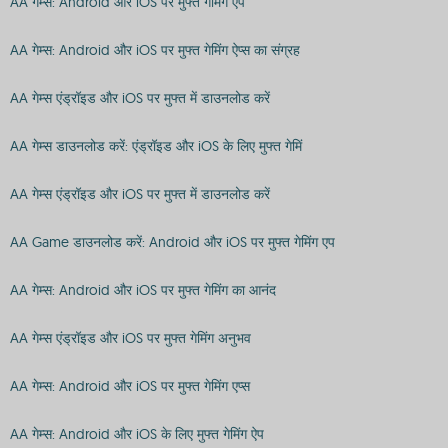
AA गेम्स: Android और iOS पर मुफ्त गेमिंग ऐप
AA गेम्स: Android और iOS पर मुफ्त गेमिंग ऐप्स का संग्रह
AA गेम्स एंड्रॉइड और iOS पर मुफ्त में डाउनलोड करें
AA गेम्स डाउनलोड करें: एंड्रॉइड और iOS के लिए मुफ्त गेमिं
AA गेम्स एंड्रॉइड और iOS पर मुफ्त में डाउनलोड करें
AA Game डाउनलोड करें: Android और iOS पर मुफ्त गेमिंग एप
AA गेम्स: Android और iOS पर मुफ्त गेमिंग का आनंद
AA गेम्स एंड्रॉइड और iOS पर मुफ्त गेमिंग अनुभव
AA गेम्स: Android और iOS पर मुफ्त गेमिंग एप्स
AA गेम्स: Android और iOS के लिए मुफ्त गेमिंग ऐप