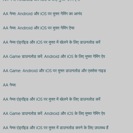
AA गेम्स: Android और iOS पर मुफ्त गेमिंग का आनंद
AA गेम्स: Android और iOS पर मुफ्त गेमिंग ऐप्स
AA गेम्स एंड्रॉइड और iOS पर मुफ्त में खेलने के लिए डाउनलोड करें
AA Game डाउनलोड करें: Android और iOS के लिए मुफ्त गेमिंग ऐप
AA Game: Android और iOS पर मुफ्त डाउनलोड और एक्सेस गाइड
AA गेम्स:
AA गेम्स एंड्रॉइड और iOS पर मुफ्त में खेलने के लिए डाउनलोड करें
AA Game डाउनलोड करें: Android और iOS के लिए मुफ्त गेमिंग ऐप
AA गेम्स एंड्रॉइड और iOS पर मुफ्त में डाउनलोड करने के लिए उपलब्ध हैं