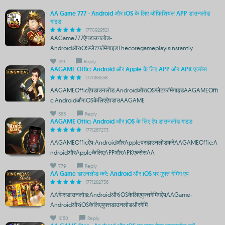
AA Game 777 - Android और iOS के लिए ऑफिशियल APP डाउनलोड
गाइड
1770929521
AAGame777ऐपडाउनलोड-
AndroidऔरiOSप्लेटफ़ॉर्मगाइडThecoregameplayisinstantly
129
Reply
AAGAME Offic: Android और Apple के लिए APP और APK एक्सेस
1771183558
AAGAMEOfficऐपडाउनलोड:AndroidऔरiOSप्लेटफ़ॉर्मगाइडAAGAMEOffi
c:AndroidऔरiOSकेलिएऐपडाउAAGAME
363
Reply
AAGAME Offic: Android और iOS के लिए ऐप डाउनलोड गाइड
1771267273
AAGAMEOfficऐप:AndroidऔरAppleपरडाउनलोडकरेंAAGAMEOffic:A
ndroidऔरAppleकेलिएAPPऔरAPKएक्सेसAA
779
Reply
AA Game डाउनलोड करें: Android और iOS पर मुफ्त गेमिंग एप
1771282736
AAगेम्सडाउनलोड:AndroidऔरiOSकेलिएमुफ्तगेमिंगऐपAAGame-
AndroidऔरiOSकेलिएमुफ्तडाउनलोडऔरगेमिं
1050
Reply