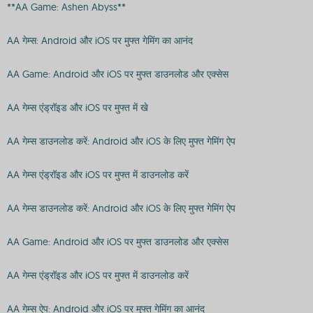
**AA Game: Ashen Abyss**
AA गेम्स: Android और iOS पर मुफ्त गेमिंग का आनंद
AA Game: Android और iOS पर मुफ्त डाउनलोड और एक्सेस
AA गेम्स एंड्रॉइड और iOS पर मुफ्त में खे
AA गेम्स डाउनलोड करें: Android और iOS के लिए मुफ्त गेमिंग ऐप
AA गेम्स एंड्रॉइड और iOS पर मुफ्त में डाउनलोड करें
AA गेम्स डाउनलोड करें: Android और iOS के लिए मुफ्त गेमिंग ऐप
AA Game: Android और iOS पर मुफ्त डाउनलोड और एक्सेस
AA गेम्स एंड्रॉइड और iOS पर मुफ्त में डाउनलोड करें
AA गेम्स ऐप: Android और iOS पर मुफ्त गेमिंग का आनंद