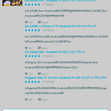
AA.GAME:Stor - Android और iOS पर मुफ्त गेम्स डाउनलोड करें
1771658303
AA.GAME:Stor-AndroidऔरiOSकेलिएमुफ्तगेमडाउनलोडAA.GAME:Stor-
AndroidऔरiOSपरमुफ्तगेम्सडाउनलो
733
Reply
AA.GAME पर iPhone के लिए Android ऐप्स कैसे डाउनलोड करें
1771790548
AA.GAMEiPhoneऐप:AndroidऔरiOSपरमुफ्तगेमडाउनलोडकरेंAA.GAMEप
रiPhoneकेलिएAndroiAA.GAMEसेiPho
967
Reply
AA Game:Onli - Android और iOS पर मुफ्त गेमिंग एप
1771945415
AAGame:Onli-AndroidऔरiOSपरडाउनलोडकरेंAAGame:Onli-
AndroidऔरiOSपरमुफ्तगेमिंगएपAAGame:Onli-
772
Reply
AAgame Offic ऐप डाउनलोड: Android और iOS प्लेटफ़ॉर्म पर गेमिंग एक्सेस
1772397562
AAgameOfficऐपडाउनलोड:AndroidऔरiOSप्लेटफ़ॉर्मपरगेमिंगएक्सेसAAga
meOfficऐपडाउनलोड:Androidऔर
580
Reply