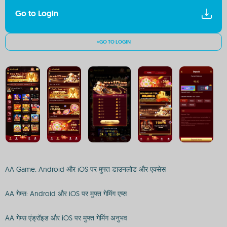
Go to Login
>GO TO LOGIN
AA Game: Android और iOS पर मुफ्त डाउनलोड और एक्सेस
AA गेम्स: Android और iOS पर मुफ्त गेमिंग एप्स
AA गेम्स एंड्रॉइड और iOS पर मुफ्त गेमिंग अनुभव