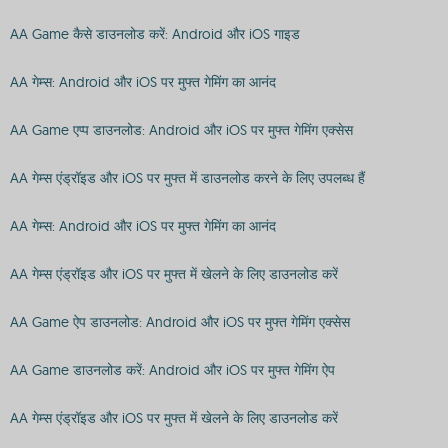
AA Game कैसे डाउनलोड करें: Android और iOS गाइड
AA गेम्स: Android और iOS पर मुफ्त गेमिंग का आनंद
AA Game एप्प डाउनलोड: Android और iOS पर मुफ्त गेमिंग एक्सेस
AA गेम्स एंड्रॉइड और iOS पर मुफ्त में डाउनलोड करने के लिए उपलब्ध हैं
AA गेम्स: Android और iOS पर मुफ्त गेमिंग का आनंद
AA गेम्स एंड्रॉइड और iOS पर मुफ्त में खेलने के लिए डाउनलोड करें
AA Game ऐप डाउनलोड: Android और iOS पर मुफ्त गेमिंग एक्सेस
AA Game डाउनलोड करें: Android और iOS पर मुफ्त गेमिंग ऐप
AA गेम्स एंड्रॉइड और iOS पर मुफ्त में खेलने के लिए डाउनलोड करें