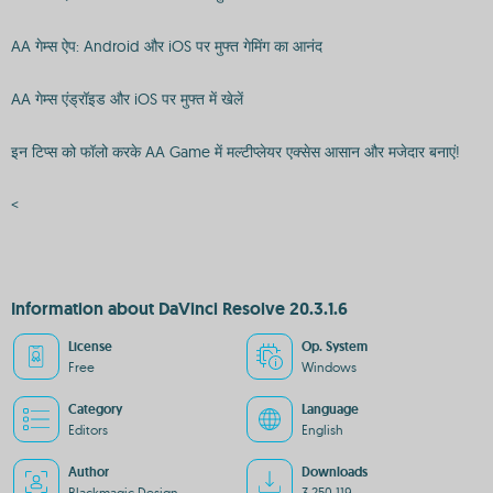
AA गेम्स ऐप: Android और iOS पर मुफ्त गेमिंग का आनंद
AA गेम्स एंड्रॉइड और iOS पर मुफ्त में खेलें
इन टिप्स को फॉलो करके AA Game में मल्टीप्लेयर एक्सेस आसान और मजेदार बनाएं!
<
Information about DaVinci Resolve 20.3.1.6
License
Op. System
Free
Windows
Category
Language
Editors
English
Author
Downloads
Blackmagic Design
3,250,119