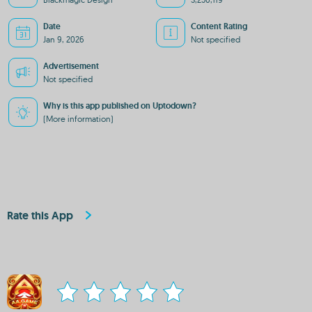
Date
Content Rating
Jan 9, 2026
Not specified
Advertisement
Not specified
Why is this app published on Uptodown?
(More information)
Rate this App