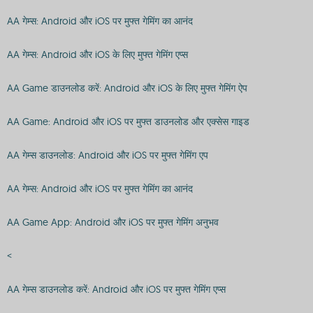
AA गेम्स: Android और iOS पर मुफ्त गेमिंग का आनंद
AA गेम्स: Android और iOS के लिए मुफ्त गेमिंग एप्स
AA Game डाउनलोड करें: Android और iOS के लिए मुफ्त गेमिंग ऐप
AA Game: Android और iOS पर मुफ्त डाउनलोड और एक्सेस गाइड
AA गेम्स डाउनलोड: Android और iOS पर मुफ्त गेमिंग एप
AA गेम्स: Android और iOS पर मुफ्त गेमिंग का आनंद
AA Game App: Android और iOS पर मुफ्त गेमिंग अनुभव
<
AA गेम्स डाउनलोड करें: Android और iOS पर मुफ्त गेमिंग एप्स