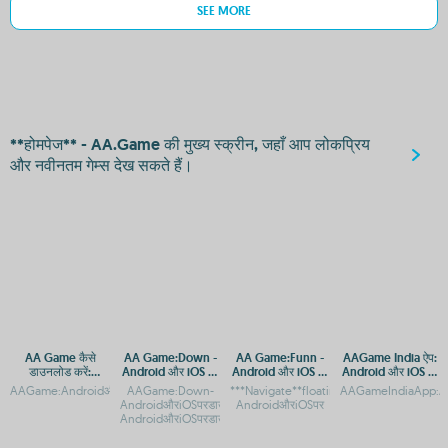
SEE MORE
**होमपेज** - AA.Game की मुख्य स्क्रीन, जहाँ आप लोकप्रिय
और नवीनतम गेम्स देख सकते हैं।
AA Game कैसे
AA Game:Down -
AA Game:Funn -
AAGame India ऐप:
डाउनलोड करें:
Android और iOS पर
Android और iOS पर
Android और iOS पर
Android और iOS
डाउनलोड करें
मज़ेदार गेमिंग अनुभव
डाउनलोड करें
AAGame:AndroidऔरiOSपरमुफ्तडाउनलोडऔरएक्सेसAAगेम्सडाउनलोड:AndroidऔरiOSकेलिएमुफ्त
AAGame:Down-
***Navigate**floatingplatforms,movingh
AAGameIndiaApp:An
गाइड
AndroidऔरiOSपरडाउनलोडऔरएक्सेसगाइडAAGame:Down-
AndroidऔरiOSपर
AndroidऔरiOSपरडाउनलोडकरेंAAGame