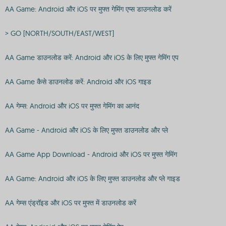
AA Game: Android और iOS पर मुफ्त गेमिंग एप्स डाउनलोड करें
> GO [NORTH/SOUTH/EAST/WEST]
AA Game डाउनलोड करें: Android और iOS के लिए मुफ्त गेमिंग एप
AA Game कैसे डाउनलोड करें: Android और iOS गाइड
AA गेम्स: Android और iOS पर मुफ्त गेमिंग का आनंद
AA Game - Android और iOS के लिए मुफ्त डाउनलोड और प्ले
AA Game App Download - Android और iOS पर मुफ्त गेमिंग
AA Game: Android और iOS के लिए मुफ्त डाउनलोड और प्ले गाइड
AA गेम्स एंड्रॉइड और iOS पर मुफ्त में डाउनलोड करें