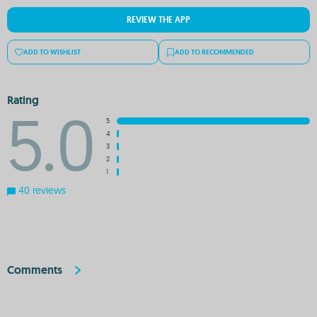
REVIEW THE APP
ADD TO WISHLIST
ADD TO RECOMMENDED
Rating
5.0
5
4
3
2
1
40 reviews
Comments