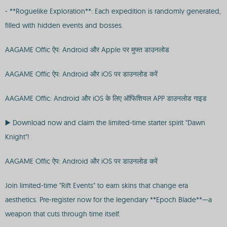
- **Roguelike Exploration**: Each expedition is randomly generated,
filled with hidden events and bosses.
AAGAME Offic ऐप: Android और Apple पर मुफ्त डाउनलोड
AAGAME Offic ऐप: Android और iOS पर डाउनलोड करें
AAGAME Offic: Android और iOS के लिए ऑफिशियल APP डाउनलोड गाइड
▶️ Download now and claim the limited-time starter spirit "Dawn
Knight"!
AAGAME Offic ऐप: Android और iOS पर डाउनलोड करें
Join limited-time "Rift Events" to earn skins that change era
aesthetics. Pre-register now for the legendary **Epoch Blade**—a
weapon that cuts through time itself.