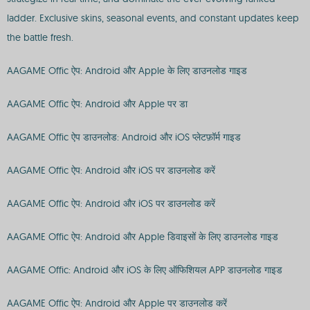
ladder. Exclusive skins, seasonal events, and constant updates keep
the battle fresh.
AAGAME Offic ऐप: Android और Apple के लिए डाउनलोड गाइड
AAGAME Offic ऐप: Android और Apple पर डा
AAGAME Offic ऐप डाउनलोड: Android और iOS प्लेटफ़ॉर्म गाइड
AAGAME Offic ऐप: Android और iOS पर डाउनलोड करें
AAGAME Offic ऐप: Android और iOS पर डाउनलोड करें
AAGAME Offic ऐप: Android और Apple डिवाइसों के लिए डाउनलोड गाइड
AAGAME Offic: Android और iOS के लिए ऑफिशियल APP डाउनलोड गाइड
AAGAME Offic ऐप: Android और Apple पर डाउनलोड करें