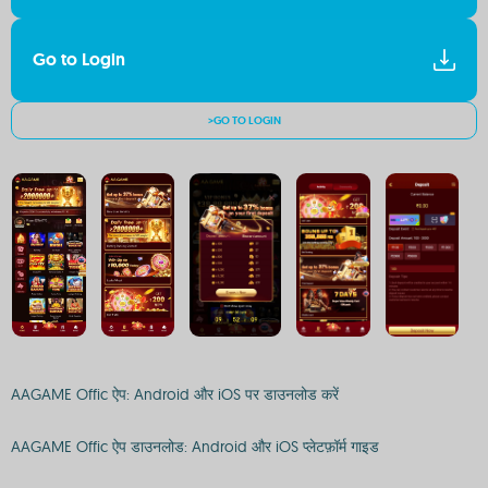
Go to Login
>GO TO LOGIN
AAGAME Offic ऐप: Android और iOS पर डाउनलोड करें
AAGAME Offic ऐप डाउनलोड: Android और iOS प्लेटफ़ॉर्म गाइड