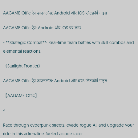
AAGAME Offic ऐप डाउनलोड: Android और iOS प्लेटफ़ॉर्म गाइड
AAGAME Offic ऐप: Android और iOS पर डाउ
- **Strategic Combat**: Real-time team battles with skill combos and
elemental reactions.
《Starlight Frontier》
AAGAME Offic ऐप डाउनलोड: Android और iOS प्लेटफॉर्म गाइड
【AAGAME Offic】
<
Race through cyberpunk streets, evade rogue AI, and upgrade your
ride in this adrenaline-fueled arcade racer.