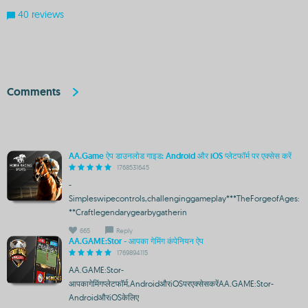
40 reviews
Comments
AA.Game ऐप डाउनलोड गाइड: Android और iOS प्लेटफॉर्म पर एक्सेस करें
1768531645
-
Simpleswipecontrols,challenginggameplay***TheForgeofAges:
**Craftlegendarygearbygatherin
665
Reply
AA.GAME:Stor - आपका गेमिंग कंपेनियन ऐप
1769894115
AA.GAME:Stor-
आपकागेमिंगप्लेटफॉर्म,AndroidऔरiOSपरएक्सेसकरेंAA.GAME:Stor-
AndroidऔरiOSकेलिए