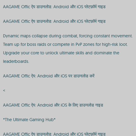
AAGAME Offic ऐप डाउनलोड: Android और iOS प्लेटफ़ॉर्म गाइड
AAGAME Offic ऐप डाउनलोड: Android और iOS प्लेटफ़ॉर्म गाइड
Dynamic maps collapse during combat, forcing constant movement.
Team up for boss raids or compete in PvP zones for high-risk loot.
Upgrade your core to unlock ultimate skills and dominate the
leaderboards.
AAGAME Offic ऐप: Android और iOS पर डाउनलोड करें
<
AAGAME Offic ऐप: Android और iOS के लिए डाउनलोड गाइड
*The Ultimate Gaming Hub*
AAGAME Offic ऐप डाउनलोड: Android और iOS प्लेटफ़ॉर्म गाइड