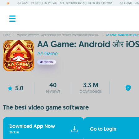
AA.GAME पर GENSHIN IMPACT APK डाउनलोड करें: ANDROID और IOS गाइड
AA GAME - AND
HOME
/
**प्रोफ़ाइल और सेटिंग्स** - अपने उपयोगकर्ता खाते, गेमिंग डेटा और वरीयताओं को प्रबंधित करें।
/
AA GAME: ANDROID और IOS पर ड
AA Game: Android और iOS प
AA.Game
#2
EDITORS
40
3.3 M
5.0
reviews
downloads
The best video game software
Download App Now
Go to Login
20.3.1.6