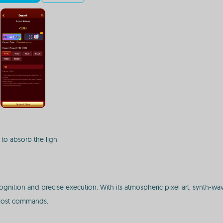
 to absorb the ligh
gnition and precise execution. With its atmospheric pixel art, synth-wa
f lost commands.