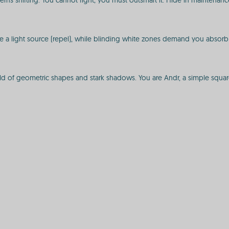
erns shifting. You cannot fight; you must outsmart it. Hide in maintenance 
e a light source (repel), while blinding white zones demand you absorb 
 of geometric shapes and stark shadows. You are Andr, a simple square, n