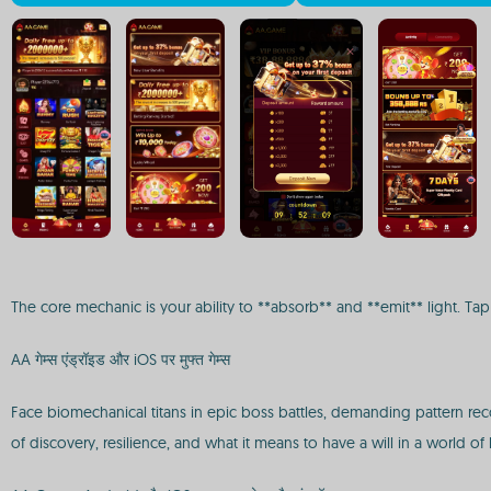
The core mechanic is your ability to **absorb** and **emit** light. Tap
AA गेम्स एंड्रॉइड और iOS पर मुफ्त गेम्स
Face biomechanical titans in epic boss battles, demanding pattern reco
of discovery, resilience, and what it means to have a will in a world o