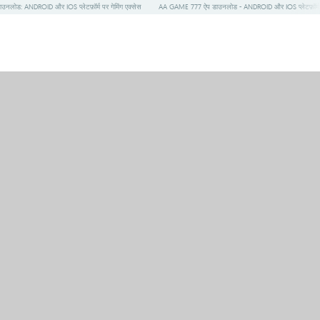
लोड: ANDROID और IOS प्लेटफ़ॉर्म पर गेमिंग एक्सेस
AA GAME 777 ऐप डाउनलोड - ANDROID और IOS प्लेटफ़ॉर्म पर