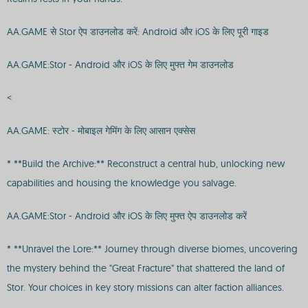
AA.GAME से Stor ऐप डाउनलोड करें: Android और iOS के लिए पूरी गाइड
AA.GAME:Stor - Android और iOS के लिए मुफ्त गेम डाउनलोड
<
AA.GAME: स्टोर - मोबाइल गेमिंग के लिए आसान एक्सेस
* **Build the Archive:** Reconstruct a central hub, unlocking new
capabilities and housing the knowledge you salvage.
AA.GAME:Stor - Android और iOS के लिए मुफ्त ऐप डाउनलोड करें
* **Unravel the Lore:** Journey through diverse biomes, uncovering
the mystery behind the "Great Fracture" that shattered the land of
Stor. Your choices in key story missions can alter faction alliances.