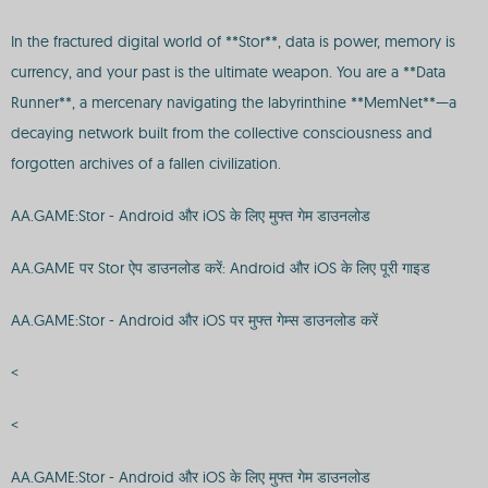
In the fractured digital world of **Stor**, data is power, memory is
currency, and your past is the ultimate weapon. You are a **Data
Runner**, a mercenary navigating the labyrinthine **MemNet**—a
decaying network built from the collective consciousness and
forgotten archives of a fallen civilization.
AA.GAME:Stor - Android और iOS के लिए मुफ्त गेम डाउनलोड
AA.GAME पर Stor ऐप डाउनलोड करें: Android और iOS के लिए पूरी गाइड
AA.GAME:Stor - Android और iOS पर मुफ्त गेम्स डाउनलोड करें
<
<
AA.GAME:Stor - Android और iOS के लिए मुफ्त गेम डाउनलोड