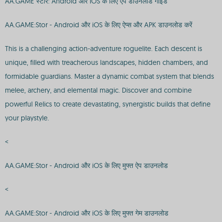
AA.GAME स्टोर: Android और iOS के लिए ऐप डाउनलोड गाइड
AA.GAME:Stor - Android और iOS के लिए ऐप्स और APK डाउनलोड करें
This is a challenging action-adventure roguelite. Each descent is
unique, filled with treacherous landscapes, hidden chambers, and
formidable guardians. Master a dynamic combat system that blends
melee, archery, and elemental magic. Discover and combine
powerful Relics to create devastating, synergistic builds that define
your playstyle.
<
AA.GAME:Stor - Android और iOS के लिए मुफ्त ऐप डाउनलोड
<
AA.GAME:Stor - Android और iOS के लिए मुफ्त गेम डाउनलोड