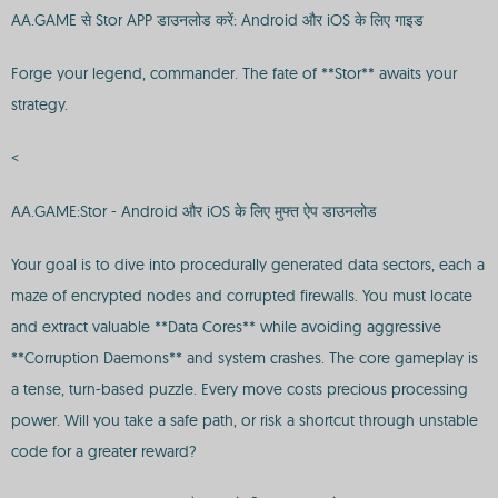
AA.GAME से Stor APP डाउनलोड करें: Android और iOS के लिए गाइड
Forge your legend, commander. The fate of **Stor** awaits your
strategy.
<
AA.GAME:Stor - Android और iOS के लिए मुफ्त ऐप डाउनलोड
Your goal is to dive into procedurally generated data sectors, each a
maze of encrypted nodes and corrupted firewalls. You must locate
and extract valuable **Data Cores** while avoiding aggressive
**Corruption Daemons** and system crashes. The core gameplay is
a tense, turn-based puzzle. Every move costs precious processing
power. Will you take a safe path, or risk a shortcut through unstable
code for a greater reward?