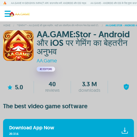
AA.GAME पर GENSHIN IMPACT APK डाउनलोड करें: ANDROID और IOS गाइड
AA GAME - ANDROID और IOS के लिए मुफ्त डाउ
HOME
/
**होमपेज** - AA.GAME की मुख्य स्क्रीन, जहाँ आप लोकप्रिय और नवीनतम गेम्स देख सकते हैं।
/
AA.GAME:STOR - ANDROID और IO
AA.GAME:Stor - Android
और iOS पर गेमिंग का बेहतरीन
अनुभव
AA.Game
#2
EDITORS
40
3.3 M
5.0
reviews
downloads
The best video game software
Download App Now
20.3.1.6