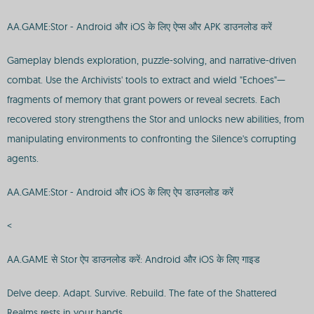
AA.GAME:Stor - Android और iOS के लिए ऐप्स और APK डाउनलोड करें
Gameplay blends exploration, puzzle-solving, and narrative-driven
combat. Use the Archivists' tools to extract and wield "Echoes"—
fragments of memory that grant powers or reveal secrets. Each
recovered story strengthens the Stor and unlocks new abilities, from
manipulating environments to confronting the Silence's corrupting
agents.
AA.GAME:Stor - Android और iOS के लिए ऐप डाउनलोड करें
<
AA.GAME से Stor ऐप डाउनलोड करें: Android और iOS के लिए गाइड
Delve deep. Adapt. Survive. Rebuild. The fate of the Shattered
Realms rests in your hands.