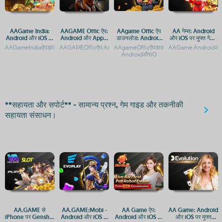
AAGame India:
AAGAME Offic ऐप:
AAgame Offic ऐप
AA गेम्स: Android
Android और iOS पर
Android और Apple
डाउनलोड: Android
और iOS पर मुफ्त गेमिंग
डाउनलोड करें
पर मुफ्त डाउनलोड
और iOS प्लेटफ़ॉर्म पर
का आनंद
AAGameIndiaऐपडाउनलोड:AndroidऔरiOSप्लेटफॉर्मपरएक्सेसAAGameIndia:AndroidऔरiOSप
AAGAMEOfficऐप:AndroidऔरAppleपरडाउनलोडकरेंAAGAMEOfficऐप
AAgameOfficऐपडाउनलोड:AndroidऔरiOSप्लेटफ
AAGame:AndroidऔरiOSक
गेमिंग एक्सेस
AndroidऔरiO
**सहायता और सपोर्ट** - सामान्य प्रश्न, गेम गाइड और तकनीकी
सहायता संसाधन।
AA.GAME से
AA.GAME:Mobi -
AA Game ऐप:
AA Game: Android
iPhone पर Genshin
Android और iOS के
Android और iOS पर
और iOS पर मुफ्त