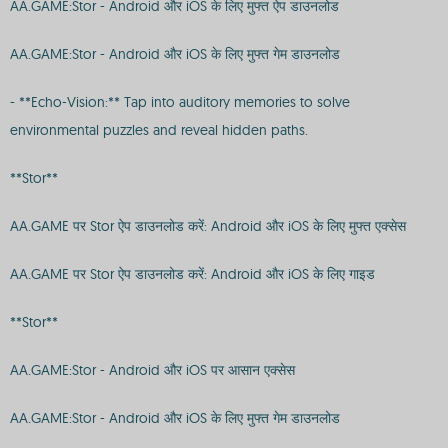
AA.GAME:Stor - Android और iOS के लिए मुफ्त ऐप डाउनलोड
AA.GAME:Stor - Android और iOS के लिए मुफ्त गेम डाउनलोड
- **Echo-Vision:** Tap into auditory memories to solve
environmental puzzles and reveal hidden paths.
**Stor**
AA.GAME पर Stor ऐप डाउनलोड करें: Android और iOS के लिए मुफ्त एक्सेस
AA.GAME पर Stor ऐप डाउनलोड करें: Android और iOS के लिए गाइड
**Stor**
AA.GAME:Stor - Android और iOS पर आसान एक्सेस
AA.GAME:Stor - Android और iOS के लिए मुफ्त गेम डाउनलोड