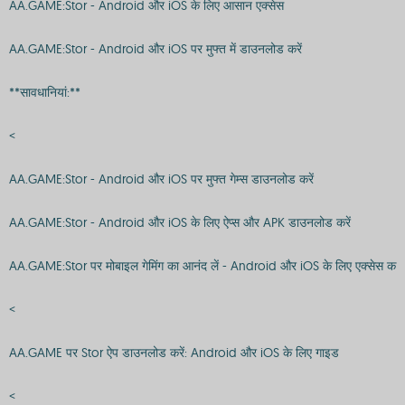
AA.GAME:Stor - Android और iOS के लिए आसान एक्सेस
AA.GAME:Stor - Android और iOS पर मुफ्त में डाउनलोड करें
**सावधानियां:**
<
AA.GAME:Stor - Android और iOS पर मुफ्त गेम्स डाउनलोड करें
AA.GAME:Stor - Android और iOS के लिए ऐप्स और APK डाउनलोड करें
AA.GAME:Stor पर मोबाइल गेमिंग का आनंद लें - Android और iOS के लिए एक्सेस क
<
AA.GAME पर Stor ऐप डाउनलोड करें: Android और iOS के लिए गाइड
<