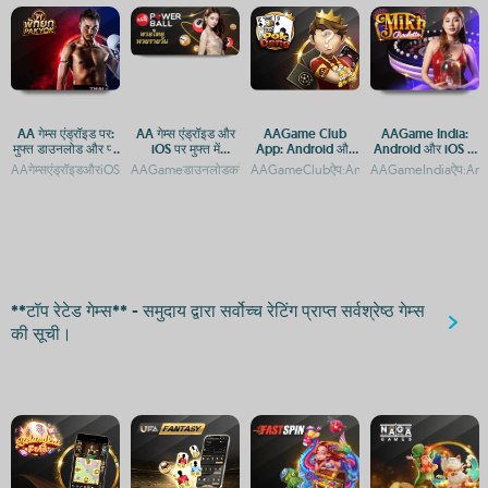
AA गेम्स एंड्रॉइड पर:
AA गेम्स एंड्रॉइड और
AAGame Club
AAGame India:
मुफ्त डाउनलोड और प्ले
iOS पर मुफ्त में
App: Android और
Android और iOS के
गाइड
डाउनलोड करें
iOS प्लेटफ़ॉर्म पर
लिए ऑनलाइन गेमिंग
AAगेम्सएंड्रॉइडऔरiOSकेलिएडाउनलोडगाइडAAGame:AndroidऔरiOSपरडाउनलोडऔरएक्सेसगा
AAGameडाउनलोडकरें:AndroidऔरiOSपरमुफ्तगेमिंगएपAAगेम्स:Androidऔ
AAGameClubऐप:AndroidऔरiOSपरडाउनलो
AAGameIndiaऐप:Andr
एक्सेस गाइड
एक्सेस
**टॉप रेटेड गेम्स** - समुदाय द्वारा सर्वोच्च रेटिंग प्राप्त सर्वश्रेष्ठ गेम्स
की सूची।