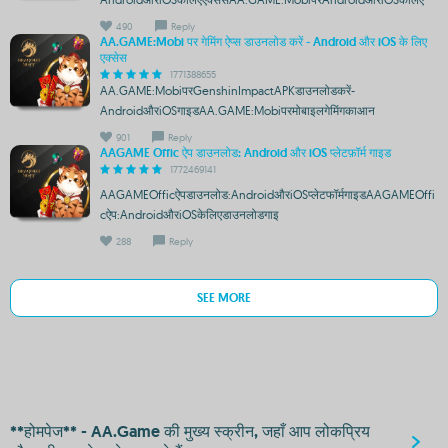
490
Reply
AA.GAME:Mobi पर गेमिंग ऐप्स डाउनलोड करें - Android और iOS के लिए
एक्सेस
1771388655
AA.GAME:MobiपरGenshinImpactAPKडाउनलोडकरें-
AndroidऔरiOSगाइडAA.GAME:Mobiपरमोबाइलगेमिंगकाआन
901
Reply
AAGAME Offic ऐप डाउनलोड: Android और iOS प्लेटफ़ॉर्म गाइड
1772469141
AAGAMEOfficऐपडाउनलोड:AndroidऔरiOSप्लेटफॉर्मगाइडAAGAMEOffi
cऐप:AndroidऔरiOSकेलिएडाउनलोडगाइ
288
Reply
SEE MORE
**होमपेज** - AA.Game की मुख्य स्क्रीन, जहाँ आप लोकप्रिय