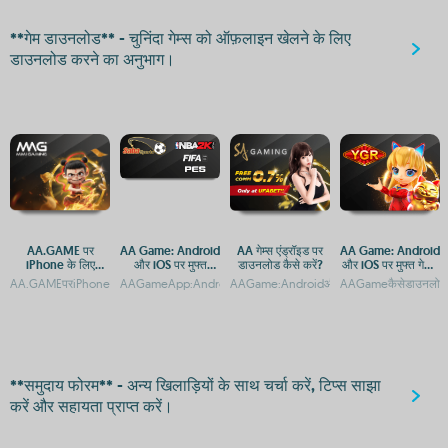
**गेम डाउनलोड** - चुनिंदा गेम्स को ऑफ़लाइन खेलने के लिए
डाउनलोड करने का अनुभाग।
AA.GAME पर
AA Game: Android
AA गेम्स एंड्रॉइड पर
AA Game: Android
iPhone के लिए
और iOS पर मुफ्त
डाउनलोड कैसे करें?
और iOS पर मुफ्त गेमिंग
Android और iOS
डाउनलोड और एक्सेस
ऐप डाउनलोड करें
AA.GAMEपरiPhoneकेलिएAndroidऐप्सकैसेडाउनलोडकरेंAA.GAMEपरiPhoneकेलिएAPKडाउनलोड
AAGameApp:AndroidऔरiOSपरडाउनलोडकरेंऔरगेमिंगकाआनंदलेंAAगेम्सएं
AAGame:AndroidऔरiOSपरडाउनलोडकैसेकरे
AAGameकैसेडाउनलोडकरे
ऐप्स डाउनलोड करें
गाइड
**समुदाय फोरम** - अन्य खिलाड़ियों के साथ चर्चा करें, टिप्स साझा
करें और सहायता प्राप्त करें।