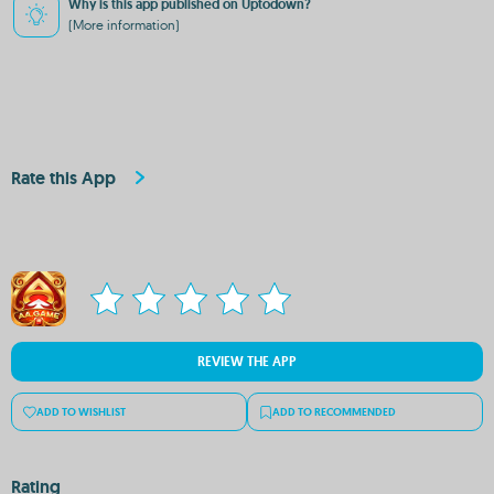
Why is this app published on Uptodown?
(More information)
Rate this App
REVIEW THE APP
ADD TO WISHLIST
ADD TO RECOMMENDED
Rating