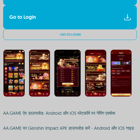
Go to Login
>GO TO LOGIN
AA.GAME ऐप डाउनलोड: Android और iOS प्लेटफ़ॉर्म पर गेमिंग एक्सेस
AA.GAME पर Genshin Impact APK डाउनलोड करें - Android और iOS गाइड