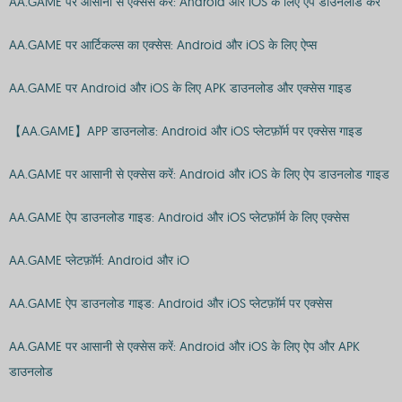
AA.GAME पर आसानी से एक्सेस करें: Android और iOS के लिए ऐप डाउनलोड करें
AA.GAME पर आर्टिकल्स का एक्सेस: Android और iOS के लिए ऐप्स
AA.GAME पर Android और iOS के लिए APK डाउनलोड और एक्सेस गाइड
【AA.GAME】APP डाउनलोड: Android और iOS प्लेटफ़ॉर्म पर एक्सेस गाइड
AA.GAME पर आसानी से एक्सेस करें: Android और iOS के लिए ऐप डाउनलोड गाइड
AA.GAME ऐप डाउनलोड गाइड: Android और iOS प्लेटफ़ॉर्म के लिए एक्सेस
AA.GAME प्लेटफ़ॉर्म: Android और iO
AA.GAME ऐप डाउनलोड गाइड: Android और iOS प्लेटफ़ॉर्म पर एक्सेस
AA.GAME पर आसानी से एक्सेस करें: Android और iOS के लिए ऐप और APK
डाउनलोड