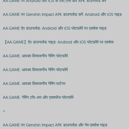
AA.GAME पर Android और iOS के लिए ऐप्स और APK डाउनलोड करें
AA.GAME पर Genshin Impact APK डाउनलोड करें: Android और iOS गाइड
AA.GAME ऐप डाउनलोड: Android और iOS प्लेटफ़ॉर्म पर एक्सेस गाइड
【AA.GAME】ऐप डाउनलोड गाइड: Android और iOS प्लेटफ़ॉर्म पर एक्सेस
AA.GAME: आपका विश्वसनीय गेमिंग प्लेटफॉर्म
AA.GAME: आपका विश्वसनीय गेमिंग प्लेटफॉर्म
AA.GAME: आपका विश्वसनीय गेमिंग पार्टनर
AA.GAME: गेमिंग टॉप-अप और एक्सचेंज प्लेटफॉर्म
<
AA.GAME पर Genshin Impact APK डाउनलोड और गेम एक्सेस गाइड