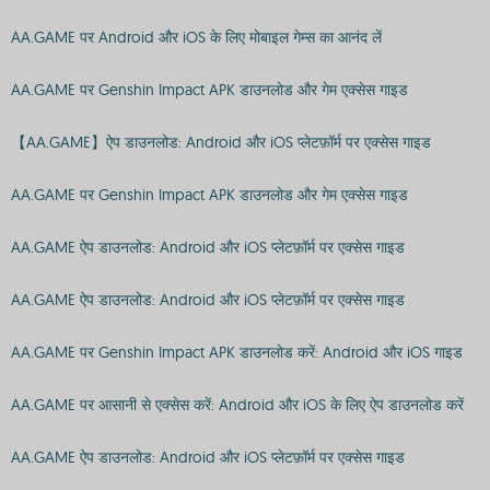
AA.GAME पर Android और iOS के लिए मोबाइल गेम्स का आनंद लें
AA.GAME पर Genshin Impact APK डाउनलोड और गेम एक्सेस गाइड
【AA.GAME】ऐप डाउनलोड: Android और iOS प्लेटफ़ॉर्म पर एक्सेस गाइड
AA.GAME पर Genshin Impact APK डाउनलोड और गेम एक्सेस गाइड
AA.GAME ऐप डाउनलोड: Android और iOS प्लेटफ़ॉर्म पर एक्सेस गाइड
AA.GAME ऐप डाउनलोड: Android और iOS प्लेटफ़ॉर्म पर एक्सेस गाइड
AA.GAME पर Genshin Impact APK डाउनलोड करें: Android और iOS गाइड
AA.GAME पर आसानी से एक्सेस करें: Android और iOS के लिए ऐप डाउनलोड करें
AA.GAME ऐप डाउनलोड: Android और iOS प्लेटफ़ॉर्म पर एक्सेस गाइड