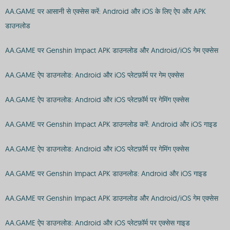
AA.GAME पर आसानी से एक्सेस करें: Android और iOS के लिए ऐप और APK
डाउनलोड
AA.GAME पर Genshin Impact APK डाउनलोड और Android/iOS गेम एक्सेस
AA.GAME ऐप डाउनलोड: Android और iOS प्लेटफ़ॉर्म पर गेम एक्सेस
AA.GAME ऐप डाउनलोड: Android और iOS प्लेटफ़ॉर्म पर गेमिंग एक्सेस
AA.GAME पर Genshin Impact APK डाउनलोड करें: Android और iOS गाइड
AA.GAME ऐप डाउनलोड: Android और iOS प्लेटफ़ॉर्म पर गेमिंग एक्सेस
AA.GAME पर Genshin Impact APK डाउनलोड: Android और iOS गाइड
AA.GAME पर Genshin Impact APK डाउनलोड और Android/iOS गेम एक्सेस
AA.GAME ऐप डाउनलोड: Android और iOS प्लेटफ़ॉर्म पर एक्सेस गाइड