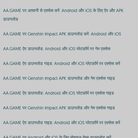
AA.GAME पर आसानी से एक्सेस करें: Android और iOS के लिए ऐप और APK
डाउनलोड
AA.GAME पर Genshin Impact APK डाउनलोड करें: Android और iOS
AA.GAME ऐप डाउनलोड: Android और iOS प्लेटफ़ॉर्म पर गेम एक्सेस
AA.GAME ऐप डाउनलोड गाइड: Android और iOS प्लेटफ़ॉर्म पर एक्सेस करें
AA.GAME पर Genshin Impact APK डाउनलोड और गेम एक्सेस गाइड
AA.GAME ऐप डाउनलोड: Android और iOS प्लेटफ़ॉर्म पर एक्सेस गाइड
AA.GAME पर Genshin Impact APK डाउनलोड और गेम एक्सेस गाइड
AA.GAME ऐप डाउनलोड गाइड: Android और iOS प्लेटफ़ॉर्म पर एक्सेस करें
AA.GAME पर Android और iOS के लिए मोबाइल गेम्स डाउनलोड करें