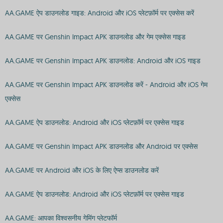
AA.GAME ऐप डाउनलोड गाइड: Android और iOS प्लेटफ़ॉर्म पर एक्सेस करें
AA.GAME पर Genshin Impact APK डाउनलोड और गेम एक्सेस गाइड
AA.GAME पर Genshin Impact APK डाउनलोड: Android और iOS गाइड
AA.GAME पर Genshin Impact APK डाउनलोड करें - Android और iOS गेम
एक्सेस
AA.GAME ऐप डाउनलोड: Android और iOS प्लेटफ़ॉर्म पर एक्सेस गाइड
AA.GAME पर Genshin Impact APK डाउनलोड और Android पर एक्सेस
AA.GAME पर Android और iOS के लिए ऐप्स डाउनलोड करें
AA.GAME ऐप डाउनलोड: Android और iOS प्लेटफ़ॉर्म पर एक्सेस गाइड
AA.GAME: आपका विश्वसनीय गेमिंग प्लेटफॉर्म