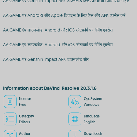
AA.GAME पर Genshin Impact APK डाउनलोड करें: Android और iOS गाइड
AA.GAME पर Android और Apple डिवाइस के लिए ऐप्स और APK एक्सेस करें
AA.GAME ऐप डाउनलोड: Android और iOS प्लेटफ़ॉर्म पर गेमिंग एक्सेस
AA.GAME ऐप डाउनलोड: Android और iOS प्लेटफ़ॉर्म पर गेमिंग एक्सेस
AA.GAME पर Genshin Impact APK डाउनलोड और
Information about DaVinci Resolve 20.3.1.6
License
Op. System
Free
Windows
Category
Language
Editors
English
Author
Downloads