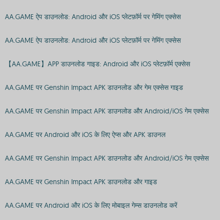
AA.GAME ऐप डाउनलोड: Android और iOS प्लेटफ़ॉर्म पर गेमिंग एक्सेस
AA.GAME ऐप डाउनलोड: Android और iOS प्लेटफ़ॉर्म पर गेमिंग एक्सेस
【AA.GAME】APP डाउनलोड गाइड: Android और iOS प्लेटफ़ॉर्म एक्सेस
AA.GAME पर Genshin Impact APK डाउनलोड और गेम एक्सेस गाइड
AA.GAME पर Genshin Impact APK डाउनलोड और Android/iOS गेम एक्सेस
AA.GAME पर Android और iOS के लिए ऐप्स और APK डाउनल
AA.GAME पर Genshin Impact APK डाउनलोड और Android/iOS गेम एक्सेस
AA.GAME पर Genshin Impact APK डाउनलोड और गाइड
AA.GAME पर Android और iOS के लिए मोबाइल गेम्स डाउनलोड करें