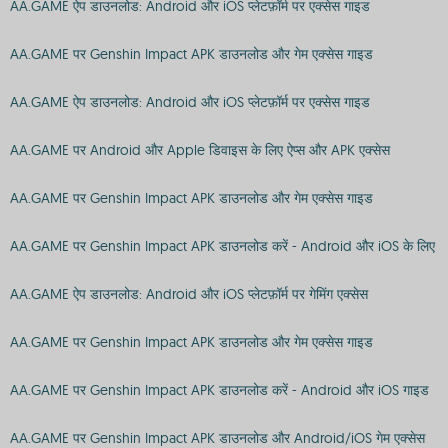
AA.GAME ऐप डाउनलोड: Android और iOS प्लेटफ़ॉर्म पर एक्सेस गाइड
AA.GAME पर Genshin Impact APK डाउनलोड और गेम एक्सेस गाइड
AA.GAME ऐप डाउनलोड: Android और iOS प्लेटफ़ॉर्म पर एक्सेस गाइड
AA.GAME पर Android और Apple डिवाइस के लिए ऐप्स और APK एक्सेस
AA.GAME पर Genshin Impact APK डाउनलोड और गेम एक्सेस गाइड
AA.GAME पर Genshin Impact APK डाउनलोड करें - Android और iOS के लिए
AA.GAME ऐप डाउनलोड: Android और iOS प्लेटफ़ॉर्म पर गेमिंग एक्सेस
AA.GAME पर Genshin Impact APK डाउनलोड और गेम एक्सेस गाइड
AA.GAME पर Genshin Impact APK डाउनलोड करें - Android और iOS गाइड
AA.GAME पर Genshin Impact APK डाउनलोड और Android/iOS गेम एक्सेस