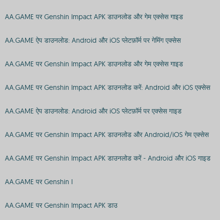
AA.GAME पर Genshin Impact APK डाउनलोड और गेम एक्सेस गाइड
AA.GAME ऐप डाउनलोड: Android और iOS प्लेटफ़ॉर्म पर गेमिंग एक्सेस
AA.GAME पर Genshin Impact APK डाउनलोड और गेम एक्सेस गाइड
AA.GAME पर Genshin Impact APK डाउनलोड करें: Android और iOS एक्सेस
AA.GAME ऐप डाउनलोड: Android और iOS प्लेटफ़ॉर्म पर एक्सेस गाइड
AA.GAME पर Genshin Impact APK डाउनलोड और Android/iOS गेम एक्सेस
AA.GAME पर Genshin Impact APK डाउनलोड करें - Android और iOS गाइड
AA.GAME पर Genshin I
AA.GAME पर Genshin Impact APK डाउ