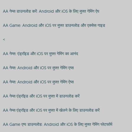
AA गेम्स डाउनलोड करें: Android और iOS के लिए मुफ्त गेमिंग ऐप
AA Game: Android और iOS पर मुफ्त डाउनलोड और एक्सेस गाइड
<
AA गेम्स: एंड्रॉइड और iOS पर मुफ्त गेमिंग का आनंद
AA गेम्स: Android और iOS पर मुफ्त गेमिंग एप्स
AA गेम्स: Android और iOS पर मुफ्त गेमिंग ऐप्स
AA गेम्स एंड्रॉइड और iOS पर मुफ्त में डाउनलोड करें
AA गेम्स एंड्रॉइड और iOS पर मुफ्त में खेलने के लिए डाउनलोड करें
AA Game एप्प डाउनलोड: Android और iOS के लिए मुफ्त गेमिंग प्लेटफॉर्म