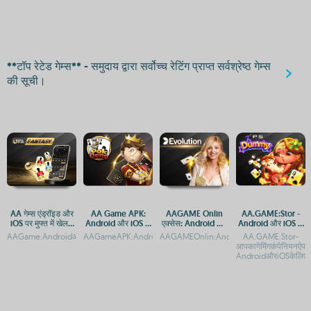
**टॉप रेटेड गेम्स** - समुदाय द्वारा सर्वोच्च रेटिंग प्राप्त सर्वश्रेष्ठ गेम्स
की सूची।
AA गेम्स एंड्रॉइड और
AA Game APK:
AAGAME Onlin
AA.GAME:Stor -
iOS पर मुफ्त में खेलने
Android और iOS के
एक्सेस: Android और
Android और iOS के
के लिए डाउनलोड करें
लिए मुफ्त डाउनलोड
Apple के लिए APP
लिए मुफ्त ऐप डाउनलोड
AAGame:AndroidऔरiOSपरमुफ्तडाउनलोडऔरएक्सेसAAGame:AndroidऔरiOSपरमुफ्तडाउनलो
AAGameAPK:AndroidऔरiOSकेलिएडाउनलोडगाइडAAGameAPK:And
AAGAMEOnlin:AndroidऔरAppleपरएक्सेसक
AA.GAME:Stor-
और APK
आपकागेमिंगकंपेनियनऐ
AndroidऔरiOSकेलिएम