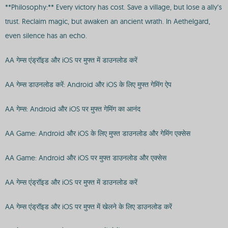
**Philosophy:** Every victory has cost. Save a village, but lose a ally’s
trust. Reclaim magic, but awaken an ancient wrath. In Aethelgard,
even silence has an echo.
AA गेम्स एंड्रॉइड और iOS पर मुफ्त में डाउनलोड करें
AA गेम्स डाउनलोड करें: Android और iOS के लिए मुफ्त गेमिंग ऐप
AA गेम्स: Android और iOS पर मुफ्त गेमिंग का आनंद
AA Game: Android और iOS के लिए मुफ्त डाउनलोड और गेमिंग एक्सेस
AA Game: Android और iOS पर मुफ्त डाउनलोड और एक्सेस
AA गेम्स एंड्रॉइड और iOS पर मुफ्त में डाउनलोड करें
AA गेम्स एंड्रॉइड और iOS पर मुफ्त में खेलने के लिए डाउनलोड करें