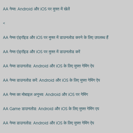
AA गेम्स: Android और iOS पर मुफ्त में खेलें
<
AA गेम्स एंड्रॉइड और iOS पर मुफ्त में डाउनलोड करने के लिए उपलब्ध हैं
AA गेम्स एंड्रॉइड और iOS पर मुफ्त में डाउनलोड करें
AA गेम्स डाउनलोड: Android और iOS के लिए मुफ्त गेमिंग ऐप
AA गेम्स डाउनलोड करें: Android और iOS के लिए मुफ्त गेमिंग ऐप
AA गेम्स का मोबाइल अनुभव: Android और iOS पर गेमिंग
AA Game डाउनलोड: Android और iOS के लिए मुफ्त गेमिंग एप
AA गेम्स डाउनलोड: Android और iOS के लिए मुफ्त गेमिंग ऐप