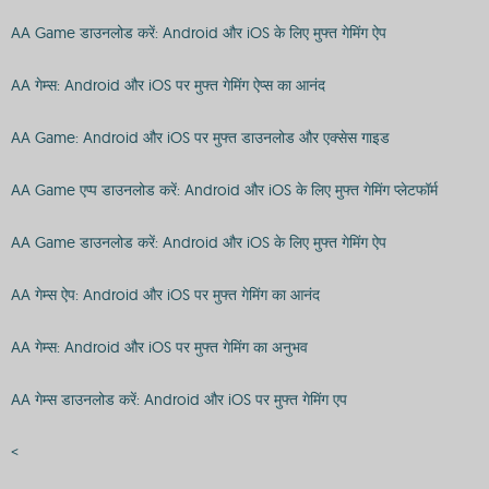
AA Game डाउनलोड करें: Android और iOS के लिए मुफ्त गेमिंग ऐप
AA गेम्स: Android और iOS पर मुफ्त गेमिंग ऐप्स का आनंद
AA Game: Android और iOS पर मुफ्त डाउनलोड और एक्सेस गाइड
AA Game एप्प डाउनलोड करें: Android और iOS के लिए मुफ्त गेमिंग प्लेटफॉर्म
AA Game डाउनलोड करें: Android और iOS के लिए मुफ्त गेमिंग ऐप
AA गेम्स ऐप: Android और iOS पर मुफ्त गेमिंग का आनंद
AA गेम्स: Android और iOS पर मुफ्त गेमिंग का अनुभव
AA गेम्स डाउनलोड करें: Android और iOS पर मुफ्त गेमिंग एप
<