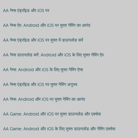
AA गेम्स एंड्रॉइड और iOS पर
AA गेम्स ऐप: Android और iOS पर मुफ्त गेमिंग का आनंद
AA गेम्स एंड्रॉइड और iOS पर मुफ्त में डाउनलोड करें
AA गेम्स डाउनलोड करें: Android और iOS के लिए मुफ्त गेमिंग ऐप
AA गेम्स: Android और iOS के लिए मुफ्त गेमिंग ऐप्स
AA गेम्स एंड्रॉइड और iOS पर मुफ्त गेमिंग अनुभव
AA गेम्स: Android और iOS पर मुफ्त गेमिंग का आनंद
AA Game: Android और iOS पर मुफ्त डाउनलोड और एक्सेस
AA Game: Android और iOS के लिए मुफ्त डाउनलोड और गेमिंग एक्सेस