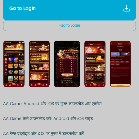
Go to Login
>GO TO LOGIN
AA Game: Android और iOS पर मुफ्त डाउनलोड और एक्सेस
AA Game कैसे डाउनलोड करें: Android और iOS गाइड
AA गेम्स एंड्रॉइड और iOS पर मुफ्त में डाउनलोड करें