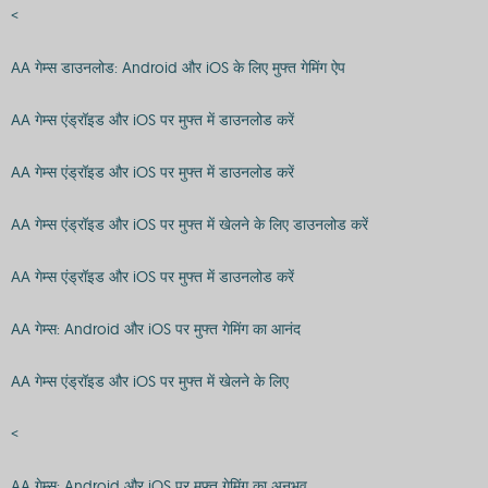
<
AA गेम्स डाउनलोड: Android और iOS के लिए मुफ्त गेमिंग ऐप
AA गेम्स एंड्रॉइड और iOS पर मुफ्त में डाउनलोड करें
AA गेम्स एंड्रॉइड और iOS पर मुफ्त में डाउनलोड करें
AA गेम्स एंड्रॉइड और iOS पर मुफ्त में खेलने के लिए डाउनलोड करें
AA गेम्स एंड्रॉइड और iOS पर मुफ्त में डाउनलोड करें
AA गेम्स: Android और iOS पर मुफ्त गेमिंग का आनंद
AA गेम्स एंड्रॉइड और iOS पर मुफ्त में खेलने के लिए
<
AA गेम्स: Android और iOS पर मुफ्त गेमिंग का अनुभव