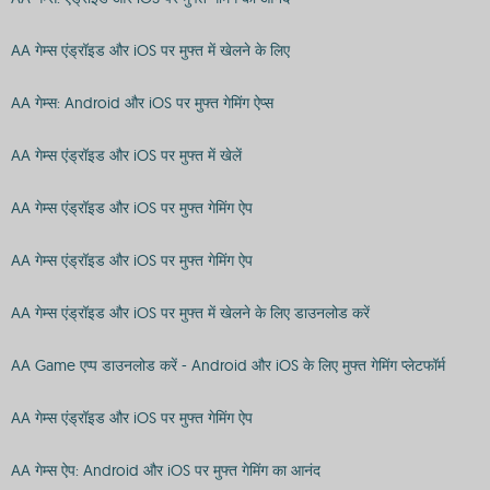
AA गेम्स एंड्रॉइड और iOS पर मुफ्त में खेलने के लिए
AA गेम्स: Android और iOS पर मुफ्त गेमिंग ऐप्स
AA गेम्स एंड्रॉइड और iOS पर मुफ्त में खेलें
AA गेम्स एंड्रॉइड और iOS पर मुफ्त गेमिंग ऐप
AA गेम्स एंड्रॉइड और iOS पर मुफ्त गेमिंग ऐप
AA गेम्स एंड्रॉइड और iOS पर मुफ्त में खेलने के लिए डाउनलोड करें
AA Game एप्प डाउनलोड करें - Android और iOS के लिए मुफ्त गेमिंग प्लेटफॉर्म
AA गेम्स एंड्रॉइड और iOS पर मुफ्त गेमिंग ऐप
AA गेम्स ऐप: Android और iOS पर मुफ्त गेमिंग का आनंद