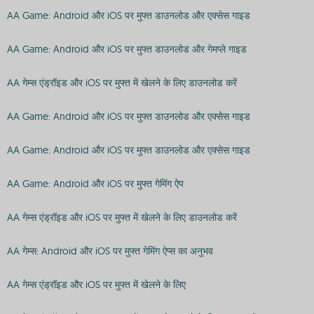
AA Game: Android और iOS पर मुफ्त डाउनलोड और एक्सेस गाइड
AA Game: Android और iOS पर मुफ्त डाउनलोड और गेमप्ले गाइड
AA गेम्स एंड्रॉइड और iOS पर मुफ्त में खेलने के लिए डाउनलोड करें
AA Game: Android और iOS पर मुफ्त डाउनलोड और एक्सेस गाइड
AA Game: Android और iOS पर मुफ्त डाउनलोड और एक्सेस गाइड
AA Game: Android और iOS पर मुफ्त गेमिंग ऐप
AA गेम्स एंड्रॉइड और iOS पर मुफ्त में खेलने के लिए डाउनलोड करें
AA गेम्स: Android और iOS पर मुफ्त गेमिंग ऐप्स का अनुभव
AA गेम्स एंड्रॉइड और iOS पर मुफ्त में खेलने के लिए