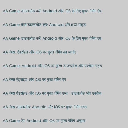
AA Game डाउनलोड करें: Android और iOS के लिए मुफ्त गेमिंग ऐप
AA Game कैसे डाउनलोड करें: Android और iOS गाइड
AA Game डाउनलोड करें: Android और iOS के लिए मुफ्त गेमिंग एप
AA गेम्स: एंड्रॉइड और iOS पर मुफ्त गेमिंग का आनंद
AA Game: Android और iOS पर मुफ्त डाउनलोड और एक्सेस गाइड
AA गेम्स एंड्रॉइड और iOS पर मुफ्त गेमिंग ऐप
AA गेम्स एंड्रॉइड और iOS पर मुफ्त गेमिंग एप्स | डाउनलोड और एक्सेस
AA गेम्स डाउनलोड: Android और iOS पर मुफ्त गेमिंग एप्स
AA Game ऐप: Android और iOS पर मुफ्त गेमिंग अनुभव