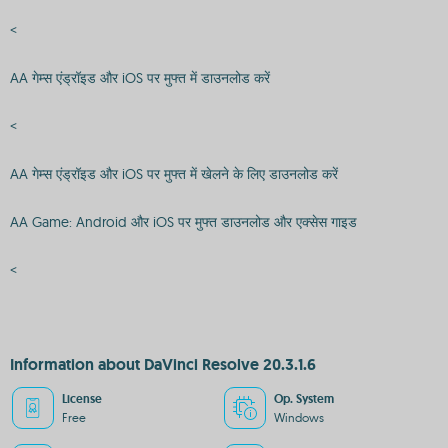
<
AA गेम्स एंड्रॉइड और iOS पर मुफ्त में डाउनलोड करें
<
AA गेम्स एंड्रॉइड और iOS पर मुफ्त में खेलने के लिए डाउनलोड करें
AA Game: Android और iOS पर मुफ्त डाउनलोड और एक्सेस गाइड
<
Information about DaVinci Resolve 20.3.1.6
License
Op. System
Free
Windows