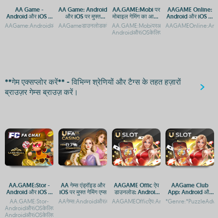
AA Game -
AA Game: Android
AA.GAME:Mobi पर
AAGAME Online:
Android और iOS के
और iOS पर मुफ्त
मोबाइल गेमिंग का आनंद
Android और iOS पर
लिए मुफ्त डाउनलोड
डाउनलोड और एक्सेस
लें - Android और
मुफ्त डाउनलोड और
AAGame:AndroidऔरiOSपरमुफ्तडाउनलोडऔरएक्सेसAAGame:AndroidऔरiOSपरमुफ्तडाउनलो
AAGameडाउनलोडकरें:AndroidऔरiOSकेलिएमुफ्तगेमिंगऐपAAगेम्सडाउनलो
AA.GAME:Mobiपरआसानीसेएक्सेसकरें-
AAGAMEOnline:Andro
और एक्सेस
गाइड
iOS के लिए एक्सेस करें
एक्सेस
AndroidऔरiOSकेलिएऐपडाउनलोडकरेंAA.GAME:M
**गेम एक्सप्लोर करें** - विभिन्न श्रेणियों और टैग्स के तहत हज़ारों
ब्राउज़र गेम्स ब्राउज़ करें।
AA.GAME:Stor -
AA गेम्स एंड्रॉइड और
AAGAME Offic ऐप
AAGame Club
Android और iOS के
iOS पर मुफ्त गेमिंग एप्स
डाउनलोड: Android
App: Android और
लिए आसान एक्सेस और
और iOS प्लेटफ़ॉर्म
iOS पर मुफ्त डाउनलोड
AA.GAME:Stor-
AAगेम्स:AndroidऔरiOSपरमुफ्तगेमिंगऐप्सAAGame:AndroidऔरiOSकेलि
AAGAMEOfficऐप:AndroidऔरAppleपरडाउनल
*Genre:*PuzzleAdve
APK डाउनलोड
गाइड
AndroidऔरiOSकेलिएऐपडाउनलोडकरेंAA.GAME:Stor-
AndroidऔरiOSकेलिएमुफ्तगेमडाउनलोड