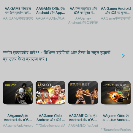
AA.GAME मोबाइल
AAGAME Offic ऐप:
AA गेम्स एंड्रॉइड और
AA Game: Android
पर कैसे एक्सेस करें?
Android और Apple
iOS पर मुफ्त में
और iOS पर मुफ्त
एंड्रॉइड और iOS ऐप
डिवाइस के लिए
डाउनलोड करें
डाउनलोड और एक्सेस
AA.GAMEमोबाइलप्लेटफ़ॉर्म:AndroidऔरiOSकेलिएएक्सेसगाइडAA.GAME:Mobiपरमुफ्तमेंगेम्सडाउ
AAGAMEOfficऐप:AndroidऔरiOSपरडाउनलोडकरेंAAGAMEOfficऐपडाउन
AAGame-
AAGameकैसेडाउनलोडकर
डाउनलोड गाइड
डाउनलोड गाइड
AndroidऔरiOSकेलिएमुफ्तडाउनलोडAAगेम्सएंड्रॉ
**गेम एक्सप्लोर करें** - विभिन्न श्रेणियों और टैग्स के तहत हज़ारों
ब्राउज़र गेम्स ब्राउज़ करें।
AAgameApk:
AAGame Club:
AAGAME Offic ऐप:
AAgame Offic ऐप
Android और iOS के
Android और iOS के
Android और iOS पर
डाउनलोड: Android
लिए बेस्ट गेमिंग ऐप
लिए ऐप डाउनलोड करें
मुफ्त डाउनलोड
और iOS प्लेटफ़ॉर्म पर
AAgameApk:AndroidऔरiOSकेलिएमुफ्तगेमडाउनलोडAAgameApk:AndroidऔरiOSकेलिएमुफ्त
***SolveTemporalAnomalies:**Useyouruniqueartifactstorepair
AAGAMEOffic:AndroidऔरiOSकेलिएऑफिशियल
-
एक्सेस गाइड
**BoundlessExplorat