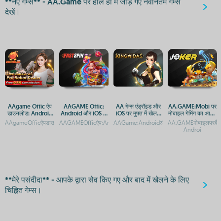
**नए गेम्स** - AA.Game पर हाल ही में जोड़े गए नवीनतम गेम्स
देखें।
AAgame Offic ऐप
AAGAME Offic:
AA गेम्स एंड्रॉइड और
AA.GAME:Mobi पर
डाउनलोड: Android
Android और iOS के
iOS पर मुफ्त में खेलने
मोबाइल गेमिंग का आनंद
और iOS प्लेटफ़ॉर्म पर
लिए ऑफिशियल ऐप
के लिए डाउनलोड करें
लें - Android और
AAgameOfficऐपडाउनलोड:AndroidऔरiOSप्लेटफ़ॉर्मपरगेमिंगएक्सेसAAgameOfficऐपडाउनलोड:
AAGAMEOfficऐप:AndroidऔरAppleपरमुफ्तडाउनलोडAAGAMEOffi
AAGame:AndroidऔरiOSकेलिएमुफ्तडाउनलोडऔरप्ल
AA.GAMEमोबाइलपरकैसे
एक्सेस गाइड
डाउनलोड गाइड
iOS डाउनलोड गाइड
Androi
**मेरे पसंदीदा** - आपके द्वारा सेव किए गए और बाद में खेलने के लिए
चिह्नित गेम्स।