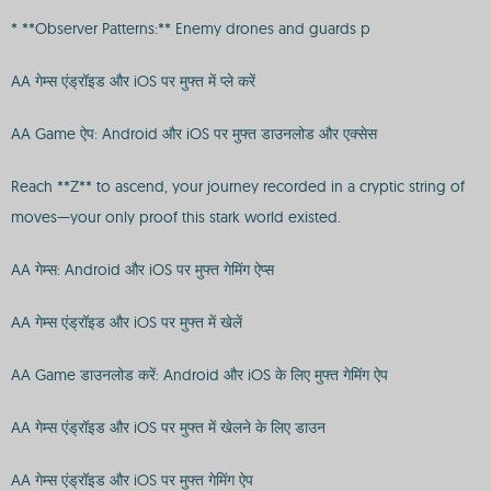
* **Observer Patterns:** Enemy drones and guards p
AA गेम्स एंड्रॉइड और iOS पर मुफ्त में प्ले करें
AA Game ऐप: Android और iOS पर मुफ्त डाउनलोड और एक्सेस
Reach **Z** to ascend, your journey recorded in a cryptic string of
moves—your only proof this stark world existed.
AA गेम्स: Android और iOS पर मुफ्त गेमिंग ऐप्स
AA गेम्स एंड्रॉइड और iOS पर मुफ्त में खेलें
AA Game डाउनलोड करें: Android और iOS के लिए मुफ्त गेमिंग ऐप
AA गेम्स एंड्रॉइड और iOS पर मुफ्त में खेलने के लिए डाउन
AA गेम्स एंड्रॉइड और iOS पर मुफ्त गेमिंग ऐप