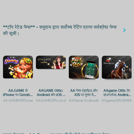
**टॉप रेटेड गेम्स** - समुदाय द्वारा सर्वोच्च रेटिंग प्राप्त सर्वश्रेष्ठ गेम्स
की सूची।
AA.GAME से
AAGAME Offic:
AA गेम्स एंड्रॉइड और
AAgame Offic ऐप
iPhone पर Genshin
Android और iOS के
iOS पर मुफ्त में
डाउनलोड: Android
Impact APK
लिए ऐप डाउनलोड गाइड
डाउनलोड करें
और iOS प्लेटफ़ॉर्म पर
AA.GAMEपरiPhoneकेलिएAPKडाउनलोडऔरइंस्टॉलगाइडAA.GAMEसेiPhoneपरGenshinImpa
AAGAMEOffic:AndroidऔरiOSकेलिएऐपडाउनलोडगाइडAAGAMEOffi
AAGame:AndroidऔरiOSकेलिएमुफ्तडाउनलोडऔ
AAgameOfficऐपडाउनलो
डाउनलोड कैसे करें
गेमिंग एक्सेस