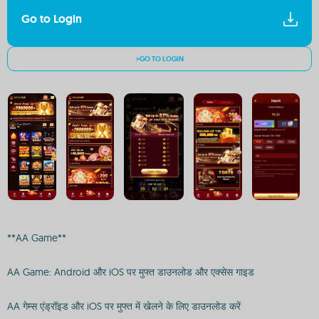
Go to Login
>GO TO LOGIN
**AA Game**
AA Game: Android और iOS पर मुफ्त डाउनलोड और एक्सेस गाइड
AA गेम्स एंड्रॉइड और iOS पर मुफ्त में खेलने के लिए डाउनलोड करें