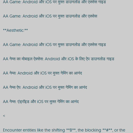
AA Game: Android और iOS पर मुफ्त डाउनलोड और एक्सेस गाइड
AA Game: Android और iOS पर मुफ्त डाउनलोड और एक्सेस
**Aesthetic:**
AA Game: Android और iOS पर मुफ्त डाउनलोड और एक्सेस गाइड
AA गेम्स का मोबाइल ऐक्सेस: Android और iOS के लिए ऐप डाउनलोड गाइड
AA गेम्स: Android और iOS पर मुफ्त गेमिंग का आनंद
AA गेम्स ऐप: Android और iOS पर मुफ्त गेमिंग का आनंद
AA गेम्स: एंड्रॉइड और iOS पर मुफ्त गेमिंग का आनंद
<
Encounter entities like the shifting **B**, the blocking **#**, or the