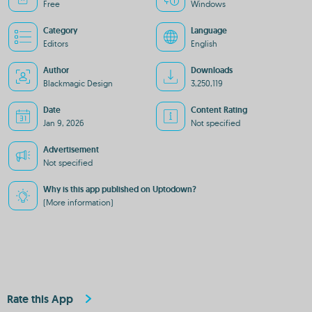
Free
Windows
Category
Language
Editors
English
Author
Downloads
Blackmagic Design
3,250,119
Date
Content Rating
Jan 9, 2026
Not specified
Advertisement
Not specified
Why is this app published on Uptodown?
(More information)
Rate this App