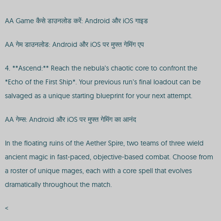
AA Game कैसे डाउनलोड करें: Android और iOS गाइड
AA गेम डाउनलोड: Android और iOS पर मुफ्त गेमिंग एप
4. **Ascend:** Reach the nebula’s chaotic core to confront the
*Echo of the First Ship*. Your previous run’s final loadout can be
salvaged as a unique starting blueprint for your next attempt.
AA गेम्स: Android और iOS पर मुफ्त गेमिंग का आनंद
In the floating ruins of the Aether Spire, two teams of three wield
ancient magic in fast-paced, objective-based combat. Choose from
a roster of unique mages, each with a core spell that evolves
dramatically throughout the match.
<