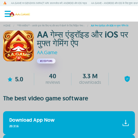
AA.GAME पर GENSHIN IMPACT APK डाउनलोड करें: ANDROID और IOS गाइड
AA GAME - ANDROID और IOS के लिए मुफ्त डाउ
HOME
/
**मेरे पसंदीदा** - आपके द्वारा सेव किए गए और बाद में खेलने के लिए चिह्नित गेम्स।
/
AA गेम्स एंड्रॉइड और IOS पर मुफ्त गेमिंग ऐप
AA गेम्स एंड्रॉइड और iOS पर
मुफ्त गेमिंग ऐप
AA.Game
#2
EDITORS
40
3.3 M
5.0
reviews
downloads
The best video game software
Download App Now
20.3.1.6