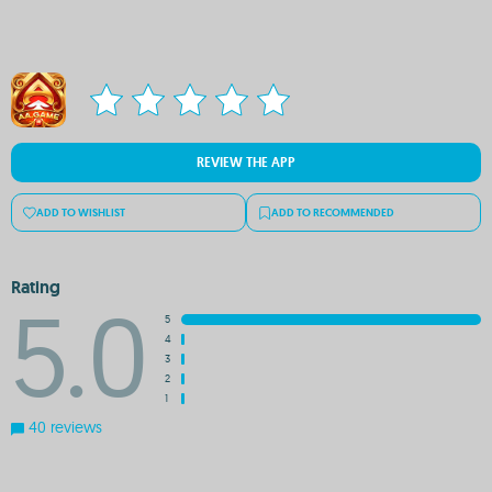
REVIEW THE APP
ADD TO WISHLIST
ADD TO RECOMMENDED
Rating
5.0
5
4
3
2
1
40 reviews