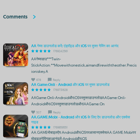
Comments
AA गेम्स डाउनलोड करें: एंड्रॉइड और iOS पर मुफ्त गेमिंग का आनंद
1769242561
AAगेम्सडाउ***Twin-
StickAction:**Movewithonestick,aimandfirewiththeother.Precis
ioniskey.A
678
Reply
AA Game:Onli - Android और iOS पर मुफ्त डाउनलोड
1769731628
AAGame:Onli-AndroidऔरiOSपरमुफ्तडाउनलोडAAGame:Onli-
AndroidऔरiOSपरमुफ्तडाउनलोडऔरIAAGame:On
507
Reply
AA.GAME:Mobi - Android और iOS के लिए ऐप डाउनलोड और एक्सेस
गाइड
1769859551
AA.GAMEमोबाइलऐप:AndroidऔरiOSपरआसानएक्सेसAA.GAME:Mobiपर
मोबाइलगेमिंगकाआनंदलें-AndroidऔरiOS