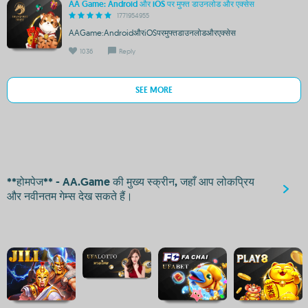
AA Game: Android और iOS पर मुफ्त डाउनलोड और एक्सेस
1771954955
AAGame:AndroidऔरiOSपरमुफ्तडाउनलोडऔरएक्सेस
1036
Reply
SEE MORE
**होमपेज** - AA.Game की मुख्य स्क्रीन, जहाँ आप लोकप्रिय
और नवीनतम गेम्स देख सकते हैं।