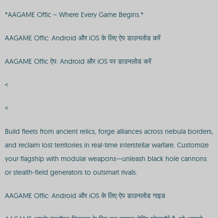
*AAGAME Offic – Where Every Game Begins.*
AAGAME Offic: Android और iOS के लिए ऐप डाउनलोड करें
AAGAME Offic ऐप: Android और iOS पर डाउनलोड करें
<
<
Build fleets from ancient relics, forge alliances across nebula borders,
and reclaim lost territories in real-time interstellar warfare. Customize
your flagship with modular weapons—unleash black hole cannons
or stealth-field generators to outsmart rivals.
AAGAME Offic: Android और iOS के लिए ऐप डाउनलोड गाइड