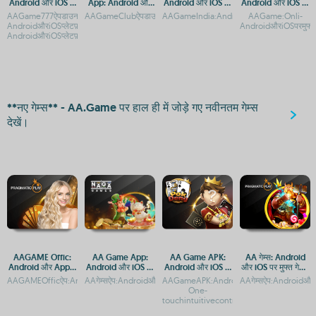
Android और iOS के
App: Android और
Android और iOS पर
Android और iOS पर
लिए ऐप डाउनलोड गाइड
iOS पर डाउनलोड करें
ऐप्स और APK
मुफ्त डाउनलोड
AAGame777ऐपडाउनलोड-
AAGameClubऐपडाउनलोड:AndroidऔरiOSप्लेटफ़ॉर्मपरएक्सेसगाइड
AAGameIndia:AndroidऔरiOSपरडाउनलोडकरे
AAGame:Onli-
डाउनलोड करें
AndroidऔरiOSप्लेटफ़ॉर्मगाइडAAGame777ऐपडाउनलोड-
AndroidऔरiOSपरमुफ्
AndroidऔरiOSप्लेटफ़ॉर्म
**नए गेम्स** - AA.Game पर हाल ही में जोड़े गए नवीनतम गेम्स
देखें।
AAGAME Offic:
AA Game App:
AA Game APK:
AA गेम्स: Android
Android और Apple
Android और iOS पर
Android और iOS के
और iOS पर मुफ्त गेमिंग
के लिए APP डाउनलोड
मुफ्त डाउनलोड और
लिए डाउनलोड गाइड
का आनंद
AAGAMEOfficऐप:AndroidऔरAppleपरडाउनलोडकरेंAAGAMEOfficऐप:AndroidऔरAppleपर
AAगेम्सऐप:AndroidऔरiOSपरमुफ्तगेमिंगकाआनंदAAGame:AndroidऔरiOS
AAGameAPK:AndroidऔरiOSकेलिएमुफ्तडाउन
AAगेम्सऐप:Androidऔर
करें
गेमिंग अनुभव
One-
touchintuitivecontrolsAAGameAPK:And