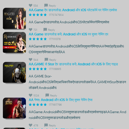
534
Reply
AA.Game ऐप डाउनलोड: Android और iOS प्लेटफ़ॉर्म पर गेमिंग एक्सेस
1770747904
AA.Gameऐपडाउनलोड:AndroidऔरiOSप्लेटफ़ॉर्मपरगेमिंगएक्सेस
721
Reply
AA Game डाउनलोड करें: Android और iOS पर मुफ्त गेमिंग एप
1771111378
AAGameडाउनलोड:AndroidऔरiOSकेलिएमुफ्तगेमिंगएपAAगेम्सएंड्रॉइडऔरi
OSपरमुफ्तगेमिंगकाआनंदलेंAA
544
Reply
AA.GAME से Stor ऐप डाउनलोड करें: Android और iOS के लिए गाइड
1771199915
AA.GAME:Stor-
AndroidऔरiOSकेलिएआधिकारिकऐपडाउनलोडकरेंAA.GAMEपरStorऐपडाउन
लोडकरें:Androidऔरi
1024
Reply
AA गेम्स: Android और iOS के लिए मुफ्त गेमिंग ऐप्स
1771617796
AAGame:AndroidऔरiOSपरमुफ्तडाउनलोडऔरएक्सेसगाइडAAGame:And
roidऔरiOSपरमुफ्तडाउनलोडऔरएक्सेसगा
478
Reply