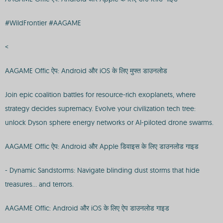
#WildFrontier #AAGAME
<
AAGAME Offic ऐप: Android और iOS के लिए मुफ्त डाउनलोड
Join epic coalition battles for resource-rich exoplanets, where
strategy decides supremacy. Evolve your civilization tech tree:
unlock Dyson sphere energy networks or AI-piloted drone swarms.
AAGAME Offic ऐप: Android और Apple डिवाइस के लिए डाउनलोड गाइड
- Dynamic Sandstorms: Navigate blinding dust storms that hide
treasures… and terrors.
AAGAME Offic: Android और iOS के लिए ऐप डाउनलोड गाइड