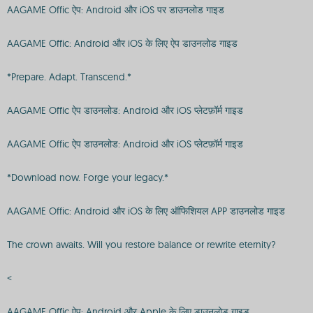
AAGAME Offic ऐप: Android और iOS पर डाउनलोड गाइड
AAGAME Offic: Android और iOS के लिए ऐप डाउनलोड गाइड
*Prepare. Adapt. Transcend.*
AAGAME Offic ऐप डाउनलोड: Android और iOS प्लेटफ़ॉर्म गाइड
AAGAME Offic ऐप डाउनलोड: Android और iOS प्लेटफ़ॉर्म गाइड
*Download now. Forge your legacy.*
AAGAME Offic: Android और iOS के लिए ऑफिशियल APP डाउनलोड गाइड
The crown awaits. Will you restore balance or rewrite eternity?
<
AAGAME Offic ऐप: Android और Apple के लिए डाउनलोड गाइड