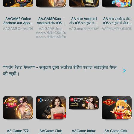
AAGAME Onlin:
AA.GAME:Stor -
AA गेम्स: Android
AA गेम्स एंड्रॉइड और
Android aur Apple
Android और iOS के
और iOS पर मुफ्त गेमिंग
iOS पर मुफ्त में खेलने
ke liye APP aur
लिए मुफ्त ऐप डाउनलोड
का आनंद
के लिए डाउनलोड करें
AAGAMEOnlineगेमिंगप्लेटफॉर्म:AndroidऔरiOSकेलिएएक्सेसगाइडAAGAMEOnlineगेमिंगप्लेटफ़ॉर्
AA.GAME:Stor-
AAGameडाउनलोडकरें:AndroidऔरiOSकेलिएमुफ्त
AAगेम्सएंड्रॉइडऔरiOS
APK एक्सेस
AndroidऔरiOSकेलिएमुफ्तगेमडाउनलोडAA.GAME:Stor-
AndroidऔरiOSकेलिएऐपडाउनलोडगाइड
**टॉप रेटेड गेम्स** - समुदाय द्वारा सर्वोच्च रेटिंग प्राप्त सर्वश्रेष्ठ गेम्स
की सूची।
AA Game 777:
AAGame Club
AAGame India:
AA Game:Onli -