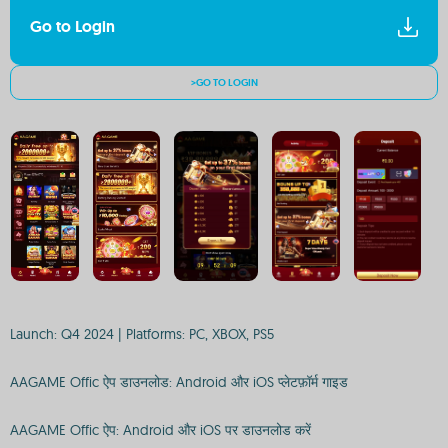
Go to Login
>GO TO LOGIN
Launch: Q4 2024 | Platforms: PC, XBOX, PS5
AAGAME Offic ऐप डाउनलोड: Android और iOS प्लेटफ़ॉर्म गाइड
AAGAME Offic ऐप: Android और iOS पर डाउनलोड करें