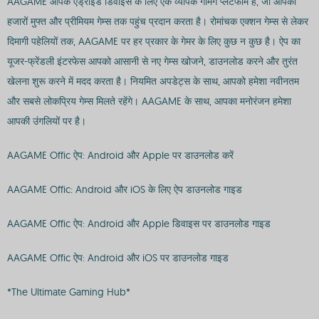
AAGAME आपके एंड्रॉइड डिवाइस के लिए एक व्यापक गेमिंग प्लेटफॉर्म है, जो आपको
हजारों मुफ्त और प्रीमियम गेम्स तक पहुंच प्रदान करता है। रोमांचक एक्शन गेम्स से लेकर
दिमागी पहेलियों तक, AAGAME पर हर प्रकार के गेमर के लिए कुछ न कुछ है। ऐप का
यूजर-फ्रेंडली इंटरफेस आपको आसानी से नए गेम्स खोजने, डाउनलोड करने और तुरंत
खेलना शुरू करने में मदद करता है। नियमित अपडेट्स के साथ, आपको हमेशा नवीनतम
और सबसे लोकप्रिय गेम्स मिलते रहेंगे। AAGAME के साथ, आपका मनोरंजन हमेशा
आपकी उंगलियों पर है।
AAGAME Offic ऐप: Android और Apple पर डाउनलोड करें
AAGAME Offic: Android और iOS के लिए ऐप डाउनलोड गाइड
AAGAME Offic ऐप: Android और Apple डिवाइस पर डाउनलोड गाइड
AAGAME Offic ऐप: Android और iOS पर डाउनलोड गाइड
*The Ultimate Gaming Hub*