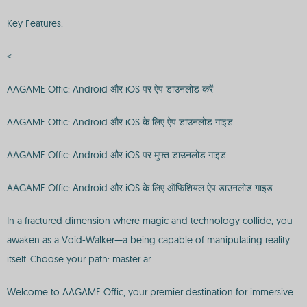
Key Features:
<
AAGAME Offic: Android और iOS पर ऐप डाउनलोड करें
AAGAME Offic: Android और iOS के लिए ऐप डाउनलोड गाइड
AAGAME Offic: Android और iOS पर मुफ्त डाउनलोड गाइड
AAGAME Offic: Android और iOS के लिए ऑफिशियल ऐप डाउनलोड गाइड
In a fractured dimension where magic and technology collide, you
awaken as a Void-Walker—a being capable of manipulating reality
itself. Choose your path: master ar
Welcome to AAGAME Offic, your premier destination for immersive