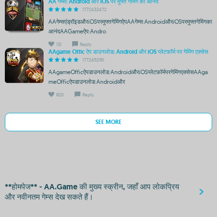
AA गेम्स: Android और iOS पर मुफ्त गेमिंग का आनंद
1772432472
AAगेम्सएंड्रॉइडऔरiOSपरमुफ्तगेमिंगऐपAAगेम्स:AndroidऔरiOSपरमुफ्तगेमिंगका
आनंदAAGameऐप:Andro
131
Reply
AAgame Offic ऐप डाउनलोड: Android और iOS प्लेटफ़ॉर्म पर गेमिंग एक्सेस
1772452161
AAgameOfficऐपडाउनलोड:AndroidऔरiOSप्लेटफ़ॉर्मपरगेमिंगएक्सेसAAga
meOfficऐपडाउनलोड:Androidऔर
820
Reply
SEE MORE
**होमपेज** - AA.Game की मुख्य स्क्रीन, जहाँ आप लोकप्रिय
और नवीनतम गेम्स देख सकते हैं।