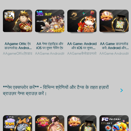
AAgame Offic ऐप
AA गेम्स एंड्रॉइड और
AA Game: Android
AA Game डाउनलोड
डाउनलोड: Android
iOS पर मुफ्त गेमिंग ऐप
और iOS पर मुफ्त
करें: Android और
और iOS प्लेटफ़ॉर्म पर
डाउनलोड और एक्सेस
iOS पर मुफ्त गेमिंग
AAgameOfficऐपडाउनलोड:AndroidऔरiOSप्लेटफ़ॉर्मपरगेमिंगएक्सेसAAgameOfficऐपडाउनलोड:
AAGame:AndroidऔरiOSपरमुफ्तडाउनलोडऔरएक्सेसAAGame:Android
AAGameकैसेडाउनलोडकरें:AndroidऔरiOSगाइड
AAGame:AndroidऔरiOSक
गेमिंग एक्सेस
अनुभव
**गेम एक्सप्लोर करें** - विभिन्न श्रेणियों और टैग्स के तहत हज़ारों
ब्राउज़र गेम्स ब्राउज़ करें।