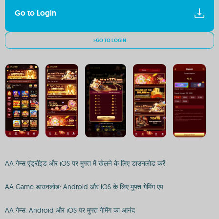
Go to Login
>GO TO LOGIN
AA गेम्स एंड्रॉइड और iOS पर मुफ्त में खेलने के लिए डाउनलोड करें
AA Game डाउनलोड: Android और iOS के लिए मुफ्त गेमिंग एप
AA गेम्स: Android और iOS पर मुफ्त गेमिंग का आनंद