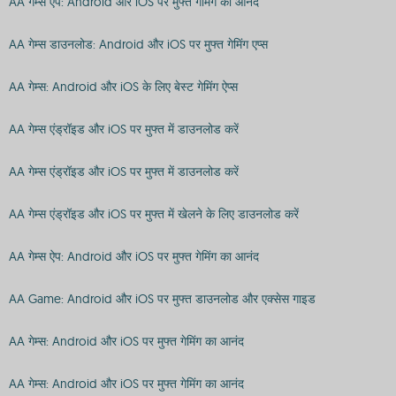
AA गेम्स ऐप: Android और iOS पर मुफ्त गेमिंग का आनंद
AA गेम्स डाउनलोड: Android और iOS पर मुफ्त गेमिंग एप्स
AA गेम्स: Android और iOS के लिए बेस्ट गेमिंग ऐप्स
AA गेम्स एंड्रॉइड और iOS पर मुफ्त में डाउनलोड करें
AA गेम्स एंड्रॉइड और iOS पर मुफ्त में डाउनलोड करें
AA गेम्स एंड्रॉइड और iOS पर मुफ्त में खेलने के लिए डाउनलोड करें
AA गेम्स ऐप: Android और iOS पर मुफ्त गेमिंग का आनंद
AA Game: Android और iOS पर मुफ्त डाउनलोड और एक्सेस गाइड
AA गेम्स: Android और iOS पर मुफ्त गेमिंग का आनंद
AA गेम्स: Android और iOS पर मुफ्त गेमिंग का आनंद