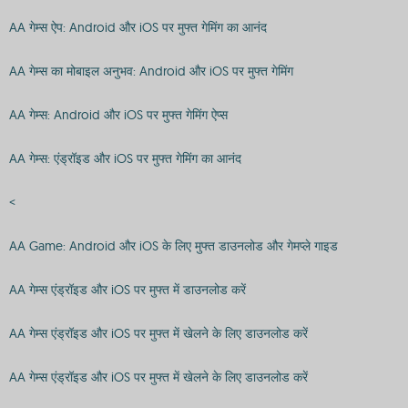
AA गेम्स ऐप: Android और iOS पर मुफ्त गेमिंग का आनंद
AA गेम्स का मोबाइल अनुभव: Android और iOS पर मुफ्त गेमिंग
AA गेम्स: Android और iOS पर मुफ्त गेमिंग ऐप्स
AA गेम्स: एंड्रॉइड और iOS पर मुफ्त गेमिंग का आनंद
<
AA Game: Android और iOS के लिए मुफ्त डाउनलोड और गेमप्ले गाइड
AA गेम्स एंड्रॉइड और iOS पर मुफ्त में डाउनलोड करें
AA गेम्स एंड्रॉइड और iOS पर मुफ्त में खेलने के लिए डाउनलोड करें
AA गेम्स एंड्रॉइड और iOS पर मुफ्त में खेलने के लिए डाउनलोड करें