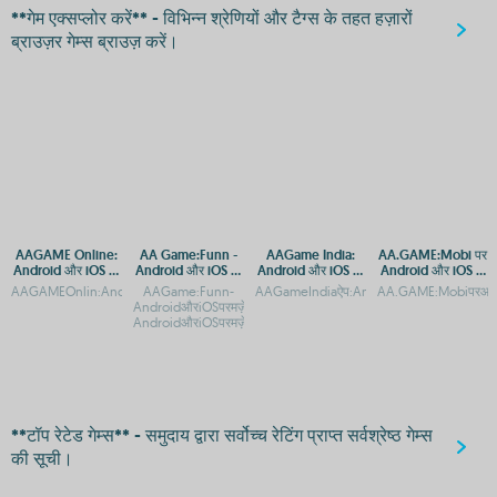
**गेम एक्सप्लोर करें** - विभिन्न श्रेणियों और टैग्स के तहत हज़ारों
ब्राउज़र गेम्स ब्राउज़ करें।
AAGAME Online:
AA Game:Funn -
AAGame India:
AA.GAME:Mobi पर
Android और iOS पर
Android और iOS पर
Android और iOS पर
Android और iOS के
डाउनलोड करें और खेलें
मज़ेदार गेमिंग अनुभव
ऐप डाउनलोड करें
लिए APK डाउनलोड
AAGAMEOnlin:AndroidऔरAppleकेलिएAPPएक्सेसगाइडAAGAMEOnlinऐप:AndroidऔरApple
AAGame:Funn-
AAGameIndiaऐप:AndroidऔरiOSपरगेमिंगकानय
AA.GAME:Mobiपरआसान
करें
AndroidऔरiOSपरमज़ेदारगेमिंगअनुभवAAGame:Funn-
AndroidऔरiOSपरमज़ेदारगेमिंगअनुभव
**टॉप रेटेड गेम्स** - समुदाय द्वारा सर्वोच्च रेटिंग प्राप्त सर्वश्रेष्ठ गेम्स
की सूची।