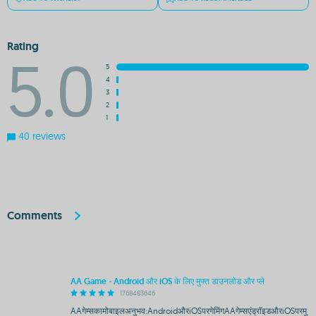
Rating
5.0
5
4
3
2
1
40 reviews
Comments
AA Game - Android और iOS के लिए मुफ्त डाउनलोड और प्ले
1768483646
AAगेम्सकामोबाइलअनुभव:AndroidऔरiOSपरगेमिंगAAगेम्सएंड्रॉइडऔरiOSपरमु