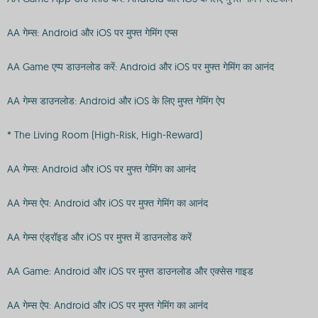
AA गेम्स: Android और iOS पर मुफ्त गेमिंग एप्स
AA Game एप्प डाउनलोड करें: Android और iOS पर मुफ्त गेमिंग का आनंद
AA गेम्स डाउनलोड: Android और iOS के लिए मुफ्त गेमिंग ऐप
* The Living Room (High-Risk, High-Reward)
AA गेम्स: Android और iOS पर मुफ्त गेमिंग का आनंद
AA गेम्स ऐप: Android और iOS पर मुफ्त गेमिंग का आनंद
AA गेम्स एंड्रॉइड और iOS पर मुफ्त में डाउनलोड करें
AA Game: Android और iOS पर मुफ्त डाउनलोड और एक्सेस गाइड
AA गेम्स ऐप: Android और iOS पर मुफ्त गेमिंग का आनंद