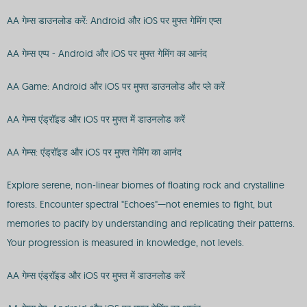
AA गेम्स डाउनलोड करें: Android और iOS पर मुफ्त गेमिंग एप्स
AA गेम्स एप्प - Android और iOS पर मुफ्त गेमिंग का आनंद
AA Game: Android और iOS पर मुफ्त डाउनलोड और प्ले करें
AA गेम्स एंड्रॉइड और iOS पर मुफ्त में डाउनलोड करें
AA गेम्स: एंड्रॉइड और iOS पर मुफ्त गेमिंग का आनंद
Explore serene, non-linear biomes of floating rock and crystalline
forests. Encounter spectral "Echoes"—not enemies to fight, but
memories to pacify by understanding and replicating their patterns.
Your progression is measured in knowledge, not levels.
AA गेम्स एंड्रॉइड और iOS पर मुफ्त में डाउनलोड करें