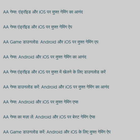
AA गेम्स: एंड्रॉइड और iOS पर मुफ्त गेमिंग का आनंद
AA गेम्स एंड्रॉइड और iOS पर मुफ्त गेमिंग ऐप
AA Game डाउनलोड: Android और iOS पर मुफ्त गेमिंग एप
AA गेम्स: Android और iOS पर मुफ्त गेमिंग का आनंद
AA गेम्स एंड्रॉइड और iOS पर मुफ्त में खेलने के लिए डाउनलोड करें
AA गेम्स डाउनलोड करें: Android और iOS पर मुफ्त गेमिंग का आनंद
AA गेम्स: Android और iOS पर मुफ्त गेमिंग एप्स
AA गेम्स का मज़ा लें: Android और iOS पर बेस्ट गेमिंग ऐप्स
AA Game डाउनलोड करें: Android और iOS के लिए मुफ्त गेमिंग ऐप