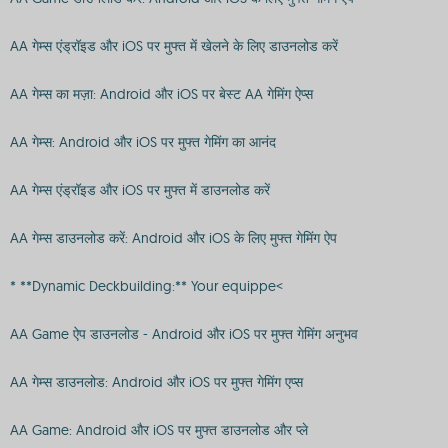
AA गेम्स एंड्रॉइड और iOS पर मुफ्त में खेलने के लिए डाउनलोड करें
AA गेम्स का मज़ा: Android और iOS पर बेस्ट AA गेमिंग ऐप्स
AA गेम्स: Android और iOS पर मुफ्त गेमिंग का आनंद
AA गेम्स एंड्रॉइड और iOS पर मुफ्त में डाउनलोड करें
AA गेम्स डाउनलोड करें: Android और iOS के लिए मुफ्त गेमिंग ऐप
* **Dynamic Deckbuilding:** Your equippe
<
AA Game ऐप डाउनलोड - Android और iOS पर मुफ्त गेमिंग अनुभव
AA गेम्स डाउनलोड: Android और iOS पर मुफ्त गेमिंग एप्स
AA Game: Android और iOS पर मुफ्त डाउनलोड और प्ले