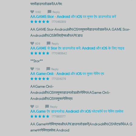
फ्तमेंडाउनलोडकरेंAAगेम:
1082
Reply
AA.GAME:Stor - Android और iOS पर मुफ्त ऐप डाउनलोड करें
1770892819
AA.GAME:Stor-AndroidऔरiOSपरमुफ्तमेंडाउनलोडकरेंAA.GAME:Stor-
AndroidऔरiOSकेलिएऐप्सऔरAPKडाउ
609
Reply
AA.GAME से Stor ऐप डाउनलोड करें: Android और iOS के लिए गाइड
1770983642
**Stor**
738
Reply
AA Game:Onli - Android और iOS पर मुफ्त गेमिंग एप
1771206279
AAGame:Onli-
AndroidऔरiOSपरमुफ्तडाउनलोडऔरगेमिंगAAGame:Onli-
AndroidऔरiOSपरमुफ्तगेमिंगएप
121
Reply
AA.Game ऐप डाउनलोड: Android और iOS प्लेटफॉर्म पर गेमिंग एक्सेस
1771883377
AA.Gameपरगेमिंगएप्सऔरAPKडाउनलोडकरें|AndroidऔरiOSप्लेटफ़ॉर्मAA.G
ameपरगेमिंगएक्सेस:Android