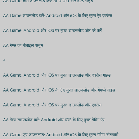
AA Game कैसे डाउनलोड करें: Android और iOS गाइड
AA Game डाउनलोड करें: Android और iOS के लिए मुफ्त ऐप एक्सेस
AA Game: Android और iOS पर मुफ्त डाउनलोड और प्ले करें
AA गेम्स का मोबाइल अनुभ
<
AA Game: Android और iOS पर मुफ्त डाउनलोड और एक्सेस गाइड
AA Game: Android और iOS के लिए मुफ्त डाउनलोड और गेमप्ले गाइड
AA Game: Android और iOS पर मुफ्त डाउनलोड और एक्सेस
AA गेम्स डाउनलोड करें: Android और iOS के लिए मुफ्त गेमिंग ऐप
AA Game एप्प डाउनलोड: Android और iOS के लिए मुफ्त गेमिंग प्लेटफॉर्म