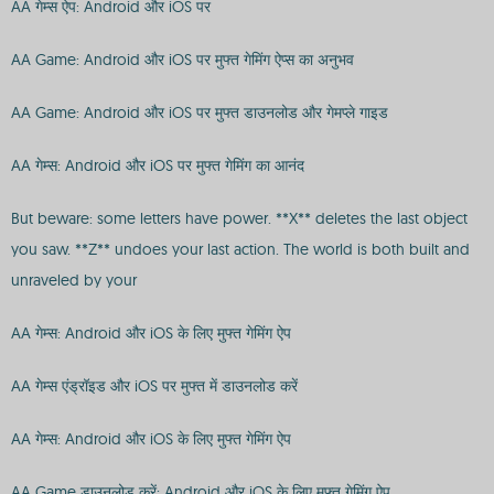
AA गेम्स ऐप: Android और iOS पर
AA Game: Android और iOS पर मुफ्त गेमिंग ऐप्स का अनुभव
AA Game: Android और iOS पर मुफ्त डाउनलोड और गेमप्ले गाइड
AA गेम्स: Android और iOS पर मुफ्त गेमिंग का आनंद
But beware: some letters have power. **X** deletes the last object
you saw. **Z** undoes your last action. The world is both built and
unraveled by your
AA गेम्स: Android और iOS के लिए मुफ्त गेमिंग ऐप
AA गेम्स एंड्रॉइड और iOS पर मुफ्त में डाउनलोड करें
AA गेम्स: Android और iOS के लिए मुफ्त गेमिंग ऐप
AA Game डाउनलोड करें: Android और iOS के लिए मुफ्त गेमिंग ऐप