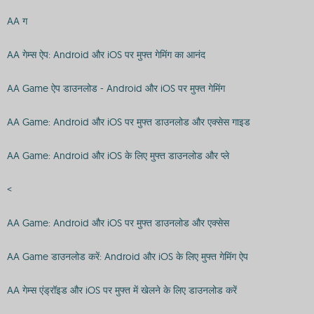
AA ग
AA गेम्स ऐप: Android और iOS पर मुफ्त गेमिंग का आनंद
AA Game ऐप डाउनलोड - Android और iOS पर मुफ्त गेमिंग
AA Game: Android और iOS पर मुफ्त डाउनलोड और एक्सेस गाइड
AA Game: Android और iOS के लिए मुफ्त डाउनलोड और प्ले
<
AA Game: Android और iOS पर मुफ्त डाउनलोड और एक्सेस
AA Game डाउनलोड करें: Android और iOS के लिए मुफ्त गेमिंग ऐप
AA गेम्स एंड्रॉइड और iOS पर मुफ्त में खेलने के लिए डाउनलोड करें