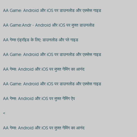
AA Game: Android और iOS पर डाउनलोड और एक्सेस गाइड
AA Game:Andr - Android और iOS पर मुफ्त डाउनलोड
AA गेम्स एंड्रॉइड के लिए: डाउनलोड और प्ले गाइड
AA Game: Android और iOS पर डाउनलोड और एक्सेस गाइड
AA गेम्स: Android और iOS पर मुफ्त गेमिंग का आनंद
AA Game: Android और iOS पर डाउनलोड और एक्सेस गाइड
AA गेम्स: Android और iOS पर मुफ्त गेमिंग ऐप
<
AA गेम्स: Android और iOS पर मुफ्त गेमिंग का आनंद