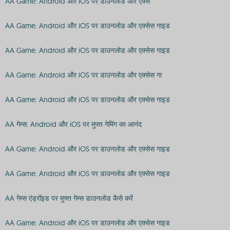
AA Game: Android और iOS पर डाउनलोड और एक्स
AA Game: Android और iOS पर डाउनलोड और एक्सेस गाइड
AA Game: Android और iOS पर डाउनलोड और एक्सेस गाइड
AA Game: Android और iOS पर डाउनलोड और एक्सेस गा
AA Game: Android और iOS पर डाउनलोड और एक्सेस गाइड
AA गेम्स: Android और iOS पर मुफ्त गेमिंग का आनंद
AA Game: Android और iOS पर डाउनलोड और एक्सेस गाइड
AA Game: Android और iOS पर डाउनलोड और एक्सेस गाइड
AA गेम्स एंड्रॉइड पर मुफ्त गेम्स डाउनलोड कैसे करें
AA Game: Android और iOS पर डाउनलोड और एक्सेस गाइड