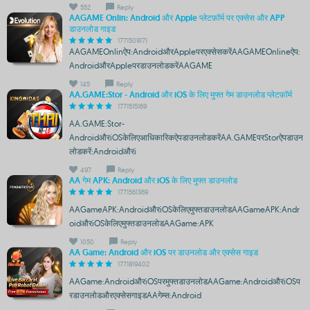
552
Reply
AAGAME Onlin: Android और Apple प्लेटफ़ॉर्म पर एक्सेस और APP
डाउनलोड गाइड
1771509171
AAGAMEOnlinऐप:AndroidऔरAppleपरएक्सेसकरेंAAGAMEOnlineऐप:
AndroidऔरAppleपरडाउनलोडकरेंAAGAME
145
Reply
AA.GAME:Stor - Android और iOS के लिए मुफ्त गेम डाउनलोड प्लेटफ़ॉर्म
1771515169
AA.GAME:Stor-
AndroidऔरiOSकेलिएआधिकारिकऐपडाउनलोडकरेंAA.GAMEपरStorऐपडाउन
लोडकरें:Androidऔरi
497
Reply
AA गेम APK: Android और iOS के लिए मुफ्त डाउनलोड
1771561369
AAGameAPK:AndroidऔरiOSकेलिएमुफ्तडाउनलोडAAGameAPK:Andr
oidऔरiOSकेलिएमुफ्तडाउनलोडAAGame:APK
1050
Reply
AA Game: Android और iOS पर डाउनलोड और एक्सेस गाइड
1771819402
AAGame:AndroidऔरiOSपरमुफ्तडाउनलोडAAGame:AndroidऔरiOSप
रडाउनलोडऔरएक्सेसगाइडAAगेम्स:Android