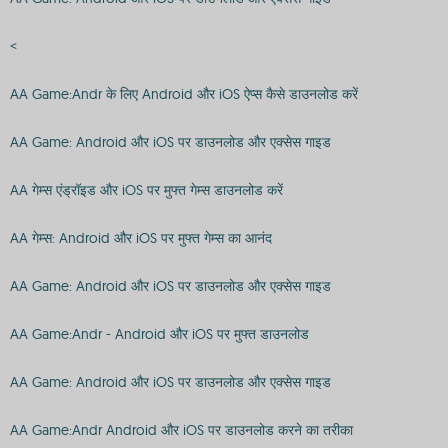
<
AA Game:Andr के लिए Android और iOS ऐप्स कैसे डाउनलोड करें
AA Game: Android और iOS पर डाउनलोड और एक्सेस गाइड
AA गेम्स एंड्रॉइड और iOS पर मुफ्त गेम्स डाउनलोड करें
AA गेम्स: Android और iOS पर मुफ्त गेम्स का आनंद
AA Game: Android और iOS पर डाउनलोड और एक्सेस गाइड
AA Game:Andr - Android और iOS पर मुफ्त डाउनलोड
AA Game: Android और iOS पर डाउनलोड और एक्सेस गाइड
AA Game:Andr Android और iOS पर डाउनलोड करने का तरीका