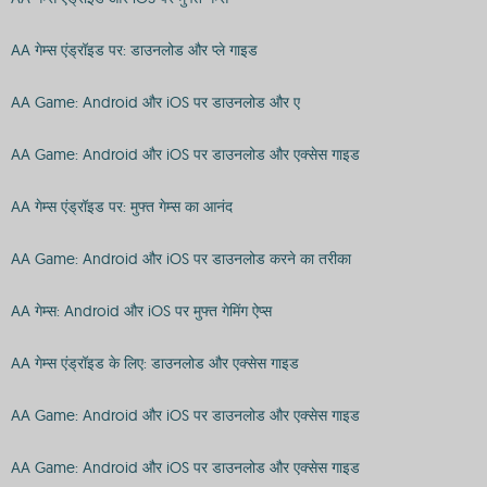
AA गेम्स एंड्रॉइड पर: डाउनलोड और प्ले गाइड
AA Game: Android और iOS पर डाउनलोड और ए
AA Game: Android और iOS पर डाउनलोड और एक्सेस गाइड
AA गेम्स एंड्रॉइड पर: मुफ्त गेम्स का आनंद
AA Game: Android और iOS पर डाउनलोड करने का तरीका
AA गेम्स: Android और iOS पर मुफ्त गेमिंग ऐप्स
AA गेम्स एंड्रॉइड के लिए: डाउनलोड और एक्सेस गाइड
AA Game: Android और iOS पर डाउनलोड और एक्सेस गाइड
AA Game: Android और iOS पर डाउनलोड और एक्सेस गाइड