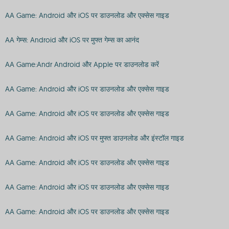
AA Game: Android और iOS पर डाउनलोड और एक्सेस गाइड
AA गेम्स: Android और iOS पर मुफ्त गेम्स का आनंद
AA Game:Andr Android और Apple पर डाउनलोड करें
AA Game: Android और iOS पर डाउनलोड और एक्सेस गाइड
AA Game: Android और iOS पर डाउनलोड और एक्सेस गाइड
AA Game: Android और iOS पर मुफ्त डाउनलोड और इंस्टॉल गाइड
AA Game: Android और iOS पर डाउनलोड और एक्सेस गाइड
AA Game: Android और iOS पर डाउनलोड और एक्सेस गाइड
AA Game: Android और iOS पर डाउनलोड और एक्सेस गाइड