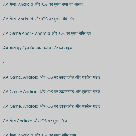
AA गेम्स: Android और iOS पर मुफ्त गेम्स का आनंद
AA गेम्स: Android और iOS पर मुफ्त गेमिंग ऐप
AA Game:Andr - Android और iOS पर मुफ्त गेमिंग ऐप
AA गेम्स एंड्रॉइड ऐप: डाउनलोड और प्ले गाइड
<
AA Game: Android और iOS पर डाउनलोड और एक्सेस गाइड
AA Game: Android और iOS पर डाउनलोड और एक्सेस गाइड
AA Game: Android और iOS पर डाउनलोड और एक्सेस गाइड
AA गेम्स Android और iOS पर मुफ्त गेम्स
AA गेम्स: Android और iOS पर मुफ्त गेमिंग एप्स