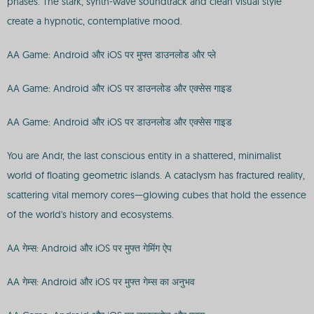
phases. The stark, synth-wave soundtrack and clean visual style
create a hypnotic, contemplative mood.
AA Game: Android और iOS पर मुफ्त डाउनलोड और प्ले
AA Game: Android और iOS पर डाउनलोड और एक्सेस गाइड
AA Game: Android और iOS पर डाउनलोड और एक्सेस गाइड
You are Andr, the last conscious entity in a shattered, minimalist
world of floating geometric islands. A cataclysm has fractured reality,
scattering vital memory cores—glowing cubes that hold the essence
of the world's history and ecosystems.
AA गेम्स: Android और iOS पर मुफ्त गेमिंग ऐप
AA गेम्स: Android और iOS पर मुफ्त गेम्स का अनुभव