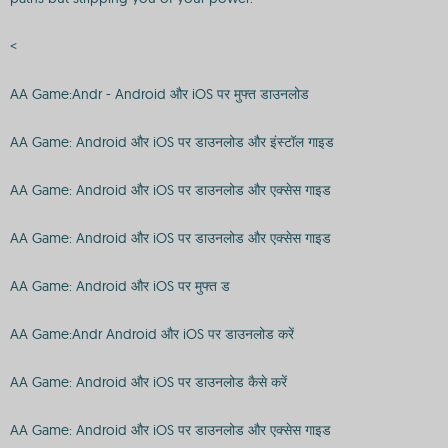
<
AA Game:Andr - Android और iOS पर मुफ्त डाउनलोड
AA Game: Android और iOS पर डाउनलोड और इंस्टॉल गाइड
AA Game: Android और iOS पर डाउनलोड और एक्सेस गाइड
AA Game: Android और iOS पर डाउनलोड और एक्सेस गाइड
AA Game: Android और iOS पर मुफ्त ड
AA Game:Andr Android और iOS पर डाउनलोड करें
AA Game: Android और iOS पर डाउनलोड कैसे करें
AA Game: Android और iOS पर डाउनलोड और एक्सेस गाइड