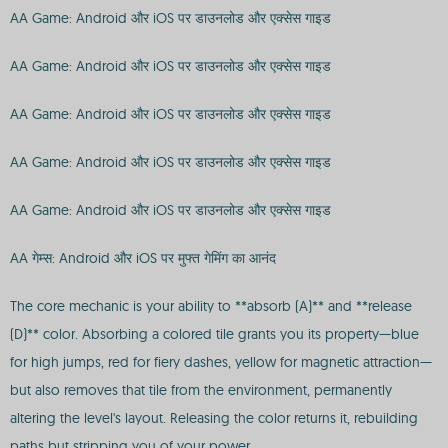
AA Game: Android और iOS पर डाउनलोड और एक्सेस गाइड
AA Game: Android और iOS पर डाउनलोड और एक्सेस गाइड
AA Game: Android और iOS पर डाउनलोड और एक्सेस गाइड
AA Game: Android और iOS पर डाउनलोड और एक्सेस गाइड
AA Game: Android और iOS पर डाउनलोड और एक्सेस गाइड
AA गेम्स: Android और iOS पर मुफ्त गेमिंग का आनंद
The core mechanic is your ability to **absorb (A)** and **release
(D)** color. Absorbing a colored tile grants you its property—blue
for high jumps, red for fiery dashes, yellow for magnetic attraction—
but also removes that tile from the environment, permanently
altering the level's layout. Releasing the color returns it, rebuilding
paths but stripping you of your power.