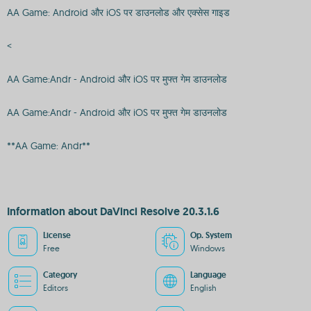
AA Game: Android और iOS पर डाउनलोड और एक्सेस गाइड
<
AA Game:Andr - Android और iOS पर मुफ्त गेम डाउनलोड
AA Game:Andr - Android और iOS पर मुफ्त गेम डाउनलोड
**AA Game: Andr**
Information about DaVinci Resolve 20.3.1.6
License
Op. System
Free
Windows
Category
Language
Editors
English