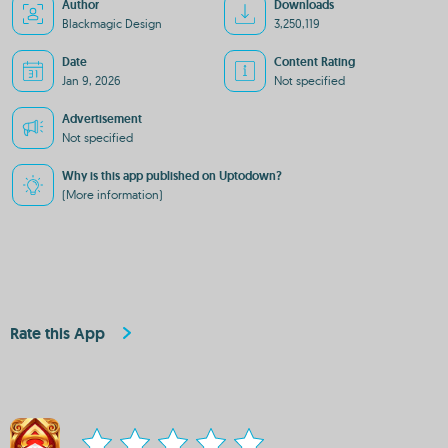
Author
Downloads
Blackmagic Design
3,250,119
Date
Content Rating
Jan 9, 2026
Not specified
Advertisement
Not specified
Why is this app published on Uptodown?
(More information)
Rate this App