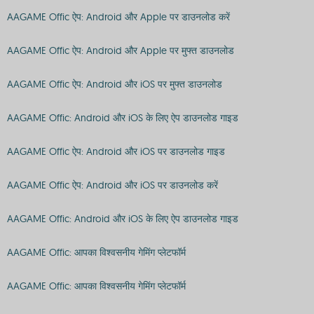
AAGAME Offic ऐप: Android और Apple पर डाउनलोड करें
AAGAME Offic ऐप: Android और Apple पर मुफ्त डाउनलोड
AAGAME Offic ऐप: Android और iOS पर मुफ्त डाउनलोड
AAGAME Offic: Android और iOS के लिए ऐप डाउनलोड गाइड
AAGAME Offic ऐप: Android और iOS पर डाउनलोड गाइड
AAGAME Offic ऐप: Android और iOS पर डाउनलोड करें
AAGAME Offic: Android और iOS के लिए ऐप डाउनलोड गाइड
AAGAME Offic: आपका विश्वसनीय गेमिंग प्लेटफॉर्म
AAGAME Offic: आपका विश्वसनीय गेमिंग प्लेटफॉर्म