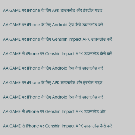
AA.GAME पर iPhone के लिए APK डाउनलोड और इंस्टॉल गाइड
AA.GAME पर iPhone के लिए Android ऐप्स कैसे डाउनलोड करें
AA.GAME पर iPhone के लिए Genshin Impact APK डाउनलोड करें
AA.GAME से iPhone पर Genshin Impact APK डाउनलोड कैसे करें
AA.GAME पर iPhone के लिए Android ऐप्स कैसे डाउनलोड करें
AA.GAME पर iPhone के लिए APK डाउनलोड और इंस्टॉल गाइड
AA.GAME पर iPhone के लिए Android ऐप्स कैसे डाउनलोड करें
AA.GAME से iPhone पर Genshin Impact APK डाउनलोड और
AA.GAME से iPhone पर Genshin Impact APK डाउनलोड कैसे करें