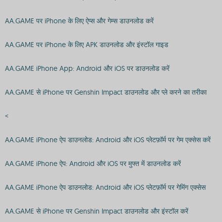
AA.GAME पर iPhone के लिए ऐप्स और गेम्स डाउनलोड करें
AA.GAME पर iPhone के लिए APK डाउनलोड और इंस्टॉल गाइड
AA.GAME iPhone App: Android और iOS पर डाउनलोड करें
AA.GAME से iPhone पर Genshin Impact डाउनलोड और प्ले करने का तरीका
<
AA.GAME iPhone ऐप डाउनलोड: Android और iOS प्लेटफ़ॉर्म पर गेम एक्सेस करें
AA.GAME iPhone ऐप: Android और iOS पर मुफ्त में डाउनलोड करें
AA.GAME iPhone ऐप डाउनलोड: Android और iOS प्लेटफ़ॉर्म पर गेमिंग एक्सेस
AA.GAME से iPhone पर Genshin Impact डाउनलोड और इंस्टॉल करें