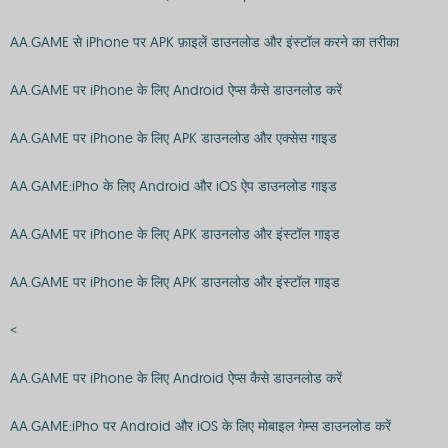
AA.GAME से iPhone पर APK फ़ाइलें डाउनलोड और इंस्टॉल करने का तरीका
AA.GAME पर iPhone के लिए Android ऐप्स कैसे डाउनलोड करें
AA.GAME पर iPhone के लिए APK डाउनलोड और एक्सेस गाइड
AA.GAME:iPho के लिए Android और iOS ऐप डाउनलोड गाइड
AA.GAME पर iPhone के लिए APK डाउनलोड और इंस्टॉल गाइड
AA.GAME पर iPhone के लिए APK डाउनलोड और इंस्टॉल गाइड
<
AA.GAME पर iPhone के लिए Android ऐप्स कैसे डाउनलोड करें
AA.GAME:iPho पर Android और iOS के लिए मोबाइल गेम्स डाउनलोड करें