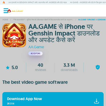
AA.GAME पर GENSHIN IMPACT APK डाउनलोड करें: ANDROID और IOS गाइड
AA GAME - ANDROID और IOS के लिए मुफ्त डाउ
HOME
/
**गेम डाउनलोड** - चुनिंदा गेम्स को ऑफ़लाइन खेलने के लिए डाउनलोड करने का अनुभाग।
/
AA.GAME से IPHONE पर GENSHIN IM
AA.GAME से iPhone पर
Genshin Impact डाउनलोड
और अपडेट कैसे करें
AA.Game
#2
EDITORS
40
3.3 M
5.0
reviews
downloads
The best video game software
Download App Now
20.3.1.6