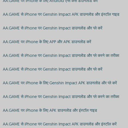
AA.GAME पर iPhone के लिए Android ऐप्स कैसे डाउनलोड करें
AA.GAME से iPhone पर Genshin Impact APK डाउनलोड और इंस्टॉल गाइड
AA.GAME से iPhone पर Genshin Impact डाउनलोड और प्ले करें
AA.GAME पर iPhone के लिए APP और APK डाउनलोड करें
AA.GAME से iPhone पर Genshin Impact डाउनलोड और प्ले करने का तरीका
AA.GAME से iPhone पर Genshin Impact डाउनलोड और प्ले करें
AA.GAME पर iPhone के लिए Genshin Impact APK डाउनलोड और प्ले करें
AA.GAME से iPhone पर Genshin Impact डाउनलोड और प्ले करने का तरीका
AA.GAME पर iPhone के लिए APK डाउनलोड और इंस्टॉल गाइड
AA.GAME से iPhone पर Genshin Impact APK डाउनलोड और इंस्टॉल करें