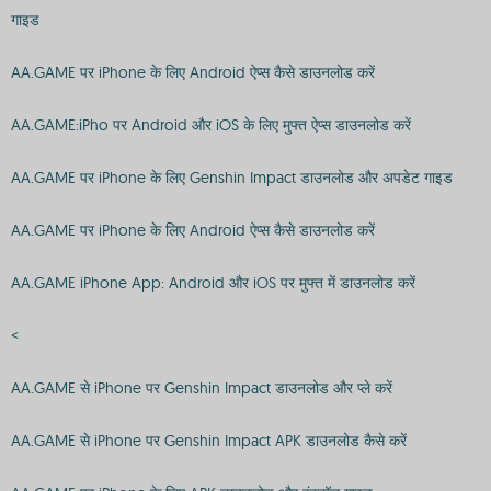
गाइड
AA.GAME पर iPhone के लिए Android ऐप्स कैसे डाउनलोड करें
AA.GAME:iPho पर Android और iOS के लिए मुफ्त ऐप्स डाउनलोड करें
AA.GAME पर iPhone के लिए Genshin Impact डाउनलोड और अपडेट गाइड
AA.GAME पर iPhone के लिए Android ऐप्स कैसे डाउनलोड करें
AA.GAME iPhone App: Android और iOS पर मुफ्त में डाउनलोड करें
<
AA.GAME से iPhone पर Genshin Impact डाउनलोड और प्ले करें
AA.GAME से iPhone पर Genshin Impact APK डाउनलोड कैसे करें