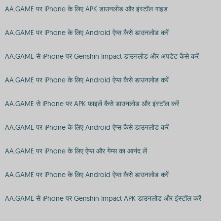
AA.GAME पर iPhone के लिए APK डाउनलोड और इंस्टॉल गाइड
AA.GAME पर iPhone के लिए Android ऐप्स कैसे डाउनलोड करें
AA.GAME से iPhone पर Genshin Impact डाउनलोड और अपडेट कैसे करें
AA.GAME पर iPhone के लिए Android ऐप्स कैसे डाउनलोड करें
AA.GAME से iPhone पर APK फ़ाइलें कैसे डाउनलोड और इंस्टॉल करें
AA.GAME पर iPhone के लिए Android ऐप्स कैसे डाउनलोड करें
AA.GAME पर iPhone के लिए ऐप्स और गेम्स का आनंद लें
AA.GAME पर iPhone के लिए Android ऐप्स कैसे डाउनलोड करें
AA.GAME से iPhone पर Genshin Impact APK डाउनलोड और इंस्टॉल करें