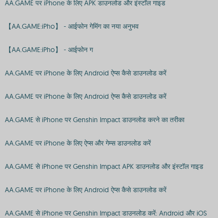
AA.GAME पर iPhone के लिए APK डाउनलोड और इंस्टॉल गाइड
【AA.GAME:iPho】 - आईफोन गेमिंग का नया अनुभव
【AA.GAME:iPho】 - आईफोन ग
AA.GAME पर iPhone के लिए Android ऐप्स कैसे डाउनलोड करें
AA.GAME पर iPhone के लिए Android ऐप्स कैसे डाउनलोड करें
AA.GAME से iPhone पर Genshin Impact डाउनलोड करने का तरीका
AA.GAME पर iPhone के लिए ऐप्स और गेम्स डाउनलोड करें
AA.GAME से iPhone पर Genshin Impact APK डाउनलोड और इंस्टॉल गाइड
AA.GAME पर iPhone के लिए Android ऐप्स कैसे डाउनलोड करें
AA.GAME से iPhone पर Genshin Impact डाउनलोड करें: Android और iOS