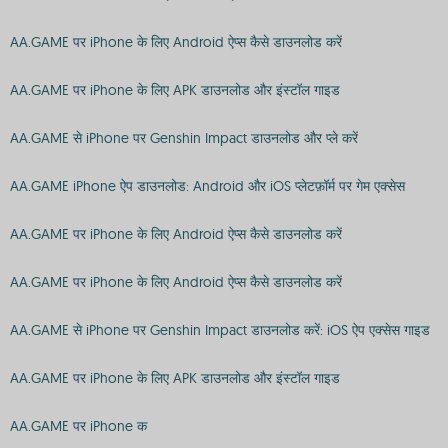
AA.GAME पर iPhone के लिए Android ऐप्स कैसे डाउनलोड करें
AA.GAME पर iPhone के लिए APK डाउनलोड और इंस्टॉल गाइड
AA.GAME से iPhone पर Genshin Impact डाउनलोड और प्ले करें
AA.GAME iPhone ऐप डाउनलोड: Android और iOS प्लेटफ़ॉर्म पर गेम एक्सेस
AA.GAME पर iPhone के लिए Android ऐप्स कैसे डाउनलोड करें
AA.GAME पर iPhone के लिए Android ऐप्स कैसे डाउनलोड करें
AA.GAME से iPhone पर Genshin Impact डाउनलोड करें: iOS ऐप एक्सेस गाइड
AA.GAME पर iPhone के लिए APK डाउनलोड और इंस्टॉल गाइड
AA.GAME पर iPhone क