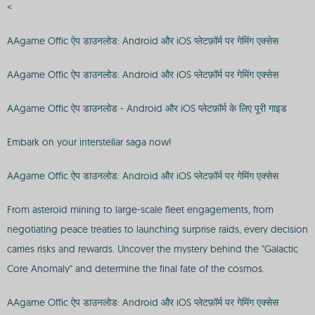
<
AAgame Offic ऐप डाउनलोड: Android और iOS प्लेटफ़ॉर्म पर गेमिंग एक्सेस
AAgame Offic ऐप डाउनलोड: Android और iOS प्लेटफ़ॉर्म पर गेमिंग एक्सेस
AAgame Offic ऐप डाउनलोड - Android और iOS प्लेटफ़ॉर्म के लिए पूरी गाइड
Embark on your interstellar saga now!
AAgame Offic ऐप डाउनलोड: Android और iOS प्लेटफ़ॉर्म पर गेमिंग एक्सेस
From asteroid mining to large-scale fleet engagements, from
negotiating peace treaties to launching surprise raids, every decision
carries risks and rewards. Uncover the mystery behind the "Galactic
Core Anomaly" and determine the final fate of the cosmos.
AAgame Offic ऐप डाउनलोड: Android और iOS प्लेटफ़ॉर्म पर गेमिंग एक्सेस