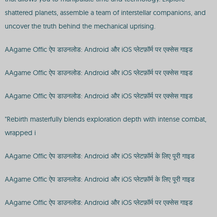
shattered planets, assemble a team of interstellar companions, and
uncover the truth behind the mechanical uprising.
AAgame Offic ऐप डाउनलोड: Android और iOS प्लेटफ़ॉर्म पर एक्सेस गाइड
AAgame Offic ऐप डाउनलोड: Android और iOS प्लेटफ़ॉर्म पर एक्सेस गाइड
AAgame Offic ऐप डाउनलोड: Android और iOS प्लेटफ़ॉर्म पर एक्सेस गाइड
"Rebirth masterfully blends exploration depth with intense combat,
wrapped i
AAgame Offic ऐप डाउनलोड: Android और iOS प्लेटफ़ॉर्म के लिए पूरी गाइड
AAgame Offic ऐप डाउनलोड: Android और iOS प्लेटफ़ॉर्म के लिए पूरी गाइड
AAgame Offic ऐप डाउनलोड: Android और iOS प्लेटफ़ॉर्म पर एक्सेस गाइड