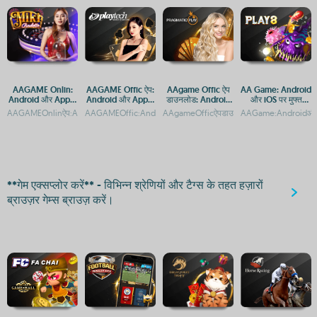
AAGAME Onlin:
AAGAME Offic ऐप:
AAgame Offic ऐप
AA Game: Android
Android और Apple
Android और Apple
डाउनलोड: Android
और iOS पर मुफ्त
प्लेटफ़ॉर्म पर एक्सेस और
पर डाउनलोड करें
और iOS प्लेटफ़ॉर्म पर
डाउनलोड और एक्सेस
AAGAMEOnlinऐप:AndroidऔरAppleपरएक्सेसकरेंAAGAMEOnlineऐप:AndroidऔरAppleपर
AAGAMEOffic:AndroidऔरiOSपरमुफ्तगेमिंगएक्सेसAAGAMEOfficऐप:
AAgameOfficऐपडाउनलोड:AndroidऔरiOSप्लेट
AAGame:AndroidऔरiO
APP डाउनलोड गाइड
गेमिंग एक्सेस
गाइड
**गेम एक्सप्लोर करें** - विभिन्न श्रेणियों और टैग्स के तहत हज़ारों
ब्राउज़र गेम्स ब्राउज़ करें।