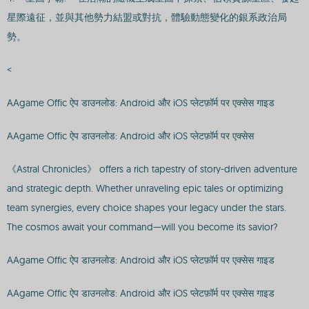
星際遠征，並與其他勢力結盟或對抗，體驗動態變化的銀系政治局
勢。
<
AAgame Offic ऐप डाउनलोड: Android और iOS प्लेटफ़ॉर्म पर एक्सेस गाइड
AAgame Offic ऐप डाउनलोड: Android और iOS प्लेटफ़ॉर्म पर एक्सेस
《Astral Chronicles》 offers a rich tapestry of story-driven adventure
and strategic depth. Whether unraveling epic tales or optimizing
team synergies, every choice shapes your legacy under the stars.
The cosmos await your command—will you become its savior?
AAgame Offic ऐप डाउनलोड: Android और iOS प्लेटफ़ॉर्म पर एक्सेस गाइड
AAgame Offic ऐप डाउनलोड: Android और iOS प्लेटफ़ॉर्म पर एक्सेस गाइड