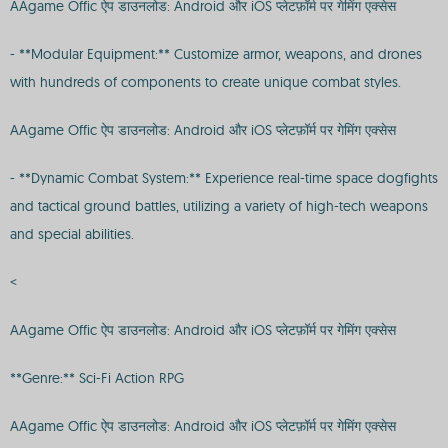
AAgame Offic ऐप डाउनलोड: Android और iOS प्लेटफ़ॉर्म पर गेमिंग एक्सेस
- **Modular Equipment:** Customize armor, weapons, and drones
with hundreds of components to create unique combat styles.
AAgame Offic ऐप डाउनलोड: Android और iOS प्लेटफ़ॉर्म पर गेमिंग एक्सेस
- **Dynamic Combat System:** Experience real-time space dogfights
and tactical ground battles, utilizing a variety of high-tech weapons
and special abilities.
<
AAgame Offic ऐप डाउनलोड: Android और iOS प्लेटफ़ॉर्म पर गेमिंग एक्सेस
**Genre:** Sci-Fi Action RPG
AAgame Offic ऐप डाउनलोड: Android और iOS प्लेटफ़ॉर्म पर गेमिंग एक्सेस