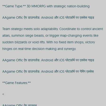
**Game Type:** 3D MMORPG with strategic nation-building
AAgame Offic ऐप डाउनलोड: Android और iOS प्लेटफ़ॉर्म पर एक्सेस गाइड
Team strategy meets solo adaptability. Coordinate to control ancient
altars, summon siege beasts, or trigger map-changing events like
sudden blizzards or void rifts. With no fixed item shops, victory
hinges on real-time decision-making and synergy.
AAgame Offic ऐप डाउनलोड: Android और iOS प्लेटफ़ॉर्म पर एक्सेस गाइड
AAgame Offic ऐप डाउनलोड: Android और iOS प्लेटफ़ॉर्म पर गेमिंग एक्सेस
**Game Features:**
<
AAgame Offic ऐप डाउनल