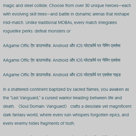
magic and steel collide. Choose from over 30 unique heroes—each
with evolving skill trees—and battle in dynamic arenas that reshape
mid-match. Unlike traditional MOBAs, every match integrates
roguelike perks: defeat monsters or
AAgame Offic ऐप डाउनलोड: Android और iOS प्लेटफ़ॉर्म पर गेमिंग एक्सेस
AAgame Offic ऐप डाउनलोड: Android और iOS प्लेटफ़ॉर्म पर गेमिंग एक्सेस
AAgame Offic ऐप डाउनलोड: Android और iOS प्लेटफ़ॉर्म पर एक्सेस गाइड
In a shattered continent baptized by sacred flames, you awaken as
the "Last Vanguard," a cursed warrior treading between life and
death. 《Soul Domain: Vanguard》 crafts a desolate yet magnificent
dark fantasy world, where every ruin whispers forgotten epics, and
every enemy hides fragments of truth.