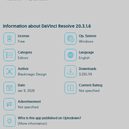
Information about DaVinci Resolve 20.3.1.6
License
Op. System
Free
Windows
Category
Language
Editors
English
Author
Downloads
Blackmagic Design
3,250,119
Date
Content Rating
Jan 9, 2026
Not specified
Advertisement
Not specified
Why is this app published on Uptodown?
(More information)