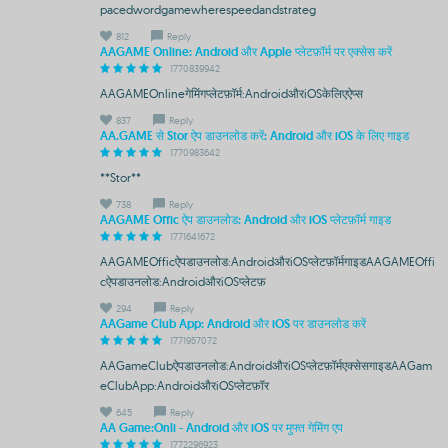
pacedwordgamewherespeedandstrateg
812
Reply
AAGAME Online: Android और Apple प्लेटफ़ॉर्म पर एक्सेस करें
1770839942
AAGAMEOnlineगेमिंगप्लेटफ़ॉर्म:AndroidऔरiOSकेलिएऐप्स
837
Reply
AA.GAME से Stor ऐप डाउनलोड करें: Android और iOS के लिए गाइड
1770983642
**Stor**
738
Reply
AAGAME Offic ऐप डाउनलोड: Android और iOS प्लेटफ़ॉर्म गाइड
1771641672
AAGAMEOfficऐपडाउनलोड:AndroidऔरiOSप्लेटफ़ॉर्मगाइडAAGAMEOffi
cऐपडाउनलोड:AndroidऔरiOSप्लेटफ़
294
Reply
AAGame Club App: Android और iOS पर डाउनलोड करें
1771957072
AAGameClubऐपडाउनलोड:AndroidऔरiOSप्लेटफ़ॉर्मएक्सेसगाइडAAGam
eClubApp:AndroidऔरiOSप्लेटफ़ॉर
645
Reply
AA Game:Onli - Android और iOS पर मुफ्त गेमिंग एप
1772296923