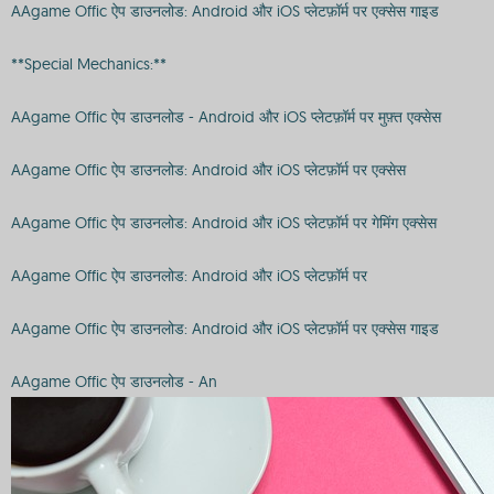
AAgame Offic ऐप डाउनलोड: Android और iOS प्लेटफ़ॉर्म पर एक्सेस गाइड
**Special Mechanics:**
AAgame Offic ऐप डाउनलोड - Android और iOS प्लेटफ़ॉर्म पर मुफ़्त एक्सेस
AAgame Offic ऐप डाउनलोड: Android और iOS प्लेटफ़ॉर्म पर एक्सेस
AAgame Offic ऐप डाउनलोड: Android और iOS प्लेटफ़ॉर्म पर गेमिंग एक्सेस
AAgame Offic ऐप डाउनलोड: Android और iOS प्लेटफ़ॉर्म पर
AAgame Offic ऐप डाउनलोड: Android और iOS प्लेटफ़ॉर्म पर एक्सेस गाइड
AAgame Offic ऐप डाउनलोड - An