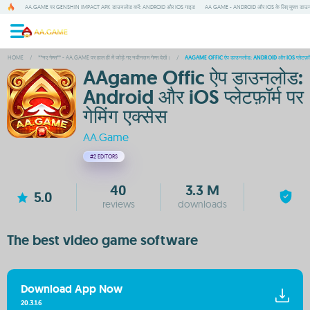
AA.GAME पर GENSHIN IMPACT APK डाउनलोड करें: ANDROID और IOS गाइड
AA GAME - ANDROID और IOS के लिए मुफ्त डाउ
HOME
/
**नए गेम्स** - AA.GAME पर हाल ही में जोड़े गए नवीनतम गेम्स देखें।
/
AAGAME OFFIC ऐप डाउनलोड: ANDROID और IOS प्लेटफ़ॉर्म प
AAgame Offic ऐप डाउनलोड:
Android और iOS प्लेटफ़ॉर्म पर
गेमिंग एक्सेस
AA.Game
#2
EDITORS
40
3.3 M
5.0
reviews
downloads
The best video game software
Download App Now
20.3.1.6