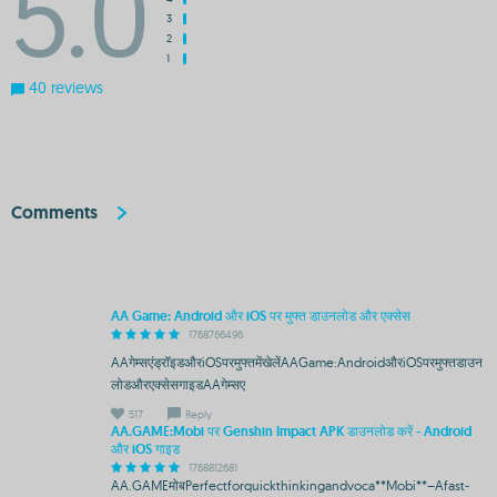
5.0
3
2
1
40 reviews
Comments
AA Game: Android और iOS पर मुफ्त डाउनलोड और एक्सेस
1768766496
AAगेम्सएंड्रॉइडऔरiOSपरमुफ्तमेंखेलेंAAGame:AndroidऔरiOSपरमुफ्तडाउन
लोडऔरएक्सेसगाइडAAगेम्सए
517
Reply
AA.GAME:Mobi पर Genshin Impact APK डाउनलोड करें - Android
और iOS गाइड
1768812681
AA.GAMEमोबPerfectforquickthinkingandvoca**Mobi**–Afast-