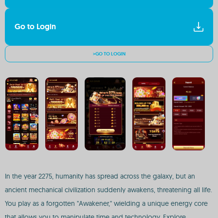
Go to Login
>GO TO LOGIN
In the year 2275, humanity has spread across the galaxy, but an
ancient mechanical civilization suddenly awakens, threatening all life.
You play as a forgotten "Awakener," wielding a unique energy core
that allows you to manipulate time and technology. Explore