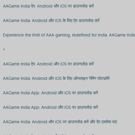
AAGame India ऐप: Android और iOS पर डाउनलोड करें
AAGame India: Android और iOS के लिए ऐप डाउनलोड करें
Experience the thrill of AAA gaming, redefined for India. AAGame India 
<
AAGame India ऐप: Android और iOS पर डाउनलोड करें
AAGame India: Android और iOS के लिए ऑनलाइन गेमिंग प्लेटफ़ॉर्म
AAGame India App: Android और iOS पर डाउनलोड करें
AAGame India App: Android और iOS पर डाउनलोड करें
AAGame India: Android और iOS पर डाउनलोड करें और ऐप एक्सेस पाएं