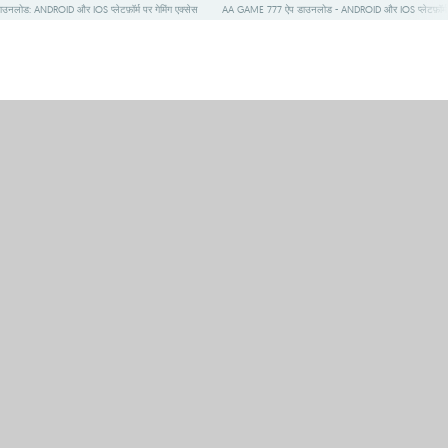
लोड: ANDROID और IOS प्लेटफ़ॉर्म पर गेमिंग एक्सेस
AA GAME 777 ऐप डाउनलोड - ANDROID और IOS प्लेटफ़ॉर्म पर