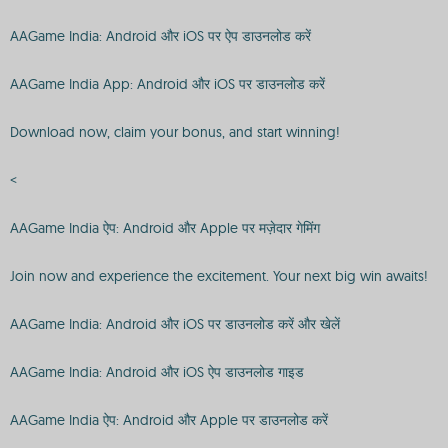
AAGame India: Android और iOS पर ऐप डाउनलोड करें
AAGame India App: Android और iOS पर डाउनलोड करें
Download now, claim your bonus, and start winning!
<
AAGame India ऐप: Android और Apple पर मज़ेदार गेमिंग
Join now and experience the excitement. Your next big win awaits!
AAGame India: Android और iOS पर डाउनलोड करें और खेलें
AAGame India: Android और iOS ऐप डाउनलोड गाइड
AAGame India ऐप: Android और Apple पर डाउनलोड करें