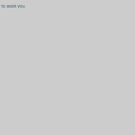
to assist you.