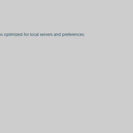
es optimized for local servers and preferences.