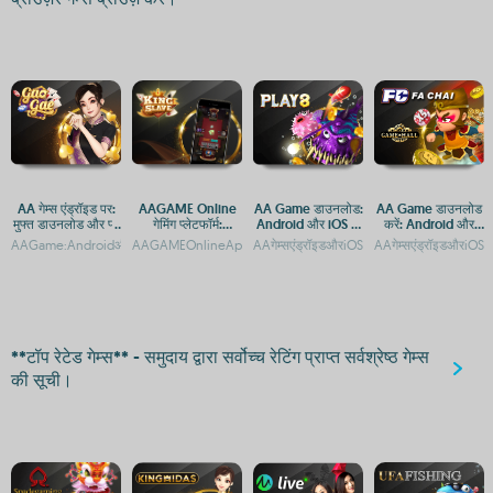
AA गेम्स एंड्रॉइड पर:
AAGAME Online
AA Game डाउनलोड:
AA Game डाउनलोड
मुफ्त डाउनलोड और प्ले
गेमिंग प्लेटफॉर्म:
Android और iOS के
करें: Android और
गाइड
Android और iOS पर
लिए मुफ्त गेमिंग ऐप
iOS के लिए मुफ्त ऐप
AAGame:AndroidऔरiOSपरडाउनलोडऔरएक्सेसगाइडAAगेम्सएंड्रॉइडऔरiOSपरमुफ्तगेम्सAAGa
AAGAMEOnlineApp:AndroidऔरiOSकेलिएडाउनलोडगाइडAAGAMEOnl
AAगेम्सएंड्रॉइडऔरiOSपरमुफ्तमेंडाउनलोडकरेंAA
AAगेम्सएंड्रॉइडऔरiOSपर
एक्सेस गाइड
एक्सेस
**टॉप रेटेड गेम्स** - समुदाय द्वारा सर्वोच्च रेटिंग प्राप्त सर्वश्रेष्ठ गेम्स
की सूची।