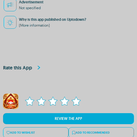
Advertisement
Not specified
Why is this app published on Uptodown?
(More information)
Rate this App
REVIEW THE APP
ADD TO WISHLIST
ADD TO RECOMMENDED