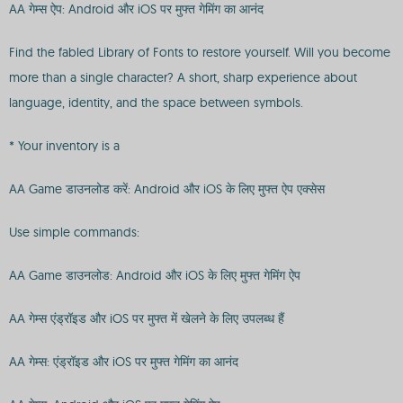
AA गेम्स ऐप: Android और iOS पर मुफ्त गेमिंग का आनंद
Find the fabled Library of Fonts to restore yourself. Will you become
more than a single character? A short, sharp experience about
language, identity, and the space between symbols.
* Your inventory is a
AA Game डाउनलोड करें: Android और iOS के लिए मुफ्त ऐप एक्सेस
Use simple commands:
AA Game डाउनलोड: Android और iOS के लिए मुफ्त गेमिंग ऐप
AA गेम्स एंड्रॉइड और iOS पर मुफ्त में खेलने के लिए उपलब्ध हैं
AA गेम्स: एंड्रॉइड और iOS पर मुफ्त गेमिंग का आनंद