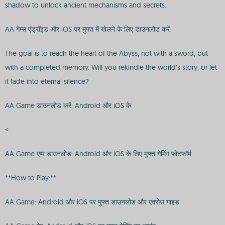
shadow to unlock ancient mechanisms and secrets.
AA गेम्स एंड्रॉइड और iOS पर मुफ्त में खेलने के लिए डाउनलोड करें
The goal is to reach the heart of the Abyss, not with a sword, but
with a completed memory. Will you rekindle the world’s story, or let
it fade into eternal silence?
AA Game डाउनलोड करें: Android और iOS के
<
AA Game एप्प डाउनलोड: Android और iOS के लिए मुफ्त गेमिंग प्लेटफॉर्म
**How to Play:**
AA Game: Android और iOS पर मुफ्त डाउनलोड और एक्सेस गाइड