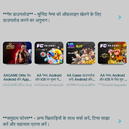
**गेम डाउनलोड** - चुनिंदा गेम्स को ऑफ़लाइन खेलने के लिए
डाउनलोड करने का अनुभाग।
AAGAME Offic ऐप:
AA गेम्स: Android
AA Game डाउनलोड
AA गेम्स: Android
Android और Apple
और iOS पर मुफ्त गेमिंग
करें: Android और
और iOS के लिए मुफ्त
पर डाउनलोड करें
का आनंद
iOS पर मुफ्त गेमिंग एप
गेमिंग ऐप्स
AAGAMEOffic:AndroidऔरAppleडाउनलोडएक्सेसगाइडAAGAMEOfficऐप:AndroidऔरiOSपरड
AAGame:AndroidऔरiOSपरमुफ्तडाउनलोडऔरएक्सेसगाइडAAगेम्सडाउनलोड
AAगेम्स:AndroidऔरiOSपरमुफ्तगेमिंगऐप्सकाआनंदA
***SimpleUpgrades
**समुदाय फोरम** - अन्य खिलाड़ियों के साथ चर्चा करें, टिप्स साझा
करें और सहायता प्राप्त करें।