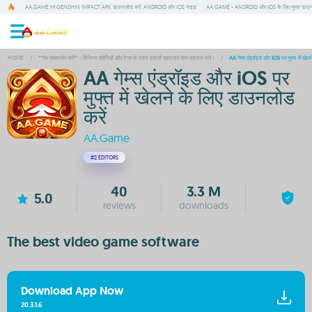
AA.GAME पर GENSHIN IMPACT APK डाउनलोड करें: ANDROID और IOS गाइड
AA GAME - ANDROID और IOS के लिए मुफ्त डाउ
HOME
/
**गेम एक्सप्लोर करें** - विभिन्न श्रेणियों और टैग्स के तहत हज़ारों ब्राउज़र गेम्स ब्राउज़ करें।
/
AA गेम्स एंड्रॉइड और IOS पर मुफ्त में खे
AA गेम्स एंड्रॉइड और iOS पर
मुफ्त में खेलने के लिए डाउनलोड
करें
AA.Game
#2
EDITORS
40
3.3 M
5.0
reviews
downloads
The best video game software
Download App Now
20.3.1.6