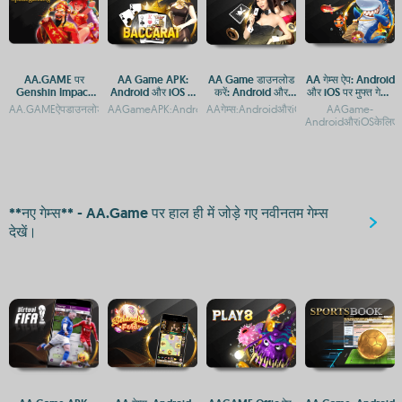
AA.GAME पर
AA Game APK:
AA Game डाउनलोड
AA गेम्स ऐप: Android
Genshin Impact
Android और iOS के
करें: Android और
और iOS पर मुफ्त गेमिंग
APK डाउनलोड और
लिए डाउनलोड गाइड
iOS के लिए मुफ्त ऐप
का आनंद
AA.GAMEऐपडाउनलोडगाइड:AndroidऔरiOSप्लेटफ़ॉर्मपरएक्सेसAA.GAMEपरGenshinImpactA
AAGameAPK:AndroidऔरiOSपरडाउनलोडकरेंAAGameAPK:Androidऔ
AAगेम्स:AndroidऔरiOSपरमुफ्तगेमिंगकाआनंदAA
AAGame-
Android पर एक्सेस
एक्सेस
AndroidऔरiOSकेलिएमु
**नए गेम्स** - AA.Game पर हाल ही में जोड़े गए नवीनतम गेम्स
देखें।