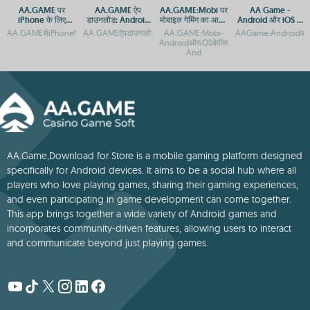
AA.GAME पर
AA.GAME ऐप
AA.GAME:Mobi पर
AA Game -
iPhone के लिए
डाउनलोड: Android
मोबाइल गेमिंग का आनंद
Android और iOS के
Android APK
और iOS प्लेटफ़ॉर्म पर
लें - Android और
लिए मुफ्त डाउनलोड
AA.GAMEसेiPhoneपरGenshinImpactAPKडाउनलोडऔरइंस्टॉलगाइडAA.GAMEसेiPhoneपरG
AA.GAMEऐपडाउनलोड:AndroidऔरiOSप्लेटफ़ॉर्मपरगेमिंगएक्सेसAA.
AA.GAME:Mobi-
AAGame:AndroidऔरiOSक
डाउनलोड और एक्सेस
गेमिंग एक्सेस
iOS के लिए एक्सेस
और एक्सेस गाइड
AndroidऔरiOSकेलिएआसानएक्सेसऔरडाउनलोडAA
गाइड
And
AA.Game,Download for Store is a mobile gaming platform designed
specifically for Android devices. It aims to be a social hub where all
players who love playing games, sharing their gaming experiences,
and even participating in game development can come together.
This app brings together a wide variety of Android games and
incorporates community-driven features, allowing users to interact
and communicate beyond just playing games.