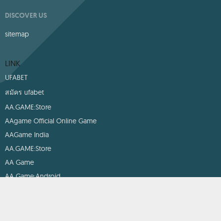
DISCOVER US
sitemap
LINK
UFABET
สมัคร ufabet
AA.GAME:Store
AAgame Official Online Game
AAGame India
AA.GAME:Store
AA Game
AA Game:Android
AAgame Official Online Game
UFABET