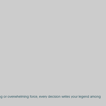
ning or overwhelming force, every decision writes your legend among