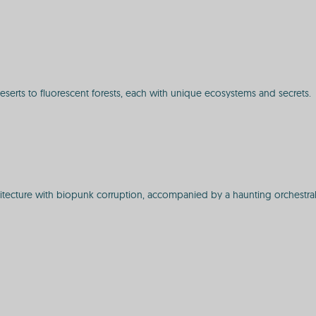
deserts to fluorescent forests, each with unique ecosystems and secrets.
chitecture with biopunk corruption, accompanied by a haunting orchestral