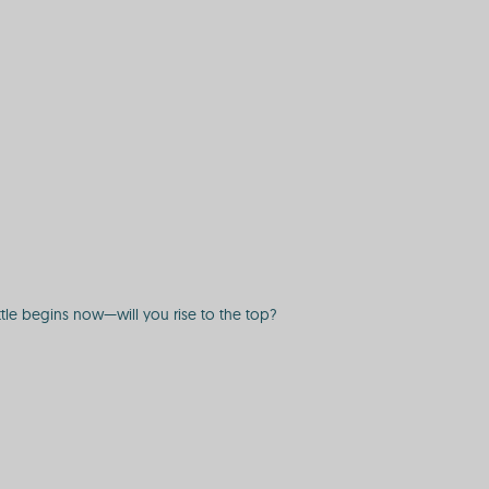
ttle begins now—will you rise to the top?