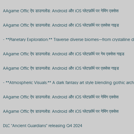
AAgame Offic ऐप डाउनलोड: Android और iOS प्लेटफ़ॉर्म पर गेमिंग एक्सेस
AAgame Offic ऐप डाउनलोड: Android और iOS प्लेटफ़ॉर्म पर एक्सेस गाइड
- **Planetary Exploration:** Traverse diverse biomes—from crystalline 
AAgame Offic ऐप डाउनलोड: Android और iOS प्लेटफ़ॉर्म पर गेम एक्सेस गाइड
AAgame Offic ऐप डाउनलोड: Android और iOS प्लेटफ़ॉर्म पर एक्सेस गाइड
- **Atmospheric Visuals:** A dark fantasy art style blending gothic ar
AAgame Offic ऐप डाउनलोड: Android और iOS प्लेटफ़ॉर्म पर गेमिंग एक्सेस
AAgame Offic ऐप डाउनलोड: Android और iOS प्लेटफ़ॉर्म पर गेमिंग एक्सेस
DLC "Ancient Guardians" releasing Q4 2024