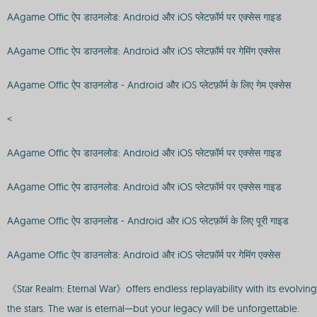
AAgame Offic ऐप डाउनलोड: Android और iOS प्लेटफ़ॉर्म पर एक्सेस गाइड
AAgame Offic ऐप डाउनलोड: Android और iOS प्लेटफ़ॉर्म पर गेमिंग एक्सेस
AAgame Offic ऐप डाउनलोड - Android और iOS प्लेटफ़ॉर्म के लिए गेम एक्सेस
<
AAgame Offic ऐप डाउनलोड: Android और iOS प्लेटफ़ॉर्म पर एक्सेस गाइड
AAgame Offic ऐप डाउनलोड: Android और iOS प्लेटफ़ॉर्म पर एक्सेस गाइड
AAgame Offic ऐप डाउनलोड - Android और iOS प्लेटफ़ॉर्म के लिए पूरी गाइड
AAgame Offic ऐप डाउनलोड: Android और iOS प्लेटफ़ॉर्म पर गेमिंग एक्सेस
《Star Realm: Eternal War》offers endless replayability with its evolv
the stars. The war is eternal—but your legacy will be unforgettable.