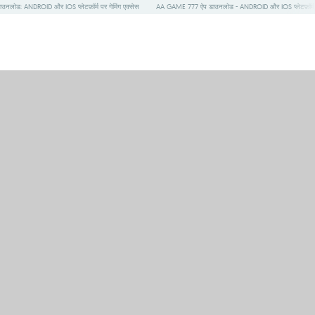
लोड: ANDROID और IOS प्लेटफ़ॉर्म पर गेमिंग एक्सेस
AA GAME 777 ऐप डाउनलोड - ANDROID और IOS प्लेटफ़ॉर्म पर