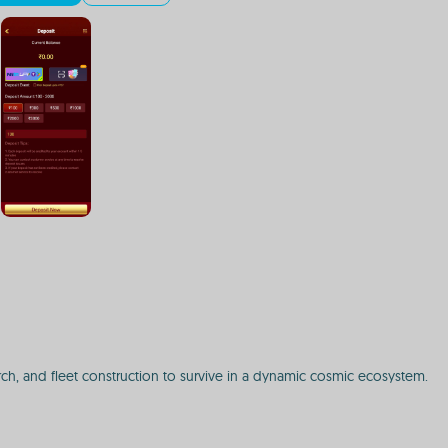
arch, and fleet construction to survive in a dynamic cosmic ecosystem.