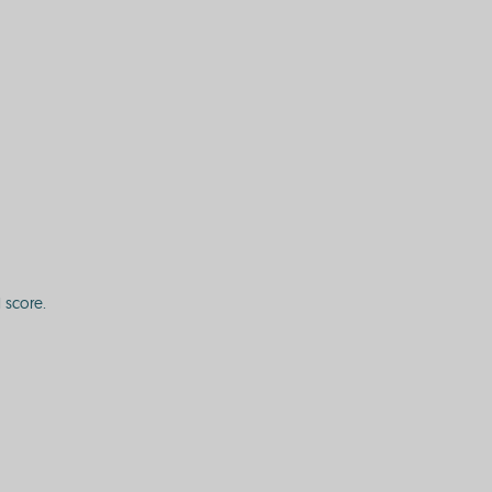
 score.