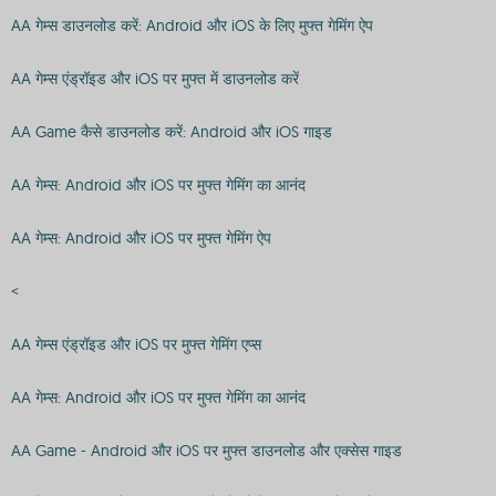
AA गेम्स डाउनलोड करें: Android और iOS के लिए मुफ्त गेमिंग ऐप
AA गेम्स एंड्रॉइड और iOS पर मुफ्त में डाउनलोड करें
AA Game कैसे डाउनलोड करें: Android और iOS गाइड
AA गेम्स: Android और iOS पर मुफ्त गेमिंग का आनंद
AA गेम्स: Android और iOS पर मुफ्त गेमिंग ऐप
<
AA गेम्स एंड्रॉइड और iOS पर मुफ्त गेमिंग एप्स
AA गेम्स: Android और iOS पर मुफ्त गेमिंग का आनंद
AA Game - Android और iOS पर मुफ्त डाउनलोड और एक्सेस गाइड