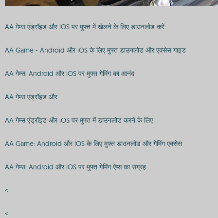
AA गेम्स एंड्रॉइड और iOS पर मुफ्त में खेलने के लिए डाउनलोड करें
AA Game - Android और iOS के लिए मुफ्त डाउनलोड और एक्सेस गाइड
AA गेम्स: Android और iOS पर मुफ्त गेमिंग का आनंद
AA गेम्स एंड्रॉइड और
AA गेम्स एंड्रॉइड और iOS पर मुफ्त में डाउनलोड करने के लिए
AA Game: Android और iOS के लिए मुफ्त डाउनलोड और गेमिंग एक्सेस
AA गेम्स: Android और iOS पर मुफ्त गेमिंग ऐप्स का संग्रह
<
<