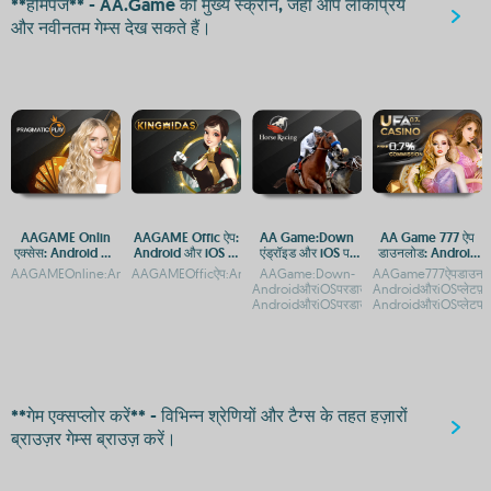
**होमपेज** - AA.Game की मुख्य स्क्रीन, जहाँ आप लोकप्रिय
और नवीनतम गेम्स देख सकते हैं।
AAGAME Onlin
AAGAME Offic ऐप:
AA Game:Down
AA Game 777 ऐप
एक्सेस: Android और
Android और iOS पर
एंड्रॉइड और iOS पर
डाउनलोड: Android
Apple के लिए APP
डाउनलोड करें
डाउनलोड कैसे करें
और iOS प्लेटफ़ॉर्म पर
AAGAMEOnline:AndroidऔरAppleपरऐप्सऔरAPKएक्सेसAAGAMEOnlineGamingApp:An
AAGAMEOfficऐप:AndroidऔरAppleपरडाउनलोडकरेंAAGAMEOfficऐप
AAGame:Down-
AAGame777ऐपडाउनल
और APK
गेमिंग एक्सेस
AndroidऔरiOSपरडाउनलोडकरेंAAGame:Do
AndroidऔरiOSप्लेटफ़
AndroidऔरiOSपरडाउनलोडकैसेकरेंAAGame
AndroidऔरiOSप्लेटफॉर
**गेम एक्सप्लोर करें** - विभिन्न श्रेणियों और टैग्स के तहत हज़ारों
ब्राउज़र गेम्स ब्राउज़ करें।