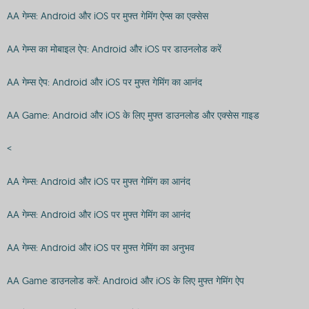
AA गेम्स: Android और iOS पर मुफ्त गेमिंग ऐप्स का एक्सेस
AA गेम्स का मोबाइल ऐप: Android और iOS पर डाउनलोड करें
AA गेम्स ऐप: Android और iOS पर मुफ्त गेमिंग का आनंद
AA Game: Android और iOS के लिए मुफ्त डाउनलोड और एक्सेस गाइड
<
AA गेम्स: Android और iOS पर मुफ्त गेमिंग का आनंद
AA गेम्स: Android और iOS पर मुफ्त गेमिंग का आनंद
AA गेम्स: Android और iOS पर मुफ्त गेमिंग का अनुभव
AA Game डाउनलोड करें: Android और iOS के लिए मुफ्त गेमिंग ऐप