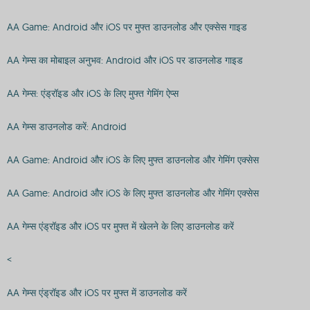
AA Game: Android और iOS पर मुफ्त डाउनलोड और एक्सेस गाइड
AA गेम्स का मोबाइल अनुभव: Android और iOS पर डाउनलोड गाइड
AA गेम्स: एंड्रॉइड और iOS के लिए मुफ्त गेमिंग ऐप्स
AA गेम्स डाउनलोड करें: Android
AA Game: Android और iOS के लिए मुफ्त डाउनलोड और गेमिंग एक्सेस
AA Game: Android और iOS के लिए मुफ्त डाउनलोड और गेमिंग एक्सेस
AA गेम्स एंड्रॉइड और iOS पर मुफ्त में खेलने के लिए डाउनलोड करें
<
AA गेम्स एंड्रॉइड और iOS पर मुफ्त में डाउनलोड करें