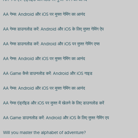
AA गेम्स: Android और iOS पर मुफ्त गेमिंग का आनंद
AA गेम्स डाउनलोड करें: Android और iOS के लिए मुफ्त गेमिंग ऐप
AA गेम्स डाउनलोड करें: Android और iOS पर मुफ्त गेमिंग एप्स
AA गेम्स: Android और iOS पर मुफ्त गेमिंग का आनंद
AA Game कैसे डाउनलोड करें: Android और iOS गाइड
AA गेम्स: Android और iOS पर मुफ्त गेमिंग का आनंद
AA गेम्स एंड्रॉइड और iOS पर मुफ्त में खेलने के लिए डाउनलोड करें
AA Game डाउनलोड करें: Android और iOS के लिए मुफ्त गेमिंग एप
Will you master the alphabet of adventure?