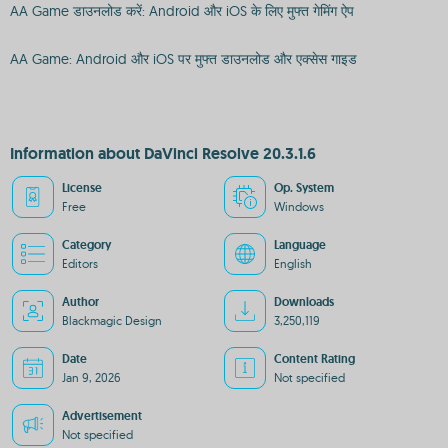
AA Game डाउनलोड करें: Android और iOS के लिए मुफ्त गेमिंग ऐप
AA Game: Android और iOS पर मुफ्त डाउनलोड और एक्सेस गाइड
Information about DaVinci Resolve 20.3.1.6
License
Op. System
Free
Windows
Category
Language
Editors
English
Author
Downloads
Blackmagic Design
3,250,119
Date
Content Rating
Jan 9, 2026
Not specified
Advertisement
Not specified