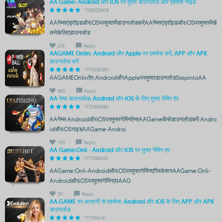
AA Game: Android और iOS पर मुफ्त डाउनलोड और एक्सेस गाइड
1769225608
AAगेम्सएंड्रॉइडऔरiOSपरमुफ्तमेंडाउनलोडकरेंAAगेम्सएंड्रॉइडऔरiOSपरमुफ्तमेंखे
लनेकेलिएडाउनलोड
274
Reply
AAGAME Onlin: Android और Apple पर एक्सेस करें, APP और APK
डाउनलोड करें
1770082967
AAGAMEOnlinऐप:AndroidऔरAppleपरमुफ्तडाउनलोडStepintoAA
660
Reply
AA गेम्स डाउनलोड: Android और iOS के लिए मुफ्त गेमिंग ऐप
1770896580
AAगेम्स:AndroidऔरiOSपरमुफ्तगेमिंगऐप्सAAGameकैसेडाउनलोडकरें:Andro
idऔरiOSगाइडAAGame-Androi
765
Reply
AA Game:Onli - Android और iOS पर मुफ्त गेमिंग एप
1771296055
AAGame:Onli-AndroidऔरiOSपरमुफ्तगेमिंगएप्लिकेशनAAGame:Onli-
AndroidऔरiOSपरमुफ्तगेमिंगएपAAG
311
Reply
AA.GAME पर आसानी से एक्सेस: Android और iOS के लिए APP और APK
डाउनलोड
1771364141