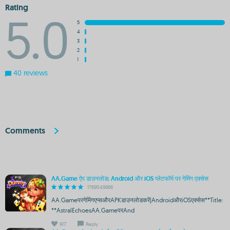
Rating
5.0
5
4
3
2
1
40 reviews
Comments
AA.Game ऐप डाउनलोड: Android और iOS प्लेटफॉर्म पर गेमिंग एक्सेस
1769049966
AA.Gameपरगेमिंगएप्सऔरAPKडाउनलोडकरें|AndroidऔरiOSएक्सेस**Title:
**AstralEchoesAA.GameपरAnd
917
Reply