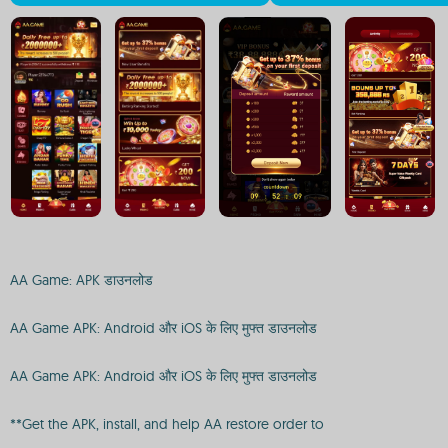
AA Game: APK डाउनलोड
AA Game APK: Android और iOS के लिए मुफ्त डाउनलोड
AA Game APK: Android और iOS के लिए मुफ्त डाउनलोड
**Get the APK, install, and help AA restore order to