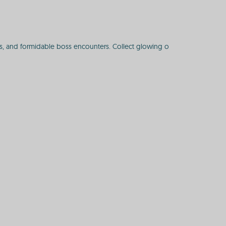
rns, and formidable boss encounters. Collect glowing o