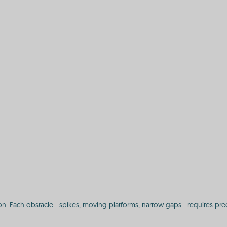
ion. Each obstacle—spikes, moving platforms, narrow gaps—requires preci