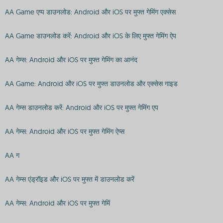
AA Game एप्प डाउनलोड: Android और iOS पर मुफ्त गेमिंग एक्सेस
AA Game डाउनलोड करें: Android और iOS के लिए मुफ्त गेमिंग ऐप
AA गेम्स: Android और iOS पर मुफ्त गेमिंग का आनंद
AA Game: Android और iOS पर मुफ्त डाउनलोड और एक्सेस गाइड
AA गेम्स डाउनलोड करें: Android और iOS पर मुफ्त गेमिंग एप
AA गेम्स: Android और iOS पर मुफ्त गेमिंग ऐप्स
AA ग
AA गेम्स एंड्रॉइड और iOS पर मुफ्त में डाउनलोड करें
AA गेम्स: Android और iOS पर मुफ्त गेमिं