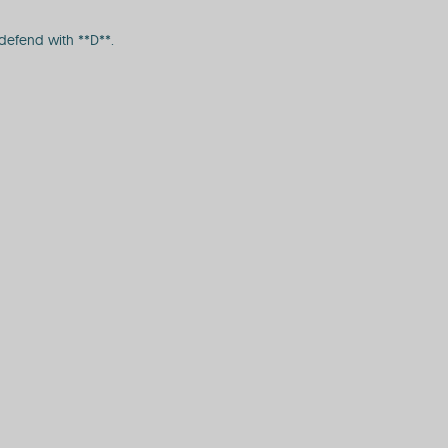
 defend with **D**.