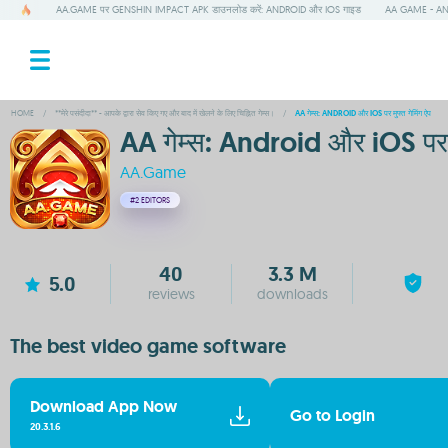
AA.GAME पर GENSHIN IMPACT APK डाउनलोड करें: ANDROID और IOS गाइड
AA GAME - AND
HOME
/
**मेरे पसंदीदा** - आपके द्वारा सेव किए गए और बाद में खेलने के लिए चिह्नित गेम्स।
/
AA गेम्स: ANDROID और IOS पर मुफ्त गेमिंग ऐप
AA गेम्स: Android और iOS पर मु
AA.Game
#2
EDITORS
40
3.3 M
5.0
reviews
downloads
The best video game software
Download App Now
Go to Login
20.3.1.6