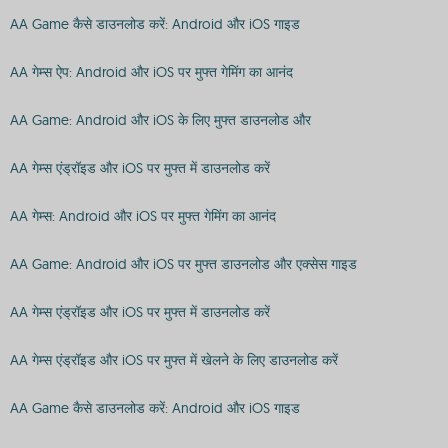
AA Game कैसे डाउनलोड करें: Android और iOS गाइड
AA गेम्स ऐप: Android और iOS पर मुफ्त गेमिंग का आनंद
AA Game: Android और iOS के लिए मुफ्त डाउनलोड और
AA गेम्स एंड्रॉइड और iOS पर मुफ्त में डाउनलोड करें
AA गेम्स: Android और iOS पर मुफ्त गेमिंग का आनंद
AA Game: Android और iOS पर मुफ्त डाउनलोड और एक्सेस गाइड
AA गेम्स एंड्रॉइड और iOS पर मुफ्त में डाउनलोड करें
AA गेम्स एंड्रॉइड और iOS पर मुफ्त में खेलने के लिए डाउनलोड करें
AA Game कैसे डाउनलोड करें: Android और iOS गाइड