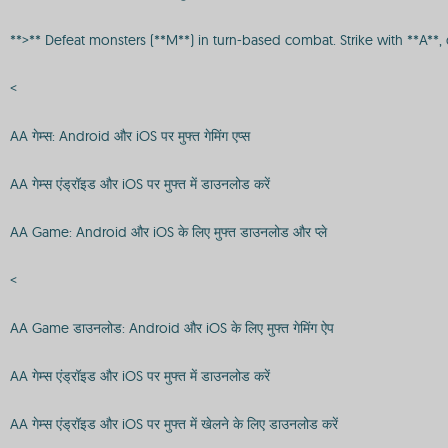
**>** Defeat monsters (**M**) in turn-based combat. Strike with **A**,
<
AA गेम्स: Android और iOS पर मुफ्त गेमिंग एप्स
AA गेम्स एंड्रॉइड और iOS पर मुफ्त में डाउनलोड करें
AA Game: Android और iOS के लिए मुफ्त डाउनलोड और प्ले
<
AA Game डाउनलोड: Android और iOS के लिए मुफ्त गेमिंग ऐप
AA गेम्स एंड्रॉइड और iOS पर मुफ्त में डाउनलोड करें
AA गेम्स एंड्रॉइड और iOS पर मुफ्त में खेलने के लिए डाउनलोड करें