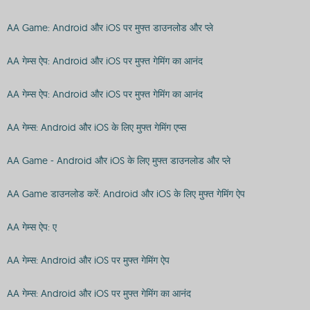
AA Game: Android और iOS पर मुफ्त डाउनलोड और प्ले
AA गेम्स ऐप: Android और iOS पर मुफ्त गेमिंग का आनंद
AA गेम्स ऐप: Android और iOS पर मुफ्त गेमिंग का आनंद
AA गेम्स: Android और iOS के लिए मुफ्त गेमिंग एप्स
AA Game - Android और iOS के लिए मुफ्त डाउनलोड और प्ले
AA Game डाउनलोड करें: Android और iOS के लिए मुफ्त गेमिंग ऐप
AA गेम्स ऐप: ए
AA गेम्स: Android और iOS पर मुफ्त गेमिंग ऐप
AA गेम्स: Android और iOS पर मुफ्त गेमिंग का आनंद