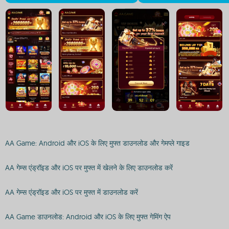
AA Game: Android और iOS के लिए मुफ्त डाउनलोड और गेमप्ले गाइड
AA गेम्स एंड्रॉइड और iOS पर मुफ्त में खेलने के लिए डाउनलोड करें
AA गेम्स एंड्रॉइड और iOS पर मुफ्त में डाउनलोड करें
AA Game डाउनलोड: Android और iOS के लिए मुफ्त गेमिंग ऐप