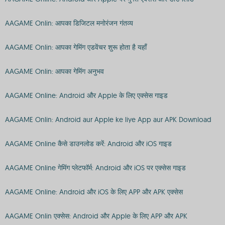
AAGAME Onlin: आपका डिजिटल मनोरंजन गंतव्य
AAGAME Onlin: आपका गेमिंग एडवेंचर शुरू होता है यहाँ
AAGAME Onlin: आपका गेमिंग अनुभव
AAGAME Online: Android और Apple के लिए एक्सेस गाइड
AAGAME Onlin: Android aur Apple ke liye App aur APK Download
AAGAME Online कैसे डाउनलोड करें: Android और iOS गाइड
AAGAME Online गेमिंग प्लेटफॉर्म: Android और iOS पर एक्सेस गाइड
AAGAME Online: Android और iOS के लिए APP और APK एक्सेस
AAGAME Onlin एक्सेस: Android और Apple के लिए APP और APK