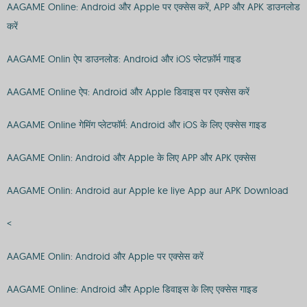
AAGAME Online: Android और Apple पर एक्सेस करें, APP और APK डाउनलोड
करें
AAGAME Onlin ऐप डाउनलोड: Android और iOS प्लेटफ़ॉर्म गाइड
AAGAME Online ऐप: Android और Apple डिवाइस पर एक्सेस करें
AAGAME Online गेमिंग प्लेटफॉर्म: Android और iOS के लिए एक्सेस गाइड
AAGAME Onlin: Android और Apple के लिए APP और APK एक्सेस
AAGAME Onlin: Android aur Apple ke liye App aur APK Download
<
AAGAME Onlin: Android और Apple पर एक्सेस करें
AAGAME Online: Android और Apple डिवाइस के लिए एक्सेस गाइड