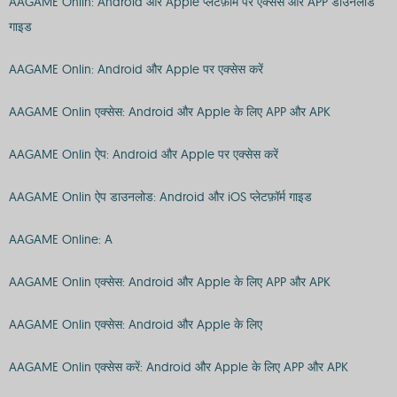
AAGAME Onlin: Android और Apple प्लेटफ़ॉर्म पर एक्सेस और APP डाउनलोड
गाइड
AAGAME Onlin: Android और Apple पर एक्सेस करें
AAGAME Onlin एक्सेस: Android और Apple के लिए APP और APK
AAGAME Onlin ऐप: Android और Apple पर एक्सेस करें
AAGAME Onlin ऐप डाउनलोड: Android और iOS प्लेटफ़ॉर्म गाइड
AAGAME Online: A
AAGAME Onlin एक्सेस: Android और Apple के लिए APP और APK
AAGAME Onlin एक्सेस: Android और Apple के लिए
AAGAME Onlin एक्सेस करें: Android और Apple के लिए APP और APK