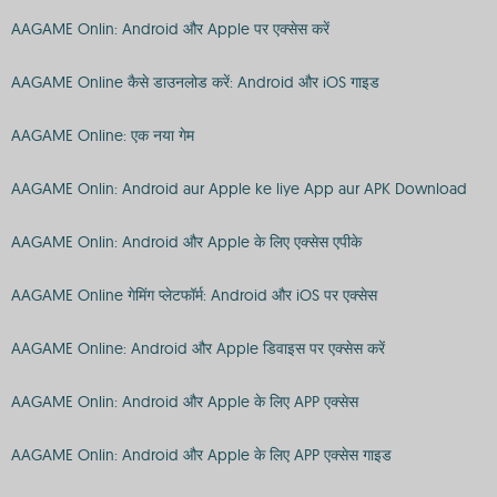
AAGAME Onlin: Android और Apple पर एक्सेस करें
AAGAME Online कैसे डाउनलोड करें: Android और iOS गाइड
AAGAME Online: एक नया गेम
AAGAME Onlin: Android aur Apple ke liye App aur APK Download
AAGAME Onlin: Android और Apple के लिए एक्सेस एपीके
AAGAME Online गेमिंग प्लेटफॉर्म: Android और iOS पर एक्सेस
AAGAME Online: Android और Apple डिवाइस पर एक्सेस करें
AAGAME Onlin: Android और Apple के लिए APP एक्सेस
AAGAME Onlin: Android और Apple के लिए APP एक्सेस गाइड