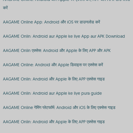
करें
AAGAME Online App: Android और iOS पर डाउनलोड करें
AAGAME Onlin: Android aur Apple ke liye App aur APK Download
AAGAME Onlin एक्सेस: Android और Apple के लिए APP और APK
AAGAME Online: Android और Apple डिवाइस पर एक्सेस करें
AAGAME Onlin: Android और Apple के लिए APP एक्सेस गाइड
AAGAME Onlin: Android aur Apple ke liye pura guide
AAGAME Online गेमिंग प्लेटफॉर्म: Android और iOS के लिए एक्सेस गाइड
AAGAME Onlin: Android और Apple के लिए APP एक्सेस गाइड