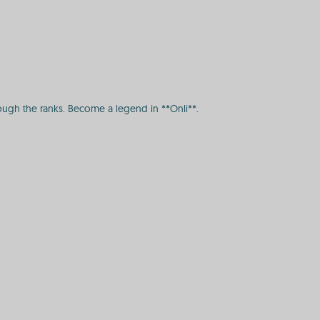
hrough the ranks. Become a legend in **Onli**.