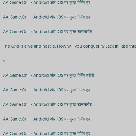
AA Game:Onli - Android और iOS पर मुफ्त गेमिंग एप
AA Game:Onli - Android और iOS पर मुफ्त गेमिंग एप
AA Game:Onli - Android और iOS पर मुफ्त डाउनलोड
The Grid is alive and hostile. How will you conquer it? Jack in. Rise t
<
AA Game:Onli - Android और iOS पर मुफ्त गेमिंग एपीपी
AA Game:Onli - Android और iOS पर मुफ्त गेमिंग एप
AA Game:Onli - Android और iOS पर मुफ्त डाउनलोड
AA Game:Onli - Android और iOS पर मुफ्त गेमिंग एप
AA Game:Onli - Android और iOS पर मुफ्त गेमिंग एप