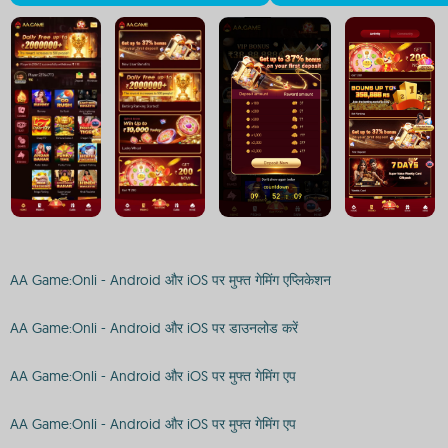
AA Game:Onli - Android और iOS पर मुफ्त गेमिंग एप्लिकेशन
AA Game:Onli - Android और iOS पर डाउनलोड करें
AA Game:Onli - Android और iOS पर मुफ्त गेमिंग एप
AA Game:Onli - Android और iOS पर मुफ्त गेमिंग एप