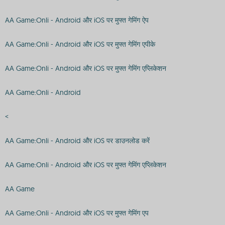
AA Game:Onli - Android और iOS पर मुफ्त गेमिंग ऐप
AA Game:Onli - Android और iOS पर मुफ्त गेमिंग एपीके
AA Game:Onli - Android और iOS पर मुफ्त गेमिंग एप्लिकेशन
AA Game:Onli - Android
<
AA Game:Onli - Android और iOS पर डाउनलोड करें
AA Game:Onli - Android और iOS पर मुफ्त गेमिंग एप्लिकेशन
AA Game
AA Game:Onli - Android और iOS पर मुफ्त गेमिंग एप