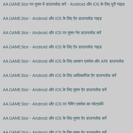
AA.GAME:Stor पर मुफ्त में डाउनलोड करें - Android और iOS के लिए पूरी गाइड
AA.GAME:Stor - Android और iOS के लिए ऐप डाउनलोड गाइड
AA.GAME:Stor - Android और iOS पर मुफ्त गेम डाउनलोड करें
AA.GAME:Stor - Android और iOS के लिए ऐप डाउनलोड गाइड
AA.GAME:Stor - Android और iOS के लिए आसान एक्सेस और APK डाउनलोड
AA.GAME:Stor - Android और iOS के लिए आधिकारिक ऐप डाउनलोड करें
AA.GAME:Stor - Android और iOS के लिए मुफ्त ऐप डाउनलोड करें
AA.GAME:Stor - Android और iOS पर गेमिंग एक्सेस का प्लेटफ़ॉर्म
AA.GAME:Stor - Android और iOS के लिए मुफ्त ऐप डाउनलोड करें
AA.GAME:Stor - Android और iOS के लिए मुफ्त ऐप डाउनलोड करें