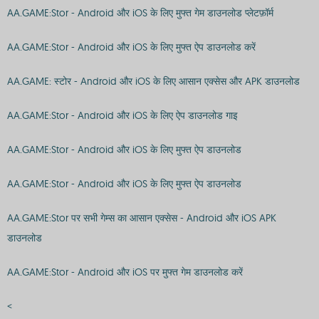
AA.GAME:Stor - Android और iOS के लिए मुफ्त गेम डाउनलोड प्लेटफ़ॉर्म
AA.GAME:Stor - Android और iOS के लिए मुफ्त ऐप डाउनलोड करें
AA.GAME: स्टोर - Android और iOS के लिए आसान एक्सेस और APK डाउनलोड
AA.GAME:Stor - Android और iOS के लिए ऐप डाउनलोड गाइ
AA.GAME:Stor - Android और iOS के लिए मुफ्त ऐप डाउनलोड
AA.GAME:Stor - Android और iOS के लिए मुफ्त ऐप डाउनलोड
AA.GAME:Stor पर सभी गेम्स का आसान एक्सेस - Android और iOS APK
डाउनलोड
AA.GAME:Stor - Android और iOS पर मुफ्त गेम डाउनलोड करें
<