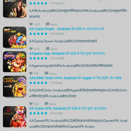
1770346472
AAगेम:AndroidऔरiOSपरमुफ्तगेमिंगएपAAगेम्स:AndroidऔरiOSपरमुफ्तगेमिंग
काआनंद
1033
Reply
AA Game:Down - Android और iOS पर डाउनलोड करें
1770980581
AAGame:Down-AndroidऔरiOSपरडाउनलोडकरें
1079
Reply
AAgame App: Android और iOS के लिए मुफ्त डाउनलोड
1771044859
AAgameAppडाउनलोड:AndroidऔरiOSप्लेटफ़ॉर्मपरगेमिंगएक्सेस
635
Reply
AAGAME Onlin एक्सेस: Android और Apple के लिए APP और APK
1771125290
AAGAMEOnlin:AndroidऔरAppleकेलिएऐपएक्सेसगाइडAAGAMEOnlin
eगेमिंगप्लेटफ़ॉर्म:AndroidऔरiOSपरए
333
Reply
AA Game APK: Android और iOS के लिए मुफ्त डाउनलोड
1771471563
AAGameAPK:AndroidऔरiOSकेलिएडाउनलोडगाइडAAGameAPK:Andr
oidऔरiOSपरडाउनलोडकरेंAAGameAPK:Andro