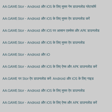
AA.GAME:Stor - Android और iOS के लिए मुफ्त गेम डाउनलोड प्लेटफॉर्म
AA.GAME:Stor - Android और iOS के लिए मुफ्त ऐप डाउनलोड करें
AA.GAME:Stor - Android और iOS पर आसान एक्सेस और APK डाउनलोड
AA.GAME:Stor - Android और iOS के लिए मुफ्त ऐप डाउनलोड
AA.GAME:Stor - Android और iO
AA.GAME:Stor - Android और iOS के लिए ऐप्स और APK डाउनलोड करें
AA.GAME पर Stor ऐप डाउनलोड करें: Android और iOS के लिए गाइड
AA.GAME:Stor - Android और iOS के लिए मुफ्त ऐप डाउनलोड
AA.GAME:Stor - Android और iOS के लिए ऐप्स और APK डाउनलोड करें