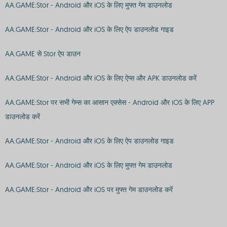
AA.GAME:Stor - Android और iOS के लिए मुफ्त गेम डाउनलोड
AA.GAME:Stor - Android और iOS के लिए ऐप डाउनलोड गाइड
AA.GAME से Stor ऐप डाउन
AA.GAME:Stor - Android और iOS के लिए ऐप्स और APK डाउनलोड करें
AA.GAME:Stor पर सभी गेम्स का आसान एक्सेस - Android और iOS के लिए APP
डाउनलोड करें
AA.GAME:Stor - Android और iOS के लिए ऐप डाउनलोड गाइड
AA.GAME:Stor - Android और iOS के लिए मुफ्त गेम डाउनलोड
AA.GAME:Stor - Android और iOS पर मुफ्त गेम डाउनलोड करें