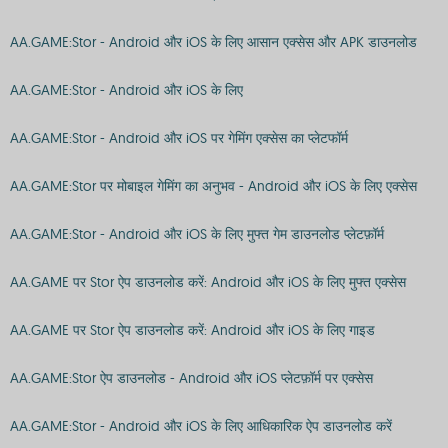
AA.GAME:Stor - Android और iOS के लिए आसान एक्सेस और APK डाउनलोड
AA.GAME:Stor - Android और iOS के लिए
AA.GAME:Stor - Android और iOS पर गेमिंग एक्सेस का प्लेटफॉर्म
AA.GAME:Stor पर मोबाइल गेमिंग का अनुभव - Android और iOS के लिए एक्सेस
AA.GAME:Stor - Android और iOS के लिए मुफ्त गेम डाउनलोड प्लेटफ़ॉर्म
AA.GAME पर Stor ऐप डाउनलोड करें: Android और iOS के लिए मुफ्त एक्सेस
AA.GAME पर Stor ऐप डाउनलोड करें: Android और iOS के लिए गाइड
AA.GAME:Stor ऐप डाउनलोड - Android और iOS प्लेटफ़ॉर्म पर एक्सेस
AA.GAME:Stor - Android और iOS के लिए आधिकारिक ऐप डाउनलोड करें