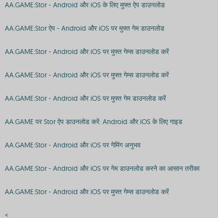
AA.GAME:Stor - Android और iOS के लिए मुफ्त ऐप डाउनलोड
AA.GAME:Stor ऐप - Android और iOS पर मुफ्त गेम डाउनलोड
AA.GAME:Stor - Android और iOS पर मुफ्त गेम्स डाउनलोड करें
AA.GAME:Stor - Android और iOS पर मुफ्त गेम्स डाउनलोड करें
AA.GAME:Stor - Android और iOS पर मुफ्त गेम डाउनलोड करें
AA.GAME पर Stor ऐप डाउनलोड करें: Android और iOS के लिए गाइड
AA.GAME:Stor - Android और iOS पर गेमिंग अनुभव
AA.GAME:Stor - Android और iOS पर गेम डाउनलोड करने का आसान तरीका
AA.GAME:Stor - Android और iOS पर मुफ्त गेम्स डाउनलोड करें
<