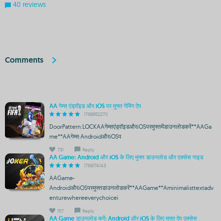
40 reviews
Comments
AA गेम्स एंड्रॉइड और iOS पर मुफ्त गेमिंग ऐप
1768952270
DoorPattern:LOCKAAगेम्सएंड्रॉइडऔरiOSपरमुफ्तमेंडाउनलोडकरें**AAGa
me**AAगेम्स:AndroidऔरiOSप
731
Reply
AA Game: Android और iOS के लिए मुफ्त डाउनलोड और एक्सेस गाइड
1769174143
AAGame-
AndroidऔरiOSपरमुफ्तडाउनलोडकरें**AAGame**Aminimalisttextadv
enturewhereeverychoicei
157
Reply
AA Game डाउनलोड करें: Android और iOS के लिए मुफ्त ऐप एक्सेस