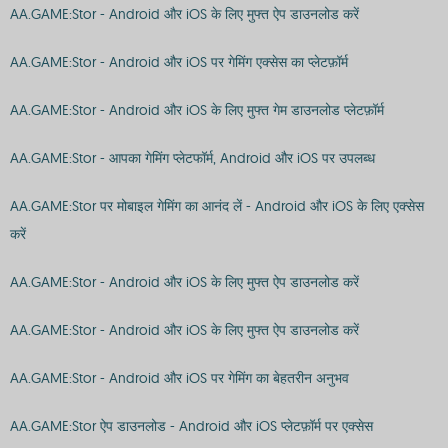
AA.GAME:Stor - Android और iOS के लिए मुफ्त ऐप डाउनलोड करें
AA.GAME:Stor - Android और iOS पर गेमिंग एक्सेस का प्लेटफ़ॉर्म
AA.GAME:Stor - Android और iOS के लिए मुफ्त गेम डाउनलोड प्लेटफ़ॉर्म
AA.GAME:Stor - आपका गेमिंग प्लेटफॉर्म, Android और iOS पर उपलब्ध
AA.GAME:Stor पर मोबाइल गेमिंग का आनंद लें - Android और iOS के लिए एक्सेस
करें
AA.GAME:Stor - Android और iOS के लिए मुफ्त ऐप डाउनलोड करें
AA.GAME:Stor - Android और iOS के लिए मुफ्त ऐप डाउनलोड करें
AA.GAME:Stor - Android और iOS पर गेमिंग का बेहतरीन अनुभव
AA.GAME:Stor ऐप डाउनलोड - Android और iOS प्लेटफ़ॉर्म पर एक्सेस