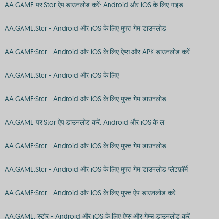
AA.GAME पर Stor ऐप डाउनलोड करें: Android और iOS के लिए गाइड
AA.GAME:Stor - Android और iOS के लिए मुफ्त गेम डाउनलोड
AA.GAME:Stor - Android और iOS के लिए ऐप्स और APK डाउनलोड करें
AA.GAME:Stor - Android और iOS के लिए
AA.GAME:Stor - Android और iOS के लिए मुफ्त गेम डाउनलोड
AA.GAME पर Stor ऐप डाउनलोड करें: Android और iOS के ल
AA.GAME:Stor - Android और iOS के लिए मुफ्त गेम डाउनलोड
AA.GAME:Stor - Android और iOS के लिए मुफ्त गेम डाउनलोड प्लेटफ़ॉर्म
AA.GAME:Stor - Android और iOS के लिए मुफ्त ऐप डाउनलोड करें
AA.GAME: स्टोर - Android और iOS के लिए ऐप्स और गेम्स डाउनलोड करें