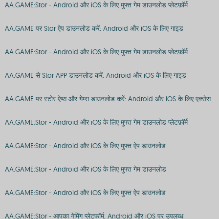
AA.GAME:Stor - Android और iOS के लिए मुफ्त गेम डाउनलोड प्लेटफ़ॉर्म
AA.GAME पर Stor ऐप डाउनलोड करें: Android और iOS के लिए गाइड
AA.GAME:Stor - Android और iOS के लिए मुफ्त गेम डाउनलोड प्लेटफ़ॉर्म
AA.GAME से Stor APP डाउनलोड करें: Android और iOS के लिए गाइड
AA.GAME पर स्टोर ऐप्स और गेम्स डाउनलोड करें: Android और iOS के लिए एक्सेस
AA.GAME:Stor - Android और iOS के लिए मुफ्त गेम डाउनलोड प्लेटफ़ॉर्म
AA.GAME:Stor - Android और iOS के लिए मुफ्त ऐप डाउनलोड
AA.GAME:Stor - Android और iOS के लिए मुफ्त गेम डाउनलोड
AA.GAME:Stor - Android और iOS के लिए मुफ्त ऐप डाउनलोड
AA.GAME:Stor - आपका गेमिंग प्लेटफॉर्म, Android और iOS पर उपलब्ध