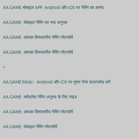
AA.GAME मोबाइल APP: Android और iOS पर गेमिंग का आनंद
AA.GAME: मोबाइल गेमिंग का नया अनुभव
AA.GAME: आपका विश्वसनीय गेमिंग प्लेटफॉर्म
AA.GAME: आपका विश्वसनीय गेमिंग प्लेटफॉर्म
<
AA.GAME:Mobi - Android और iOS पर मुफ्त गेम्स डाउनलोड करें
AA.GAME: सर्वश्रेष्ठ गेमिंग अनुभव के लिए गाइड
AA.GAME: आपका विश्वसनीय गेमिंग प्लेटफॉर्म
AA.GAME: मोबाइल गेमिंग प्लेटफॉर्म