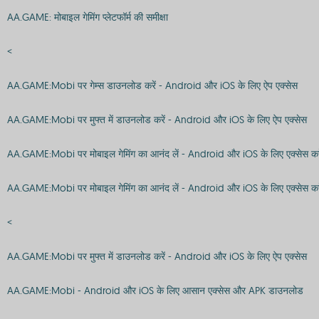
AA.GAME: मोबाइल गेमिंग प्लेटफॉर्म की समीक्षा
<
AA.GAME:Mobi पर गेम्स डाउनलोड करें - Android और iOS के लिए ऐप एक्सेस
AA.GAME:Mobi पर मुफ्त में डाउनलोड करें - Android और iOS के लिए ऐप एक्सेस
AA.GAME:Mobi पर मोबाइल गेमिंग का आनंद लें - Android और iOS के लिए एक्सेस करे
AA.GAME:Mobi पर मोबाइल गेमिंग का आनंद लें - Android और iOS के लिए एक्सेस करे
<
AA.GAME:Mobi पर मुफ्त में डाउनलोड करें - Android और iOS के लिए ऐप एक्सेस
AA.GAME:Mobi - Android और iOS के लिए आसान एक्सेस और APK डाउनलोड