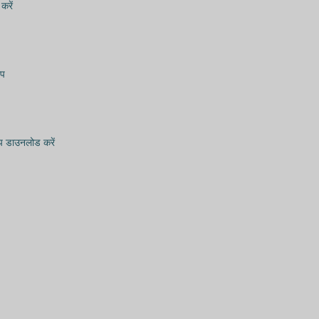
रें
ऐप
 डाउनलोड करें