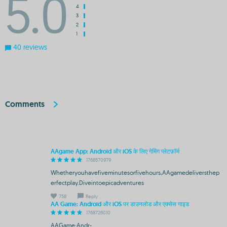
5.0
4
3
2
1
40 reviews
Comments
AAgame App: Android और iOS के लिए गेमिंग प्लेटफ़ॉर्म
1768570979
Whetheryouhavefiveminutesorfivehours,AAgamedeliversthep
erfectplay.Diveintoepicadventures
758
Reply
AA Game: Android और iOS पर डाउनलोड और एक्सेस गाइड
1768726010
AAGame:Andr-