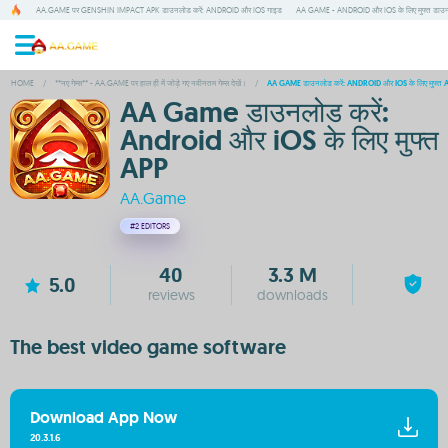
AA.GAME पर GENSHIN IMPACT APK डाउनलोड करें: ANDROID और IOS गाइड
AA GAME - ANDROID और IOS के लिए मुफ्त डाउ
HOME
/
**नए गेम्स** - AA.GAME पर हाल ही में जोड़े गए नवीनतम गेम्स देखें।
/
AA GAME डाउनलोड करें: ANDROID और IOS के लिए मुफ्त 
AA Game डाउनलोड करें:
Android और iOS के लिए मुफ्त
APP
AA.Game
#2
EDITORS
40
3.3 M
5.0
reviews
downloads
The best video game software
Download App Now
20.3.1.6