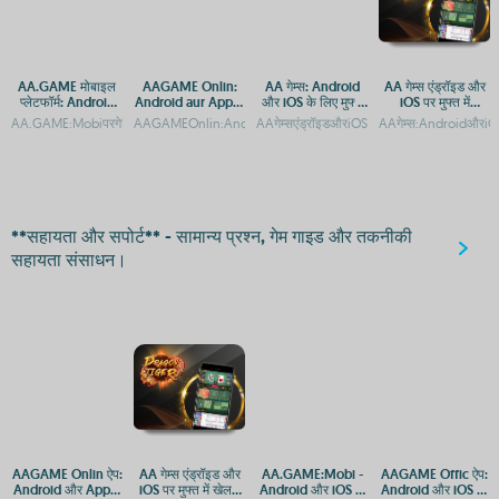
AA.GAME मोबाइल
AAGAME Onlin:
AA गेम्स: Android
AA गेम्स एंड्रॉइड और
प्लेटफॉर्म: Android
Android aur Apple
और iOS के लिए मुफ्त
iOS पर मुफ्त में
और iOS के लिए ऐप
ke liye App aur
गेमिंग ऐप
डाउनलोड करें
AA.GAME:Mobiपरगेमिंगएप्सऔरAPKडाउनलोडकरें|AndroidऔरAppleप्लेटफ़ॉर्मAA.GAMEमोबाइलप्
AAGAMEOnlin:AndroidऔरAppleकेलिएAPPएक्सेसगाइडAAGAMEOn
AAगेम्सएंड्रॉइडऔरiOSपरमुफ्तमेंडाउनलोडकरनेकेलि
AAगेम्स:AndroidऔरiOSप
डाउनलोड गाइड
APK Download
**सहायता और सपोर्ट** - सामान्य प्रश्न, गेम गाइड और तकनीकी
सहायता संसाधन।
AAGAME Onlin ऐप:
AA गेम्स एंड्रॉइड और
AA.GAME:Mobi -
AAGAME Offic ऐप:
Android और Apple
iOS पर मुफ्त में खेलने
Android और iOS के
Android और iOS पर