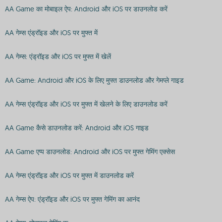
AA Game का मोबाइल ऐप: Android और iOS पर डाउनलोड करें
AA गेम्स एंड्रॉइड और iOS पर मुफ्त में
AA गेम्स: एंड्रॉइड और iOS पर मुफ्त में खेलें
AA Game: Android और iOS के लिए मुफ्त डाउनलोड और गेमप्ले गाइड
AA गेम्स एंड्रॉइड और iOS पर मुफ्त में खेलने के लिए डाउनलोड करें
AA Game कैसे डाउनलोड करें: Android और iOS गाइड
AA Game एप्प डाउनलोड: Android और iOS पर मुफ्त गेमिंग एक्सेस
AA गेम्स एंड्रॉइड और iOS पर मुफ्त में डाउनलोड करें
AA गेम्स ऐप: एंड्रॉइड और iOS पर मुफ्त गेमिंग का आनंद