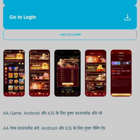
Go to Login
>GO TO LOGIN
AA Game: Android और iOS के लिए मुफ्त डाउनलोड और प्ले
AA गेम्स डाउनलोड करें: Android और iOS के लिए मुफ्त गेमिंग ऐप