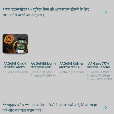
**गेम डाउनलोड** - चुनिंदा गेम्स को ऑफ़लाइन खेलने के लिए
डाउनलोड करने का अनुभाग।
AAGAME Offic ऐप
AA.GAME:Mobi पर
AAGAME Online:
AA Game 777 ऐप
डाउनलोड: Android
गेमिंग ऐप्स का आनंद लें -
Android और iOS पर
डाउनलोड - Android
और iOS प्लेटफ़ॉर्म
Android और iOS के
मुफ्त डाउनलोड और
और iOS प्लेटफ़ॉर्म पर
AAGAMEOfficऐपडाउनलोड:AndroidऔरiOSप्लेटफ़ॉर्मगाइडAAGAMEOfficऐपडाउनलोड:Android
AA.GAME:Mobi-
Forstrategyenthusiasts,weprovideafulls
AAGame777ऐपडाउनल
गाइड
लिए एक्सेस
एक्सेस
एक्सेस
AndroidऔरiOSकेलिएऐपडाउनलोडकरेंAA.GAME:MobiपरAndroidऔरi
AndroidऔरiOSप्लेटफॉ
AndroidऔरiOSप्लेटफ़ॉ
**समुदाय फोरम** - अन्य खिलाड़ियों के साथ चर्चा करें, टिप्स साझा
करें और सहायता प्राप्त करें।