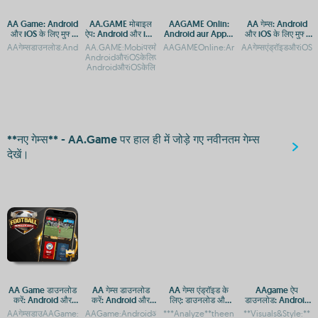
AA Game: Android
AA.GAME मोबाइल
AAGAME Onlin:
AA गेम्स: Android
और iOS के लिए मुफ्त
ऐप: Android और iOS
Android aur Apple
और iOS के लिए मुफ्त
डाउनलोड और गेमप्ले
पर डाउनलोड व एक्सेस
ke liye App aur
गेमिंग ऐप
AAगेम्सडाउनलोड:AndroidऔरiOSपरमुफ्तगेमिंगएप्सAAगेम्सएंड्रॉइडऔरiOSपरमुफ्तमेंखेलनेकेलिएAAगे
AA.GAME:Mobiपरमोबाइलगेमिंगकाआनंदलें-
AAGAMEOnline:AndroidऔरAppleडिवाइसपरए
AAगेम्सएंड्रॉइडऔरiOSपर
गाइड
गाइड
APK Download
AndroidऔरiOSकेलिएएक्सेसAA.GAME:Mobi-
AndroidऔरiOSकेलि
**नए गेम्स** - AA.Game पर हाल ही में जोड़े गए नवीनतम गेम्स
देखें।
AA Game डाउनलोड
AA गेम्स डाउनलोड
AA गेम्स एंड्रॉइड के
AAgame ऐप
करें: Android और
करें: Android और
लिए: डाउनलोड और
डाउनलोड: Android
iOS के लिए मुफ्त गेमिंग
iOS के लिए मुफ्त गेमिंग
गेमप्ले गाइड
और iOS प्लेटफॉर्म पर
AAगेम्सडाउAAGame:AndroidऔरiOSपरमुफ्तडाउनलोडऔरएक्सेसगाइडAAगेम्सएंड्रॉइडऔरiOSपरमुफ्त
AAGame:AndroidऔरiOSकेलिएमुफ्तडाउनलोडऔरप्लेAAGameApp:And
***Analyze**theenvironment;everycolor
**Visuals&Style:**