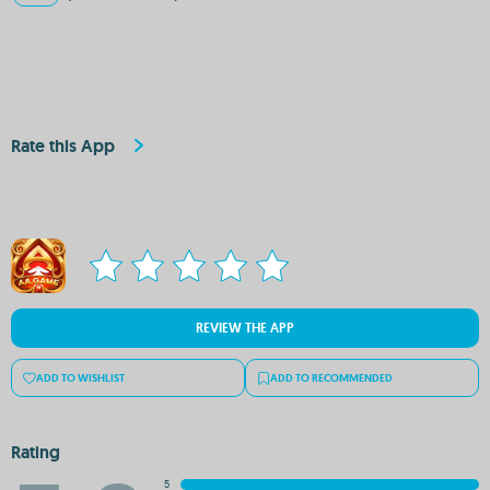
Rate this App
REVIEW THE APP
ADD TO WISHLIST
ADD TO RECOMMENDED
Rating
5