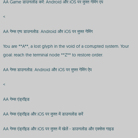
AA Game डाउनलोड करें: Android और iOS पर मुफ्त गेमिंग एप
<
AA गेम्स एप्प डाउनलोड: Android और iOS पर मुफ्त गेमिंग
You are **A**, a lost glyph in the void of a corrupted system. Your
goal: reach the terminal node **Z** to restore order.
AA गेम्स डाउनलोड: Android और iOS पर मुफ्त गेमिंग ऐप
<
AA गेम्स एंड्रॉइड
AA गेम्स एंड्रॉइड और iOS पर मुफ्त में डाउनलोड करें
AA गेम्स एंड्रॉइड और iOS पर मुफ्त में खेलें - डाउनलोड और एक्सेस गाइड