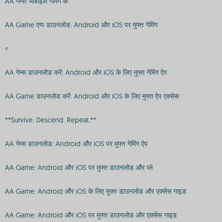
AA गेम्स: मोबाइल गेमिंग क
AA Game एप्प डाउनलोड: Android और iOS पर मुफ्त गेमिंग
<
AA गेम्स डाउनलोड करें: Android और iOS के लिए मुफ्त गेमिंग ऐप
AA Game डाउनलोड करें: Android और iOS के लिए मुफ्त ऐप एक्सेस
**Survive. Descend. Repeat.**
AA गेम्स डाउनलोड: Android और iOS पर मुफ्त गेमिंग ऐप
AA Game: Android और iOS पर मुफ्त डाउनलोड और प्ले
AA Game: Android और iOS के लिए मुफ्त डाउनलोड और एक्सेस गाइड
AA Game: Android और iOS पर मुफ्त डाउनलोड और एक्सेस गाइड