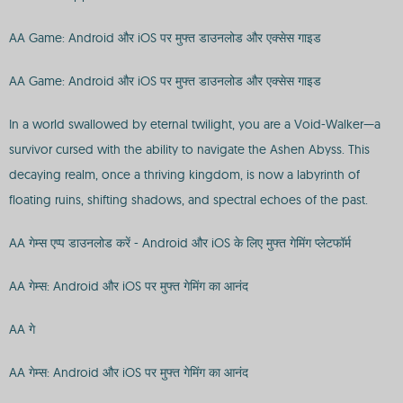
AA Game: Android और iOS पर मुफ्त डाउनलोड और एक्सेस गाइड
AA Game: Android और iOS पर मुफ्त डाउनलोड और एक्सेस गाइड
In a world swallowed by eternal twilight, you are a Void-Walker—a
survivor cursed with the ability to navigate the Ashen Abyss. This
decaying realm, once a thriving kingdom, is now a labyrinth of
floating ruins, shifting shadows, and spectral echoes of the past.
AA गेम्स एप्प डाउनलोड करें - Android और iOS के लिए मुफ्त गेमिंग प्लेटफॉर्म
AA गेम्स: Android और iOS पर मुफ्त गेमिंग का आनंद
AA गे
AA गेम्स: Android और iOS पर मुफ्त गेमिंग का आनंद