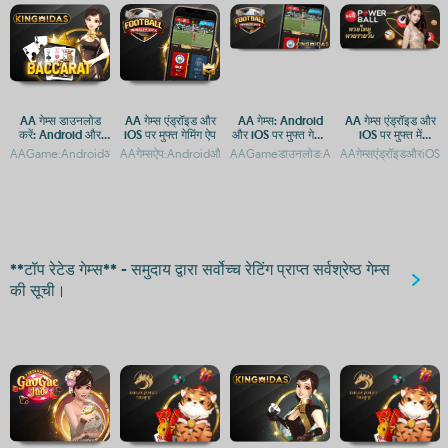
AA गेम्स डाउनलोड
AA गेम्स एंड्रॉइड और
AA गेम्स: Android
AA गेम्स एंड्रॉइड और
करें: Android और
iOS पर मुफ्त गेमिंग ऐप
और iOS पर मुफ्त गेमिंग
iOS पर मुफ्त में
iOS के लिए मुफ्त गेमिंग
ऐप्स का आनंद
डाउनलोड करें
AAGame:AndroidऔरiOSकेलिएमुफ्तडाउनलोडऔरप्लेAAGameApp:AndroidऔरiOSपरडाउनलोडक
AAगेम्सऐप:AndroidऔरiOSपरमुफ्तगेमिंगकाआनंदAAगेम्सऐप:AndroidऔरiOSप
AAGameडाउनलोड:AndroidऔरiOSकेलिएमुफ्तगेमि
AAगेम्सएंड्रॉइडऔरiOS
ऐप
**टॉप रेटेड गेम्स** - समुदाय द्वारा सर्वोच्च रेटिंग प्राप्त सर्वश्रेष्ठ गेम्स
की सूची।