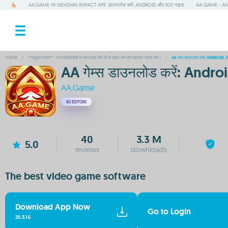
AA.GAME पर GENSHIN IMPACT APK डाउनलोड करें: ANDROID और IOS गाइड
AA GAME - AND
HOME
/
**समुदाय फोरम** - अन्य खिलाड़ियों के साथ चर्चा करें, टिप्स साझा करें और सहायता प्राप्त करें।
/
AA गेम्स डाउनलोड करें: ANDROID और I
AA गेम्स डाउनलोड करें: Android
AA.Game
#2
EDITORS
40
3.3 M
5.0
reviews
downloads
The best video game software
Download App Now
Go to Login
20.3.1.6