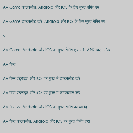
AA Game डाउनलोड: Android और iOS के लिए मुफ्त गेमिंग ऐप
AA Game डाउनलोड करें: Android और iOS के लिए मुफ्त गेमिंग ऐप
<
AA Game: Android और iOS पर मुफ्त गेमिंग एप्स और APK डाउनलोड
AA गेम्स
AA गेम्स एंड्रॉइड और iOS पर मुफ्त में डाउनलोड करें
AA गेम्स एंड्रॉइड और iOS पर मुफ्त में डाउनलोड करें
AA गेम्स ऐप: Android और iOS पर मुफ्त गेमिंग का आनंद
AA गेम्स डाउनलोड: Android और iOS पर मुफ्त गेमिंग एप्स