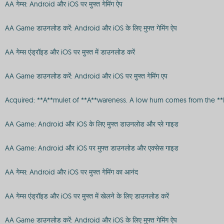
AA गेम्स: Android और iOS पर मुफ्त गेमिंग ऐप
AA Game डाउनलोड करें: Android और iOS के लिए मुफ्त गेमिंग ऐप
AA गेम्स एंड्रॉइड और iOS पर मुफ्त में डाउनलोड करें
AA Game डाउनलोड करें: Android और iOS पर मुफ्त गेमिंग एप
Acquired: **A**mulet of **A**wareness. A low hum comes from the **E
AA Game: Android और iOS के लिए मुफ्त डाउनलोड और प्ले गाइड
AA Game: Android और iOS पर मुफ्त डाउनलोड और एक्सेस गाइड
AA गेम्स: Android और iOS पर मुफ्त गेमिंग का आनंद
AA गेम्स एंड्रॉइड और iOS पर मुफ्त में खेलने के लिए डाउनलोड करें
AA Game डाउनलोड करें: Android और iOS के लिए मुफ्त गेमिंग ऐप